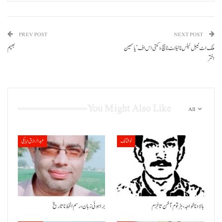
PREV POST
NEXT POST
ملک اٹ ٹیبل ٹینس نا ٹیلنٹ نا ہچ ءُ کمتی اس اف‘یاسمین
بھیم
اختر
You Might Also Like
All
نوشتانک
عبدالرازق ابابکی
بالاد نا خواجہ، ہڑتوم آ خن تا خِزم
براہوئی زبان ،رسم الخط نا تاریخ