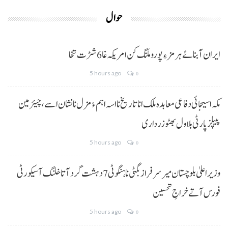
حوال
ایران آبنائے ہرمز ءِ پورو ملنگ کن امریکہ غا 6 شڑت تخا
5 hours ago
0
مکہ اسیجائی دفاعی معاہدہ ملک انا تاریخ نا اسہ اہم ءُ مزل نا نشان اسے، چیئرمین
پیپلز پارٹی بلاول بھٹو زرداری
5 hours ago
0
وزیراعلیٰ بلوچستان میر سرفراز بگٹی نا ہنگو ٹی 7 دہشت گرد آتا خلنگ آ سیکورٹی
فورس آتے خراجِ تحسین
5 hours ago
0