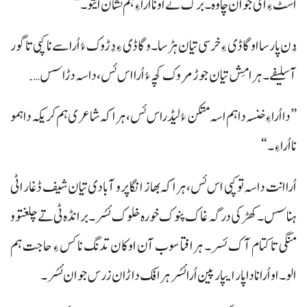
اسٹ ءِ ای جوان چاوہ۔ برک نے اونا اُراءِ ہم نشان ایتو۔“
دُن پارسا اوگاڈی ءِ خرسی تیان ہڑسا۔ و گاڈی ءِ دَڑوک ءُ اُراسے نا کپی تا گور
آ سلیفے۔ ہرامِش تیان جوڑ مروک کچہ ءُ اُرا اس ئس، داسہ دڑاسس….
”دا اُرا ءِ خنسہ داہم اسہ متکن ءُ لیڈراس ئس، ہراکہ شاعری ہم کریکہ داہمو
نا اُرا ءِ۔“
اُرا انت داسہ تو کپی اس ئس، ہراکہ بھاز انگا پر و آبادی تیان شیف ڈغار اٹی
ہناسس۔ کھڑکی درگہ غاک پنوک خورہ خلوک ئسُر۔ برانڈہ ٹی تے چلغتو و
منگی تا کتام آک ئسر۔ ہرافتا سوب آن اوکان تدنگ نا کس ءِ حاجت ہم
الو۔ او اُرا نا داپار ایپار پین اُرا ئسُر ہرافک داڑان زرس جوان ئسُر۔