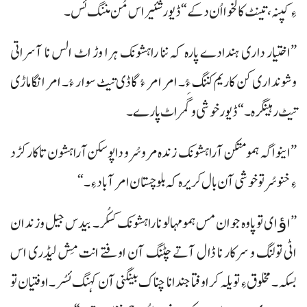
ءِ کپنہ، تینٹ کالخوا اُن دکے“ ڈیور شئیر اس مُن مننگ ئس۔
”اختیار داری ہندادے پارہ کہ ننا راہشونک ہرا وڑ اٹ الس نا آسراتی
وشونداری کن کاریم کننگ ءُ۔ امر امر ءُ گاڈی تیٹ سوار ءُ۔ امر انگا ماڑی
تیٹ رہینگرہ۔“ ڈیور خوشی وگَمر اٹ پارے۔
”اینو اگہ ہمو متکن آ راہشونک زندہ مروسُر و دا پوسکن آ راہشون تا کارکڑد
ءِ خنوسُر تو خوشی آن بال کریرہ کہ بلوچستان امر آباد ءِ۔“
”اﺅ ای تو پاوہ جوان مس ہمو مہالو نا راہشونک کسکُر۔ بیدس جیل وزندان
اٹی تولنگ و سرکار نا ڈال آتے چٹنگ آن اوفتے انت مِش لیڈری اس
بسکہ۔ مخلوق ءِ تو یلہ کر اوفتا جند انا چناک بینگنی آن کہنگ ئسُر۔ اوفتیان تو