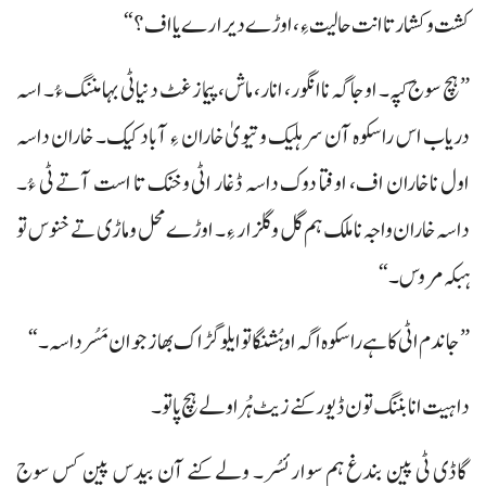
کشت وکشار تا انت حالیت ءِ، اوڑے دیر ارے یا اف؟“
”ہچ سوج کپہ۔ اوجاگہ نا انگور، انار، ماش، پیماز غٹ دنیا ٹی بہا مننگ ءُ۔ اسہ
دریاب اس راسکوہ آن سر ہلیک و تیویٰ خاران ءِ آباد کیک۔ خاران داسہ
اول نا خاران اف، اوفتا دوک داسہ ڈغار اٹی وخنک تا است آتے ٹی ءُ۔
داسہ خاران واجہ نا ملک ہم گل و گلزار ءِ۔ اوڑے محل و ماڑی تے خنوس تو
ہبکہ مروس۔“
”جاندم اٹی کاہے راسکوہ اگہ او ہُشنگا تو ایلو گڑاک بھاز جوان مَسُر داسہ۔“
داہیت انا بننگ تون ڈیور کنے زیٹ ہُرا ولے ہچ پاتو۔
گاڈی ٹی پین بندغ ہم سوار ئسُر۔ ولے کنے آن بیدس پین کس سوج