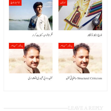
لوزانک
قاسم ناز بلوچ
بلوچ زالکار نوشتکار
فکر انا خواجہ، کفایت کرار
پروفیسر حسن ناصر
پروفیسر حسن ناصر
ساختیاتی تنقید Structural Criticism
تنقید و ادبی تھیوری نا تعلقداری
LEAVE A REPLY