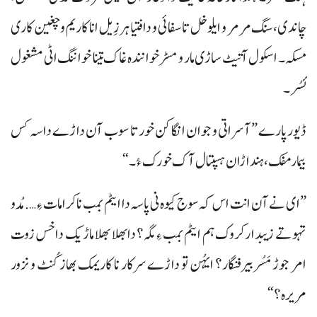
چاندی، سنگ مرمر و ایلوخل تا سفائی و دافتیا ہر زِیل انا کاریم و چغین کاری
مسکہ۔ اسکول آتیٹ ساڑی مار و مسڑ خوانندہ غاک تینا خواننگ اٹی مشغول
ئسُر۔
ڈیور پارے ”آسراتی و جوان انگا کن خور تا سوب آن داڑے داسہ کس
بیمار مفک، ہنداڑان ہسپتال آک خورک ءُ۔“
”ای نے آن انت اس کہ سوج کیوہ نی پاسہ دا ایٹم بمب نا کرامات ءِ…. مُدو
تہو تے زیبدارکروک ہم ایٹم بمب ءِ مگہ؟ دابھلا بھلا ماڑیک داخس زوت
امر جوڑ مَسُر بیرفنگار؟ ایہُن تو داڑے سرکار نا کاریمک بھاز کُنٹ و نزور
مریرہ ؟“