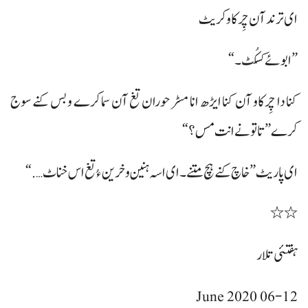
ای ترندآن چِرکاو کریٹ
”ابوئے کسکُٹ۔“
کنا دا چِرکاو آن کنا ایڑھ انا مسڑ حوران تغ آن سما کرے و بس کنے سوج
کرے ”تاتو نے انت مس؟“
ای پاریٹ ”خاچ کنے ہچ متنے۔ ای اسہ ہنین و خرین ءُ تغ اس خناٹ….“
٭٭
ہفتئی تلار
06-12 June 2020