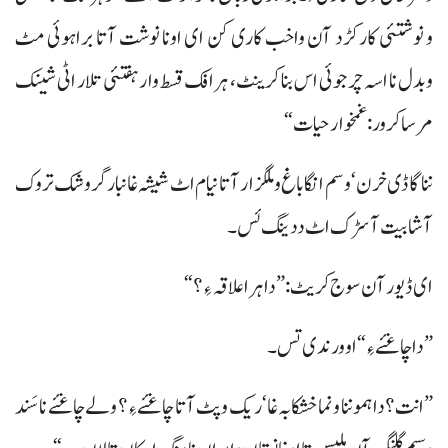
و نوشتئی کارکڑد آن واخب کاری کن ای اونا نوشت آتا براہوئی مٹ
وبدل نا اسہ چرجوئی اس بنا کرینٹ، ہرافک قسط وار ہفتئی تلار اٹی شینک
مرسا کرور: غمخوارحیات“
ننا گاڈی خرن‘ وسم انگا باغ و ملگزار آتا نیام اٹ شیشہ غانبار گروشک تروک
آ شابیت آ سڑک اٹ ددینگ ئس۔
ای ڈیور آن سوج کریٹ: ”دا ہرا علاقہ ءِ؟“
”دا چاغئے ءِ“ او ورندی تس۔
”انت؟ دا ہمو ننا و نما خشکابہ غا‘ ریک وپٹ آتا چاغئے ءِ؟ ولے چاغئے نا سَند