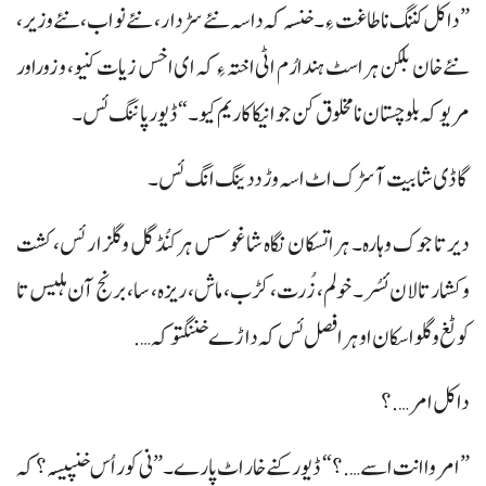
”داکل کننگ نا طاغت ءِ۔ خنسہ کہ داسہ نئے سڑدار، نئے نواب، نئے وزیر،
نئے خان بلکن ہراسٹ ہندا رُم اٹی اختہ ءِ کہ ای اخس زیات کنیو، و زوراور
مریوکہ بلوچستان نا مخلوق کن جوانیکا کاریم کیو۔“ ڈیور پاننگ ئس۔
گاڈی شابیت آ سڑک اٹ اسہ وڑ ددینگ انگ ئس۔
دیر تا جوک وہارہ۔ ہراتسکان نگاہ شاغوسس ہرکنُڈ گل وگلزار ئس، کشت
وکشار تالان ئسُر۔ خولم، زُرت، کڑب، ماش، ریزہ، سا، برنج آن ہلیس تا
کوٹغ وگلو اسکان او ہرا فصل ئس کہ داڑے خننگتوکہ….
داکل امر….؟
”امر وا انت اسے….؟“ ڈیور کنے خار اٹ پارے۔ ”نی کور اُس خنپیسہ؟ کہ