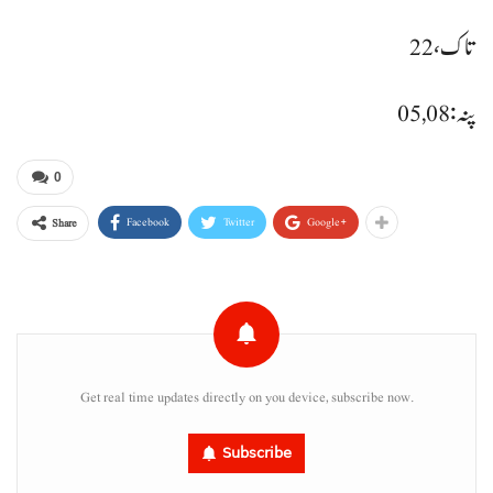
تاک، 22
پنہ : 08, 05
0
Facebook
Twitter
Google+
Share
Get real time updates directly on you device, subscribe now.
Subscribe