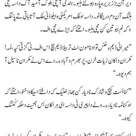
دیر آن بڑز بریرہ پارہ ببو ننے ہلبو۔ ہندی آ مچی ہلوک آ میدآک داسہ مچی
ہلنگ آن دم درینگانو۔ داسہ اوفک امریکئی وایلو ڈنی ملک آتا باتی تے پاننگ
ءُ کہ نم ببو تین کن مچی ہلبو۔ انتئے کہ ایڑے مچی اف۔
”میرانی ڈیم ءِ خنس تو اونا مون اٹ تربیلا ڈیم ہچ اس اف۔ نی گڑتی کپہ، لمہ!
مکران داکان زیات خرن، پُر بھرم و آباد ءِ۔ دے اس نے مکران نا سیل آ
ہم دیوہ۔“
”کنا اُست کیچ و شارَک نا دیار کن بھاز خلیک کہ دافتے اسیکا وا خنو، انتئے کہ
او کنا لمہ نا دیار ءِ۔ ولے دا پیری ٹی داسہ ای ہراکان بس آتیٹ دھکہ کُننگ
کیوہ۔“