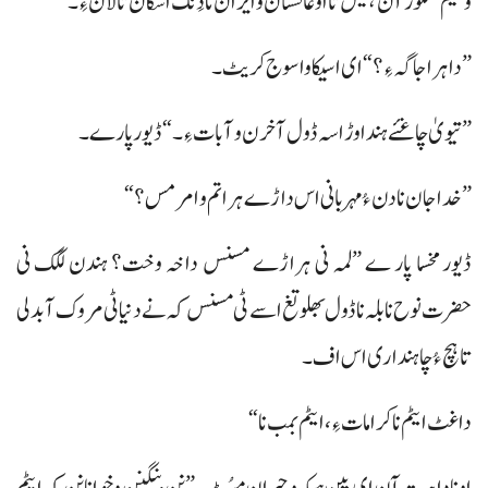
وسیم گلنگور آن ہلیس تا اوغانستان و ایران نا دَنگ اسکان تالان ءِ۔“
”دا ہراجاگہ ءِ؟“ ای اسیکا وا سوج کریٹ۔
”تیویٰ چاغئے ہنداوڑ اسہ ڈول آ خرن و آبات ءِ۔“ ڈیور پارے۔
”خداجان نا دن ءُ مہربانی اس داڑے ہراتم و امر مس؟“
ڈیور مخسا پار ے ”لمہ نی ہراڑے مسنس داخہ وخت؟ ہندن لگک نی
حضرت نوح نا بلہ نا ڈول بھلو تغ اسے ٹی مسنس کہ نے دنیاٹی مروک آ بدلی
تا ہچ ءُ چاہنداری اس اف۔
داغٹ ایٹم نا کرامات ءِ، ایٹم بمب نا“
اونا دا ہیت آن ای پین ہبکہ و حیران مسُٹ۔ ”نن بنگنن و خوانانن کہ ایٹم