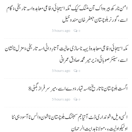
امن نا رکھ بیرہ واک آن مننگ کیک‘ مکہ اسیجائی دفاعی معاہدہ اسہ تاریخی ءُ گام
اسے،گورنر بلوچستان جعفر خان مندوخیل
5 hours ago
0
مکہ اسیجائی دفاعی معاہدہ ڈیہہ نا ساڑی حالیت آتا رِد اٹی اسہ تاریخی ءُ مزل نا نشان
اسے،سینئر صوبائی وزیر میر محمد صادق عمرانی
5 hours ago
0
8 اگست بلوچستان نا تاریخ نا اسہ تہار ءُ دے اسے، میرسرفراز بگٹی
5 hours ago
0
السی ویل و شونداری ڈٹ آتیا جم سجفنگ بلوچستان نا شون و الس نا آسودہی ننا
اولیکو اولیت ءِ،مولانا ہدایت الرحمان