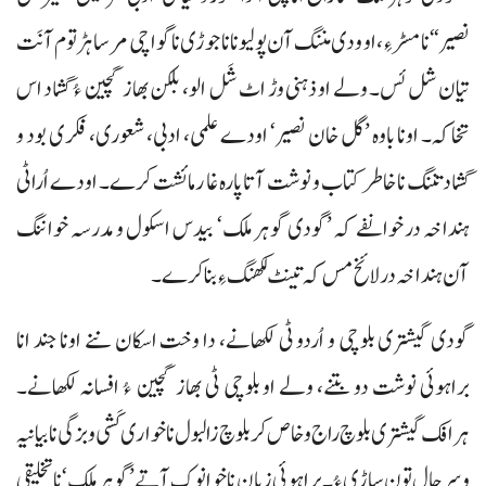
نصیر“ نا مسڑ ءِ، او ودی مننگ آن پولیو نا ناجوڑی نا گواچی مرسا ہڑتوم آ نَت
تیان شل ئس۔ ولے او ذہنی وڑ اٹ شَل الو، بلکن بھاز گچین ءُ گشاد اس
تخاکہ۔ اونا باوہ ’گل خان نصیر‘ اودے علمی، ادبی، شعوری، فکری بود و
گشاد تننگ نا خاطر کتاب و نوشت آتا پارہ غا رمائشت کرے۔ اودے اُراٹی
ہنداخہ در خوانفے کہ ’گودی گوہر ملک‘ بیدس اسکول و مدرسہ خواننگ
آن ہنداخہ درلائخ مس کہ تینٹ لکھنگ ءِ بنا کرے۔
گودی گیشتری بلوچی و اُردو ٹی لکھانے، دا وخت اسکان ننے اونا جند انا
براہوئی نوشت دو بتنے، ولے او بلوچی ٹی بھاز گچین ءُ افسانہ لکھانے۔
ہرافک گیشتری بلوچ راج و خاص کر بلوچ زالبول نا خواری کَشی و بزگی نا بیانیہ
و سرحال تون ساڑی ءُ۔ براہوئی زبان نا خوانوک آتے ’گوہر ملک‘ نا تخلیقی