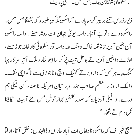
”راسکوہ تو ہُشنگا بُن ہلک ہِس مس۔“ ای پاریٹ
ڈیور زرس تینے بریبر کرسا پارے ”راسکوہ مگہ کوہِ طور ءِ کہ ہُشنگا ہس مس۔
راسکوہ دے و توبے آنبار داسہ تیویٰ جہان اٹ روشنا مسنے۔ داسہ راسکوہ
آن ہنین آ دیر تا چشمہ غاک وہنگ ءُ۔ داسہ تو راسکوہ ٹی کارخانہ جوڑ مسنے،
اوڑے دا ہنین آ دیر تے بوتل تیٹ پُر کرسا ایلو شار و ملک آتیا سرکار بہا
کننگ ءِ۔ ہرکس کہ دانا دیرتے کنیک او ہچ ءُ ناجوڑی سے نا گواچی مفک۔
داملک انا وزیراعظم صاحب ہندا دیر تیان امریکہ نا صدر کن ٹیکی ہم
درے۔ دا ٹیکی آن پارہ کہ صدر کلنٹن بھاز خوش مس ننے آ بیٹ انگا تینا
کل وام تے بشخا۔“
”ہچ خبر اف کہ راسکوہ نا دامان اٹ آباد خاران و ڈالبندن نا خلق آتا، اوفتا