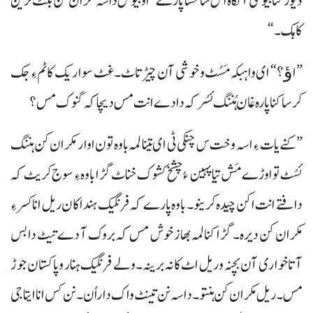
ڈیور کنا بیوسی آ نگاہ اس شاغسا پارے ”اوبیوس داسہ مکران کن بلٹ ٹرین
کاہک۔“
”اﺅ؟“ ای وا ہبکہ مَسُٹ و خوشی آن چیڑتاٹ۔ غٹ سواریک کاٹم ءِ جک
کرسا کنا پارہ غان ہُننگ ئسُر کہ دادے انت مس دیچا کہ گنوک مس؟
”کنے یات ءِ اسہ وخت س چنکی ٹی ای تینا لمہ باوہ تون اوار مکران کن ہننگ
ئسُٹ تو اوڑے مَش تیا پہین ءُ چشخ کشوک خناٹ گڑا باوہ ءِ سوج کریٹ کہ
دافتے انت اکن چیدہ کرینو۔ باوہ پارے کہ فرنگیک ہنداکان ریل انا کسر ءِ
مکران کن دیرہ۔ گڑا کنا لمہ بھاز خوش مس کہ بروک آ دے تیٹ دا بس
آتا خواری آن بچنہ و ریل اٹ کانہ برینہ۔ ولے فرنگیک ہنار وپاکستان جوڑ
مس۔ ریل مکران کن ہنتو۔ داسہ نن تینٹ واک داراُن۔ نن کس انا ایتاجی