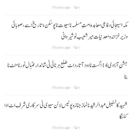
5 hours ago
0
مکہ اسیجائی دفاعی معاہدہ امتِ مسلمہ نا سیوت نا پوسکن ءُ تاریخ اسے، صوبائی
وزیر خزانہ و معدنیات میر شعیب نوشیروانی
5 hours ago
0
جشنِ آزادی 14 اگست نا دود آتا رد اٹ ضلع ہرنائی ٹی شاندار فٹبال ٹورنامنٹ نا
بنا
5 hours ago
0
شہید کانسٹیبل عبدالرشید نا نماز جنازہ پولیس لائن سیوی ٹی سرکاری شرف اٹ ادا
کننگا
5 hours ago
0