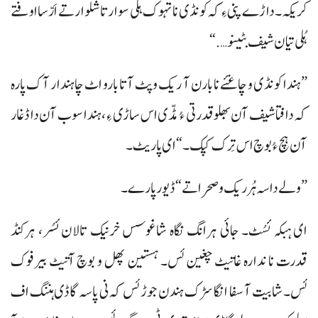
کریکہ۔ داڑے پنی ءِ کہ کونڈی نا تہوک ہلی سوار تا شلوار تے اَرّسا اوفتے
ہُلی تیان شیف بٹینو….“
”ہندا کونڈی و چاغئے نا بارن آ ریک وپٹ آتا بارو اٹ چاہندار آک پارہ
کہ دافتا شیف آن بھلو قدرتی ءُ مڈّی اس ساڑی ءِ، ہندا سوب آن دا ڈغار
آن ہچ ءُ بوچ اس تِرک کپک۔“ ای پاریٹ۔
”ولے داسہ ہُر ریک و صحرا تے“ ڈیور پارے۔
ای ہبکہ ئسُٹ۔ جائی ہرانگ نگاہ شاغوسس خرنیک تالان ئسُر، ہرکنڈ
قدرت نا ندارہ غاتیٹ چغین ئس۔ ہستین پھل و بوچ آتیٹ بیرفوک
ئس۔ شابیت آ سفا انگا سڑک ہندن جوڑ ئس کہ نی پاسہ گاڈی ہننگ اف