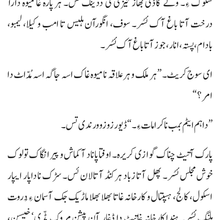
سلوک ءِ۔ ولے گاڈی بھاز تیزی ٹی ددینگ ئس۔ ہر پارہ غا میوہ دارآ
درخت آتا باغ آک ئسُر۔ سوف، انگورآن ہلیس تا امب و کیلا، لیمبو،
بادام، پستہ، انار، جوز آتا باغ آک ئسُر ۔
ای سوج کریٹ۔ ”ہر ملک و ہرعلاقہ نا میوہ غاک اسہ جاگہ اسہ مُدّاٹ دا
امر؟“
”داہم ایٹم بمب نا کرامات ءِ۔“ ڈیور زو زو ورندی تس۔
پارک آتیٹ چناک گوازی کریرہ۔ اوفتا پاناد آ کماش و پیر انگاک تولوک
خوش مجلس ئسُر۔ پھل آتا زباد ہر کنڈ آ تالان ئس۔ سڑک نا داپار ایپار
اسکول، کالج، ہسپتال و کارخانہ غاتا بھلا بھلا ماڑیک جک آسمان ءِ دُروت
ہلنگ ئسُر۔ ہندا کارخانہ غاتیٹ دا ڈغار آن پیشن مروک مڈّی‘ خیسن،