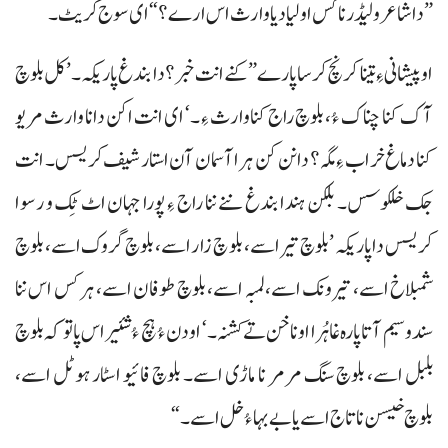
”دا شاعر و لیڈر نا کس اولیاد یا وارث اس ارے؟“ای سوج کریٹ۔
او پیشانی ءِ تینا کرنچ کرسا پارے ”کنے انت خبر؟ دا بندغ پاریکہ۔ ’کل بلوچ
آک کنا چناک ءُ، بلوچ راج کنا وارث ءِ۔‘ ای انت اکن دانا وارث مریو
کنا دماغ خراب ءِ مگہ؟ دا نن کن ہرا آسمان آن استار شیف کریسس۔ انت
جک خلکوسس۔ بلکن ہندا بندغ ننے ننا راج ءِ پورا جہان اٹ ٹِک و رسوا
کریسس دا پاریکہ ’بلوچ تیر اسے، بلو چ زار اسے، بلوچ گروک اسے، بلوچ
شمبلاخ اسے، تیرونک اسے، لمبہ اسے، بلوچ طوفان اسے، ہرکس اس ننا
سند وسیم آتا پارہ غا ہُرا اونا خن تے کشنہ۔‘ او دن ءُ ہچ ءُ شئیر اس پاتو کہ بلوچ
بلبل اسے، بلوچ سنگ مرمر نا ماڑی اسے۔ بلوچ فائیو اسٹار ہوٹل اسے،
بلوچ خیسن نا تاج اسے یا بے بہا ءُ خل اسے۔“