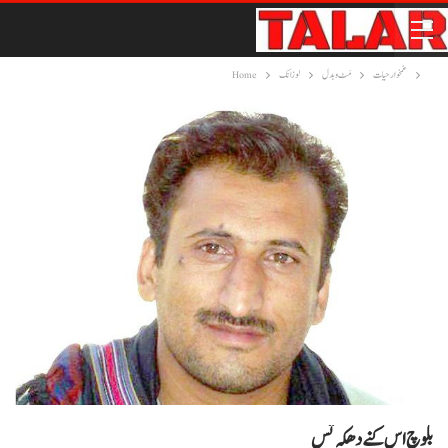
غمخوار حیات
مَٹ و بدل
لوزانک
Home
بلوچ اس کنے دھکہ تس