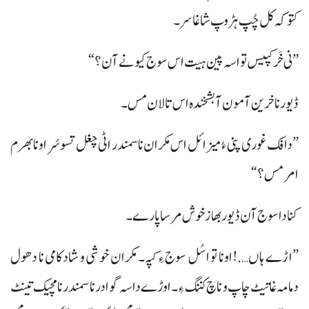
کتوکہ کل چُپ ہڑوپ شاغاسر۔
”نی خَر کپیس تواسہ پین ہیت اس سوج کیو نے آن؟“
ڈیور نا خرین آ مون آ بشخندہ اس تالان مس۔
”دافک غوری پنی ءُ میزائل اس مکران نا سمندر اٹی چغل تسوسُر اونا بھرم
امر مس؟“
کنا داسوج آن ڈیور بھاز خوش مرسا پارے۔
”اڑے ہاں….! اونا تو اسُل سوج ءِ کپہ۔ مکران خوشی و شادکامی نا دھول
دمامہ غاتیٹ چاپ و ناچ کننگ ءِ۔ اوڑے داسہ گوادر نا سمندر نا مچیک تینٹ