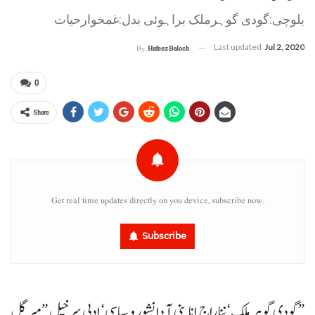
بلوچی:گودی گوہرملک براہوئی بدل:غمخوارحیات
Last updated
Jul 2, 2020
By
Hafeez Baloch
0
Share
Get real time updates directly on you device, subscribe now.
Subscribe
”گودی گوہر ملک‘ ننا راج انا پنی آ دانشور و سیاسی‘ ادبی سرخیل ”میر گل