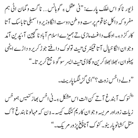
ڈیور ٹاکو اس خلک پارے: ”نی عقل ءِ گوہانس…. نا گت وگمان اٹی ہم
مفروکہ داکل ننا قوم پرست و وطن دوست انگا وزیرو اسمبلی تا باسک آتا
کارکڑد ءِ۔ اوفک دا غٹ ماڑی تے ہمیڑے اسلام آباد نا گچین آ، پُدین آ مُد
وجوان انگا خیال آتا فیکٹری تیٹ تولوک دافتے جوڑ کریرو داڑے ایٹمی
پہلوان، بھلا بھلا کرین وگاڈی تیٹ ایسر سوگو ءُ میخ کریر تا۔“
”ولے داخس زوت؟“ ای گڑینگسا پاریٹ۔
”کُنوک آ بندغ آتے کن انت اس مشکل ءِ۔ نی اخس بھاز کنیس ہموخس
زیات زوراور مریسہ و جوان کاریم کننگ کیسہ۔ دُن کہ مہالو نا بندغ آک
متل کشانو پارینو۔ کنوک آ نا چُغ پزور مریک۔“