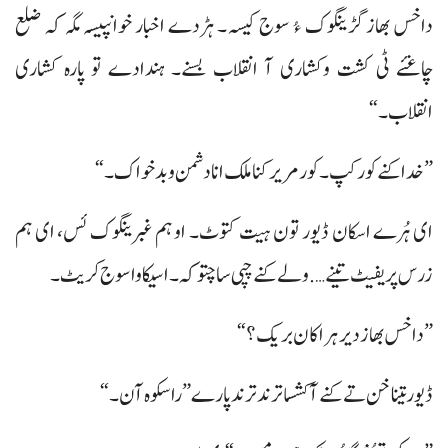
داخس بھاز گڑینگوک ءُ سوج کیسہ۔ ہڑدے اخبار خوانپیسہ مگہ کہ ضلع
چاغئے ٹی کشت وکشاری آ انقلاب بسنے۔ ہندادے تو پارہ کشاری
انقلاب۔“
”خداکنے کور کپ۔ کور مریر کنا ملک انا دشمن و بدخواک۔“
ای ہُرے اسکان ڈیور تون ہیت کتوٹ۔ او ہم غبرینگوک ئس، ای ہم
زرس پریفیٹ تینے…. ولے کنے چپی ساچتوکہ۔ اسیکا وا سوج کریٹ۔
”داخس بھاز دیر ہراکان بریک؟“
ڈیور تینا خن تے کنے آ کشسا ترند ترند پارے ”راسکوہ آن۔“