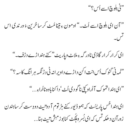
”نی بلوچ اسے اُس؟“
”آن ای بلوچ اسے اُٹ۔“ اومون ءِ تینا مُٹ کرسا خرین ءُ ورندی اس
تس۔
ای کرار کرار گاڈی نا درگہ ءِ ملاٹ وپاریٹ ”کنے ہنداڑے دڑف۔“
”لمہ نی گنوک اُس انت اکن داڑے دا ویرانہ ٹی دڑنگسہ ہرانگ کاسہ؟“
”ای ہندا تموک آ اُرا و کپّی نا گودی اُٹ‘ دا کنا باوہ نا اُرا ءِ….“
ای ہنداخس پاریسُٹ کہ ہمو ڈیور کنے ہڑتوم آ دو تیٹ دودَست کرسا ہندن
زورآن دھکہ تس کہ ای بُسرو ہلکُٹ کنا بوز مِش تیٹ ہنا….