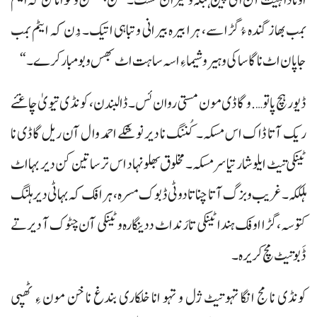
بمب بھاز گندہ ءُ گڑا سے، ہرا بیرہ بیرانی و تباہی اتیک۔ دُن کہ ایٹم بمب
جاپان اٹ ناگاساکی و ہیروشیما ءِ اسہ ساہت اٹ بھس و بومبار کرے۔“
ڈیور ہچ پاتو…. و گاڈی مون مستی روان ئس۔ ڈالبندن، کونڈی تیویٰ چاغئے
ریک آتا ڈاک اس مسکہ۔ کُننگ نا دیر نوشکے احمد وال آن ریل گاڈی نا
ٹینکی تیٹ ایلو شار تیا سرمسکہ۔ مخلوق بھلو نہاد اس ترسا تین کن دیر بہا اٹ
ہلککہ۔ غریب و بزگ آتا چنا تا دوٹی ڈبوک مسرہ، ہرافک کہ بہا ٹی دیر ہلنگ
کتوسہ، گڑا اوفک ہندا ٹینکی تا رَند اٹ ددینگارہ و ٹینکی آن چٹوک آ دیر تے
ڈَبو تیٹ مچ کریرہ۔
کونڈی نا مج انگا تہو تیٹ ژل و تہو انا خلکاری بندغ نا خن مون ءِ ٹھپی