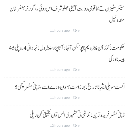
سینئر سٹیزن تے ننا قومی روایت آتیٹی بھلو شرف اس دوئی ءِ،گورنر جعفرخان
مندوخیل
11 hours ago
0
حکومت نا کنڈ آن پیٹرولیم نا پوسکن آ نہاد آتا پڑو،پیٹرول نا نہاد اٹی 4 روپئی 45
پیسہ نا ودکی
11 hours ago
0
5 اگست سویلی ایشیا نا تاریخ نا بھاز است ہسون ءُ دے اسے،ڈپٹی کمشنر کچھی
11 hours ago
0
ڈپٹی کمشنر فریدہ ترین نا کماشی ٹی کشمیری الس تون یکجہتی کن ریلی
12 hours ago
0