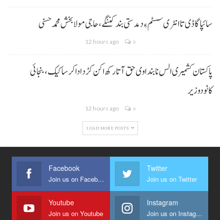
سائپا گاڈی تا انٹری سسٹم ءِ دمدستی بند کننگے، حاجی مولا بخش محمد حسنی
12 hours ago
0
پاکستان کشمیری الس نا بنداوی حق آتا رکھ اکن کڑد ادا کرسا کیک ،بنجائی
کانودوزیر
12 hours ago
0
LOAD MORE POSTS
Facebook
Twitter
Join us on Facebook
Join us on Twitter
Youtube
Instagram
Join us on Youtube
Join us on Instagram