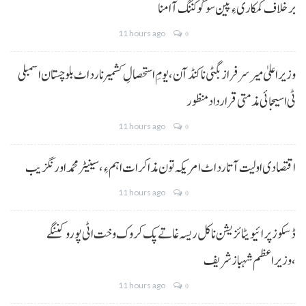
برخلاف کمکاری ءِ پین سوگو کننگ آ امنا
11 hours ago
0
وزیراعلیٰ میر سرفراز بگٹی نا کنڈ آن،یومِ استحصالِ کشمیر نا رد اٹ بلوچستان اسمبلی
ٹی اسیجائی مذمتی قرارداد منظور
11 hours ago
0
اقتصادی اولیت آتا رد اٹ امریکہ تون مذاکرات اہم ءِ،سینیٹر محمد اورنگزیب
11 hours ago
0
ڈسکوز پرائیویٹائزیشن نا کل ریسہ غاتے پک کروک وخت اٹی پورو کننگے
،وزیراعظم شہباز شریف
11 hours ago
0