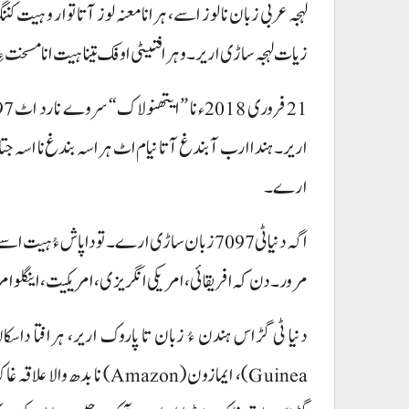
لہجہ عربی زبان نا لوز اسے، ہرانا معنہ لوز آتا توار و ہی
زیات لہجہ ساڑی اریر۔ و ہرافتیٹی اوفک تینا ہیت انا مسخت ءِ
اریر۔ ہندا ارب آ بندغ آتا نیام اٹ ہر اسہ بندغ نا اسہ جتا ء
ارے۔
مرور۔ دن کہ افریقائی، امریکی انگریزی، امریکیت، اینگلو امریک
Guinea)، ایمازون (Amazon) 