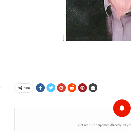
خ
ا
ا
م
Share
ت
ع
Get real time updates directly on yo