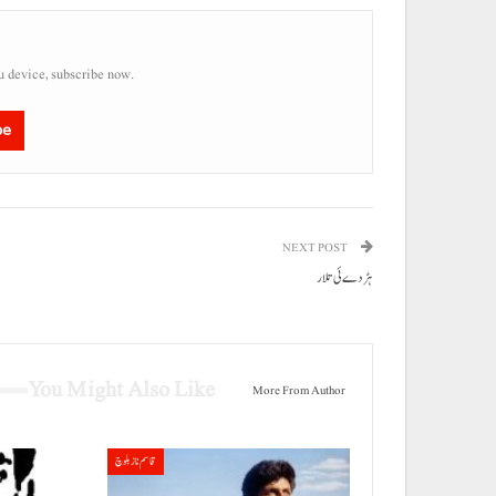
u device, subscribe now.
be
NEXT POST
ہڑدے ئی تلار
You Might Also Like
More From Author
قاسم ناز بلوچ