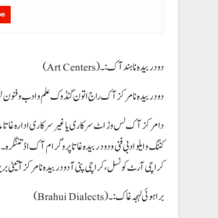
be
دود ربیدہ نا ہند آک:۔ (Art Centers)
دود ربیدہ نا مرکز آک راج اتون گنڈوک علم و ادب و فنون لطیفہ
دا مرکز آک لس وڑ اٹ سرکاری یا غیر سرکاری ادارہ غاتا مدت
کننگ و ایلو ادبی فنی و دود ربیدہ غاتا پروگرام آک اڈ تننگرہ
کراچی آرٹ کونسل، کراچی پنی آ دود ربیدہ نا مرکز آتیٹی بر
براہوئی لہجہ غاک:۔ (Brahui Dialects)