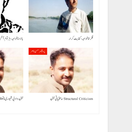
فکر انا خواجہ، کفایت کرار
بالاد نا خواجہ، ہڑتوم آ خن
پروفیسر حسن ناصر
ساختیاتی تنقید Structural Criticism
تنقید و ادبی تھیوری نا تع