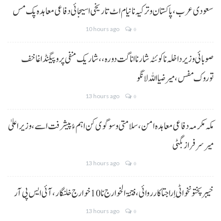
سعودی عرب، پاکستان و ترکیہ نا نیام اٹ تاریخی اسیجائی دفاعی معاہدہ پک مس
10 hours ago
0
صوبائی وزیر داخلہ نا کوئٹہ شار نا اناگت دورہ،، شاریک منفی پروپیگنڈا غا خف
توروک مفس، میر ضیا اللہ لانگو
13 hours ago
0
مکہ مکرمہ دفاعی معاہدہ امن، سلامتی و سوگوی کن اہم ءُ پیشرفت اسے،وزیراعلیٰ
میر سرفراز بگٹی
13 hours ago
0
خیبر پختونخوا ٹی اِرا جتا کارروائی، فتنۃ الخوارج نا 10خوارج خلنگار،آئی ایس پی آر
13 hours ago
0