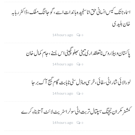
اسماء جتک کیس انسانی حق انا سنجیدہ باندات اسے، گوجالنگ مفک،ڈاکٹر ربابہ
خان بلیدی
14 hours ago
0
پاکستان و بیلاروس نا تعلقداری تیٹی بھلو گچینی اس بسنے، جام کمال خان
14 hours ago
0
لورالائی شار اٹی سفائی، خرسی و ماڈل سٹی نا بابت گام گیج آک برجا
14 hours ago
0
کمشنر مکران ٹیچنگ ہسپتال تربت اٹی سولر اسٹریٹ لائٹ آتا بناءِ کرے
14 hours ago
0