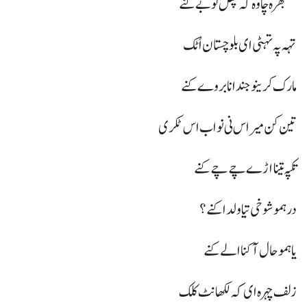
سمجھرہ چاوہ کہ پھل تُوبے کنے
تہہ پہ تہٹی ای بلوچستان اُٹک
مارک کرینو جند انا بروے کنے
تین کن میر اس نی نواب اس ٹکری
تکپہ تینا اڑے چے چے کنے
در ہمو شوخی تیا ولدا کنے؟
یا ہمو حال آ کنا الے کنے
زلف چہرہ ای کہ لکھانٹ کلک