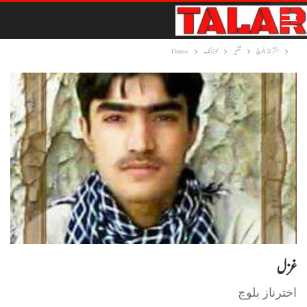
اختر ناز بلوچ
شئیر
لوزانک
Home
غزل
اخترناز بلوچ