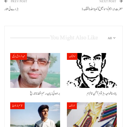
PREV POST
NEXT POST
حضرت ابراہیم ؑ و اسماعیل ؑ نا کعبۃ اللہ نا تفنگ 1
ہڑدے ئی تلار
You Might Also Like
All
نوشتانک
عبدالرازق ابابکی
بالاد نا خواجہ، ہڑتوم آ خن تا خِزم
براہوئی زبان ،رسم الخط نا تاریخ
لوزانک
قاسم ناز بلوچ