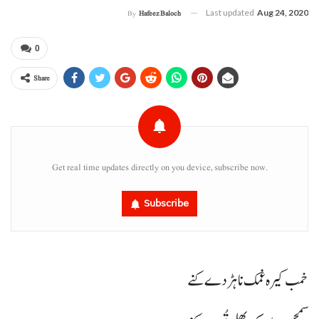
Last updated
Aug 24, 2020
By
Hafeez Baloch
0
Share
Get real time updates directly on you device, subscribe now.
Subscribe
خمب کیرہ غمک نا ہڑدے کنے