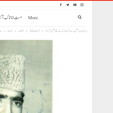
More
مست انا تاک آ
براہوئی زبان متکن ءِ ولے نوشت آک تے انتئے متکن افس؟ 3
محمد حنیف قلاتی
نوشتانک
لوزانک
me