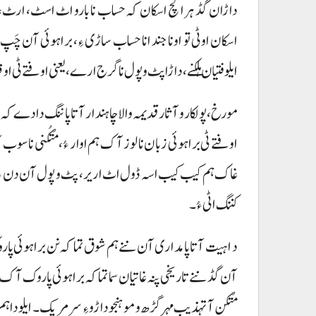
داڑان گڈ ہرا کچ اسکان کہ حساب نا بارو اٹ اسٹ، ارٹ، مُس
اسکان اوٹی تو اونا جند انا حساب ساڑی ءِ، براہوئی آن چَپ
ایلوفتیان ہلکنے، داڑا پٹ و پول نا گرج ارے، یعنی اوفتے ٹی او
مورخ، پولکار و آثار قدیمہ والا چاہندار آتا پاننگ دادے کہ ب
اوفتے ٹی براہوئی زبان نا لوز آک ہم اوار ءُ، مُتکُنی نا سو
غاک ہم کیب کیب اسہ ڈول اٹ اریر، پٹ و پول آن دن ءُ لوز 
کننگ اٹی ءُ۔
د ا ہیت آتا پامداری آن ننے ہم شوق تما کہ نن براہوئی پار
آن گڈ ننے تاریخی پنہ غاتیان سما تما کہ براہوئی پاروک آک و اوفت
مُتکن آ تہذیب مہر گڑھ و موہنجوداڑو ءِ سر مریک۔ ایلو داہ