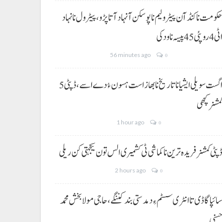
کومت نا کنڈ آن پیٹرولیم نا پوسکن آ نہاد آتا پڑو،پیٹرول نا نہاد
ی 4 روپئی 45 پیسہ نا ودکی
56 minutes ago
0
5 اگست سویلی ایشیا نا تاریخ نا بھاز است ہسون ءُ دے اسے،ڈپٹی
مشنر کچھی
1 hour ago
0
پٹی کمشنر فریدہ ترین نا کماشی ٹی کشمیری الس تون یکجہتی کن ریلی
2 hours ago
0
ائپا گاڈی تا انٹری سسٹم ءِ دمدستی بند کننگے، حاجی مولا بخش محمد
سنی