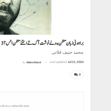
براہوئی زبان متکن ءِ ولے نوشت آک تے انتئے متکن افس؟ 3
محمد حنیف قلاتی
Last updated
Jul 21, 2020
By
Hafeez Baloch
0
u device, subscribe now.