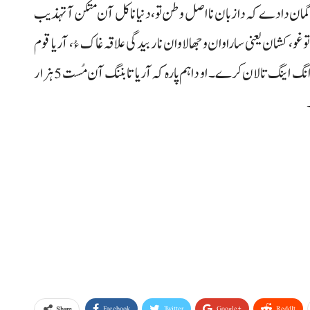
ا گمان دادے کہ دا زبان نا اصل وطن تو، دنیا نا کل آن متکُن آ تہذیب
توغو، کشان یعنی ساراوان و جھالاوان نا ربیدگی علاقہ غاک ءُ، آریا قوم
ہنداڑے بس اوفتیا جلہو کرے، اوفتے بھس و بومبار کرسا دانگ اینگ تالان کرے۔ او دا ہم پارہ کہ آریا تا بننگ آن مُست 5 ہزار
Facebook
Twitter
Google+
ReddIt
Share