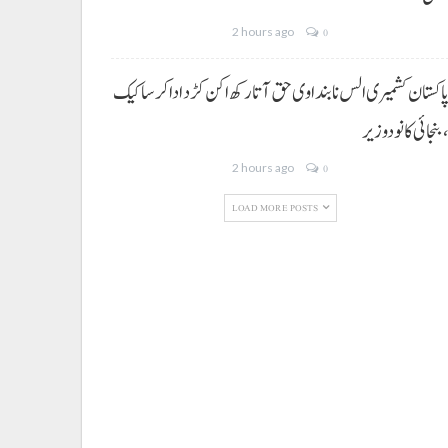
2 hours ago
0
اکستان کشمیری الس نا بنداوی حق آتا رکھ اکن کڑد ادا کرسا کیک
بنجائی کانودوزیر
2 hours ago
0
LOAD MORE POSTS