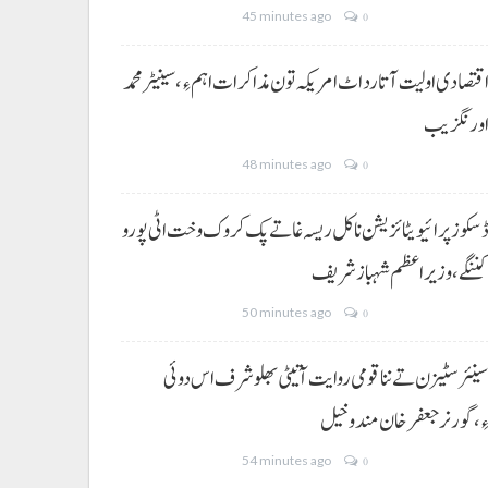
45 minutes ago
0
قتصادی اولیت آتا رد اٹ امریکہ تون مذاکرات اہم ءِ،سینیٹر محمد
ورنگزیب
48 minutes ago
0
سکوز پرائیویٹائزیشن نا کل ریسہ غاتے پک کروک وخت اٹی پورو
ننگے ،وزیراعظم شہباز شریف
50 minutes ago
0
ینئر سٹیزن تے ننا قومی روایت آتیٹی بھلو شرف اس دوئی
ِ،گورنر جعفرخان مندوخیل
54 minutes ago
0