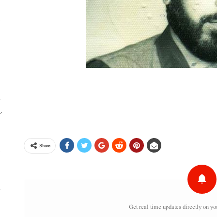
ا
ا
ڈ
ک
Share
س
ء
Get real time updates directly on yo