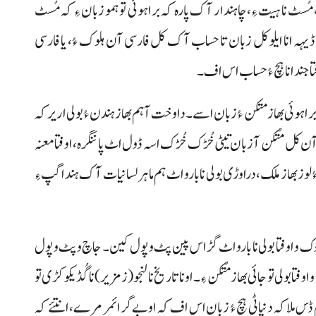
ٹ نا ہیت ءِ، چاہندار آک پارہ کہ براہوئی تو ہمو زبان ءِ کہ مُسٹ
 ڈیہہ انا ایلو کل زبان تا حساب آک کل فارسی آن ہلوک ءُ، یا فارسی
فتا جند انا ہچ ءُ حساب اس اف۔
راہوئی بھا ز متکن ءُ زبان اسے۔ دا وخت آ ہم بھاز ہندن ءُ بولی اریر کہ
ب آن کل مُتکن آ زبان تیٹی خُڑک خُڑک اسہ ڈول اٹ پاننگرہ، اوفتا معنہ
بھاز ملک، دراوڑی بولی نا بارو اٹ ہم ماہر لسانیات آک ہندا گپ ءِ
وک و اوفتا بولی نا بارو اٹ گڑاس پین پٹ و پول کین۔ جاچ و پٹ و پول
ا بولی تو جائی بھاز مُتکن ءِ۔ اونا تاریخ نا لنجو (زمزیر) ناگُڈیکو کڑی تو
م ڈس ملاکہ دنیا ٹی ہچ ءُ زبان اس اف کہ او بے گرائمر مرے، انتئے کہ