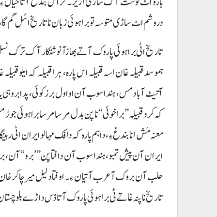
بارو اٹ نوشت آک ساڑی اریر۔ گڑاس بندغ آتا خیال ءِ کہ،
دروشم اٹ ساڑی متوسہ تو براہوئی زبان نا تاریخ اسُل گم گا
تاریخ اٹی براہوئی پاروک آتے بھازآ نوشتکار آک ترک نسل
ہمو سد قبیلہ غان اسہ قبیلہ اس پارہ، ہرا قبیلہ کہ ایلو ق
آتیٹ آباد مس، ہندا سوب آن او اول برزکوئی، پدا بروہی یا 
کہ کرد قبیلہ ”براخوئی“ نا پن بدل مرسا مرسا براہوئی جوڑ
معنہ مَش انا بندغ ءِ، داہم پارہ کہ دافک مہالو ایران اٹی رہی
ایران آن پیش تمبو، ہندا سوب آن دافتا پن ”’برو“ آن، برا
حلب آن بروک آ عرب آتیان ءِ۔ اوفتا دلیل میر چاکر خان رند ا
تاریخ نا پنہ غاتے ٹی براہوئی پاروک آتا ڈس داڑے بلوچست