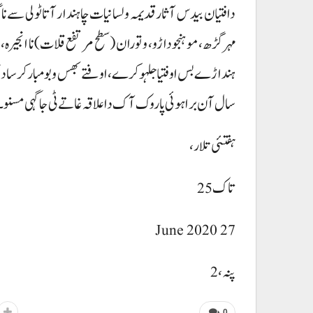
دافتیان بیدس آثار قدیمہ و لسانیات چاہندار آتا ٹولی سے ن
مہر گڑھ، موہنجو داڑو، و توران (سطح مرتفع قلات) نا انجیرہ، 
سال آن براہوئی پاروک آک دا علاقہ غاتے ٹی جاگہی مسنو۔
ہفتئی تلار،
تاک25
27 June 2020
پنہ، 2
0