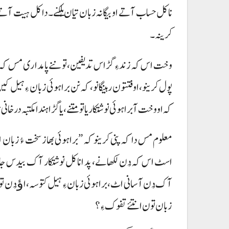
نا کل حساب آتے او بیگانہ زبان تیان ہلکنے۔ دا کل ہیت آتے
کرینہ۔
وخت اس کہ زند ءِ گڑاس تدیفین، تو ننے پامداری مس کہ،
پول کرینو، اوفتتون رہینگانو، کہ نن براہوئی زبان ءِ ہیل 
کہ او وخت آ براہوئی نوشتکار یا تو متنے، یا گڑا ہندا مکتبہ در
معلوم مس دا کہ پنی کرینو کہ ”براہوئی بھاز سخت ءُ زبان
اسٹ اس کہ دُن لکھانے، پد انا کل نوشتکار آک بیدس جاچ 
آک دُن آسانی اٹ، براہوئی زبان ءِ ہیل کتوسہ، اﺅ دُن تو ہ
زبان تون انتئے تفوک ءِ؟