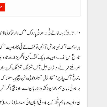
be
۱۰۔ تاریخ نا پنہ غاتے ٹی براہوئی پاروک آک و اوفتا بولی نا حوال:۔
ہرا وخت آ کہ نن ہوش آ بسُن تو خف تے ٹی ننا دا ہیت آک تما
تاریخ اس اف۔ دا ہیت ءِ پک کننگ کن انگریز اسے نا، دا ہیت
ہموفتے سُرفے، داڑان ژل آک شڑنگ شڑنگ کریر، او ارّفے
بندغ آک پاریر! آخا، ژل آتا دا بولی ءِ نن ہچ پہہ مفنہ کہ 
براہوئی زبان ہم ہندن ءُ گڈ وڈ ءُ زبان اسے، اونا ہچ ء