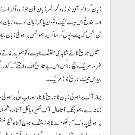
زبان گرائمر آن جوڑ ءِ و گرائمر زبان آن جوڑ ءِ، اگہ اسہ ز
اسہ بندغ اس ہیت کیک، تو دن پا کہ زبان ارے و زبان ارے 
نن اخس کہ پٹ و پول کرسا کرینہ ہموخس براہوئی زبان نا بارو 
سلیس تاریخ نا تے شاہدی مفننگ ناہیت، تو ہمو پنہ غاتے 
ضرور مریک، ہچ ءُ الُس اس بے تاریخ اف، انتئے کہ گدرین
بیدس تینٹ تاریخ جوڑ مریک۔
بھاز آک براہوئی زبان نا تاریخ نا بناءِ سوراب اٹی براہوئی 
زمانہ اسے، ہمو جنگ آتا حال آک شئیر و باگل آتا دروشم اٹ دا
براہوئی پاروک آتا حکومت نا جوڑ مننگ و بلوچ آتا اولیکو منتظم ا