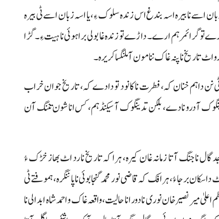
بان اسے نا بیرہ اسہ بندغ اس زندہ سلوک ءِ، یا اسہ زبان اسے ٹی بیرہ
تو گرائمر ہم ارے۔ داڑے تو زندہ غا بولی براہوئی نا ہیت ءِ۔ گڑا
اٹ تاریخ نا پنہ غاک ننا مون آ ملنگسا کریرہ۔
ٹی نن داہم خنان کہ، فطرت نا کانود تو دادے کہ، تاریخ جوان خراب
گوک آ درو نا دے، بلکن تدینگوک آ سیکنڈ ہم، کس انا شون تننگ آن
جدگال نا جنگ آتا زمانہ غان کیرہ، ہرا کہ تاریخ نا رد اٹ بھاز خڑک ءُ
سکان برجا ءُ، ہرافک کہ قاضی نور محمد گنجابوئی نا پاننگرہ، ہموفتے ٹی
علیٰ میر نصیر خان نوری نا دور انا حالیت، واقعہ غاک و احمد شاہ ابدالی نا