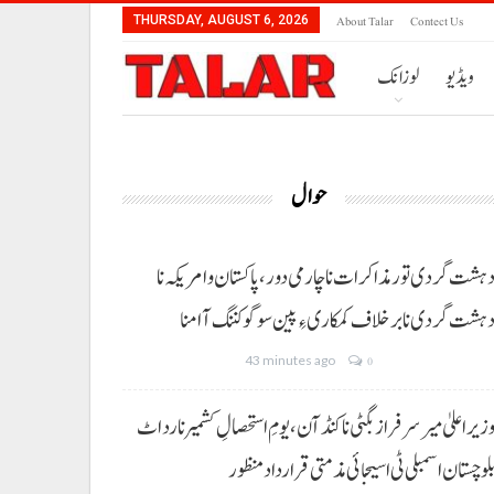
About Talar
Contect Us
THURSDAY, AUGUST 6, 2026
ویڈیو
لوزانک
حوال
ہشت گردی تور مذاکرات نا چارمی دور،پاکستان و امریکہ نا
ہشت گردی نا برخلاف کمکاری ءِ پین سوگو کننگ آ امنا
43 minutes ago
0
زیراعلیٰ میر سرفراز بگٹی نا کنڈ آن،یومِ استحصالِ کشمیر نا رد اٹ
لوچستان اسمبلی ٹی اسیجائی مذمتی قرارداد منظور