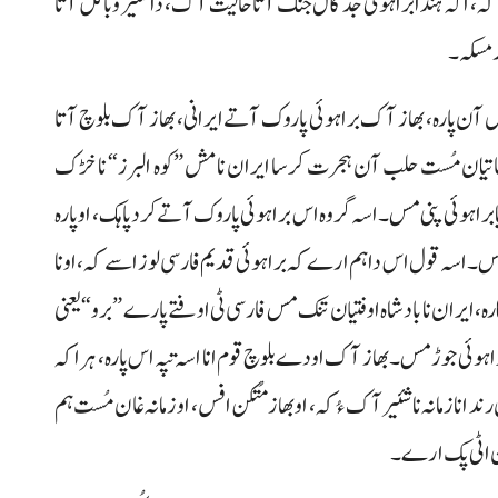
 اگہ ہندا براہوئی جدگال جنگ آتا حالیت آک، دا شئیر و باگل آتا
ر مسکہ۔
 آن پارہ، بھاز آک براہوئی پاروک آتے ایرانی، بھاز آک بلوچ آتا
بیلہ غاتیان مُست حلب آن ہجرت کرسا ایران نا مش ”کوہ البرز“ نا خڑک
براہوئی پنی مس۔ اسہ گروہ اس براہوئی پاروک آتے کرد پاہک، او پارہ
 مس۔ اسہ قول اس داہم ارے کہ براہوئی قدیم فارسی لوز اسے کہ، اونا
نگارہ، ایران نا بادشاہ اوفتیان تنک مس فارسی ٹی اوفتے پارے ”برو“ یعنی
ہوئی جوڑ مس۔ بھاز آک اودے بلوچ قوم انا اسہ تپہ اس پارہ، ہرا کہ
نا زمانہ نا شئیر آک ءُ کہ، او بھاز مُتکن افس، او زمانہ غان مُست ہم
ان اٹی پک ارے۔