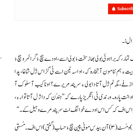
ح
Subscri
اٹ
ر، کہ براہوئی بولی بھاز سخت ءُ بولی اسے، اودے ہچ ءُ گرائمر و ہچ ءُ
ک
 ءِ ہم ننا مون آ تِخارہ کہ، او اسہ ٹین اسے ٹی گڑاس ژل شاغا، پدا
، مگہ نم ژل آتا دا بولی ءِ سرپند مریر ے؟ اونا کیب آ سلوک آ
ڈ
او انت پارہ۔ ورندی ٹی انگریز پارے کہ ”ہندُن کہ دا ژ ل آتا توار ءِ،
ُ گرائمر اس اف کہ کس اس اود ے خواننگ اٹ سرپند مرے و ہیل کے۔“
س
ایلو داہیت ءِ ہم بنگُنہ کہ براہوئی زبان اٹی اسٹ(۱) ارٹ(۲) و مُسٹ(۳) آن بیدس مونی پین ہچ ءُ حساب (گنتی) اس اف۔ مُستی
ح