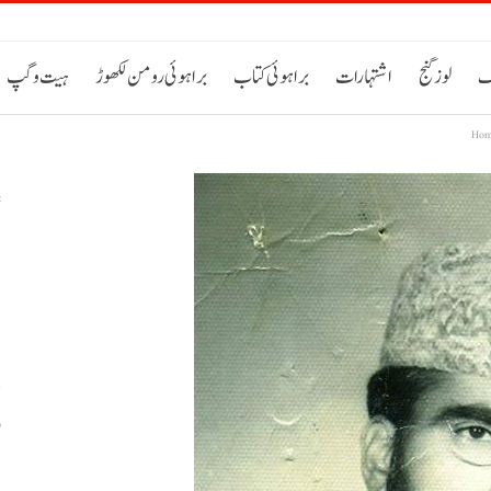
ک
لوز گنج
اشتہارات
براہوئی کتاب
براہوئی رومن لکھوڑ
ہیت و گپ
Ho
د
د
و
ب