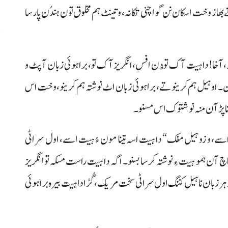
 بھاز وخت اسکان نن گواچنی تکانہ، و تینٹ ہم مخلوق تون ہندُن پارسا
پ
 آخا! دا ہیت آک تو دُن افس، انگریزآک تو، براہوئی زبان آ پٹ و
،
کین۔ او ہیل ہم کرینو تے، براہوئی زبان اٹ نوشتہ ہم کرینو، وخت اس
خانی نا پڑ آن منہ نوشتوک اس مسنو۔
 اسے، و زو ہیل مفک“ دا ہیت اسہ تینا مون ءُ ہیت اسے، اول سر اٹی
آن ہمو ہیت ءِ نوشتہ کرسا بسنو۔ اگہ دا ہیت راست مسکہ تو انگریز
ر زبان نا ہیل کننگ اول سر اٹی سخت مریک، گُڑا دا ہیت بیرہ براہوئی