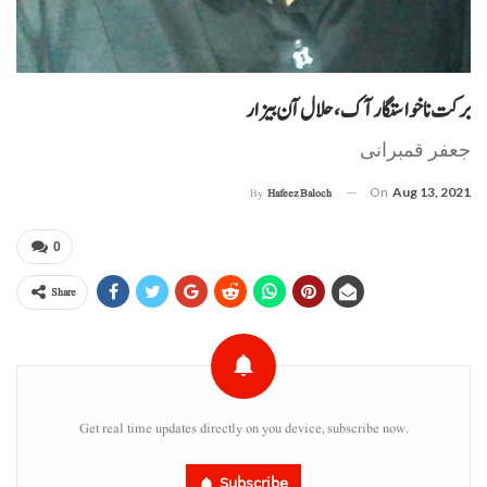
برکت نا خواستگار آک، حلال آن بیزار
جعفر قمبرانی
On
Aug 13, 2021
By
Hafeez Baloch
0
Share
Get real time updates directly on you device, subscribe now.
Subscribe