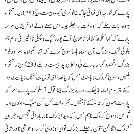
وخت اس بغداد اٹ بزرگ اسے آ اسہ بندغ اس تینا ویل اس ایس بس و
پارے کہ خواجہ ای فلانی جاگہ غا نوکری کیوہ و بیست و بنچ (25) دینار تنخواہ
ہلیوہ، یات سلے کہ او وخت دا بھلو پیسہ اس مسنے ولے او فریشان مرسا
پارے کہ کنا تنخواہ کنا اُرا نا خڑچ آتے پورو کپک و پہلی نا اخیر اٹی وام ہم
ہلوئی تمک، بزرگ آن سلاہ ہلسا سوج کرے کہ تینا تنخواہ ءِ امر ودفِو؟
بزرگ بشخندہ کرسا پارے نی داکان پد بیست و سَے (23) دینار تنخواہ
ہلیس، سوج کروک نا با خٹ مس کہ یا خدا ای تو زیات کننگ نا پاریٹ و دا
کنے بتر وام اٹ بڈیفک۔ ولے بزرگ تینا قول آ سلوک پارے امر کہ
پارینٹ ہمون کر نہ تو کنے آ بفیس۔ خیر وخت کس اکن سلپک و ہندن اسہ
تُو اس دا سوج کروک نا ہم مس، کہ و پدا بزرگ نا دربار اٹی تجسس و حیران
کروک انگا خن تتون رسیفے۔ بزرگ تون اوڑدہی کرسا او خوشی نا درشانی