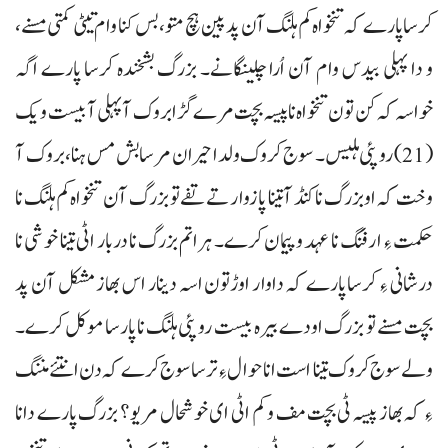
کرسا پارے کہ تنخواہ کم ہلنگ آن پد پین ہچ متو، بس کنا وام تیٹی کمتی مسنے،
و دا پہلی بیدس وام آن اُرا چلینگانے۔ بزرگ بشخندہ کرسا پارے اگہ
خواسہ کہ کن تون تنخواہ نا پیسہ بچت مرے گڑا بروک آ پہلی آ بیست و یک
(21) روپئی ہلیس۔ سوج کروک ولدا حیران مرسا بش مس ہنا، بروک آ
وخت کہ او بزرگ نا کنڈ آ تینا پازوار تے تفے تو بزرگ آن تنخواہ کم ہلنگ نا
حکمت ءِ ارفنگ نا عہد و پیمان کرے۔ ہراتم بزرگ نا دربار اٹی تینا خوشی نا
درشانی ءِ کرسا پارے کہ داوار اوڑتون اسہ دینار اس بھاز مشکل آن پد
بچت مسنے تو بزرگ اودے بیرہ بیست روپئی ہلنگ نا پارسا موکل کرے۔
ولے سوج کروک تینا است انا حوال ءِ ترسا سوج کرے کہ دن انتئے مننگ
ءِ کہ بھاز پیسہ ٹی بچت مف و کم اٹی ای خوشحال مریو؟ بزرگ پارے دانا