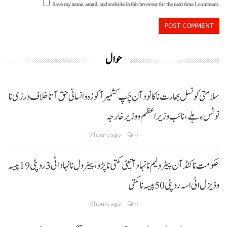
Save my name, email, and website in this browser for the next time I comment.
حوال
سلامتی کونسل بھارت نا کانود آن چَپ کشمیر آ کوزہ و انسانی حق آتا خلاف ورزی نا
نوٹس ءِ ہلے،نائب وزیراعظم و وزیر خارجہ
9 hours ago
0
حکومت نا کنڈ آن پیٹرولیم نا نہاد آتیٹی کمتی نا پڑو،پیٹرول نا نہاد اٹی 3 روپئی 19 پیسہ
و ڈیزل اٹی اسہ روپئی 50 پیسہ نا کمتی
9 hours ago
0