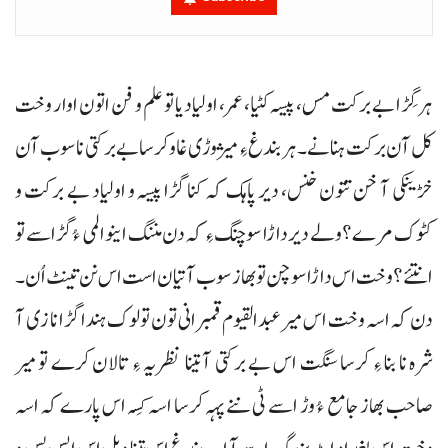
ہر گِڑا بے برکت مس، پیسہ کٹیا، عمر، اولیاد یا تو علم و فن اتون اوار وخت
کل آن برکت ہنانے۔ ہر بندغ ءِ میژوڑی غاو کرسا بے برکتی نا سوب آن
خڑینکی آ خن تتون خنس، دیر پاہک کہ کنا گڑا پیسہ و اولیاد بے برکت و
کٹوک مرے؟ ولے دیر داڑا سوچنگ ءِ کہ دن مننگ اینو المی ءُ گڑاسے تو
انتئے؟ وخت اس داڑا سوچن تو بھاز سوب آتیان است اس نن تینٹ اُن۔
دن کہ اسہ وخت اس میر عبدالقیوم قمبرانی تون تولوک ہندا گڑا نا زی آ
شرہ نا بنا ءِ کرسا سنگت اس بے برکتی آ تینا نظریہ ءِ تالان کرے تو میر
صاحب بھاز جامع ءُ وڑ اسے ٹی ننے پہہ کرسا اسہ کِسہ اس پارے کہ اسہ