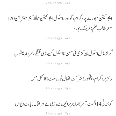
9 hours ago
0
ایجوکیشن سپورٹ پروگرام،گوادر، اسکول ایجوکیشن ہیلتھ کیئر سینٹر آن 120
مسڑ طالب علم نا ٹریننگ پورو
9 hours ago
0
گرلز مڈل اسکول پیرکزی ٹی مسن تا اسکول کن ماڑی تفنگے، سردار یعقوب
9 hours ago
0
رائز پروگرام، پنجگور ڈسٹرکٹ فٹبال ٹورنامنٹ نا فائنل مس
9 hours ago
0
کوئٹہ ٹی 14 اگست آ سرکاری و پرائیویٹ ماڑی تے بیرفنگ نا بابت دیوان
9 hours ago
0