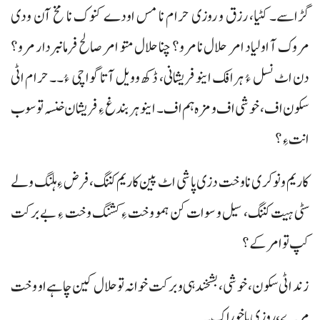
گڑاسے۔ کٹیا، رزق و روزی حرام نا مس اودے کنوک نا مخ آن ودی
مروک آ اولیاد امر حلال نا مرو؟ چنا حلال متو امر صالح فرمانبردار مرو؟
دن اٹ نسل ءُ ہرافک اینو فریشانی، ڈکھ وویل آتا گواچی ءُ۔۔ حرام اٹی
سکون اف، خوشی اف و مزہ ہم اف۔ اینو ہر بندغ ءِ فریشان خنسہ تو سوب
انت ءِ؟
کاریم و نوکری نا وخت دزی پاشی اٹ پین کاریم کننگ، فرض ءِ ہلنگ ولے
سٹی ہیت کننگ، سیل و سوات کن ہمو وخت ءِ کشنگ وخت ءِ بے برکت
کپ تو امر کے؟
زند اٹی سکون، خوشی، بشخندہی و برکت خوانہ تو حلال کین چاہے او وخت
مرے، روزی یا خوراک۔