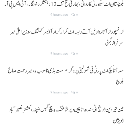
بلوچستان اٹ سیکورٹی کاروائی، بھارتی مخ تف 12 دہشتگرد خلنگار،آئی ایس پی آر
9 hours ago
0
ٹرانسپورٹر آتا روا ویل آتے ریسہ اٹ کرار کرار آ ایسر کننگک ،وزیرِ اعلیٰ میر
سرفراز بگٹی
9 hours ago
0
سد آتا کچ اٹ پارٹی ٹی شمولیتی پروگرام است بڈی نا سوب ءِ،میر رحمت صالح
بلوچ
9 hours ago
0
مین حیردین ڈرینج اٹی سندھ انا پین دیر شاغنگ ءِ ہچ گہس منپنہ،کمشنر نصیرآباد
ڈویژن