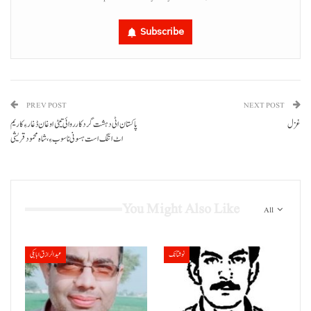
Subscribe
PREV POST
NEXT POST
غزل
پاکستان اٹی دہشت گرد کارروائی تیٹی اوغان ڈغار ءِ کاریم
اٹ اتنگ است ہسونی نا سوب ءِ، شاہ محمود قریشی
You Might Also Like
All
نوشتانک
عبدالرازق ابابکی