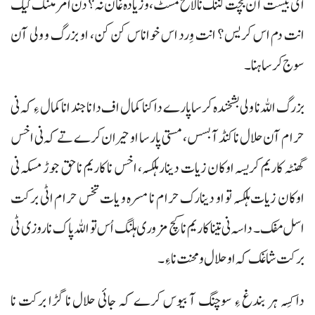
ای بیست آن بچت کننگ نا لائخ مسٹ، و زیادہ غان نہ؟ دن امر مننگ کیک
انت دم اس کریس؟ انت وِرد اس خواناس کن کن، او بزرگ و ولی آن
سوج کرسا ہنا۔
بزرگ اللہ نا ولی بشخندہ کرسا پارے دا کنا کمال اف دا نا جند انا کمال ءِ کہ نی
حرام آن حلال نا کنڈ آ بسس، مستی پارسا او حیران کرے تے کہ نی اخس
گھنٹہ کاریم کریسہ اوکان زیات دینار ہلکسہ، اخس نا کاریم نا حق جوڑ مسکہ نی
اوکان زیات ہلکسہ تو او دینارک حرام نا مسرہ و یات تخس حرام اٹی برکت
اسل مفک۔ داسہ نی تینا کاریم نا کچ مزوری ہلنگ اُس تو اللہ پاک نا روزی ٹی
برکت شاغک کہ او حلال و محنت نا ءِ۔
دا کِسہ ہر بندغ ءِ سوچنگ آ بیوس کرے کہ جائی حلال نا گڑا برکت نا