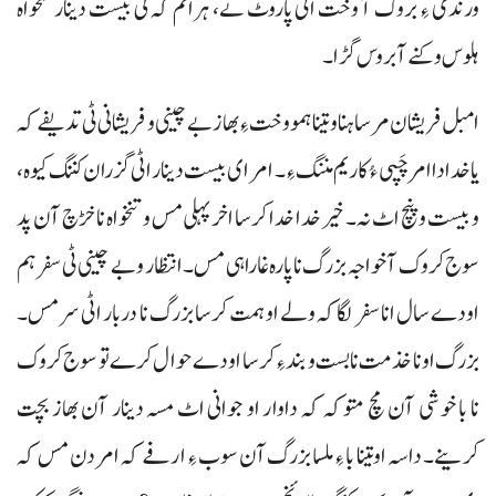
ورندی ءِ بروک آ وخت اٹی پاروٹ نے، ہراتم کہ نی بیست دینار تنخواہ
ہلوس و کنے آ بروس گڑا۔
امبل فریشان مرسا ہنا و تینا ہمو وخت ءِ بھاز بے چینی و فریشانی ٹی تدیفے کہ
یا خدا دا امر چَپی ءُ کاریم مننگ ءِ۔ امر ای بیست دینار اٹی گزران کننگ کیوہ،
و بیست و پنچ اٹ نہ۔ خیر خدا خدا کرسا اخر پہلی مس و تنخواہ نا خڑچ آن پد
سوج کروک آ خواجہ بزرگ نا پارہ غا راہی مس۔ انتظار و بے چینی ٹی سفر ہم
اودے سال انا سفر لگاکہ ولے او ہمت کرسا بزرگ نا دربار اٹی سر مس۔
بزرگ اونا خذمت نا بست و بند ءِ کرسا اودے حوال کرے تو سوج کروک
نا با خوشی آن مچ متوکہ کہ داوار او جوانی اٹ مسہ دینار آن بھاز بچت
کرینے۔ داسہ او تینا با ءِ ملسا بزرگ آن سوب ءِ ارفے کہ امر دن مس کہ