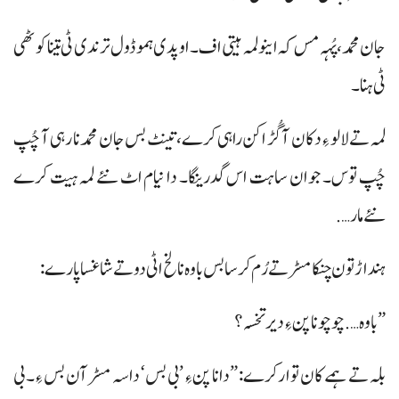
جان محمد، پُہہ مس کہ اینو لمہ ہیتی اف۔ اوپدی ہموڈول ترندی ٹی تینا کوٹھی
ٹی ہنا۔
لمہ تے لالو ءِ دکان آ گُڑ اکن راہی کرے، تینٹ بس جان محمد نا رہی آ چُپ
چُپ توس۔ جوان ساہت اس گدرینگا۔ دا نیام اٹ نئے لمہ ہیت کرے
نئے مار….
ہنداڑتون چنکا مسڑ تے رُم کرسا بس باوہ نا لخ اٹی دوتے شاغسا پارے:
”باوہ …. چوچو نا پن ءِ دیرتخسہ؟
بلہ تے ہمے کان توارکرے: ”دانا پن ءِ ’بی بس‘ داسہ مسڑآن بس ءِ۔ بی