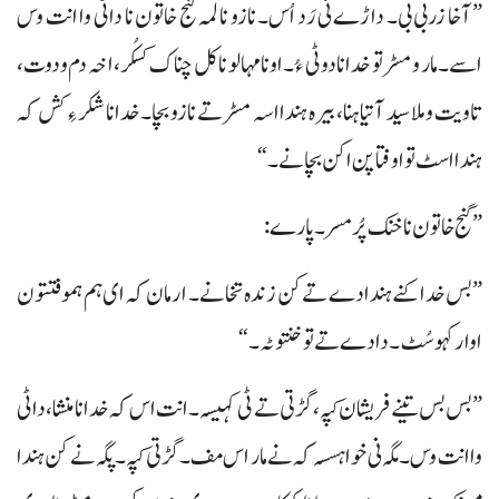
”آخا زربی بی۔ داڑے نی رَد اُس۔ نازو نا لمہ گنج خاتون نا داٹی وا انت وس
اسے۔ مار و مسڑ تو خدانا دوٹی ءُ۔ اونا مہالو نا کل چناک کسکُر، اخہ دم ودوت،
تاویت و ملا سید آتیا ہنا، بیرہ ہندا اسہ مسڑ تے نازو بچا۔ خدانا شکر ءِ کش کہ
ہندا اسٹ تو اوفتا پن اکن بچانے۔“
”گنج خاتون نا خنک پُر مسر۔ پارے:
”بس خدا کنے ہندادے تے کن زندہ تخانے۔ ارمان کہ ای ہم ہموفتتون
اوار کہوسُٹ۔ دادے تے تو خنتوٹہ۔“
”بس بس تینے فریشان کپہ، گڑتی تے ٹی کہیسہ۔ انت اس کہ خدانا منشا، داٹی
وا انت وس۔ مگہ نی خواہسسہ کہ نے مار اس مف۔ گڑتی کپہ۔ پگہ نے کن ہندا