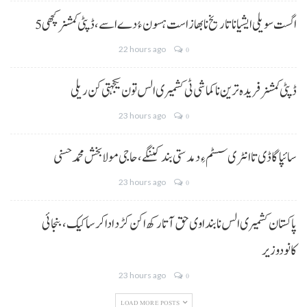
5 اگست سویلی ایشیا نا تاریخ نا بھاز است ہسون ءُ دے اسے،ڈپٹی کمشنر کچھی
22 hours ago
0
ڈپٹی کمشنر فریدہ ترین نا کماشی ٹی کشمیری الس تون یکجہتی کن ریلی
23 hours ago
0
سائپا گاڈی تا انٹری سسٹم ءِ دمدستی بند کننگے، حاجی مولا بخش محمد حسنی
23 hours ago
0
پاکستان کشمیری الس نا بنداوی حق آتا رکھ اکن کڑد ادا کرسا کیک ،بنجائی
کانودوزیر
23 hours ago
0
LOAD MORE POSTS