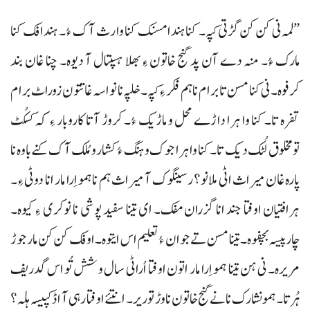
”لمہ نی کن کن گڑتی کپہ۔ کنا ہندا مسنک کنا وارث آک ءُ۔ ہندافک کنا
مارک ءُ۔ منہ دے آن پد گنج خاتون ءِ بھلا ہسپتال آ دیوہ۔ چنا غان بند
کرفوہ۔ نی کنا مسن تا برام نا ہم فکر ءِ کپہ۔ خلپہ نا نواسہ غاتتون زوراٹ برام
تفرہ تا۔ کنا وا ہرا داڑے محل و ماڑیک ءُ۔ کروڑ آتا کاروبار ءِ کہ کسکُٹ
تومخلوق لُٹک دیک تا۔ کنا وا ہرا جوک وہنگ ءُ کشار و مُلک آک کنے باوہ نا
پارہ غان میراث اٹی ملانو؟ رسینگوک آ میراث ہم نا ہمو اِرا مار انا دوٹی ءِ۔
ہرافتیان اوفتا جند انا گزران مفک۔ ای تینا سفید پوشی نا نوکری ءِ کیوہ۔
چارپیسہ بچفوہ۔ تینا مسن تے جوان ءُ تعلیم اس ایتوہ۔ اوفک کن کن مار جوڑ
مریرہ۔ نی ہن تینا ہمو اِرا مار اتون اوفتا اُراٹی سال و شش تُو اس گدریف
ہُرتا۔ ہمو نشارک نا نے گنج خاتون نا وڑ توریر۔ انتئے اوفتا رہی آ اڈ کپیسہ ہلہ؟