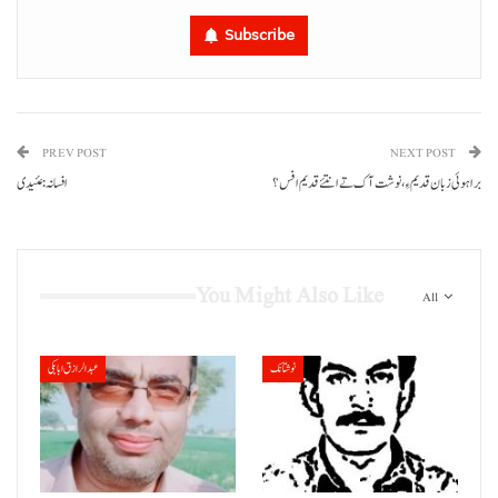
Subscribe
PREV POST
NEXT POST
براہوئی زبان قدیم ءِ، نوشت آک تے انتئے قدیم افس؟
افسانہ: عئیدی
You Might Also Like
All
نوشتانک
عبدالرازق ابابکی