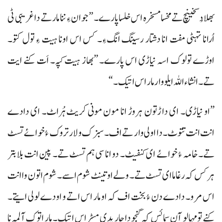
بھلا دُسخینچ تے مخسا مسخرہ اس خلسا پارے۔ ”جوان ءِ ننا مار تے دا غریبی ٹی
اُرانا تہٹی مفت انا دشتار رسینگ انگءِ۔ کس اس اونا ہیت ءِ تول کتو۔
اوڑے تولوک اسہ نیاڑی اس پارے۔ ”بھاز ہیت کپہ۔ اَت کنے ایت
تے۔ انشاءاللہ ایلو وار مار اس اتیک۔“
”او نیاڑی۔ ای داڑتون ہروڑ انا مون مونی کریٹ ہُراٹ۔ ای دادے
انت انت تتوٹ۔ دا اولی وار تے اف۔ سبزک و لار تروک ءُ خوائے تسٹ
تے۔ خامہ ءُ خوائے ای کنفیٹ۔ دو انا سی ہم تسٹ تے۔ پین انت بلا بتر
ہرکس کہ رغاما ای تسٹ تے۔ ولے اوتینٹ شوم اسے۔ شوم اتون وا انت
اس مرو۔ دادے دن ءُ بخت اف کہ او مار اس اتے و اودے لولی ایتے۔
کنے تو مہالو آن سما ئس کہ گنجو داجار پدی مسڑاس اتیک۔ مار اتوک آ لمہ نا