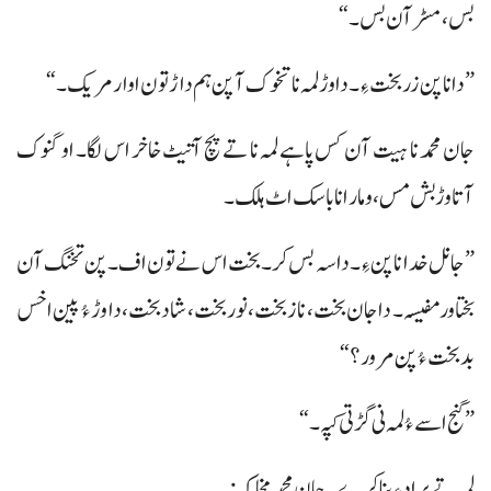
بس، مسڑآن بس۔“
”دانا پن زربخت ءِ۔ دا وڑ لمہ نا تخوک آ پن ہم داڑتون اوارمریک۔“
جان محمد نا ہیت آن کس پاہے لمہ نا تے پچ آتیٹ خاخر اس لگا۔ او گنوک
آتا وڑ بش مس، و مار انا باسک اٹ ہلک۔
”جانل خدا نا پن ءِ۔ داسہ بس کر۔ بخت اس نے تون اف۔ پن تخنگ آن
بختاور مفیسہ۔ داجان بخت، ناز بخت، نوربخت، شادبخت، دا وڑ ءُ پین اخس
بدبخت ءُ پن مرور؟“
”گنج اسے ءُ لمہ نی گڑتی کپہ۔“
لمہ تے پراد ءِ بنا کرے۔ جان محمد مخاکہ: