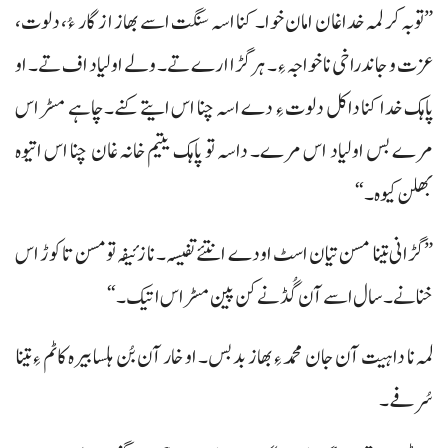
”توبہ کر لمہ خداغان امان خوا۔ کنا اسہ سنگت اسے بھاز ازگار ءُ، دلوت،
عزت و جاندراخی نا خواجہ ءِ۔ ہر گڑا ارے تے۔ ولے اولیاد اف تے۔ او
پاہک خدا کنا داکل دلوت ءِ دے اسہ چنا اس ایتے کنے۔ چاہے مسڑ اس
مرے بس اولیاد اس مرے۔ داسہ تو پاہک یتیم خانہ غان چنا اس اتیوہ
بھلن کیوہ۔“
”گڑا نی تینا مسن تیان اسٹ اودے انتئے تفیسہ۔ نا زئیفہ تومسن تا کوڑ اس
خنانے۔ سال اسے آن گُڈ نے کن پین مسڑ اس اتیک۔“
لمہ نا داہیت آن جان محمد ءِ بھاز بد بس۔ او خار آن بُن ہلسا بیرہ کاٹم ءِ تینا
سُرفے۔