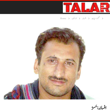
غمخوار حیات
افسانہ
لوزانک
Home
افسانہ: مَسڑ