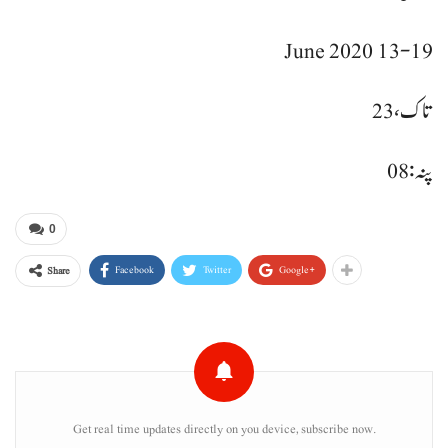
13-19 June 2020
تاک، 23
پنہ : 08
0
Facebook
Twitter
Google+
Share
Get real time updates directly on you device, subscribe now.