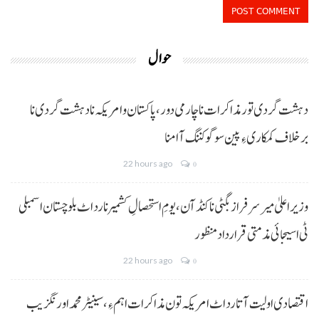
حوال
دہشت گردی تور مذاکرات نا چارمی دور،پاکستان و امریکہ نا دہشت گردی نا
برخلاف کمکاری ءِ پین سوگو کننگ آ امنا
22 hours ago
0
وزیراعلیٰ میر سرفراز بگٹی نا کنڈ آن،یومِ استحصالِ کشمیر نا رد اٹ بلوچستان اسمبلی
ٹی اسیجائی مذمتی قرارداد منظور
22 hours ago
0
اقتصادی اولیت آتا رد اٹ امریکہ تون مذاکرات اہم ءِ،سینیٹر محمد اورنگزیب