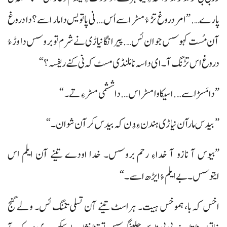
پارے…. ”امر دروغ تڑ ءُ مسڑ اسے اُس…. نی پاتویس دا مار اسے؟ دا دروغ
آن مُست کہوسس جوان ئس…. پیر انگا نیاڑی نے شرم تو بروسس دا وڑ ءُ
دروغ اس تڑنگ آ۔ ای داسہ نا مَلنڈی مسٹ کہ نی کنے ریفسہ؟“
”دامَسڑ اسے…. اسیکا وا مسڑ اس…. دا ششمی مسڑ ءِ تے۔“
”بیدس مارآن نیاڑی ہندن ءِ دُن کہ بیدس کر آن شوان۔“
”بیوس آ نازو آ خداءِ رحم بروسس۔ خدا اودے تینے آن ایلم اس
ایتوسس۔ بے ایلم ءُ ایڑھ اسے۔“
اخس کہ با، ہموخس ہیت۔ ہراسٹ تینے آن تسلی تننگ ئس۔ ولے گنج