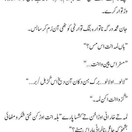
وڑ توارکرے۔
جان محمد درگہ نا توار ءِ بنگ تو ارٹمی کوٹھی آن رُم کرسا بس۔
”ہاں لمہ انت اس مس؟“
”مسڑاس پین وا انت….“
”لالو…. او لالو…. برک ہن دکان آن دیخ اس گُڑ ہل/ بر….“
”گُڑ وا انت اکن لمہ۔“
لمہ تے خار اٹی اوڑاخن تے کشسا پارے ”ہلہ انت اوڑکن خنی شکر و مٹھائی
بشخو کہ جانل نا اُراٹی مار اس مسنے؟“