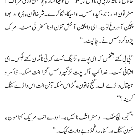
خاتون نا تاتہ زربی بی نا وس چلینگوسس تو تینا نشار ءِ پوسکن ودی مروک آ
مسڑ تون اوار زندہ کیدوسس۔ او اسیکا وا ٹَکا کرے۔ شرخاتون ءِ ہُربو، دا بھلا
پہُین آ دروغ تون۔ ای دا پہین آ خش تتون اونا مسخرائی مسٹ۔ مرک
پڑدہ کروسس نے۔ چانپٹ۔“
”بی بی کنے بشخس کہ ای پوت ءِ تڑینگ ئسٹ کہ نی ناگمان کنے ہلکس۔ ای
اشتافی ئسٹ۔ خدا کپ اگہ پوت تڑنگپروسس گڑا انت مسکہ۔ ڈاکسر و
ہسپتال داڑے اف۔ گنج خاتون ءِ گڑاس مسکہ تو نن انت اس داڑے کننگ
کرینہ؟“
”گنجو ءِ ہچ مفک۔ او مسڑ اتنگ نا ہیل ءِ۔ اودے انت مریک کنا مون ءِ
مَون کننگ ءِ۔ کنا مار ءِ گُڈ و بے وارث کیک۔“