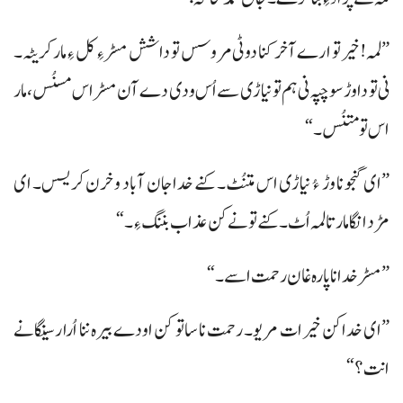
”لمہ! خیر تو ارے آخر کنا دوٹی مروسس تو دا شش مسڑ ءِ کل ءِ مار کریٹہ۔
نی تو دا وڑ سوچپہ نی ہم تو نیاڑی سے اُس ودی دے آن مسڑ اس مسنُس، مار
اس تو متنُس۔“
”ای گنجو نا وڑ ءُ نیاڑی اس متنُٹ۔ کنے خداجان آباد و خرن کریسس۔ ای
مڑد انگا مار تا لمہ اُٹ۔ کنے تو نے کن عذاب بننگ ءِ۔“
”مسڑ خدا نا پارہ غان رحمت اسے۔“
”ای خداکن خیرات مریو۔ رحمت نا ساتو کن اودے بیرہ ننا اُرا رسینگانے
انت؟“