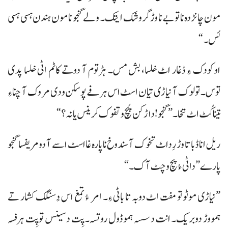
مون چانڑدہ نا توبے نا وڑ گروشک ایتک۔ ولے گنجو نا مون ہندن ہسی ہسی
ئس۔“
او کودک ءِ ڈغار اٹ خلسا، بش مس۔ ہڑتوم آ دوتے کاٹم اٹی خلسا پدی
توس۔ تولوک آ نیاڑی تیان اسٹ اس ہرفے پوسکن ودی مروک آ چناءِ
تینا کُٹ اٹ تخا۔ ”گنجو! داڑکن پُچ و تفوک کرینس یا نہ؟“
ریل انا ڈبا تا وڑ رِداٹ تخوک آ سندوخ نا پارہ غا اسٹ اسے آ دو مریفسا گنجو
پارے ”داٹی ءُ پچ و چٹ آک۔“
”نیاڑی موٹو تو مفت اٹ دوبہ تا باٹی ءِ۔ امر ءُ تمغ اس دَسنگک کشار تے
ہمووڑ دوبریک۔ انت دسسہ ہموڈول روتسہ۔ پِت دسینس تو پِت ہرفسہ