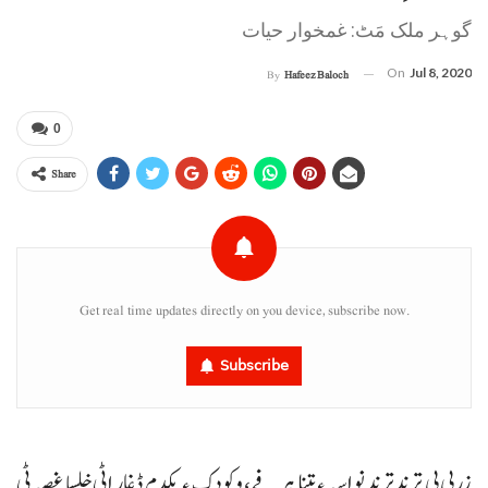
گوہر ملک مَٹ: غمخوار حیات
On
Jul 8, 2020
By
Hafeez Baloch
0
Share
Get real time updates directly on you device, subscribe now.
Subscribe
زربی بی ترندترند نواسہ ءِ تینا ہرفے، وکودک ءِ یکدم ڈغار اٹی خلسا غصہ ٹی