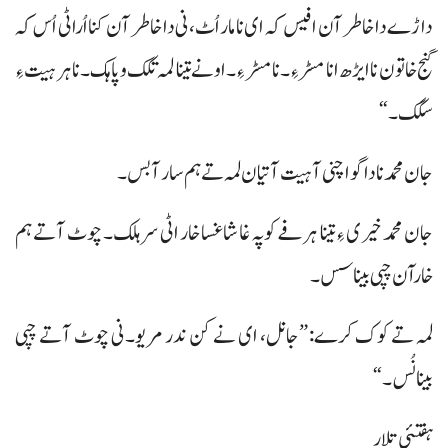
داڑے دا خاطر آن افیس کہ ای نا مار اُٹ، نی دا خاطر آن کنا اُراٹی اُس کہ
گنج خاتون نا ایڑھ انا مسڑ ءِ۔ نامسڑ ءِ۔ او نے تینا لمہ تکک و پاہک۔ نا ہر ہیت ءِ
سگک۔“
جان محمد نا داگواچنی آ ہیت آتیان لمہ تے ہم سار آ بس۔
جان محمد خیری ءِ تینا ہرفے کوپہ غا شاغسا خار اٹی سرہلک۔ چوٹ آتے ہم
خارآن چپی بیناسس۔
لمہ تے کوک کرے: ”جانل، ای نے کن ندر مریو۔ نی چوٹ آتے چپی
بینانُس۔“
ہفتئی تلار