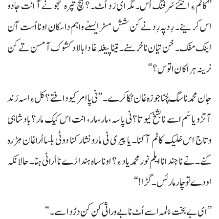
”کاٹم ءِ انتئے سُرفنگ اُس۔ مگہ ای رَد اُٹ۔؟ ہچ تپرہ گنجو نے آ انت جادو
اس کرینے۔ رِدپہ رِد نے کن شش مسڑ ایسنے واہم داسکان اونا اُست آن
اینک مفک۔ خن تیان نا خرسنے۔ تینا پیغلہ غا دا بالاد کشوک آ مسن تے کن
نرینہ ہراکان اتوس؟“
جا ن محمد نا سگ چُٹا جوزہ غان ٹکا کرے۔ ”نی پا امر کیو دافتے؟ کل ءِ اسہ رَند
آ تڑو یا سُم اسے نا بشخ کیو تا؟ نی پاسہ، مار، مار، انت اس کیک مار؟ بادشاہی
وتاج اس خلیک کاٹم آ کنا۔ یا پیری ٹی مارو نشار کنا دوٹی ہلسا اُراغان مِڑرہ
کنے۔ نے نا جند انا ایلم نورمحمد یاد ءِ؟ اونا ساہ ہنداڑے نا اُراٹی ہنا۔ حالانکہ
اودے تو چار مار ئس۔ گڑا!“
”ای بے بخت ءُ لمہ اسے اُٹ نا بے وراثی کن کن دڑد اسے۔“