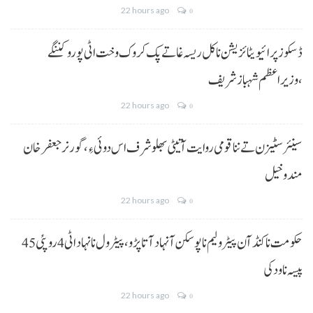
22 hours ago
0
ڈسکوز پرائیویٹائزیشن نا کل ریسہ غاتے پک کروک وخت اٹی پورو کننگے
،وزیراعظم شہباز شریف
22 hours ago
0
سینئر سٹیزن تے ننا قومی روایت آتیٹی بھلو شرف اس دوئی ءِ،گورنر جعفرخان
مندوخیل
22 hours ago
0
حکومت نا کنڈ آن پیٹرولیم نا پوسکن آ نہاد آتا پڑو،پیٹرول نا نہاد اٹی 4 روپئی 45
پیسہ نا ودکی
22 hours ago
0