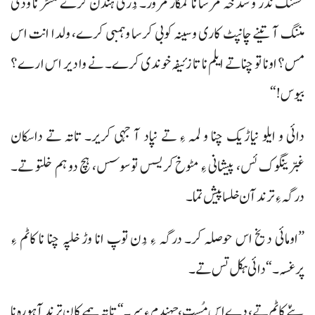
مسنک ندر و سدخہ مرسا نا کمکار مرور۔ دُری ہندن کرے مسڑ نا ودی
مننگ آ تینے چانپٹ کاری وسینہ کوبی کرسا وہمبی کرے، ولدا انت اس
مس؟ اونا تو چناتے ایلم نا تا زئیفہ خوندی کرے۔ نے وا دیر اس ارے؟
بیوس!“
دائی و ایلو نیاڑیک چنا و لمہ ءِ تے نپاد آ جہی کریر۔ تاتہ تے داسکان
غبّرینگوک ئس، پیشانی ءِ مٹوخ کریسس توسوسس، ہچ دو ہم خلتو تے۔
درگہ ءِ ترند آن خلسا پیش تما۔
”اومائی دیخ اس حوصلہ کر۔ درگہ ءِ دُن توپ انا وڑ خلپہ چنا نا کاٹم ءِ
پرغسہ۔“دائی ہکل تس تے۔
پنّے کاٹم تے، دے اس مُست، جہندم ءِ سر۔“ تاتہ ہمے کان ترند آ ہورہ نا