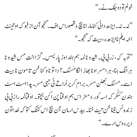
خولم تو دوبفک نے۔“
”نہ۔ نہ۔ ایڑھ داٹی کنا مار انا ہچ ءُ قصوراس اف۔ گنجو آن ارّفبو کہ اوتینٹ
اخہ ایلم نا ایڑھ ءِ، ہیت کہ گنجو۔“
”توبہ کہ، زربی بی۔ شیدو نا لمہ ہم ہندا وڑ پاریسس۔ گڑا انت مس شیدو نا
ہرانگ ہنا، ہرا مسر اونا بھاز انگا مَسنک؟ دا تو نا وکنا خن تا مون نا ہیت
اسے۔ مسنک بھلن مسر۔ برام کریر اُراتے ٹی جہی مسر۔ پدا اسٹ اسٹ
ہندن کسکُرکہ اسہ کور ءُ مسڑ اس ہم اوفتا پن اکن بچتو۔ اوفتا لمہ رازبی بی
زندہ ئس تینا خن تیٹ خنا۔ بیدس ارمان آن ہچ اس کننگ کتوکہ خداتون
دیر ءِ وس ارے۔“