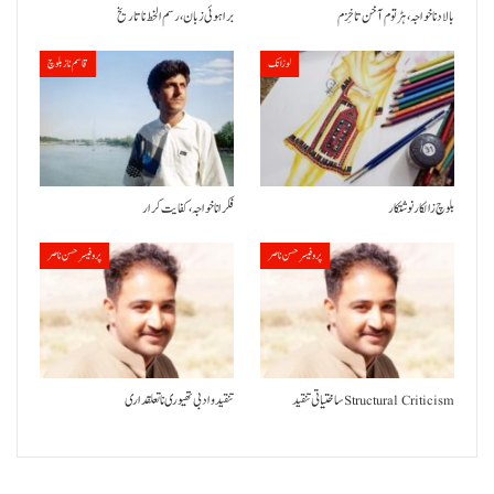
بالاد نا خواجہ، ہڑتوم آ خن تا خِزم
براہوئی زبان ،رسم الخط نا تاریخ
لوزانک
قاسم ناز بلوچ
بلوچ زالکار نوشتکار
فکر انا خواجہ، کفایت کرار
پروفیسر حسن ناصر
پروفیسر حسن ناصر
ساختیاتی تنقید Structural Criticism
تنقید و ادبی تھیوری نا تعلقداری