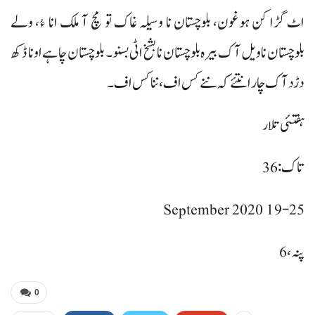
اٹ گڑا کن ہوغون، بلوچستان نا وسیلہ غاک تو مچ آ ملک انا ءُ، ولے
بلوچستان نا ویل آک بیرہ بلوچستان نا بشخ اٹی بسنو۔ بلوچستان چاہے اونا ڈکھ
دڑد آک چار انتئے کہ ننے کس اف، ننا کس اف۔
ہفتئی تلار
تاک: 36
19-25 September 2020
پنہ، 6
0