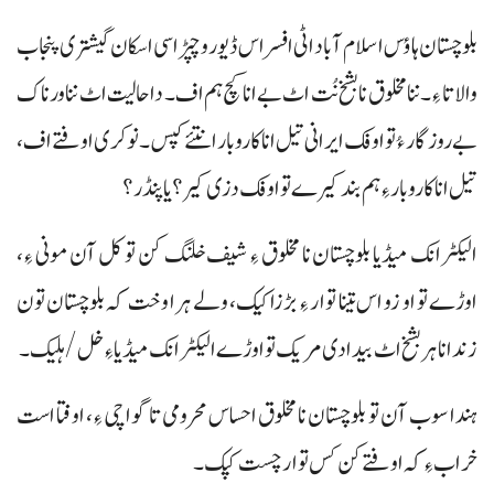
بلوچستان ہاؤس اسلام آباد اٹی افسر اس ڈیور و چپڑاسی اسکان گیشتری پنجاب
والا تا ءِ۔ ننا مخلوق نا بشخ نُت اٹ بے انا کچ ہم اف۔ دا حالیت اٹ ننا ورناک
بے روزگار ءُ تو اوفک ایرانی تیل انا کاروبار انتئے کپس۔ نوکری اوفتے اف،
تیل انا کاروبار ءِ ہم بند کیرے تو اوفک دزی کیر؟ یا پنڈر؟
الیکٹرانک میڈیا بلوچستان نا مخلوق ءِ شیف خلنگ کن تو کل آن مونی ءِ،
اوڑے تو او زو اس تینا توار ءِ بڑزا کیک، ولے ہرا وخت کہ بلوچستان تون
زند انا ہر بشخ اٹ بیدادی مریک تو اوڑے الیکٹرانک میڈیا ءِ خل/ ہلیک۔
ہندا سوب آن تو بلوچستان نا مخلوق احساس محرومی تا گواچی ءِ، اوفتا است
خراب ءِ کہ اوفتے کن کس توار چست کپک۔