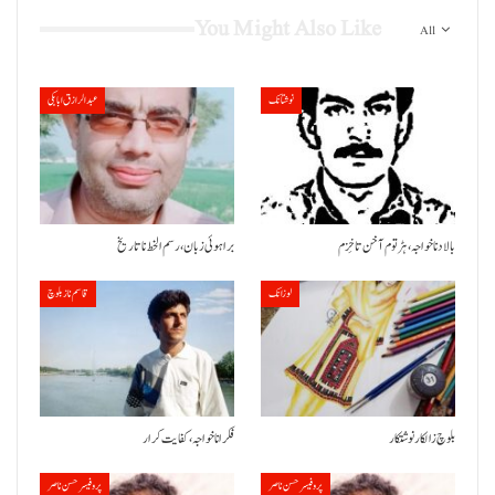
You Might Also Like
All
نوشتانک
عبدالرازق ابابکی
بالاد نا خواجہ، ہڑتوم آ خن تا خِزم
براہوئی زبان ،رسم الخط نا تاریخ
لوزانک
قاسم ناز بلوچ
بلوچ زالکار نوشتکار
فکر انا خواجہ، کفایت کرار
پروفیسر حسن ناصر
پروفیسر حسن ناصر