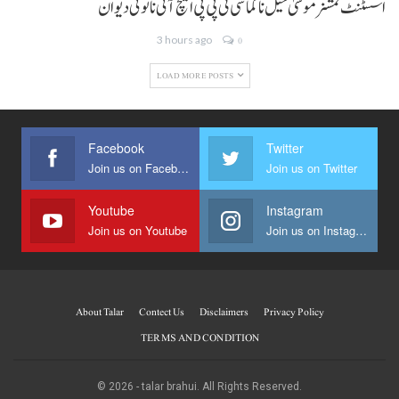
اسسٹنٹ کمشنر موسیٰ خیل نا کماشی ٹی پی پی ایچ آئی نا تُوئی دیوان
3 hours ago
0
LOAD MORE POSTS
Facebook
Twitter
Join us on Facebook
Join us on Twitter
Youtube
Instagram
Join us on Youtube
Join us on Instagram
About Talar
Contect Us
Disclaimers
Privacy Policy
TERMS AND CONDITION
© 2026 - talar brahui. All Rights Reserved.