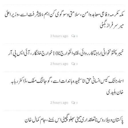
مکہ مکرمہ دفاعی معاہدہ امن، سلامتی و سوگوی کن اہم ءُ پیشرفت اسے،وزیراعلیٰ
میر سرفراز بگٹی
2 hours ago
0
خیبر پختونخوا ٹی اِرا جتا کارروائی، فتنۃ الخوارج نا 10خوارج خلنگار،آئی ایس پی آر
2 hours ago
0
اسماء جتک کیس انسانی حق انا سنجیدہ باندات اسے، گوجالنگ مفک،ڈاکٹر ربابہ
خان بلیدی
2 hours ago
0
پاکستان و بیلاروس نا تعلقداری تیٹی بھلو گچینی اس بسنے، جام کمال خان