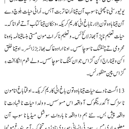
یونیورسٹی نا چھٹی نا سوب آن تینا اُرا غا تربت آ بس۔ اُراٹی حیات بلوچ دے
آن تینا باوہ تون اِلار نا باغ اٹی کاریم کریکہ، و ننکان تینا کتاب آتے خواناکہ۔
حیات تعلیم نا پڑ آ بھاز لائخ ئس۔ و تعلیم نا کر اٹ مون مستی ہنسا تینا لمہ باوہ نا
محرومی تے چٹفنگ نا سوچاسس۔ اونا ارادہ غاک بھاز بڑزا ئسر۔ او تینا خلق
اکن و تینا راج اکن گڑاس جوان کننگ نا سوچاسس۔ ولے شوم انگا بخت ءِ
گڑاس پین منظور ئس۔
13 اگست نا دے حیات تینا باوہ تون باغ اٹی کاریم کریکہ۔ اوفتا باغ انا مون
نا سڑک آ گدرینگوک آ واقعہ اس مسوسس۔ و ولدا حیات نا شہادت نا
واقعہ پیش بس۔ ننے ہم دا واقعہ نا بارواٹ سوشل میڈیا نا سوب آن
معلومداری مس۔ سینہ ٹی انسانی ہمدردی نا دڑد ءِ تخوک آ ہر بندغ مونجا