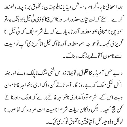
ہندا صحافی نا پروگرام ءِ سوشل میڈیا غا بلوچستان نا مخلوق بھاز پٹ و لعنت
کرے۔ انتئے کہ نت تیان معذور اسہ ورنا اس تینا گاڈی ٹی تیل ڈوہنگ ءِ، تو
ہمو پن نا صحافی ہمو معذور آ ورنا ءِ پارے کہ نے شرم بفک کہ نی تیل انا
گریزی کیسہ۔ تو خواجہ! ہمو معذور آ ورنا اگہ تیل انا گریزی کپ تو مسیت
اسے نا مون آ تولے پنڈنگ ءِ بنا کے۔
دا بے حس آ میڈیا ننا مخلوق ءِ تو بھاز زو اس شکی مننگ نا پاہک، ولے اونا جند
اسُل شکی مفک کہ بے روزگار آ ورنا تے کن واکداری نا خواجہ غاتا مون
ہیت اس کے۔ شرم تو واکداری نا خواجہ غاتے برے کہ اوفک دا ورنا تے
کن ہچ کپسہ۔ بلکن داکان زیات شرم انا ہیت انت مرو ءِ کہ ننا صوبہ نا
لوکل و ڈومیسائل آتیا پیشن نا مخلوق نوکری کیک۔