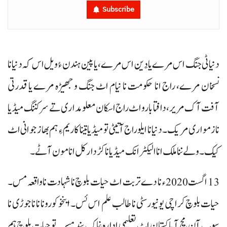
Subscribe
دنیا ٹی جنگ اس مرے یا دَین اس مرے، یا پین ہندن ءُ ویل اس کہ دنیا نا
نسخان مرے، راج انا حکومت نا نیام اٹ جنگ و جھیڑہ مرے یا قدرتی
آفت آک مریر، دافتا بارو اٹ راج اسکان معلومداری تے سر کننگ میڈیا
نا زمواری مریک۔ دنیا نا ایلو راج آتیٹی تو میڈیا تینا کاریم ءِ ہم بھاز جوانی اٹ
کیک۔ ولے ننا ملک انا الیکٹرانک میڈیا نا کڑدار کل انا مون آٹے۔
13 اگست 2020ء نا دے تربت اٹ حیات بلوچ نا شہادت نا واقعہ مس۔
حیات بلوچ کراچی یونیورسٹی نا طالب علم اس ئس۔ اینخو کورونا نا ناجوڑی نا
سوب آن مچ آ پاکستان اٹ تعلیمی ادارہ غاک بند مسر۔ تو حیات بلوچ ہم