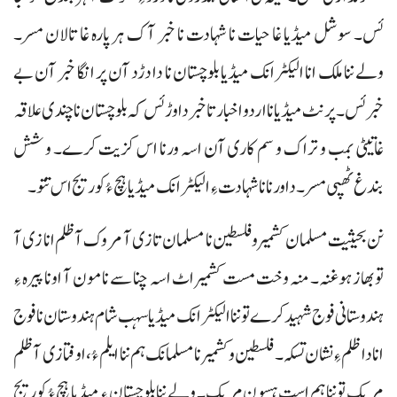
ئس۔ سوشل میڈیا غا حیات نا شہادت نا خبر آک ہر پارہ غا تالان مسر۔
ولے ننا ملک انا الیکٹرانک میڈیا بلوچستان نا دا دڑد آن پر انگا خبر آن بے
خبر ئس۔ پرنٹ میڈیا نا اردو اخبار تا خبر دا وڑ ئس کہ بلوچستان نا چندی علاقہ
غاتیٹی بمب و تراک و سم کاری آن اسہ ورنا اس کزیت کرے۔ و شش
بندغ ٹھپی مسر۔ دا ورنا نا شہادت ءِ الیکٹرانک میڈیا ہچ ءُ کوریج اس تتو۔
نن بحیثیت مسلمان کشمیر و فلسطین نا مسلمان تا زی آ مروک آ ظلم انا زی آ
تو بھاز ہوغنہ۔ منہ وخت مست کشمیر اٹ اسہ چنا سے نا مون آ اونا پیرہ ءِ
ہندوستانی فوج شہید کرے تو ننا الیکٹرانک میڈیا سہب شام ہندوستان نا فوج
انا دا ظلم ءِ نشان تسکہ۔ فلسطین و کشمیر نا مسلمانک ہم ننا ایلم ءُ، اوفتا زی آ ظلم
مریک تو ننا ہم است ہسون مریک۔ ولے ننا بلوچستان ءِ میڈیا ہچ ءُ کوریج