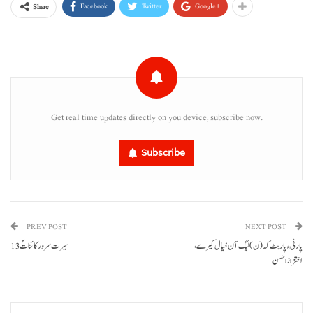
Facebook
Twitter
Google+
Share
Get real time updates directly on you device, subscribe now.
Subscribe
PREV POST
NEXT POST
پارٹی ءِ پاریٹ کہ (ن) لیگ آن خیال کیرے،
سیرت سرور کائناتؐ 13