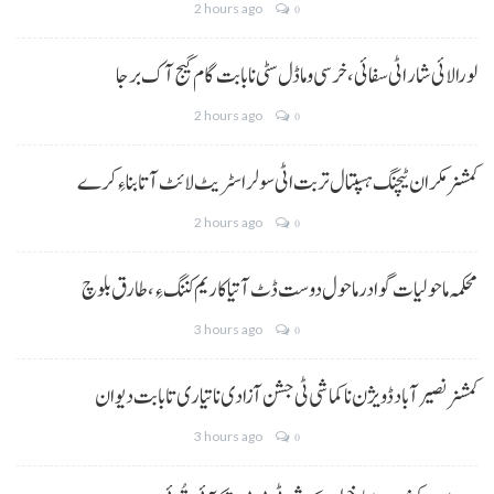
2 hours ago
0
لورالائی شار اٹی سفائی، خرسی و ماڈل سٹی نا بابت گام گیج آک برجا
2 hours ago
0
کمشنر مکران ٹیچنگ ہسپتال تربت اٹی سولر اسٹریٹ لائٹ آتا بناءِ کرے
2 hours ago
0
محکمہ ماحولیات گوادر ماحول دوست ڈٹ آتیا کاریم کننگ ءِ، طارق بلوچ
3 hours ago
0
کمشنر نصیر آباد ڈویژن نا کماشی ٹی جشن آزادی نا تیاری تا بابت دیوان
3 hours ago
0