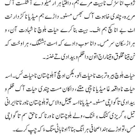
ژوب انا سڑک نا ہیت مرے ہم، دافتیا ہر ارٹمیکو دے آ شکست آک
مریرہ، چندی خاہوت آک بھس مسنو۔ داڑے ہم میڈیا نا کڑدار نت
اٹ بے انا کچ ہم اف۔ ہیت بنا کرے حیات بلوچ نا شہادت آن، و
ہراڑسکان سر مس۔ دانا سوب دادے کہ است ہشنگک، ہرا وخت کہ
نن تینا مخلوق و تینا راج اتون دا ظلم و بیدادی تے خننہ۔
حیات بلوچ بیرہ تربت نا حیات اَلو، بلکن او مچ آ بلوچستان نا حیات ئس۔ اسہ
حیات نا واقعہ غا میڈیا نا چپی متنے، داکان مست چندی حیات آک ظلم و
بیدادی تا گواچی مسنو۔ میڈیا نا اسہ چینل والاس تو بلوچستان نا ورنا تا ایرانی
تیل ءِ گریزی کننگ ءِ خنک، ولے بلوچستان نا ورنا کہ ناحق سم تا گواچی
مس، تو اوڑے ہندا صحافی ہرانگ ہنا؟ اونا باٹی منگ ءُ کہ چپ کرے۔