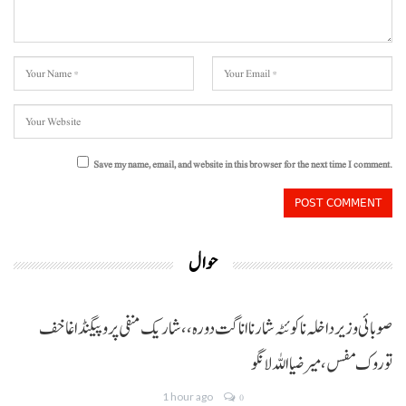
Save my name, email, and website in this browser for the next time I comment.
حوال
صوبائی وزیر داخلہ نا کوئٹہ شار نا اناگت دورہ،، شاریک منفی پروپیگنڈا غا خف
توروک مفس، میر ضیا اللہ لانگو
1 hour ago
0