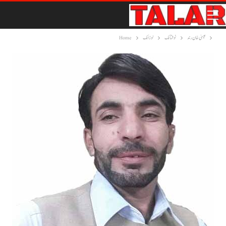
عیسیٰ خان رند
نوشتانک
لوزانک
Home