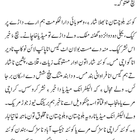
ہچ خنتوکہ۔
کوئٹہ بلوچستان نا بھلا شار ءِ، وصوبائی دارالحکومت ہم ارے۔ داڑے پر
کیک، بجلی دہ دوانزدہ گھنٹہ مفک۔ ولے داڑے تو میڈیا خاچانے۔ ہچ ءُ خبر
اس نشر کپک۔ منہ دے مست بولان اٹ گیس انا پائپ لائن نوکاپ نا دیر
انا گواچی مس۔ کوئٹہ شار اتون اوار مستونگ زیات، قلات، پشین نا شار
تے ہم گیس انا فراوانی بند مس۔ و دا بند مننگ پنچ شش دے اسکان برجا
ئس۔ ولے مجال ءِ کہ الیکٹرانک میڈیا دا خبر ءِ نشر کروسس۔ کراچی
مرے یا پنجاب اوفتا تو اسہ چنکو ویل اسے نا خبر ہم بریکنگ نیوز جوڑ مریک۔
ولے الیکٹرانک میڈیا نا رویہ بلوچستان و بلوچستان نا مخلوق تون ماتنہ غاتیانبار
ءِ۔ کوئٹہ کراچی نا سڑک مرے یا کوئٹہ جیکب آباد نا سڑک، ہندن کوئٹہ