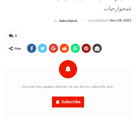
غمخوارحیات
Last updated
Nov 28, 2021
By
Hafeez Baloch
0
Share
Get real time updates directly on you device, subscribe now.
Subscribe