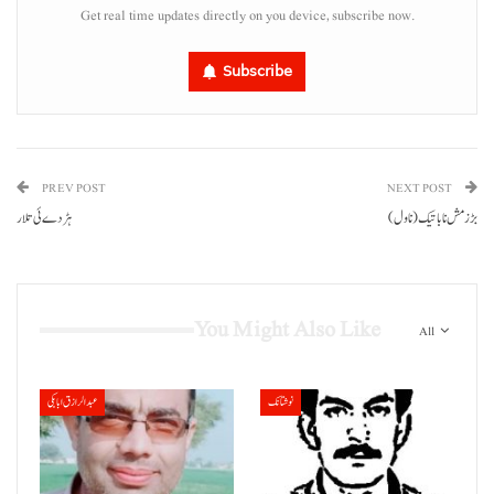
Get real time updates directly on you device, subscribe now.
Subscribe
PREV POST
NEXT POST
بڑز مش نا باتیک (ناول)
ہڑدے ئی تلار
You Might Also Like
All
نوشتانک
عبدالرازق ابابکی