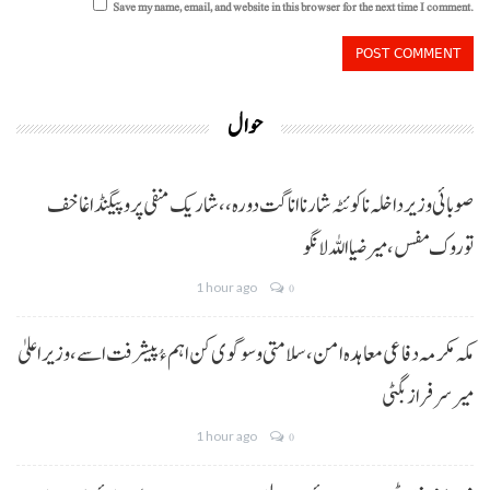
Save my name, email, and website in this browser for the next time I comment.
حوال
صوبائی وزیر داخلہ نا کوئٹہ شار نا اناگت دورہ،، شاریک منفی پروپیگنڈا غا خف
توروک مفس، میر ضیا اللہ لانگو
1 hour ago
0
مکہ مکرمہ دفاعی معاہدہ امن، سلامتی و سوگوی کن اہم ءُ پیشرفت اسے،وزیراعلیٰ
میر سرفراز بگٹی
1 hour ago
0