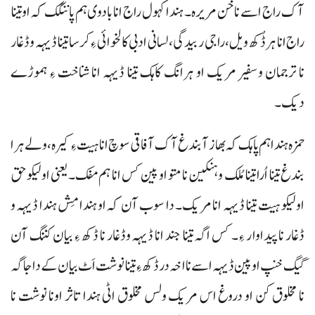
آک راج اسے نا خن مریرہ۔ ہندا کہول راج انا بادوی ہم پاننگک کہ اوتینا
راج انا ہر ڈُکھ ویل، راجی ربیدگی، لسانی ادبی کالخوائی ءِ کرسا تینا ڈیہہ وڈغار
نا ترجمان وسفیر مریک او ہرانگ کاہک تینا ڈیہہ انا شناخت ءِ ہموڑے
دیک۔
حمزہ ہندا ہم پاہک کہ بھاز آ بندغ آک آفاقی سوچ انا ہیت ءِ کیرہ، ولے ہرا
بندغ تینا اُرا تینا مُلک و ہنکین نا متو او پین کس انا ہم مفک۔ یعنی اولیکو حق
اولیکو ہیت تینا ڈیہہ انا مریک۔ دا سوب آن کہ او ہندا مِش ہندا ڈیہہ و
ڈغار نا پیداوار ءِ۔ کس اگہ تینا جند انا ڈیہہ وڈغار نا ڈکھ ءِ بیان کننگ آن
گیگ خنپ او پین ڈیہہ اسے نا اخہ در ڈکھ ءِ تینا نوشت اَٹ بیان کے دا جاگہ
نا مخلوق کن او دروغ اس مریک ولس مخلوق اٹی ہندا تاثر اونا نوشت نا