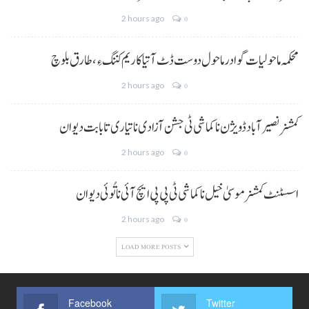
2 hours ago
0
محکمہ ماحولیات گوادر ماحول دوست ڈٹ آتیا کاریم کننگ ءِ، طارق بلوچ
2 hours ago
0
کمشنر نصیر آباد ڈویژن نا کماشی ٹی جشن آزادی نا تیاری تا بابت دیوان
2 hours ago
0
اسسٹنٹ کمشنر موسیٰ خیل نا کماشی ٹی پی پی ایچ آئی نا تُوئی دیوان
2 hours ago
0
LOAD MORE POSTS
Facebook
Twitter