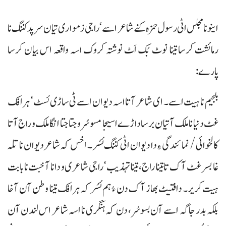
اینونا مجلس اٹی رسول حمزہ کنے شاعر اسے‘ راجی زمواری تیان سرپد کننگ نا
رمائشت کرسا تینا نوٹ بُک اَٹ نوشتہ کروک اسہ واقعہ اس بیان کرسا
پارے:
بلجیم نا ہیت اسے۔ ای شاعر آتا اسہ دیوان اسے ٹی ساڑی ئسٹ‘ ہرافک
غٹ دنیا نا ملک آتیان برسا داڑے اسیجا مسوسُر و جتاجتا انگا ملک و راج آتا
کالخوائی/ نمائندگی ءِ دا دیوان اٹی کننگ ئسُر۔ اخس کہ شاعر دیوان نا تلہ
غا بسر غٹ آک تا تینا راج، تینا تہذیب‘ راجی شاعری و دانا آخبت نا بابت
ہیت کریر۔ دافتیٹ بھاز آک دن ءُ ہم ئسُر کہ ہرافک تینا وطن آن آخا
بلکہ بدر جاگہ اسے آن بسوسُر، دن کہ ہنگری نا اسہ شاعر اس لندن آن