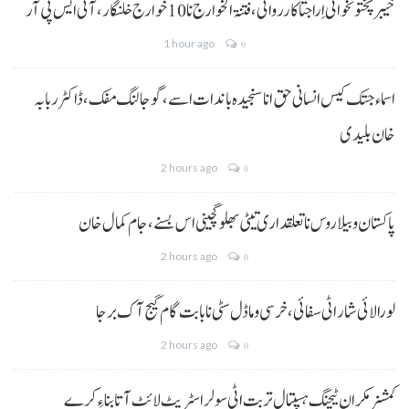
خیبر پختونخوا ٹی اِرا جتا کارروائی، فتنۃ الخوارج نا 10خوارج خلنگار،آئی ایس پی آر
1 hour ago
0
اسماء جتک کیس انسانی حق انا سنجیدہ باندات اسے، گوجالنگ مفک،ڈاکٹر ربابہ
خان بلیدی
2 hours ago
0
پاکستان و بیلاروس نا تعلقداری تیٹی بھلو گچینی اس بسنے، جام کمال خان
2 hours ago
0
لورالائی شار اٹی سفائی، خرسی و ماڈل سٹی نا بابت گام گیج آک برجا
2 hours ago
0
کمشنر مکران ٹیچنگ ہسپتال تربت اٹی سولر اسٹریٹ لائٹ آتا بناءِ کرے