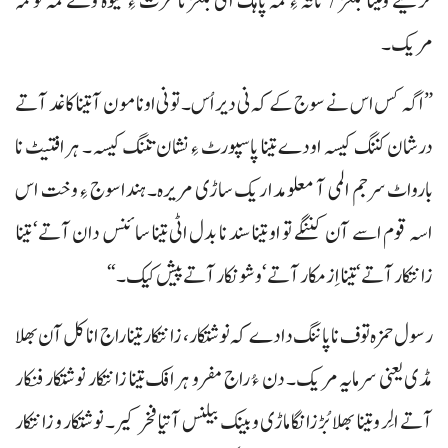
کرینے وتینا بلغڑ/ تاتہ ءِ لمہ پاہک ای بلغڑ نا عزت ءِ کیوہ ولے لمہ تو لُمہ
مریک۔
”اگہ کس اس نے سوج کے کہ نی دیر اُس۔ تو نی اونا مون آ تینا کاغد آتے
درشان کننگ کیسہ اودے تینا پاسپورٹ ءِ نشان تننگ کیسہ۔ ہرافتیٹ نا
بارواٹ سرجم المی آ معلومداریک ساڑی مریرہ۔ ہنداسوج ءِ وخت اس
اسہ قوم اسے آن کننگے تو او تینا سند نا بدل اٹی تینا سائنس دان آتے‘ تینا
زانتکار آتے‘ تینا اِزمکار آتے‘ و شونکار آتے پیش کیک۔“
رسول حمزہ توف نا پاننگ دادے کہ نوشتکار، زانتکار تینا راج انا کل آن بھلا
مڈی یعنی سرمایہ مریک۔ دن ءُ راج مفرو ہرافک تینا زانتکار نوشتکار فنکار
آتے الِر و تینا بھلا بُڑزانگا ماڑی و بینک بیلنس آتیا فخر کیر۔ نوشتکار و زانتکار