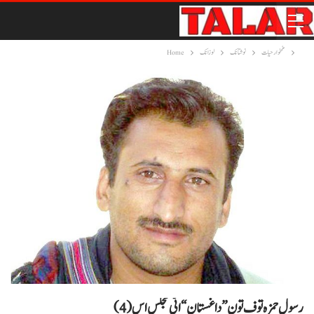
غمخوار حیات
نوشتانک
لوزانک
Home
رسول حمزہ توف تون ”داغستان“ اٹی مجلس اس(4)