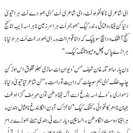
ای شاعری نا کالخواہ اُٹ، ای شاعری اُٹ‘ ای ہمو دے اُٹ ہرا تیویٰ
دنیاکن تینا روشنائی ءِ ندرکیک‘ ہمو جمر اُٹ ہرا سرزمین نا ہرا سہ ڈیہہ انا کنج
کنج آ شلک و دا ہچ سوچپک کہ دانا قوم انت ءِ۔ ای ہمو درخت اُٹ ہرا دنیا نا
ہراڑے پاس پھل ومیوہ تننگ کیک۔“
دُن پارسا او تلہ غان شیف مس‘ دیوان اٹ ساڑی بھلو مخلوق اس اوڑکن
چاپ خلک‘ ای ہم سوچاٹ کہ دا ہیت تو راست ءِ ”نن شاعر تیا تیویٰ دنیا نا
زمواری ءِ‘ ولے اسہ بندغ اسے اگہ تینا وطن تون مہر مف گڑا او غٹ
جہان نا امر کالخوائی ءِ کننگ کیک‘ کنا خڑک آ دُن انگا بندغ نا مثال ہندن ءِ
ہرا تینا دوست انگا وطن ءِ السا پین دیار اسے ٹی ہندی مسنے ہموڑے برام