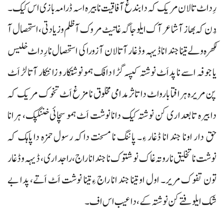
رِداٹ تالان مریک کہ دا بندغ آفاقیت نا بیرہ اسہ ڈرامہ بازی اس کیک۔
دُن کہ بھاز آ شاعر آک ایلو جاگہ غاتیٹ مروک آ ظلم وزیادتی، استحصال آ
لکھرہ ولے تینا جند انا ڈیہہ وڈغار آ تالان آ زوراکی استحصال نا رِداٹ خلیس
یا جوفہ اسے نا پداَٹ نوشتہ کپسہ گڑا دافک ہمو نوشتکار و زانتکار آتا لڑ اَٹ
پن مریرہ ہرافتا بارواٹ دا تاثرمدامی مخلوق نا مزغ اَٹ تخوک مریک کہ
دا بیرہ تابعداری کن نوشتہ کیک دانا نوشت اَٹ ہمو سچائی خننگپک، ہرانا
حق دار اونا جند انا ڈغار ءِ۔ پاننگ نا مسخت داکہ رسول حمزہ دا پاہک کہ
نوشت نا تخلیق نا روتہ غاک نوشتوک نا جند انا راج، راجداری، ڈیہہ وڈغار
تون تفوک مریر۔ اول او تینا جند انا راج ءِ تینا نوشت اَٹ اَتے، پدا بے
شک ایلوفتے کن نوشتہ کے، دا عیب اس اف۔