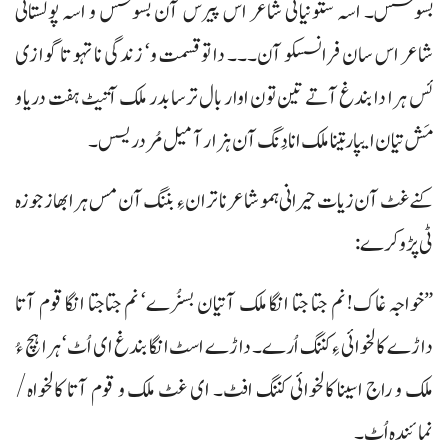
بسوسُس۔ اسہ ستونیائی شاعر اس پیرس آن بسوسس و اسہ پولستانی
شاعر اس سان فرانسسکو آن۔۔۔ دا تو قسمت و‘ زندگی نا تہو تا گوازی
ئس ہرا دا بندغ آتے تین تون اوار بال ترسا بدر ملک آتیٹ ہفت دریا و
مَش تیان ایپار تینا ملک انا دَنگ آن ہزار آ میل مُر دریسس۔
کنے غٹ آن زیات حیرانی ہمو شاعر نا تران ءِ بننگ آن مس ہرا بھاز جوزہ
ٹی پڑو کرے:
”خواجہ غاک! نم جتا جتا انگا ملک آتیان بسنُرے‘ نم جتاجتا انگا قوم آتا
داڑے کالخوائی ءِ کننگ اُرے۔ داڑے اسٹ انگا بندغ ای اُٹ‘ ہرا ہچ ءُ
ملک و راج اسینا کالخوائی کننگ افٹ۔ ای غٹ ملک و قوم آتا کالخواہ/
نمائندہ اُٹ۔