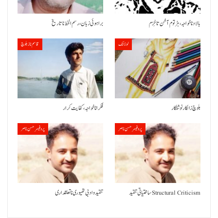
بالاد نا خواجہ، ہڑتوم آ خن تا خِزم
براہوئی زبان ،رسم الخط نا تاریخ
لوزانک
قاسم ناز بلوچ
بلوچ زالکار نوشتکار
فکر انا خواجہ، کفایت کرار
پروفیسر حسن ناصر
پروفیسر حسن ناصر
ساختیاتی تنقید Structural Criticism
تنقید و ادبی تھیوری نا تعلقداری