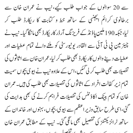
سے 20 سوالوں کے جواب طلب کیے،نیب نے عمران خان سے
برطانوی کرائم ایجنسی کے ساتھ خط و کتابت کا ریکارڈ طلب کر
لیا،جبکہ 190 ملین پاؤنڈ کے فریزنگ آرڈر کا ریکارڈ بھی مانگا گیا۔ نیب نے
چیئرمین پی ٹی آئی سے القادر یونیورسٹی کو ملنے والے تمام عطیات اور
عطیات دینے والوں کا ریکارڈ بھی طلب کر لیا،عمران خان سے اثاثوں کی
تفصیلات بھی طلب کر لی گئیں،اس کے علاوہ نیب نے بیوی بچوں سمیت
تمام زیر کفالت افراد کے اثاثوں کی تفصیلات بھی طلب کی ہیں۔عمران
خان کو تمام بینک اکاؤنٹس کی تفصیلات فراہم کرنے کی بھی ہدایت کی
گئی،اسی طرح سابق وزیراعظم سے بیوی،بچوں،بہنوں اور خاندان کے
ساتھ ٹرانزیکشنز کی تفصیل بھی مانگی گئی۔ نیب کے مطابق عمران خان