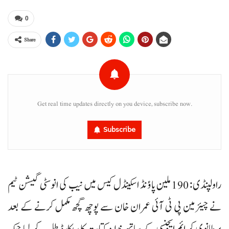
0
Share
Get real time updates directly on you device, subscribe now.
Subscribe
راولپنڈی : 190 ملین پاؤنڈ اسکینڈل کیس میں نیب کی انوسٹی گیشن ٹیم
نے چیئرمین پی ٹی آئی عمران خان سے پوچھ گچھ مکمل کرنے کے بعد
برطانوی کرائم ایجنسی کے ساتھ خط و کتابت کا ریکارڈ طلب کر لیا جبکہ