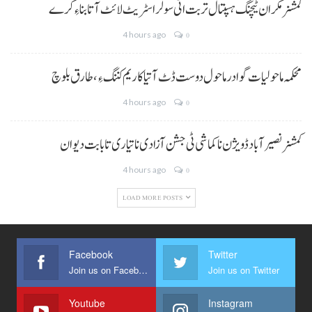
کمشنر مکران ٹیچنگ ہسپتال تربت اٹی سولر اسٹریٹ لائٹ آتا بناءِ کرے
4 hours ago
0
محکمہ ماحولیات گوادر ماحول دوست ڈٹ آتیا کاریم کننگ ءِ، طارق بلوچ
4 hours ago
0
کمشنر نصیر آباد ڈویژن نا کماشی ٹی جشن آزادی نا تیاری تا بابت دیوان
4 hours ago
0
LOAD MORE POSTS
Facebook
Twitter
Join us on Facebook
Join us on Twitter
Youtube
Instagram