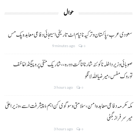
حوال
سعودی عرب، پاکستان و ترکیہ نا نیام اٹ تاریخی اسیجائی دفاعی معاہدہ پک مس
9 minutes ago
0
صوبائی وزیر داخلہ نا کوئٹہ شار نا اناگت دورہ،، شاریک منفی پروپیگنڈا غا خف
توروک مفس، میر ضیا اللہ لانگو
3 hours ago
0
مکہ مکرمہ دفاعی معاہدہ امن، سلامتی و سوگوی کن اہم ءُ پیشرفت اسے،وزیراعلیٰ
میر سرفراز بگٹی
3 hours ago
0