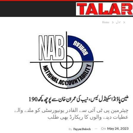
حوال
Home
190 ملین پاؤنڈ اسکینڈل کیس،نیب کی عمران خان سے پو چھ گچھ
چیئرمین پی ٹی آئی سے القادر یونیورسٹی کو ملنے والے
عطیات دینے والوں کا ریکارڈ بھی طلب
On
May 24, 2023
By
Fayyaz Baloch