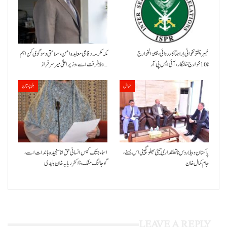
خیبر پختونخوا ٹی اِرا جتا کارروائی، فتنۃ الخوارج
مکہ مکرمہ دفاعی معاہدہ امن، سلامتی و سوگوی کن اہم
نا 10خوارج خلنگار،آئی ایس پی آر
ءُ پیشرفت اسے،وزیراعلیٰ میر سرفراز…
حوال
بلوچستان
پاکستان و بیلاروس نا تعلقداری تیٹی بھلو گچینی اس بسنے،
اسماء جتک کیس انسانی حق انا سنجیدہ باندات اسے،
جام کمال خان
گوجالنگ مفک،ڈاکٹر ربابہ خان بلیدی
LEAVE A REPLY