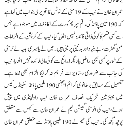
عمران خان نے نیب کے 19 مئی کے نوٹس کا تحریری جواب میں کہا ہے
کہ 190 ملین پاؤنڈ کی رقم سپریم کورٹ کے اکاؤنٹ میں موجود ہے جس
سے کسی قسم کا کوئی ذاتی فائدہ نہیں اٹھایا گیا،نیب کے کرپشن کے الزامات
من گھڑت، بے بنیاد اور بدنیتی پر مبنی ہیں۔میں نے یا میری اہلیہ نے ٹرسٹی
کے طور پر کسی بھی اراضی یا دیگر ذرائع سے کوئی مالی فائدہ نہیں اٹھایا،نیب
کی جانب سے ضروری دستاویزات فراہم نہ کرنیکا الزام بھی غلط ہے۔
تفصیل کے مطابق برطانوی کرائم ایجنسی 190 ملین پاؤنڈ اسکینڈل کیس
میں چیئرمین تحریک انصاف عمران خان نیب راولپنڈی میں پیش
ہوئے،نیب کی انوسٹی گیشن ٹیم نے عمران خان سے کیس سے متعلق
پوچھ گچھ کی۔ نیب کی ٹیم نے 190 ملین پاؤنڈ سے متعلق عمران خان