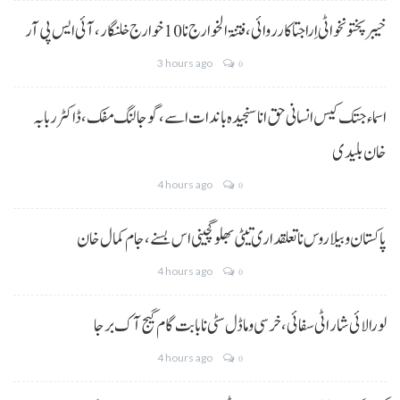
خیبر پختونخوا ٹی اِرا جتا کارروائی، فتنۃ الخوارج نا 10خوارج خلنگار،آئی ایس پی آر
3 hours ago
0
اسماء جتک کیس انسانی حق انا سنجیدہ باندات اسے، گوجالنگ مفک،ڈاکٹر ربابہ
خان بلیدی
4 hours ago
0
پاکستان و بیلاروس نا تعلقداری تیٹی بھلو گچینی اس بسنے، جام کمال خان
4 hours ago
0
لورالائی شار اٹی سفائی، خرسی و ماڈل سٹی نا بابت گام گیج آک برجا
4 hours ago
0