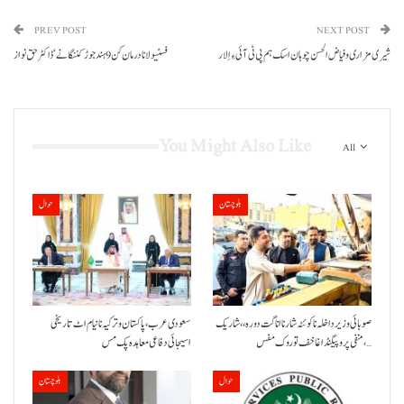
PREV POST
NEXT POST
شیری مزاری و فیاض الحسن چوہان اسک ہم پی ٹی آئی ءِ اِلار
فسٹیولانا درمان کن 9 ہند جوڑ کننگانے‘ڈاکٹرحق نواز
You Might Also Like
All
بلوچستان
حوال
صوبائی وزیر داخلہ نا کوئٹہ شار نا اناگت دورہ،، شاریک
سعودی عرب، پاکستان و ترکیہ نا نیام اٹ تاریخی
منفی پروپیگنڈا غا خف توروک مفس،…
اسیجائی دفاعی معاہدہ پک مس
حوال
بلوچستان