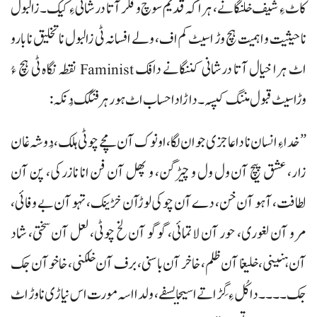
کاٹ ءِ شیف خلنگانے، ہرا کہ قدیم سوچ و فکر آتا درشانی ءِ کیک۔ زالبول
نا حیثیت و اہمیت ہچ وڑ اسیٹ کم اف، ولے افسانہ ٹی زالبول نا تخلیق نا بارو
اٹ ہرا خیال آتا درشانی کننگانے دافک Faminist نقطہ نگاہ ٹی ہچ ءُ
وڑاسیٹ قبول مننگ کپسہ۔ داڑا دا حساب اٹ ہور ہرفنگک دُنکہ:
”خدا ءِ انسان نا دا عاجزی جوان لگا، او نوک آن مچے چوٹی ہلک، دُوشہ غان
زار، عشق پیچ آن ول ول و چیڑگن، و پھل آن فن انا نازرکی، پن آن
لطافت، آہو آن خن، دے آن چوکی لوڑآن خڑینک، تہو آن بے وفائی،
مرو آن لغوری، حور آن لاتمائی، گوگو آن لخ چوٹی، لعل آن سختی، شاد
آن ہنینی، خلیغا آن ظلم، خاخر آن باسنی، برف آن خلکنی، خاخو آن جک
جک۔۔۔۔ دا کُل ءِ گِڑا تے اسیجا بسفے، ولدا اسہ مورت اس نیاڑی نا وڑ اٹ