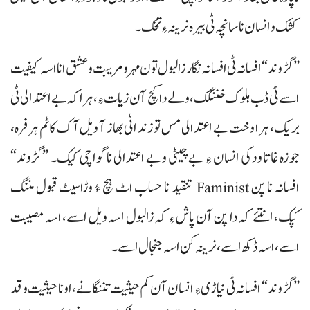
کشک و انسان نا سانچہ ٹی بیرہ نرینہ ءِ تخک۔
”گڑوند“ افسانہ ٹی افسانہ نگار زالبول تون مہر و مریبت و عشق انا اسہ کیفیت
اسے ٹی ڈب ہلوک خننگک، ولے دا کچ آن زیات ءِ، ہرا کہ بے اعتدالی ٹی
بریک، ہرا وخت بے اعتدالی مس تو زند اٹی بھاز آ ویل آک کاٹم ہرفرہ،
جوزہ غاتا ودکی انسان ءِ بے چیٹی وبے اعتدالی نا گواچی کیک۔ ”گڑوند“
افسانہ نا پن Faminist تنقید نا حساب اٹ ہچ ءُ وڑاسیٹ قبول مننگ
کپک، انتئے کہ دا پن آن پاش ءِ کہ زالبول اسہ ویل اسے، اسہ مصیبت
اسے، اسہ ڈکھ اسے، نرینہ کن اسہ جنجال اسے۔
”گڑوند“ افسانہ ٹی نیاڑی ءِ انسان آن کم حیثیت تننگانے، اونا حیثیت و قد