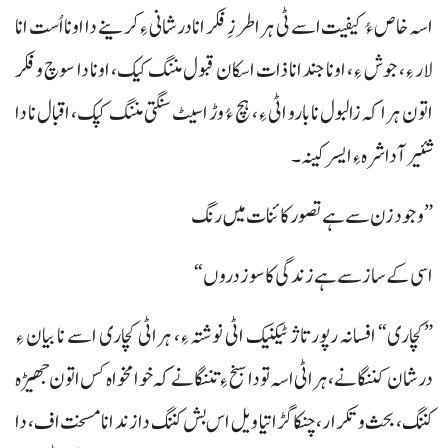
اسہ خاص ءُ کیفیت اسے ٹی ہرا طرزِ فکر انا درشانی ءِ کرینے دا اونا اُست انا
لار ءِ، جوش ءِ، اونا جند انا ذات اسکان قبول مننگ کیک، اونا دا سوچ و فکر
اتون ہرا کہ زالبول نا بارو اٹی ءِ، ہچ ءُ وڑ اسیٹ سنگتی مننگ کپک، اقبال نا دا
شئیر آ دا شرہ ءِ ایسر کینہ۔
”وجود زن سے ہے تصور کائنات میں رنگ
اسی کے ساز سے ہے زندگی کا سوز دروں“
”کچاری“ افسانہ رپورتاژ ٹیکنیک اٹی نوشتہ ءِ، ہراٹی کچاری اسے نا بیان ءِ
درشان کننگانے، ہراٹی اسہ تو دا سبخ ءِ تننگانے کہ خوامخواہ کس اتون جھیڑہ
کننگ، بحث و تکرار، چنکا گڑاتیا ویل اس بش کننگ دا زند انا مسخت اف، دا