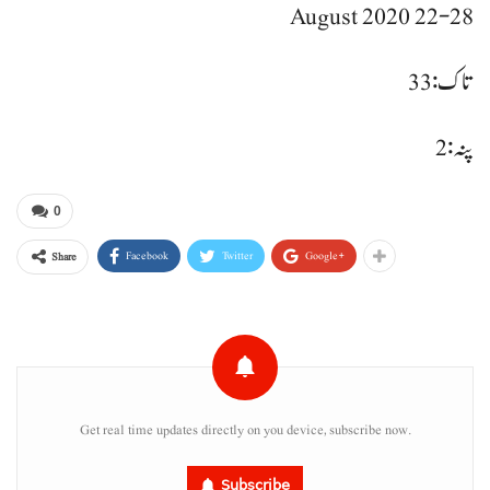
22-28 August 2020
تاک: 33
پنہ : 2
0
Facebook
Twitter
Google+
Share
Get real time updates directly on you device, subscribe now.
Subscribe