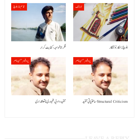
لوزانک
قاسم ناز بلوچ
بلوچ زالکار نوشتکار
فکر انا خواجہ، کفایت کرار
پروفیسر حسن ناصر
پروفیسر حسن ناصر
ساختیاتی تنقید Structural Criticism
تنقید و ادبی تھیوری نا تعلقداری