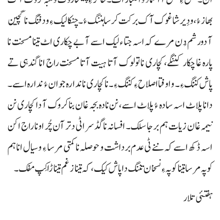
بھاز ءُ، و دِیر شاغوک آک برکت کرسا ہننگ ءُ۔ چنکا لیک ءِ ودفنگ نا گچین
آ دورشم دُن مرے کہ اسہ جتا ء لیک اسے آ بے چکاری اٹ تینا مسخت نا
پارہ غا چکار کننگے، کچاری نا تولوک آتا ہیت آتا مسخت راج انا گندہی تے
پاش کننگ ءِ۔ و اوفتا اصلاح ءِ کننگ ءِ۔ نا کچاری نا ندارہ جوان ءُ ندارہ اسے۔
دانا پلاٹ اسہ سادہ ءُ پلاٹ اسے، نن نادہ بجہ غان بنا کروک آ دا کچاری نن
نیمہ غان زیات ہم برجا سلک۔ افسانہ نا گڈسر اٹی دتر آن چُر اونا راج اکن
اسہ ڈکھ اسے کہ ننے ٹی عدم برداشت و حوصلہ نا کمتی مرسا ءِ و سیال انا ہم
کوپہ مرسا تینا کوپہ ءِ نسخان تننگ دا پاش کیک،کہ تینا زغم تیناڑا کِپ مفک۔
ہفتئی تلار