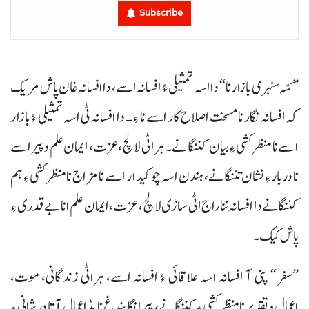
Subscribe
”کسّہ سنہری بازار نا“ دا اسہ تمثیلی ءُ افسانہ اسے، دا افسانہ غان پاش مریک
کہ افسانہ نگار نا مسخت اصلاح کار اسے نا ءِ۔ دا افسانہ ٹی اسہ تمثیلی ءُ بازار
اسے نا منظر کشی ءِ بیان کننگانے۔ ہراٹی لالچ، عزت، ایمان علم و پیر اسے
نا دربار ءِ نشان تننگانے، ہندن اسہ چوکیدار اسے نا مزاج نا منظر کشی ءِ ہم
کننگانے دا افسانہ ننا راج اٹی ساڑی لالچ، عزت، ایمان علم انا بے قدری ءِ
پاش کیک۔
”سفر“ پنی آ افسانہ اسہ علاقائی ءُ افسانہ اسے، ہراٹی زندگانی، موت،
اعمال و تقدیر نا منظر کشی ءِ کننگانے، پیرانگا بندغ نا پڈ اعمال آتا درشانی ءِ