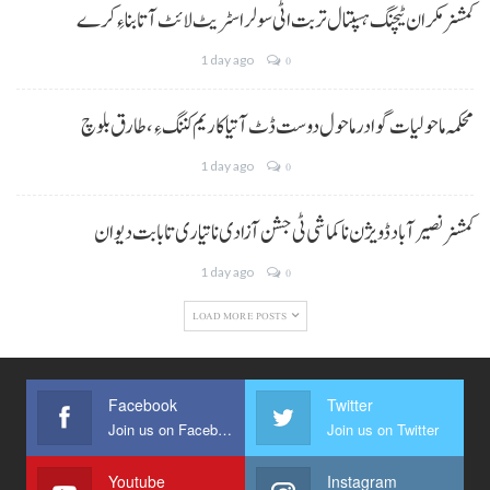
کمشنر مکران ٹیچنگ ہسپتال تربت اٹی سولر اسٹریٹ لائٹ آتا بناءِ کرے
1 day ago
0
محکمہ ماحولیات گوادر ماحول دوست ڈٹ آتیا کاریم کننگ ءِ، طارق بلوچ
1 day ago
0
کمشنر نصیر آباد ڈویژن نا کماشی ٹی جشن آزادی نا تیاری تا بابت دیوان
1 day ago
0
LOAD MORE POSTS
Facebook
Twitter
Join us on Facebook
Join us on Twitter
Youtube
Instagram