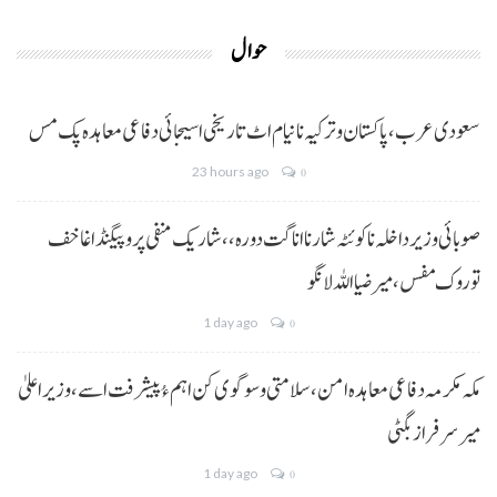
حوال
سعودی عرب، پاکستان و ترکیہ نا نیام اٹ تاریخی اسیجائی دفاعی معاہدہ پک مس
23 hours ago
0
صوبائی وزیر داخلہ نا کوئٹہ شار نا اناگت دورہ،، شاریک منفی پروپیگنڈا غا خف
توروک مفس، میر ضیا اللہ لانگو
1 day ago
0
مکہ مکرمہ دفاعی معاہدہ امن، سلامتی و سوگوی کن اہم ءُ پیشرفت اسے،وزیراعلیٰ
میر سرفراز بگٹی
1 day ago
0