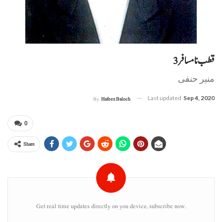
قطب نا مسافر 3
منیر حنفی
Last updated
Sep 4, 2020
By
Hafeez Baloch
0
Share
Get real time updates directly on you device, subscribe now.