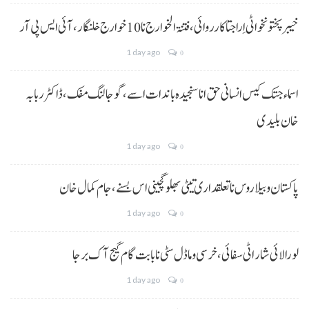
خیبر پختونخوا ٹی اِرا جتا کارروائی، فتنۃ الخوارج نا 10خوارج خلنگار،آئی ایس پی آر
1 day ago
0
اسماء جتک کیس انسانی حق انا سنجیدہ باندات اسے، گوجالنگ مفک،ڈاکٹر ربابہ
خان بلیدی
1 day ago
0
پاکستان و بیلاروس نا تعلقداری تیٹی بھلو گچینی اس بسنے، جام کمال خان
1 day ago
0
لورالائی شار اٹی سفائی، خرسی و ماڈل سٹی نا بابت گام گیج آک برجا
1 day ago
0