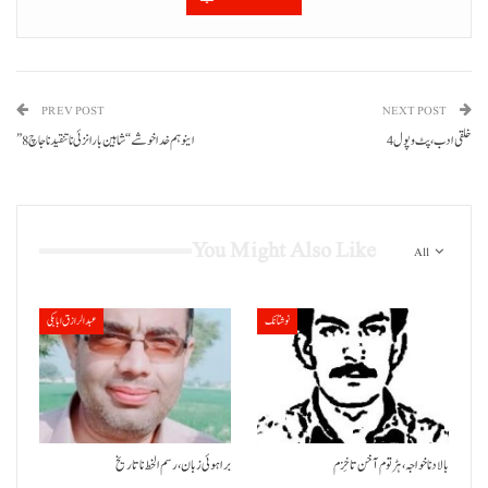
PREV POST
NEXT POST
خلقی ادب، پٹ وپول 4
”اینو ہم خدا خوشے“ شاہین بارانزئی نا تنقید نا جاچ 8
You Might Also Like
All
نوشتانک
عبدالرازق ابابکی
بالاد نا خواجہ، ہڑتوم آ خن تا خِزم
براہوئی زبان ،رسم الخط نا تاریخ