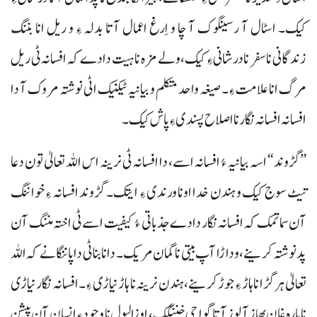
کیک۔ اسٹال آ رسینگوک آ چا و اِرغ اعمال آتا بدلہ ءِ و ریل انا بننگ
زندگانی نا سفر نادرشانی ءِ کیک، ولے مزہ نا ہیت دادے کہ افسانہ ٹی ریل
مرگ انا علامت ءِ۔ صیغہ واحد متکلم و بیانیہ ٹیکنیک اٹی نوشتہ مروک آ دا
افسانہ افسانہ نگار نا اصلاح پسندی ءِ پاش کیک۔
”گڑوند“ اسہ بیانیہ ءُ افسانہ اسے، دا افسانہ ٹی نرینہ اس اللہ تعالیٰ تون دعا
تیٹ سوج کیک و ہندن خدا اونا ورندی ءِ ایتک۔ گڑوند افسانہ ءِ خواننگ
آن سما تمک کہ افسانہ نگار دادے جذباتی ءُ کیفیت اسے ٹی اختہ مننگ آن
پد نوشتہ کرینے، و داڑا آپ بیتی نا گمان مریک۔ دانا بنا ٹی دا پاننگانے کہ اللہ
تعالیٰ ہرگڑا نا ہاڑ ءِ جوڑ کرینے، ہندن نرینہ نا ہاڑ نیاڑی ءِ۔ افسانہ نگار نیاڑی
نا پارہ غان بھاز آ لوز آتا گواچی خننگک، او زالبول نا وجود ءِ انسان آن پیشن