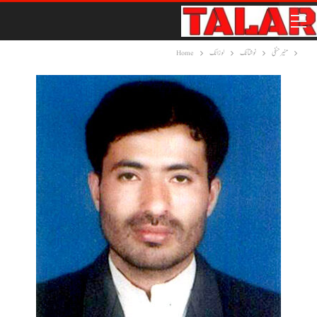
منیر حنفی
نوشتانک
لوزانک
Home