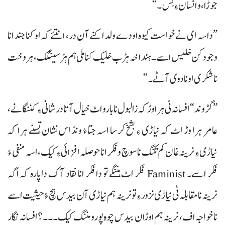
جوڑا، و انسان ءِ تِس۔“
”داسہ ای نے خواست کیوہ اودے ولدا کنے آن در، انتئے کہ او کنا جند انا
وجود کن خلیس اسے۔ ہنداخہ ہڑب خلیک کنا ملی ہم ہڑسینگک، ہر وخت
نا شکری اونا دوی آٹے۔“
”گڑوند“ افسانہ ٹی ہرا وڑ کہ زالبول نا بارو اٹ خیال آتا درشانی ءِ کننگانے،
عامر ہرا وڑ اٹ کہ نیاڑی ءِ بشخ کرسا اسہ جتاءُ ونڈ اس نشان تِسنے ہرا کہ
نیاڑی ءِ نرینہ غان کم تکنگ نا سوچ و فکر انا حوصلہ افزائی ءِ کیک، اسہ منفی ءُ
فکر اسے۔ Faminist فکر اٹ ہننگے تو دا فکر انا نقاد آک دا پارہ کہ اگہ
نرینہ نا مقابلہ ٹی نیاڑی نزور ءِ تو نرینہ ہم نیاڑی آن بیدس ہچ ءُ حیثیت اسے
نا خواجہ اف، نرینہ ہم اوڑان بیدس چوہ پورو مننگ کیک۔۔۔؟ افسانہ نگار