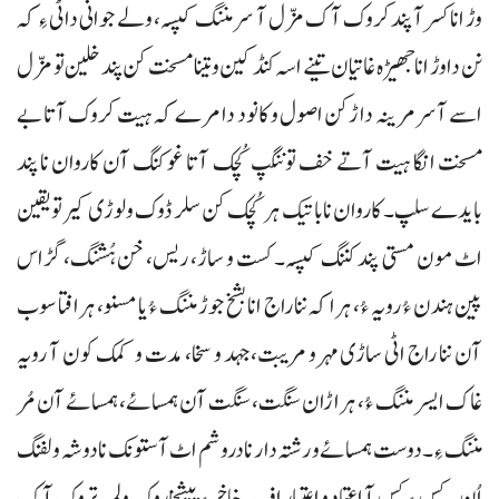
وڑ انا کسر آ پند کروک آک مزّل آ سر مننگ کپسہ، ولے جوانی داٹی ءِ کہ
نن دا وڑ انا جھیڑہ غاتیان تینے اسہ کنڈ کین و تینا مسخت کن پند خلین تو مزّل
اسے آسر مرینہ داڑکن اصول و کانود دا مرے کہ ہیت کروک آتا بے
مسخت انگا ہیت آتے خف توننگپ کُچک آتا غوکنگ آن کاروان نا پند
بایدے سلپ۔ کاروان نا باتیک ہر کُچک کن سلر ڈوک و لوڑی کیر تو یقین
اٹ مون مستی پند کننگ کپسہ۔ کست و ساڑ، ریس، خن ہُشنگ، گڑاس
پین ہندن ءُ رویہ ءُ، ہرا کہ ننا راج انا بشخ جوڑ مننگ ءُ یا مسنو، ہرافتا سوب
آن ننا راج اٹی ساڑی مہر و مریبت، جہد و سخا، مدت و کمک کون آ رویہ
غاک ایسر مننگ ءُ، ہراڑان سنگت، سنگت آن ہمسائے، ہمسائے آن مُر
مننگ ءِ۔ دوست ہمسائے و رشتہ دار نا دروشم اٹ آستونک نا دوشہ ولفنگ
اُن۔ کس ءِ کس آ اعتماد و اعتبار اف۔ خاخر ءِ پیشخاروک و لمبہ تروک آک