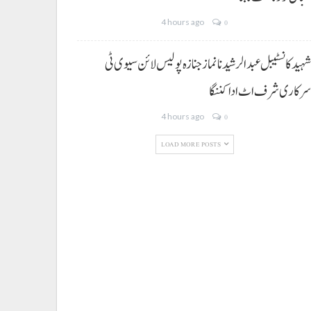
4 hours ago
0
ہید کانسٹیبل عبدالرشید نا نماز جنازہ پولیس لائن سیوی ٹی
رکاری شرف اٹ ادا کننگا
4 hours ago
0
LOAD MORE POSTS