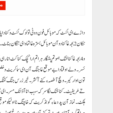
be
داڑے ای ئسُٹ کہ موبائل فون دوٹی تولوک ئسُٹ و کنا داپار
ننکان 2بجہ غا کنا دو آن موبائل بسترہ غا تما و ای تنگان ہناٹ۔
و 4 بجہ غا کنا خنک ہموتم پٹنگار ہراتم ارا کُچک کنا کٹ انا
ئسر۔ ولے اوفتا دا بے موقع غا جنگ آن ای سما کریٹ و خ
تون اوار کیر۔ و مچ آ غصہ ءِ کنے آ کشر۔ خیر زرس جنگ کننگ 
تے مُریفیٹ۔ کنا خنک لگاسر کہ سہب انا آذانک مسر۔ ای بش 
ہلکٹ۔ نماز آن پد دعا ءِ گونڈ کریٹ کہ خاچنگ نا اولیکو مو