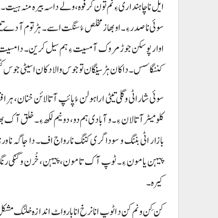
ایل ناچاہنداری ءِ نم تون کرفوہ، ولے داسہ بیرہ منہ ہیت۔ 
سوئی نا صدرءِ۔ او بھاز مخلص ءُ سنگت اسے۔ ہڑتوم آ دے تیٹی ننے
اوار پوسکن جوڑ مروک آ مسیت ءِ ہم سیل کرین۔ دا مسیت 
کننگاسس۔ داکان ہڑسینگان تو جوس والا دکان اسیٹی جوس ک
سوئی شار اٹی و گلی تیٹی ارا ہولن ءُ پائپ آتا لائن خنان، ہراف
کلومیٹر آتالان ءِ۔ و آبادی ہم دو، دونیم لکھ ءِ۔ خلق آک بھاز
بازار اٹی بننگ و سودا گری کننگ نا رواج اف۔ دا جاگہ نا ورن
پیہن یا مون ءِ۔ ٹوپ آک تا مون، پیہن، خُرن و گنکی رنگ ان
کیرہ۔
کن کِن و نم کن د اٹوپ انا نرخ انا بارواٹ اندازہ خلنگ مش