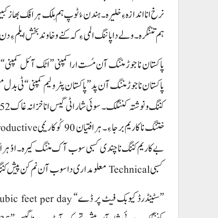
نرخ انا اندازہ ءِ خلیرہ۔ ہندن ءُ ٹوپ ہم مِلک ہرافک بھاز
ہم تننگرہ۔ ولے دا پاننگ المی ءِ کہ کنے و خاوند بخش ایلم ءِ دن
پاکستان نا جوڑ مننگ آن مُست ارا کمپنی ”اٹک آئل کمپنی“ و
پاکستان نا جوڑ مننگ آن پد ”پاکستان پٹرولیم کمپنی“ ٹی بدل
بے کاریم کننگ نا چندی کسبی سوب آک مننگ کیرہ۔ اؤ ہرا کار
کسبی Technical معلومداری دا سوب آن نم کن پیش کننگ اٹی اُٹ کہ نم پہہ مبو کہ سوئی شار آن اخس گیس پیش تمک۔