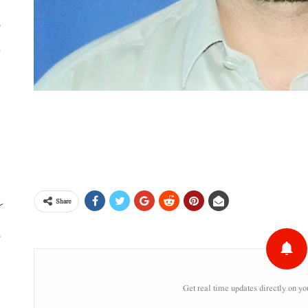
خ
ا
ا
Share
م
ت
ع
Get real time updates directly on yo