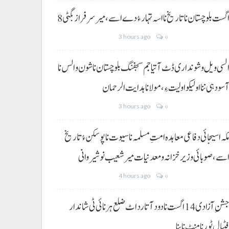
 اگست بلوچستان نا تاریخ نا اسہ تہار ءُ دے اسے، میرسرفراز بگٹی
3 hours ago
0
لسی ویل و شونداری ڈٹ آتیا جم سجفنگ بلوچستان نا شون و الس نا
سودہی ننا اولیکو اولیت ءِ،مولانا ہدایت الرحمان
3 hours ago
0
کہ اسیجائی دفاعی معاہدہ امتِ مسلمہ نا سیوت نا پوسکن ءُ تاریخ
سے، صوبائی وزیر خزانہ و معدنیات میر شعیب نوشیروانی
4 hours ago
0
جشنِ آزادی 14 اگست نا دود آتا رد اٹ ضلع ہرنائی ٹی شاندار
ٹبال ٹورنامنٹ نا بنا