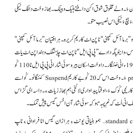
 کبین ءُ۔ ولے مخلوق شوق اکن دافتے ہلیک و بینک۔ بھاز وخت دافک ٹیکی
 ءُ ہچ ءُ ٹیکی اس نصیب متو۔
 ”برما آئل کمپنی“ نا پن اٹ کاریم کریرہ۔ ہرافتیان ”برما آئل کمپنی“
 مس، و اینو پگہ دادے ”پی پی ایل“ نا پن اٹ چاہنگک و ہندا پن اٹ یات
کننگ و نوشتہ کننگک۔ سوئی شار اٹی گیس انا خزانہ غاک 1952ء اٹی خننگار۔ دا وخت اسکان بیرہ سوئی شار اٹی پی پی ایل نا 110 کُو
ختنگ نا کاریم برجا ءِ۔ ہرافتیان 90 کُو کاریمیproductive ءُ۔ وخت اس کہ 20 کُو بے کاریم Suspend کننگانو۔ کُو اسے
یمی کُوک ءُ، اوفتا پیداواری لائخی ہم بھاز زیات ءِ۔ داسہ ای گڑاس
”سٹینڈرڈ کیوبک فیٹ پر ڈے“ standard cubic feet per day… ہمو بنیاتی یونٹ ءِ ہراڑان گیس انا فراوانی ءِ ناپ