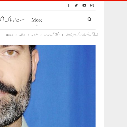
More
مست انا تاک آ
قدرتی گیس اکن پنی ڈیرہ بگٹی نا سفر (03)۔
انجینئر جمیل احمد کرد
سفر نامہ
لوزانک
Home