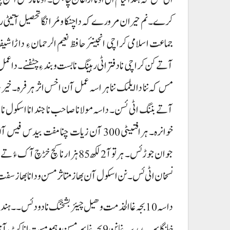
کرے۔ نم حیران مرورے کہ دا چنکا و مُر انگا تحصیل آتیٹی 
جماعت اسلامی کراچی انجینئر حافظ نعیم الرحمان ءِ داڑا
آتے کن کراچی نا دفتر اٹی رہینگ نا بست و بند ءِ چٹفنے۔ دا
مس کہ ننا دا ایلمک ننا ہر اسہ عمل آن اخس اثر ہرفرہ۔
جوان جوڑ ئس۔ ہر تو آ 2 لکھ 85 ہزار
نسخان اٹی ئس۔ نن اسکول آن بھاز متاثر مسن و دانا بھاز سفت 
داسہ 10 بجہ غا الخدمت وھیل چیئر بشخنگ نادود ئس۔۔
خلنگاسر۔ مدرسہ غا نن 9 بجہ غا سر مسن و ہ