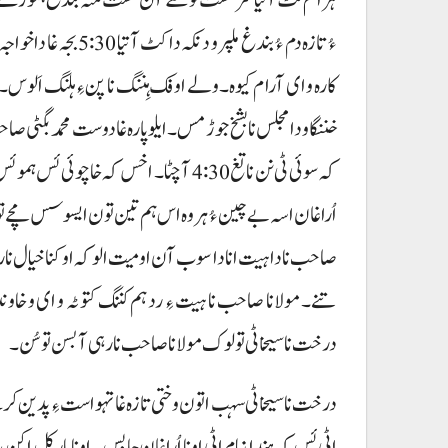
ءُ تازہ دم ءُ بندغ م
کارہ و ای آرام کیوہ۔ ولے اوفک ہِننگ نا پن ءِ ہلنگ اَلوس۔ دا
خننگا و دا مجلس نا بشخ جوڑ مس۔ ایلو پارہ غا دوست محمد ب
کہ سوئی ٹی نن نا تغ 4:30 آ چٹا۔ اخس کہ 
اُرا غان اسہ بے چین ءُ ہروہ اس ہم تین تون ایسوسس مچے تو
تنے۔ مولانا صاحب نا ہیت ءِ رد ہم کننگ کتوٹہ و ای و خاون
درخت نا سیخا ٹی تولوک مولانا صاحب نا رہی آ بسن توسُن۔
درخت نا سیخا ٹی سہب اتون وختی تازہ غا تہو است ءِ پدین ک
اٹی ئس کہ ہندا نیام اٹی اونا اُراغان چا بس۔ اونا مار کل اکن پ