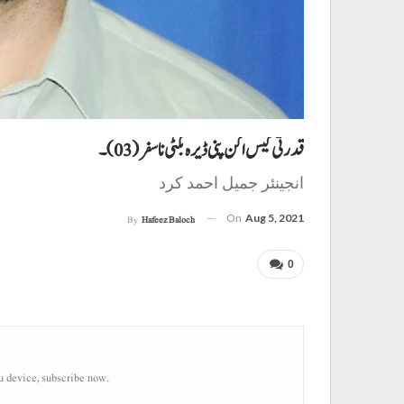
قدرتی گیس اکن پنی ڈیرہ بگٹی نا سفر (03)۔
انجینئر جمیل احمد کرد
On
Aug 5, 2021
By
Hafeez Baloch
0
u device, subscribe now.