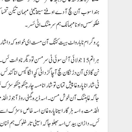
ہندا سوب آن مچ آ دے اوفتے سیخا تیٹی مہمان تیکن تخس
خلکوسس و اونا مہمانک ہم سر مننگ اٹی ئسر۔
پروگرام نا بارواٹ ہیت کننگ آن مست ای خواوہ کہ دا شار سوئی
ہراتم 15 جولائی آ نن سوئی ٹی سر مسن تو دیگر نا وخت
نن گاڈی آن دڑنگان مچ آ چاگڑد اٹی کچہ انگا گیس انا گند ئ
الخدمت ءِ اسہ ہزگار اسینا پارہ غان اسہ خاص ءُ سڑک اسے 
ئس۔ داڑان بیدس اسہ بھلو جاگہ اسیٹی تار خلوک ہم خنان۔ ارفین ت