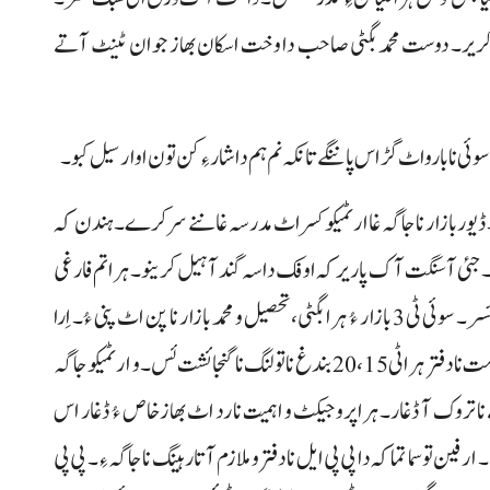
ا کریر۔ دوست محمد بگٹی صاحب دا وخت اسکان بھاز جوان ٹینٹ آتے
 نا بارواٹ گڑاس پاننگے تانکہ نم ہم دا شار ءِ کن تون اوار سیل کبو۔
 ئس۔ ڈیور بازار نا جاگہ غا ارٹمیکو کسر اٹ مدرسہ غا ننے سر کرے۔ ہندن کہ
س۔ جئی آ سنگت آک پاریر کہ اوفک داسہ گند آ ہیل کرینو۔ ہراتم فارغی
ٹی شار انا پارہ غا پیش تمان تو شار انا مسہ چار چنکو چنکو سڑک ئسر۔ سوئی ٹی 3 بازار ءُ ہرا بگٹی، تحصیل و محمد بازار نا پن اٹ پنی ءُ۔ اِرا
جاگہ غا ہِننگ آن خوش مسن۔ اسہ ڈیرہ بگٹی روڈ آ جوڑ الخدمت نا دفتر ہرا ٹی15، 20 بندغ نا تولنگ نا گنجائشت ئس۔ و ارٹمیکو جاگہ
نا تروک آ ڈغار۔ ہراپروجیکٹ و اہمیت نا رد اٹ بھاز خاص ءُ ڈغار اس
و سما تما کہ دا پی پی ایل نا دفتر و ملازم آتا رہینگ نا جاگہ ءِ۔ پی پی