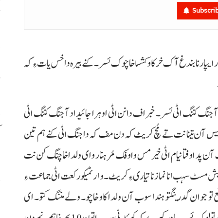
Subscri
8
 ایپار نا بندغ آک خرکاو کشسا خاچوک ئسر۔ کنے بیرہ داخس یات ءِ کہ
ا
آ
 رہی آ جنگ کننگ اٹی ئسر۔ خبر اف دانن اٹی او ہرا جائیداد آ جنگ کننگ اٹی
م
لیس آن تینا نت تے مُچ کریٹ کہ دن مف کہ دا جنگ اٹی کنے ہم تین
ا
آن پد اوفتا نیام اٹی خیر مس و اوفک مُر ہنار و ای ولدا خاچنگ کن نت
مسٹ سہب انا نماز نا تیاری ءِ کریٹ۔ و ارٹمیکو رکعت اٹی جماعت ءِ
قع تو جوان گدرینگتو ہندا سوب آن ولدا کاو خاچو۔ ولے مننگ کتو۔ ای
ف
ہراتم کَٹ آتیا سر مسٹ تو کنے آن مست منہ بندغ ہموڑے تولوک ئسر۔ باور کیرے کہ کوئٹہ ٹی سہب اتون 10 بجہ غا ہم نمے دن