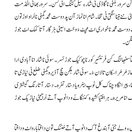
نن سرور بگٹی نا گاڈی ٹی شارءِ سیل کننگ اٹی ئسن۔ سرور بھائی الخدمت
 تیناسنگتی ٹی تخا۔ شام انا نماز آن پد دوست محمد بگٹی نا اُرا و اوڑتون
دوست محمد نا خواری اٹ مچٹ ءُ وخت اسیٹی ہزگار آتا کمک اٹ جوڑ
نگن۔
تا سنبھالنگ کن فرنٹئیر کور نا چوکیک جوڑ ئسر۔ سوئی نا شار انا آبادی ارا
 مُر مُر اسکان تالان ءُ۔ سوئی شار بلکن مچ آ ڈیرہ بگٹی ضلع ٹی نیاڑی تا
ا، پیر انگا و چناک کل ٹوپ بینرہ یا دستار تفرہ۔ دستار آتا رنگ گیشتری
ا مریرہ۔ ہرافتیا کشیدہ کننگانے و دا ٹوپ آتے اُراتیٹی نیاڑیک جوڑ
کل ءِ ولے جئی آ بندغ آک دا ٹوپ آتے خننگ تون دا فتا بارواٹ و دافتا