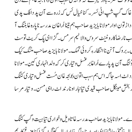
لپرو دنکہ دا کٹ آتیا 5:30 بجہ غا دا خواجہ غاک گپ شپ اٹی ئسر۔ کنا خیال ئس کہ زرہ سے آن پد دا فک پدی
ڑتون اوار مولانا بایزید صاحب ہم تینا اُرا غان مدرسہ نا پارہ غا بننگ آ
ش
گٹی صاحب نا رضاکار و ٹینٹ سروس والا ٹیم سر مس۔ گڑاای پک کریٹ توسٹ
س
خاچوئی ئس ہمو ئس۔ بروک آ نن نا انتظار ءِ کروئی تمک۔ مولانا بایزید صاحب مننگ کیک
لنگ آن پد پارے اُرا غابر غسل و تیاری کر کہ ولدا نہاری کین۔ مولانا
صاحب نا دا ہیت انا دا سوب آن اومیت الو کہ او کنا خیال نا رد اٹ اسہ جاگہ اس ہم سہب اتون 6 بجہ غان مُست غسل و تیاری کننگ
د بخش مینگل صاحب قیدی تیانبار اونا رند اٹ راہی مسن۔ و تیار مرسا
رے۔ مولانا بایزید صاحب مدرسہ غاتا ویل و خواری تیا ہیت و گپ کننگ
یالہ غاتیٹی چا شاغا ای اسٹ نا جاگہ غا ارا پیالہ کننگٹ گڑا کنا مزغ کاریم