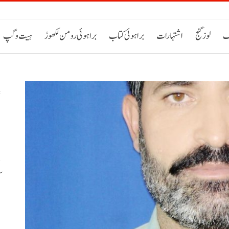
ک
لوز گنج
اشتہارات
براہوئی کتاب
براہوئی رومن لکھوڑ
ہیت و گپ
ا
م
ا