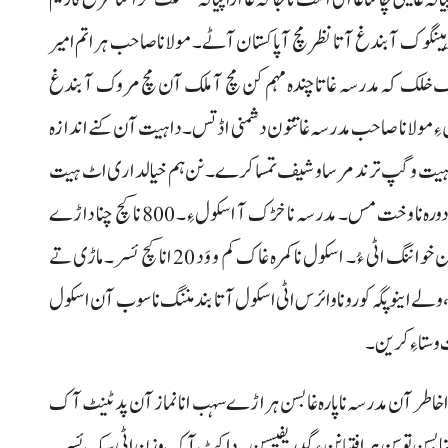
رہینگوک آ بندغ آتا نظر مچ آ پاکستان آٹے۔ مولانا صاحب ہراتم امیر
 شیف خلک کہ مدرسہ غاتا چندہ مہم کن مچ آ ملک آن مچ مروک آ بندغ
عمل ءِ مولانا صاحب مدرسہ غاتتون دشمنی اڈ تس۔ دا ہیت آن کنے اندازہ
 خیرہیت و گپ ترند مرسا و شیف تمسا کرے۔ نن ہم خیالداری اٹ ہیت
آتے بننگ اٹی ئسن۔ داسہ مولانا صاحب نا جند انا اسکول نا دورہ نا وخت مس۔ مدرسہ نا خڑک آ اسکول ءِ۔ 800 نا کچ چنا داڑے
خوانرہ۔ ہرافتیٹی 300 آن زیات چنا مفت بیدس فیس آن خواننگ اٹی ءُ۔ اسکول نا کمرہ غاک کم و وَد 20 انا کچ ئسر۔ ماڑی تے
 نا کچ خڑچ آک ءُ تے، ولے اینو پگہ کورونا وائرس اٹی اسکول آتا بند مننگ نا سوب آن اسکول
و ستا ءِ کرین۔
ہندا خاطر آن مدرسہ نا پارہ غا بسن ہراڑے سہب انا نماز آن پد ٹینٹ آک
مو مست انا کٹ آتیا بسن توسن ہرافتیا نن ءِ گدریفیسن۔ دا کٹ آک وزن اٹی سبک ئسر۔