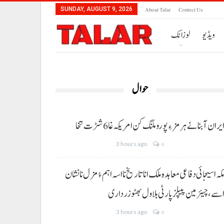
About Talar
Contect Us
SUNDAY, AUGUST 9, 2026
ویڈیو
لوزانک
حوال
یران آبنائے ہرمز ءِ پورو ملنگ کن امریکہ غا 6 شڑت تخا
3 hours ago
0
کہ اسیجائی دفاعی معاہدہ ملک انا تاریخ نا اسہ اہم ءُ مزل نا نشان
سے، چیئرمین پیپلز پارٹی بلاول بھٹو زرداری
3 hours ago
0