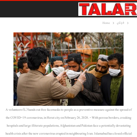
بلوچستان
Home
A volunteers (L) hands out free facemasks to people as a preventive measure against the spread of
the COVID-19 coronavirus, in Herat city on February 26, 2020. - With porous borders, creaking
hospitals and large illiterate populations, Afghanistan and Pakistan face a potentially devastating
health crisis after the new coronavirus erupted in neighbouring Iran. Islamabad has closed official