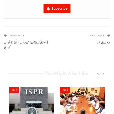
Subscribe
PREV POST
NEXT POST
ہڑدے ئی تلار
مچ آ دنیا ٹی کورونا غان زہمی مروک آتا کچ 41 لکھ آن
گدرینگا
You Might Also Like
All
بلوچستان
بلوچستان