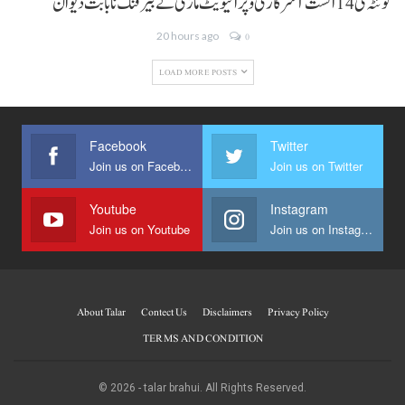
کوئٹہ ٹی 14 اگست آ سرکاری و پرائیویٹ ماڑی تے بیرفنگ نا بابت دیوان
20 hours ago
0
LOAD MORE POSTS
Facebook
Twitter
Join us on Facebook
Join us on Twitter
Youtube
Instagram
Join us on Youtube
Join us on Instagram
About Talar
Contect Us
Disclaimers
Privacy Policy
TERMS AND CONDITION
© 2026 - talar brahui. All Rights Reserved.