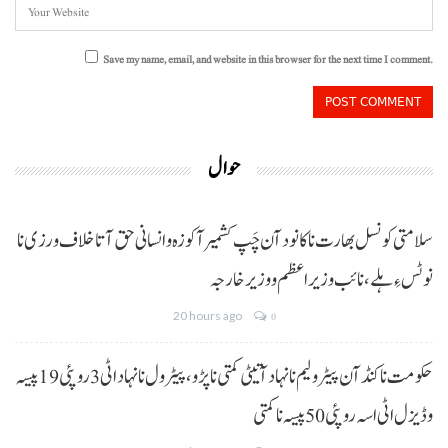
Save my name, email, and website in this browser for the next time I comment.
حوال
سلامتی کونسل بھارت نا کانود آن چَپ کشمیر آ کوزہ و انسانی حق آتا خلاف ورزی نا
نوٹس ءِ ہلے،نائب وزیراعظم و وزیر خارجہ
20 hours ago
0
حکومت نا کنڈ آن پیٹرولیم نا نہاد آتیٹی کمتی نا پڑو،پیٹرول نا نہاد اٹی 3 روپئی 19 پیسہ
و ڈیزل اٹی اسہ روپئی 50 پیسہ نا کمتی