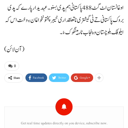
اوغانستان اٹ گٹ 488 پاکستانی ہم پدی بسنو۔ عہدیدار پارے کہ پدی
بروک پاکستانی تے ٹی گیشتری ناتعلقداری خیبرپختونخوا غان ءِ وخت اس کہ
ایلوفک بلوچستان و پنجاب نا رہینگوک ءُ۔
(آن لائن)
0
Facebook
Twitter
Google+
Share
Get real time updates directly on you device, subscribe now.