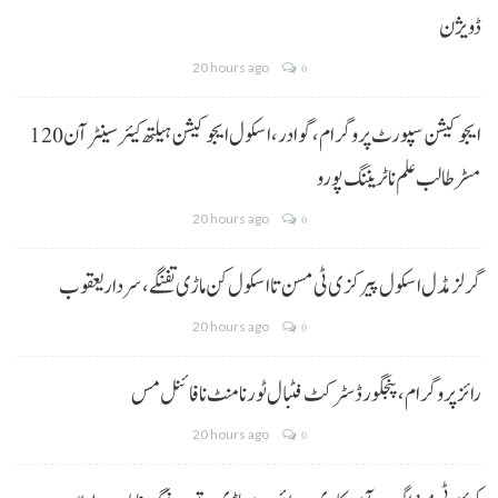
ڈویژن
20 hours ago
0
ایجوکیشن سپورٹ پروگرام،گوادر، اسکول ایجوکیشن ہیلتھ کیئر سینٹر آن 120
مسڑ طالب علم نا ٹریننگ پورو
20 hours ago
0
گرلز مڈل اسکول پیرکزی ٹی مسن تا اسکول کن ماڑی تفنگے، سردار یعقوب
20 hours ago
0
رائز پروگرام، پنجگور ڈسٹرکٹ فٹبال ٹورنامنٹ نا فائنل مس
20 hours ago
0