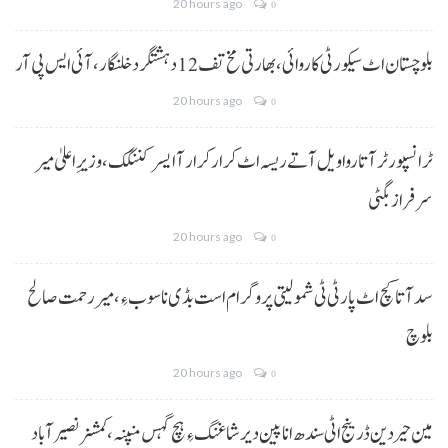
20 hours ago
0
بلوچستان اٹ سیکورٹی کاروائی، بھارتی مخ تف 12 دہشتگرد خلنگار،آئی ایس پی آر
20 hours ago
0
ٹرانسپورٹر آتا روا ویل آتے ریسہ اٹ کرار کرار آ ایسر کننگک ،وزیرِ اعلیٰ میر
سرفراز بگٹی
20 hours ago
0
سد آتا کچ اٹ پارٹی ٹی شمولیتی پروگرام است بڈی نا سوب ءِ،میر رحمت صالح
بلوچ
20 hours ago
0
مین حیردین ڈرینج اٹی سندھ انا پین دیر شاغنگ ءِ ہچ گہس منپنہ،کمشنر نصیرآباد