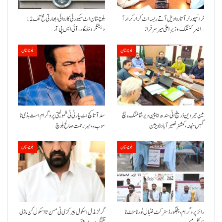
ٹرانسپورٹر آتا روا ویل آتے ریسہ اٹ کرار کرار آ
بلوچستان اٹ سیکورٹی کاروائی، بھارتی مخ تف 12
ایسر کننگک ،وزیرِ اعلیٰ میر سرفراز…
دہشتگرد خلنگار،آئی ایس پی آر
بلوچستان
بلوچستان
مین حیردین ڈرینج اٹی سندھ انا پین دیر شاغنگ ءِ ہچ
سد آتا کچ اٹ پارٹی ٹی شمولیتی پروگرام است بڈی نا
گہس منپنہ،کمشنر نصیرآباد ڈویژن
سوب ءِ،میر رحمت صالح بلوچ
بلوچستان
بلوچستان
رائز پروگرام، پنجگور ڈسٹرکٹ فٹبال ٹورنامنٹ نا
گرلز مڈل اسکول پیرکزی ٹی مسن تا اسکول کن ماڑی