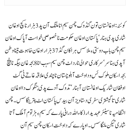
کوئٹہ : اوغانستان تون گنڈوک چمن سیم انا ملنگ آن پد 3 ہزار نا کچ اوغان
شاری پدی ہنار‘ پاکستان اوغان حکومت نا خصوصی خواست آ پاک اوغان
سیم چمن باب دوستی ءِ ملاسس ہراکان گڈ 37 ہزار اوغان خاہوت تینا وطن
آ پدی ہناسر‘ سرکاری حوالی نارد اٹ چمن سیم سہب انا 8 بجہ غان بیگہ نا پنچ
بجہ اسکان ملوک ئس و دا وخت آ بلوچستان نا چندی علاقہ غاتے ٹی گٹ
اوفغان شاریک اوغانستان آہنار‘تدوک آدے پدی ہنگوک دا اوغان
شاری تا گیشتری سفری دستاویز آن بیدس پاکستان اٹ پترینگاسس۔ چمن
انتظامیہ نا سینئر عہدیدار ذکاءاللہ درانی پارے کہ سیم ءِ ہڑتوم آملک آتا
شاری تیکن ملنگاسس۔ اوپارے کہ دا وخت اسکان چمن سیم آن