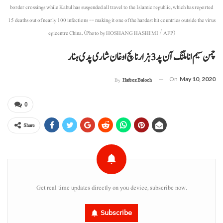
border crossings while Kabul has suspended all travel to the Islamic republic, which has reported
15 deaths out of nearly 100 infections -- making it one of the hardest hit countries outside the virus
epicentre China. (Photo by HOSHANG HASHIMI / AFP)
چمن سیم انا ملنگ آن پد 3 ہزار نا کچ اوغان شاری پدی ہنار
On
May 10, 2020
By
Hafeez Baloch
0
Share
Get real time updates directly on you device, subscribe now.
Subscribe