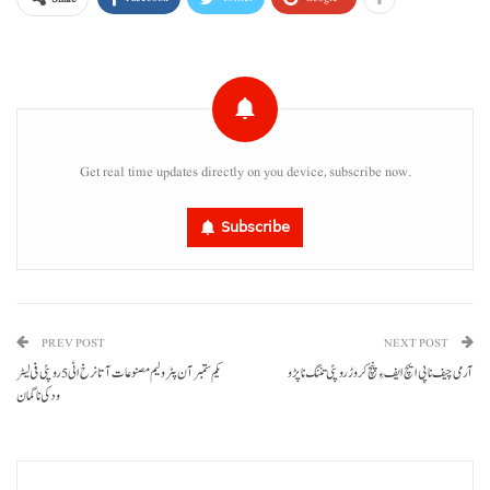
Get real time updates directly on you device, subscribe now.
Subscribe
PREV POST
NEXT POST
آرمی چیف نا پی ایچ ایف ءِ پنچ کروڑ روپئی تننگ نا پڑو
یکم ستمبر آن پٹرولیم مصنوعات آتانرخ اٹی 5 روپئی فی لیٹر
ودکی نا گمان