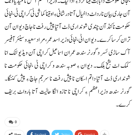
بنجائی حکومت دا بابت تینا کڑد ءِ ادا کیک۔ وزیراعظم آفس نا میڈیا ونگ
آن جاری بیان نا رداٹ داخیال آتا درشانی ءِ او تینا کماشی ٹی کراچی ٹی بنجائی
حکومت نا کنڈآن چندی شونداری ڈٹ آتیا پیش رفت نا جاچ دیوان آن
تران کرسا کرے۔ دیوان اٹی بنجائی وزیر اسد عمر، مراد سعید و سینئر آفیسر
آک ساڑی ئسر و گورنر سندھ عمران اسماعیل کراچی آن ویڈیو لنک انا
کمک اٹ بشخ ہلک۔ دیوان ءِ صوبہ سندھ و کراچی ٹی بنجائی حکومت نا
شونداری ڈٹ آتیا داتم اسکان نا پیش رفت نا سرجم جاچ ءِ پیش کننگا۔
گورنر سندھ وزیراعظم ءِ کراچی نا تازہ انگا حالیت آتا بارواٹ بریف
کرے۔
0
Facebook
Twitter
Google+
Share