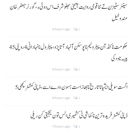
سینئر سٹیزن تے ننا قومی روایت آتیٹی بھلو شرف اس دوئی ءِ،گورنر جعفرخان
مندوخیل
6 hours ago
0
حکومت نا کنڈ آن پیٹرولیم نا پوسکن آ نہاد آتا پڑو،پیٹرول نا نہاد اٹی 4 روپئی 45
پیسہ نا ودکی
6 hours ago
0
5 اگست سویلی ایشیا نا تاریخ نا بھاز است ہسون ءُ دے اسے،ڈپٹی کمشنر کچھی
6 hours ago
0
ڈپٹی کمشنر فریدہ ترین نا کماشی ٹی کشمیری الس تون یکجہتی کن ریلی
7 hours ago
0