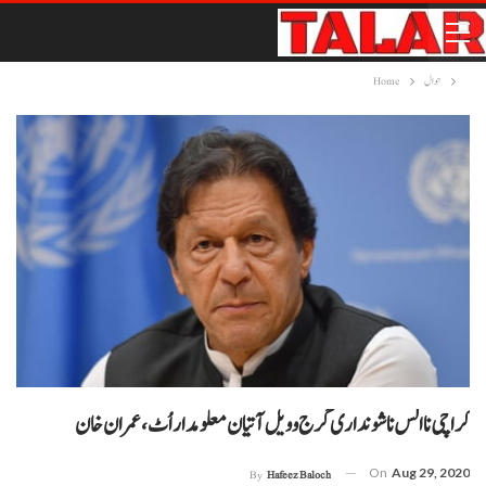
حوال
Home
کراچی نا الس نا شونداری گرج و ویل آتیان معلومدار اُٹ، عمران خان
On
Aug 29, 2020
By
Hafeez Baloch