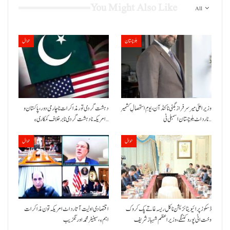
You Might Also Like
All
بلوچستان
حوال
وزیراعلیٰ میر سرفراز بگٹی نا کنڈ آن،یومِ استحصالِ کشمیر
دہشت گردی تور مذاکرات نا چارمی دور،پاکستان و
نا رد اٹ بلوچستان اسمبلی ٹی…
امریکہ نا دہشت گردی نا برخلاف کمکاری ءِ…
حوال
حوال
ڈسکوز پرائیویٹائزیشن نا کل ریسہ غاتے پک کروک
اقتصادی اولیت آتا رد اٹ امریکہ تون مذاکرات
وخت اٹی پورو کننگے ،وزیراعظم شہباز شریف
اہم ءِ،سینیٹر محمد اورنگزیب