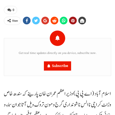
0
Share
Get real time updates directly on you device, subscribe now.
Subscribe
اسلام آباد (اے پی پی) وزیراعظم عمران خان پارینے کہ سندھ خاص
وڑاٹ کراچی نا الس نا شونداری گرج و مون تروک ویل آتا جوان سماءِ و