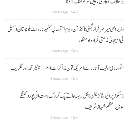
برخلاف کمکاری ءِ پین سوگو کننگ آ امنا
6 hours ago
0
وزیراعلیٰ میر سرفراز بگٹی نا کنڈ آن،یومِ استحصالِ کشمیر نا رد اٹ بلوچستان اسمبلی
ٹی اسیجائی مذمتی قرارداد منظور
6 hours ago
0
اقتصادی اولیت آتا رد اٹ امریکہ تون مذاکرات اہم ءِ،سینیٹر محمد اورنگزیب
6 hours ago
0
ڈسکوز پرائیویٹائزیشن نا کل ریسہ غاتے پک کروک وخت اٹی پورو کننگے
،وزیراعظم شہباز شریف
6 hours ago
0