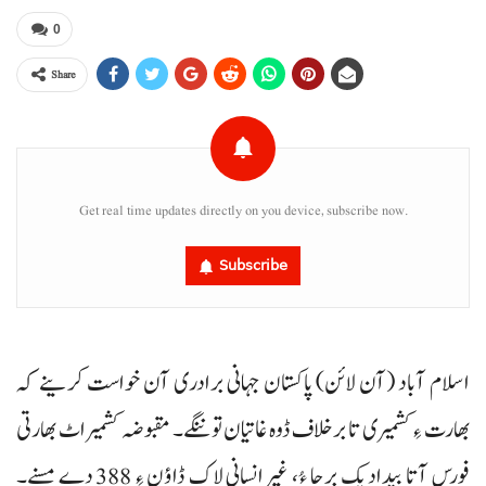
0
Share
Get real time updates directly on you device, subscribe now.
Subscribe
اسلام آباد (آن لائن) پاکستان جہانی برادری آن خواست کرینے کہ
بھارت ءِ کشمیری تا برخلاف ڈوہ غاتیان توننگے۔ مقبوضہ کشمیر اٹ بھارتی
فورس آتا بیدادیک برجا ءُ، غیرانسانی لاک ڈاؤن ءِ 388 دے مسنے۔