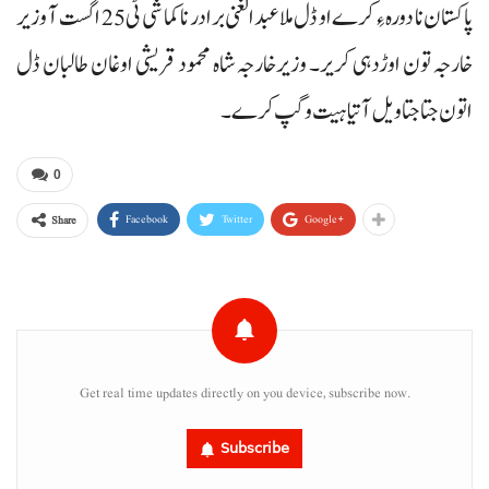
پاکستان نا دورہ ءِ کرے او ڈل ملا عبدالغنی برادر نا کماشی ٹی 25 اگست آ وزیر
خارجہ تون اوڑدہی کریر۔ وزیرخارجہ شاہ محمود قریشی اوغان طالبان ڈل
اتون جتا جتا ویل آتیا ہیت وگپ کرے۔
0
Facebook
Twitter
Google+
Share
Get real time updates directly on you device, subscribe now.
Subscribe