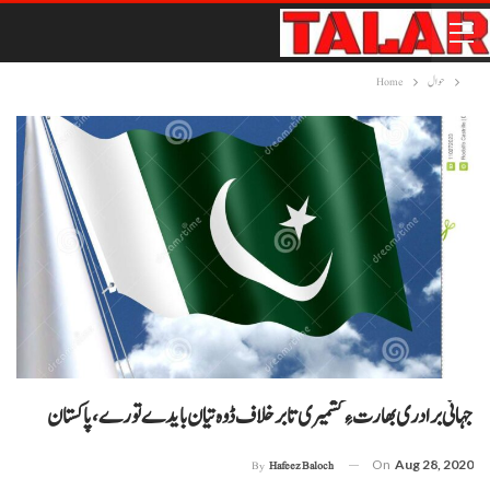
حوال
Home
جہانی برادری بھارت ءِ کشمیری تا برخلاف ڈوہ تیان بایدے تورے، پاکستان
On
Aug 28, 2020
By
Hafeez Baloch