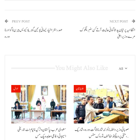
PREV POST
NEXT POST
انتظامیہ پر تیان پد انا گمانی حالیت آتے کن سنبرینگوک
صدر انٹرا الپارلیمانی یونین گیبریلا کیویس بیرن نا گوادر نا
مرے، وزیر اعلیٰ
دورہ
You Might Also Like
All
بلوچستان
حوال
صوبائی وزیر داخلہ نا کوئٹہ شار نا اناگت دورہ،، شاریک
سعودی عرب، پاکستان و ترکیہ نا نیام اٹ تاریخی
منفی پروپیگنڈا غا خف توروک مفس،…
اسیجائی دفاعی معاہدہ پک مس