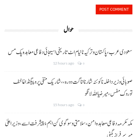
حوال
سعودی عرب، پاکستان و ترکیہ نا نیام اٹ تاریخی اسیجائی دفاعی معاہدہ پک مس
12 hours ago
0
صوبائی وزیر داخلہ نا کوئٹہ شار نا اناگت دورہ،، شاریک منفی پروپیگنڈا غا خف
توروک مفس، میر ضیا اللہ لانگو
15 hours ago
0
مکہ مکرمہ دفاعی معاہدہ امن، سلامتی و سوگوی کن اہم ءُ پیشرفت اسے،وزیراعلیٰ
میر سرفراز بگٹی