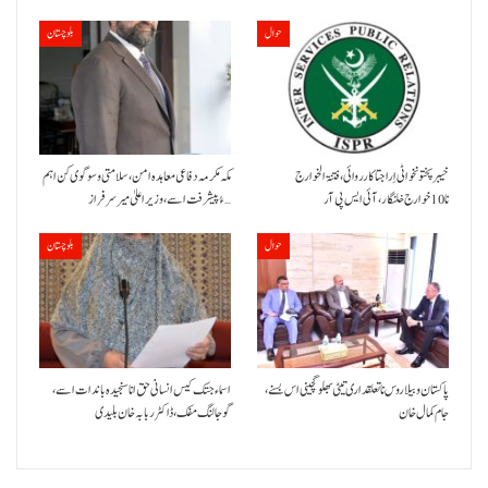
حوال
بلوچستان
خیبر پختونخوا ٹی اِرا جتا کارروائی، فتنۃ الخوارج
مکہ مکرمہ دفاعی معاہدہ امن، سلامتی و سوگوی کن اہم
نا 10خوارج خلنگار،آئی ایس پی آر
ءُ پیشرفت اسے،وزیراعلیٰ میر سرفراز…
حوال
بلوچستان
پاکستان و بیلاروس نا تعلقداری تیٹی بھلو گچینی اس بسنے،
اسماء جتک کیس انسانی حق انا سنجیدہ باندات اسے،
جام کمال خان
گوجالنگ مفک،ڈاکٹر ربابہ خان بلیدی