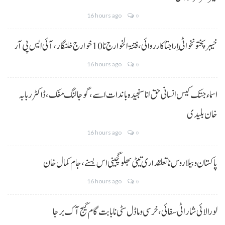
16 hours ago
0
خیبر پختونخوا ٹی اِرا جتا کارروائی، فتنۃ الخوارج نا 10خوارج خلنگار،آئی ایس پی آر
16 hours ago
0
اسماء جتک کیس انسانی حق انا سنجیدہ باندات اسے، گوجالنگ مفک،ڈاکٹر ربابہ
خان بلیدی
16 hours ago
0
پاکستان و بیلاروس نا تعلقداری تیٹی بھلو گچینی اس بسنے، جام کمال خان
16 hours ago
0
لورالائی شار اٹی سفائی، خرسی و ماڈل سٹی نا بابت گام گیج آک برجا