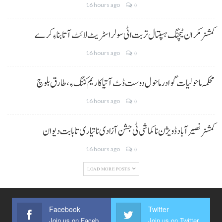
16 hours ago
0
کمشنر مکران ٹیچنگ ہسپتال تربت اٹی سولر اسٹریٹ لائٹ آتا بناءِ کرے
16 hours ago
0
محکمہ ماحولیات گوادر ماحول دوست ڈٹ آتیا کاریم کننگ ءِ، طارق بلوچ
16 hours ago
0
کمشنر نصیر آباد ڈویژن نا کماشی ٹی جشن آزادی نا تیاری تا بابت دیوان
16 hours ago
0
LOAD MORE POSTS
Facebook
Twitter
Join us on Facebook
Join us on Twitter