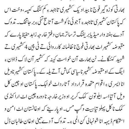
بھارتی کوزہ گیر فوج نا بیدادیک کشمیری تا جہد ءِ کم کننگ کپسہ، وخت اس
کہ پاکستان کشمیری تا جہد ءِ آجوئی نا کوشست آتا مخ تفی ءِ برجا تخک۔ تدوک
آدے ہفتہ وار میڈیا بریفنگ ترسا ترجمان دفتر خارجہ زاہد حفیظ پارے کہ
مقبوضہ کشمیر اٹ بھارتی فوج نا ظالمانہ کارروائی تے ٹی پین 4 کشمیری تے
شہید کننگانے۔ نن بھارت آن خواست کینہ کہ کشمیر آن لاک ڈاوَن ءِ
اینگ کے او مقبوضہ کشمیر نا سیاسی کماش آتے یلہ کے۔ پاکستان کشمیر نا ویل
انا ایسری ءِ اقوام متحدہ قرارداد آتا رداٹ خواہک۔ پاکستان او چین کل
ویل آتیا اسہ ایلو تون کمک کریر او وزیرخارجہ نا دورہ چین اٹ ارا کنڈی
کمک نا کل پہلو تیا ہیت وگپ مس۔ او پارینے کہ اوغانستان اٹ امن و
استحکام ڈیہہ انا شونہالی کن المی ءِ۔ تدوک آ دے تیٹی اوغان طالبان ڈل