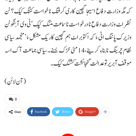
کہ مگہ وزارت دفاع اسیجا گچین کاری کرفنگ نا خواست کننگ کیک؟ نن
نظر اٹ وزارت دفاع نا درخواست نا سماعت مننگ کپک‘ ٹی وی آ بنگونن
وزیرک پاننگ اٹی ءُ کہ اکتوبر اٹ ہم گچین کاریک مشکل ءُ‘ منجمد سیاسی
نظام چرینگ نا بناءِ کرینے،14 مئی خڑک بسنے۔سیاسی جماعت آک اسہ
موقف آبریر تو عدالت گنجائشت کشنگ کیک۔
(آن لائن)
0
Facebook
Twitter
Google+
Share