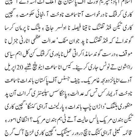
اسلام آباد : سپریم کورٹ آف پاکستان مچ آ ملک اٹ اسہ دے آ گچین
کاری کرفنگ نا درخواست آتاسماعت ناوخت آ بنجائی حکومت ءِ گچین
کاری تیکن فنڈ تفننگ نا تینا فیصلہ نا اولسر جاچ ءِ ہلنگ نا پرمان کرسا
گوندانے کہ فنڈ تفننگ نا پد جوان مفک‘ عدالت عظمی اٹارنی جنرل نا
موقف ءِ درست گوندسا مذاکراتی عمل نا باوری کرفنگ کن کل اہم سیاسی
راہشون تے نوٹس جاری کرینے۔ کیس انا سماعت اینو پنچ شنبے 20 اپریل
آدے انا یانزدہ بجہ غا مریک۔ چیف جسٹس آف پاکستان باندات نا سماعت
نا وخت آ ریمارکس تس کہ عدالت ءِ پاننگاسس سپلیمنٹری گرانٹ آن پد
منظوری ہلنگک‘داڑان چَپ باندات ءِ پارلیمنٹ آراہی کننگا‘ گچین کاری
تیکن ہندن مریک یا لس حالیت آتے ٹی ہم ہندن مریک؟ انتظامی امور ءِ
قائمہ کمیٹی آراہی کننگ نا ہچ درور رسینگپک‘گچین کاری خڑچ آک گرج