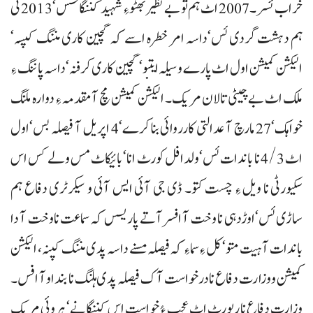
خراب ئسر۔ 2007 اٹ ہم تو بے نظیر بھٹو ءِ شہید کننگاسس‘ 2013 ٹی
ہم دہشت گردی ئس‘داسہ امر خطرہ اسے کہ گچین کاری مننگ کپسہ‘
الیکشن کمیشن اول اٹ پارے وسیلہ ایتبو‘ گچین کاری کرفنہ‘داسہ پاننگ ءِ
ملک اٹ بے چیٹی تالان مریک۔ الیکشن کمیشن مچ آ مقدمہ ءِ دوارہ ملنگ
خواہک‘27 مارچ آ عدالتی کارروائی بنا کرے‘4 اپریل آ فیصلہ بس‘اول
اٹ 4/3 نا باندات ئس‘ولدا فل کورٹ انا‘ بائیکاٹ مس ولے کس اس
سکیورٹی نا ویل ءِ چست کتو۔ ڈی جی آئی ایس آئی و سیکرٹری دفاع ہم
ساڑی ئس‘اوڑدہی نا وخت آ افسر آتے پاریسس کہ سماعت ناوخت آ دا
باندات آ ہیت متو‘ کل ءِ سماءِ کہ فیصلہ مسنے داسہ پدی مننگ کپنہ، الیکشن
کمیشن و وزارت دفاع نا درخواست آک فیصلہ پدی ہلنگ نا بنداو آ افس۔
وزارت دفاع نا رپورٹ اٹ عجب ءُ خواست اس کننگانے‘ ہروئی مریک