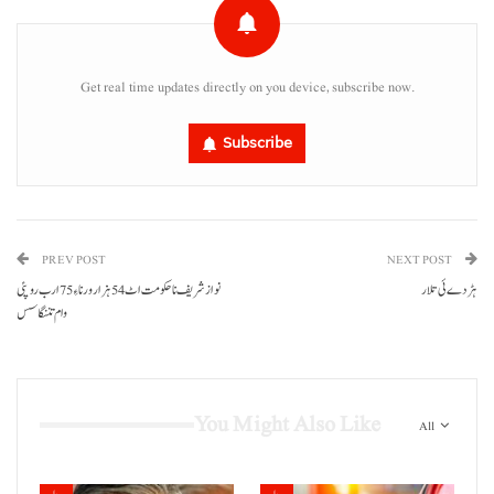
Get real time updates directly on you device, subscribe now.
Subscribe
PREV POST
NEXT POST
ہڑ دے ئی تلار
نواز شریف نا حکومت اٹ 54 ہزار ورنا ءِ 75 ارب روپئی
وام تننگاسس
You Might Also Like
All