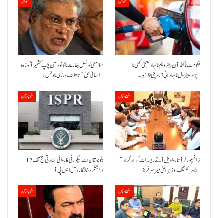
حوال
حوال
حکومت نا کنڈ آن پیٹرولیم نا نہاد آتیٹی کمتی نا
سلامتی کونسل بھارت نا کانود آن چَپ کشمیر آ کوزہ و
پڑو،پیٹرول نا نہاد اٹی 3 روپئی 19 پیسہ…
انسانی حق آتا خلاف ورزی نا نوٹس ءِ…
بلوچستان
بلوچستان
ٹرانسپورٹر آتا روا ویل آتے ریسہ اٹ کرار کرار آ
بلوچستان اٹ سیکورٹی کاروائی، بھارتی مخ تف 12
ایسر کننگک ،وزیرِ اعلیٰ میر سرفراز…
دہشتگرد خلنگار،آئی ایس پی آر
بلوچستان
بلوچستان