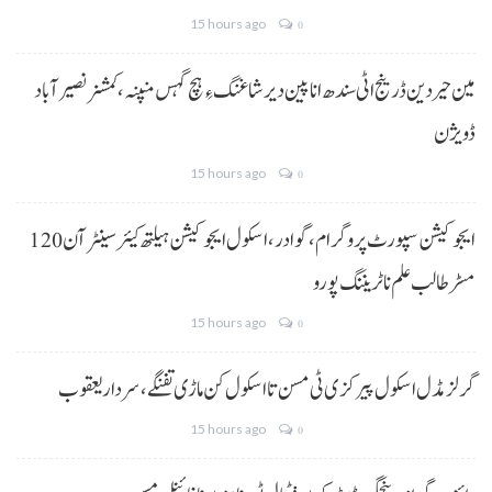
15 hours ago
0
مین حیردین ڈرینج اٹی سندھ انا پین دیر شاغنگ ءِ ہچ گہس منپنہ،کمشنر نصیرآباد
ڈویژن
15 hours ago
0
ایجوکیشن سپورٹ پروگرام،گوادر، اسکول ایجوکیشن ہیلتھ کیئر سینٹر آن 120
مسڑ طالب علم نا ٹریننگ پورو
15 hours ago
0
گرلز مڈل اسکول پیرکزی ٹی مسن تا اسکول کن ماڑی تفنگے، سردار یعقوب
15 hours ago
0