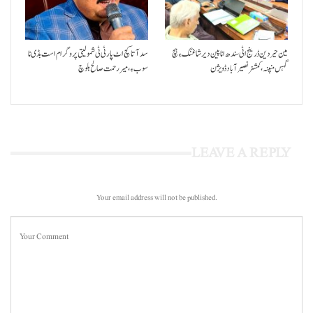
مین حیردین ڈرینج اٹی سندھ انا پین دیر شاغنگ ءِ ہچ
سد آتا کچ اٹ پارٹی ٹی شمولیتی پروگرام است بڈی نا
گہس منپنہ،کمشنر نصیرآباد ڈویژن
سوب ءِ،میر رحمت صالح بلوچ
LEAVE A REPLY
Your email address will not be published.