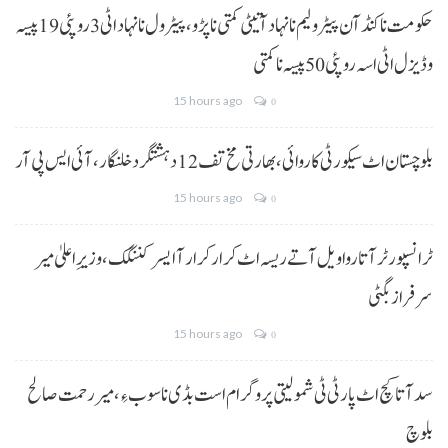
حکومت نا کنڈ آن پیٹرولیم نا نہاد آتیٹی کمتی نا پڑو،پیٹرول نا نہاد اٹی 3 روپئی 19 پیسہ
و ڈیزل اٹی اسہ روپئی 50 پیسہ نا کمتی
15 hours ago
0
بلوچستان اٹ سیکورٹی کاروائی، بھارتی مخ تف 12 دہشتگرد خلنگار،آئی ایس پی آر
15 hours ago
0
ٹرانسپورٹر آتا روا ویل آتے ریسہ اٹ کرار کرار آ ایسر کننگک ،وزیرِ اعلیٰ میر
سرفراز بگٹی
15 hours ago
0
سد آتا کچ اٹ پارٹی ٹی شمولیتی پروگرام است بڈی نا سوب ءِ،میر رحمت صالح
بلوچ