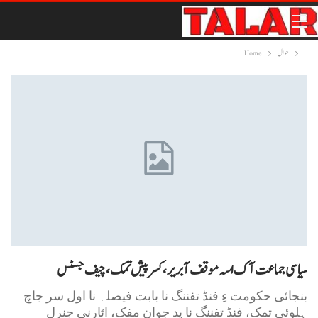
حوال
Home
سیاسی جماعت آک اسہ موقف آ بریر، کسر پیش تمک، چیف جسٹس
بنجائی حکومت ءِ فنڈ تفننگ نا بابت فیصلہ نا اول سر جاچ
ہلوئی تمک، فنڈ تفننگ نا پد جوان مفک، اٹارنی جنرل