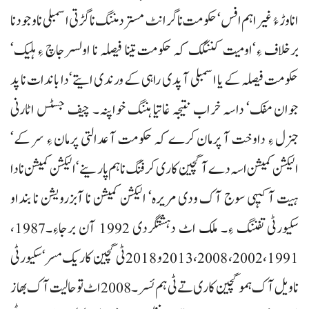
انا وڑ ءُ غیر اہم افس‘ حکومت نا گرانٹ مسترد مننگ نا گڑتی اسمبلی نا وجود نا
برخلاف ءِ‘اومیت کننگک کہ حکومت تینا فیصلہ نا اولسرجاچ ءِ ہلیک‘
حکومت فیصلہ کے یا اسمبلی آ پدی راہی کے ورندی ایتے‘دا باندات نا پد
جوان مفک‘ داسہ خراب نتیجہ غاتیا ہننگ خواپنہ۔ چیف جسٹس اٹارنی
جنرل ءِ داوخت آ پرمان کرے کہ حکومت آ عدالتی پرمان ءِ سر کے‘
الیکشن کمیشن اسہ دے آ گچین کاری کرفنگ نا ہم پارینے‘ الیکشن کمیشن نا دا
ہیت آ کیہی سوج آک ودی مریرہ‘ الیکشن کمیشن نا آبزرویشن نا بنداو
سکیورٹی تفننگ ءِ۔ ملک اٹ دہشتگردی 1992 آن برجاءِ۔1987،
1991، 2002، 2008، 2013 و 2018 ٹی گچین کاریک مسر‘سکیورٹی
نا ویل آک ہمو گچین کاری تے ٹی ہم ئسر۔ 2008 اٹ تو حالیت آک بھاز