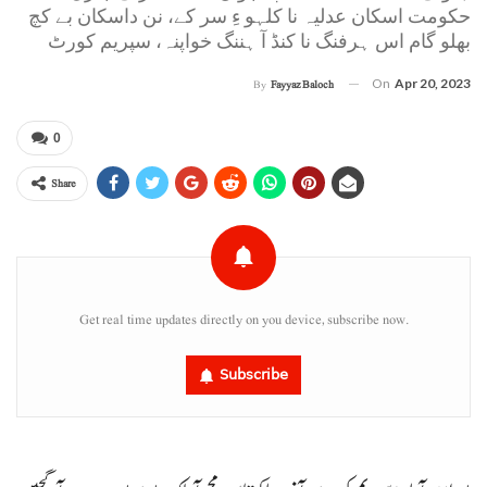
حکومت اسکان عدلیہ نا کلہو ءِ سر کے، نن داسکان بے کچ
بھلو گام اس ہرفنگ نا کنڈ آ ہننگ خواپنہ، سپریم کورٹ
On
Apr 20, 2023
By
Fayyaz Baloch
0
Share
Get real time updates directly on you device, subscribe now.
Subscribe