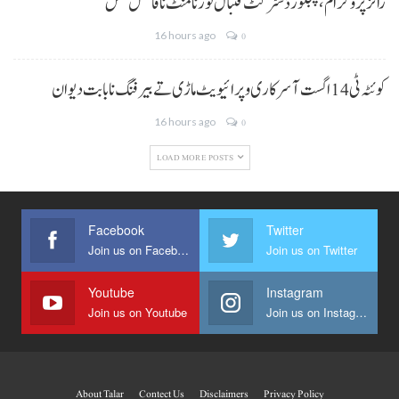
رائز پروگرام، پنجگور ڈسٹرکٹ فٹبال ٹورنامنٹ نا فائنل مس
16 hours ago
0
کوئٹہ ٹی 14 اگست آ سرکاری و پرائیویٹ ماڑی تے بیرفنگ نا بابت دیوان
16 hours ago
0
LOAD MORE POSTS
Facebook
Twitter
Join us on Facebook
Join us on Twitter
Youtube
Instagram
Join us on Youtube
Join us on Instagram
About Talar
Contect Us
Disclaimers
Privacy Policy