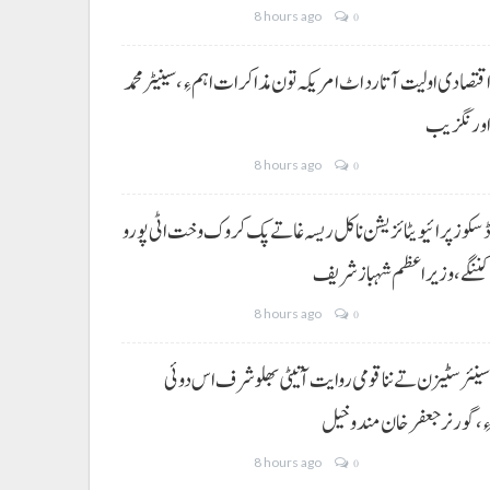
8 hours ago
0
قتصادی اولیت آتا رد اٹ امریکہ تون مذاکرات اہم ءِ،سینیٹر محمد
ورنگزیب
8 hours ago
0
سکوز پرائیویٹائزیشن نا کل ریسہ غاتے پک کروک وخت اٹی پورو
ننگے ،وزیراعظم شہباز شریف
8 hours ago
0
ینئر سٹیزن تے ننا قومی روایت آتیٹی بھلو شرف اس دوئی
ِ،گورنر جعفرخان مندوخیل
8 hours ago
0