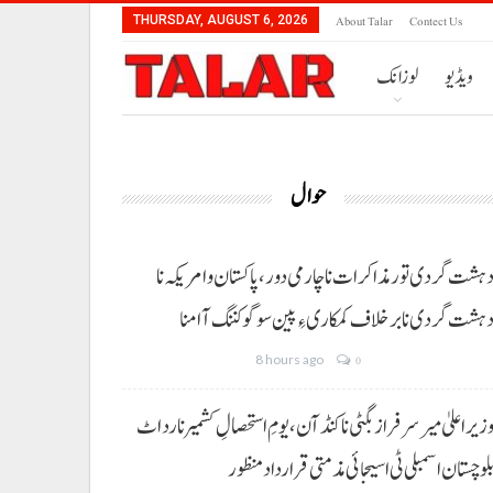
About Talar
Contect Us
THURSDAY, AUGUST 6, 2026
ویڈیو
لوزانک
حوال
ہشت گردی تور مذاکرات نا چارمی دور،پاکستان و امریکہ نا
ہشت گردی نا برخلاف کمکاری ءِ پین سوگو کننگ آ امنا
8 hours ago
0
زیراعلیٰ میر سرفراز بگٹی نا کنڈ آن،یومِ استحصالِ کشمیر نا رد اٹ
لوچستان اسمبلی ٹی اسیجائی مذمتی قرارداد منظور