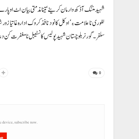
شہید مننگ آڈکھ وارمان کرینے‘ تینا مذمتی بیان اٹ او پار
لغوری نا علامت ءِ‘ او کل کانود نافذ کروک ادارہ غاتیا زو
سلفر۔ گورنر بلوچستان شہید پولیس کانسٹیبل نا مغفرت کن دعا
0
u device, subscribe now.
be