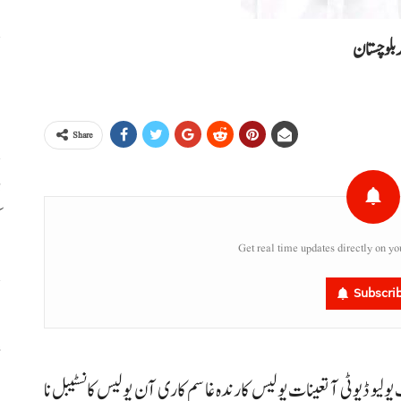
 بلوچستان
ا
ا
Share
ڈ
ک
Get real time updates directly on yo
Subscri
س
ء
پولیو ڈیوٹی آ تعینات پولیس کارندہ غا سم کاری آن پولیس کانسٹیبل نا