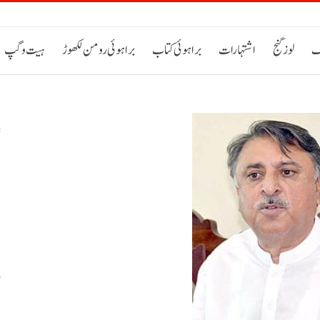
ک
لوز گنج
اشتہارات
براہوئی کتاب
براہوئی رومن لکھوڑ
ہیت و گپ
د
د
و
ب