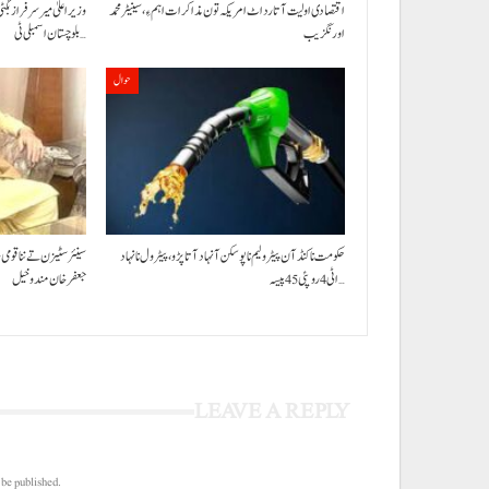
اقتصادی اولیت آتا رد اٹ امریکہ تون مذاکرات اہم ءِ،سینیٹر محمد
وزیراعلیٰ میر سرفراز بگٹی
اورنگزیب
بلوچستان اسمبلی ٹی…
حوال
حکومت نا کنڈ آن پیٹرولیم نا پوسکن آ نہاد آتا پڑو،پیٹرول نا نہاد
سینئر سٹیزن تے ننا قومی
اٹی 4 روپئی 45 پیسہ…
جعفرخان مندوخیل
LEAVE A REPLY
 be published.