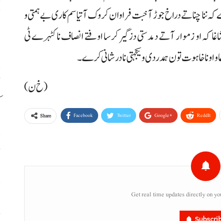
ے کہ ننا چناتے دراخ جوڑ آخبت فراوان کروک آتیا سم کاری بے ہمتی و
ح
ر شاغا کہ او زموار آتے دمدستی دزگیر کرسا اوفتے انصاف نا کٹہرے ٹی
اٹ
 و اونا خاہوت تون ہمدردی و یکجہتی نا درشانی کرے۔
(خ ن)
ک
Facebook
Twitter
Google+
ReddIt
Share
ڈ
Get real time updates directly on yo
س
ح
Subscri