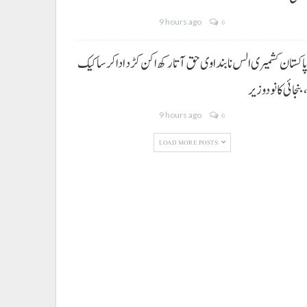
9 hours ago
0
اکستان کشمیری الس نا بنداوی حق آتا رکھ اکن کڑد ادا کرسا کیک
بنجائی کانودوزیر
9 hours ago
0
LOAD MORE POSTS