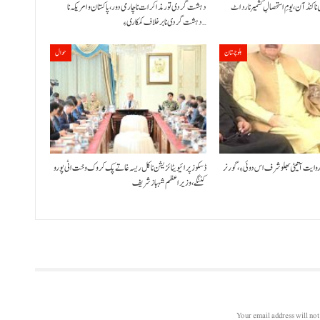
 نا کنڈ آن،یومِ استحصالِ کشمیر نا رد اٹ
دہشت گردی تور مذاکرات نا چارمی دور،پاکستان و امریکہ نا
دہشت گردی نا برخلاف کمکاری ءِ…
بلوچستان
حوال
 روایت آتیٹی بھلو شرف اس دوئی ءِ،گورنر
ڈسکوز پرائیویٹائزیشن نا کل ریسہ غاتے پک کروک وخت اٹی پورو
کننگے ،وزیراعظم شہباز شریف
Your email address will not