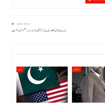
پ
PREV POST
،
یو اے ای تون تعلقداری تے سوگو کننگ خوانہ، وزیراعظم شہباز شریف
بلوچستان
حوال