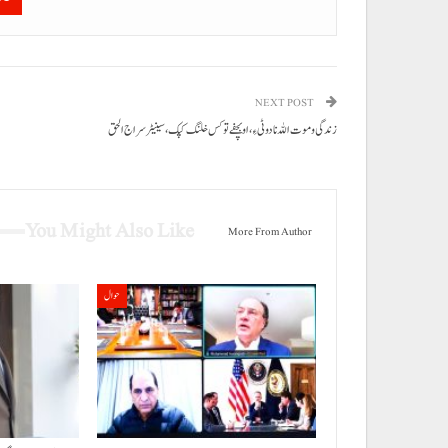
NEXT POST
زندگی و موت اللہ نا دوٹی ءِ، او بچفے تو کس خلنگ کپک، سینیٹر سراج الحق
You Might Also Like
More From Author
حوال