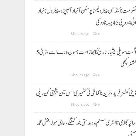
کومت نا کنڈ آن پیٹرولیم نا پوسکن آ نہاد آتا پڑو،پیٹرول نا نہاد
ی 4 روپئی 45 پیسہ نا ودکی
8 hours ago
0
5 اگست سویلی ایشیا نا تاریخ نا بھاز است ہسون ءُ دے اسے،ڈپٹی
مشنر کچھی
8 hours ago
0
پٹی کمشنر فریدہ ترین نا کماشی ٹی کشمیری الس تون یکجہتی کن ریلی
9 hours ago
0
ائپا گاڈی تا انٹری سسٹم ءِ دمدستی بند کننگے، حاجی مولا بخش محمد
سنی