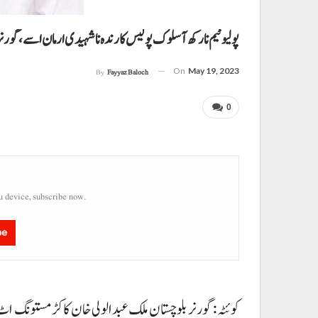
پولیو ٹیم نا رکھ آ سلوک پولیس کارندہ نا شہیدی ارمان اسے، گورنر
On
May 19, 2023
By
Fayyaz Baloch
0
u device, subscribe now.
be
کوئٹہ : گورنر بلوچستان ملک عبدالولی خان کاکڑ مستونگ اٹ 