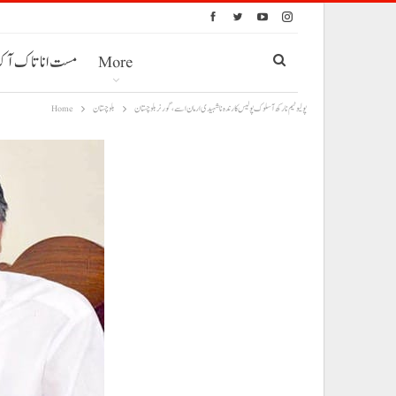
More
مست انا تاک آ
پولیو ٹیم نا رکھ آ سلوک پولیس کارندہ نا شہیدی ارمان اسے، گورنر بلوچستان
بلوچستان
Home