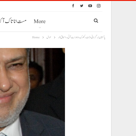
More
مست انا تاک آ
پاکستان زرگزرانی وڑاٹ رکھوک ءُ ہند اسے آٹی ءِ، اسحاق ڈار
حوال
Home