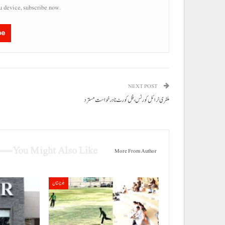
u device, subscribe now.
be
NEXT POST
ملٹری ٹرائل کورٹس، فل کورٹ نا درخواست مسترد
You Might Also Like
More From Author
بلوچستان