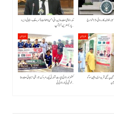
بلوچستان، دہشت گرد آتا برخلاف کارروائی، 15خوارج
مکہ دفاعی معاہدہ ڈیہہ اٹی امن نا ضمانت نا کسر ءِ ملک،بنجائی وزیر و
پارلیمنٹرین آتا گپ…
بلوچستان
بلوچستان
 تین پہ تینی شریداری ءِ پین سوگو
کمشنر لورالائی نا پارت آ مکہ ٹی پک مروک تاریخی اسیجائی معاہدہ نا
یژن
خوشی ٹی لورالائی ٹی…