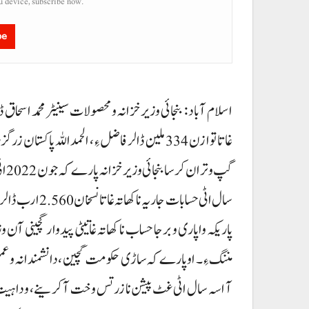
u device, subscribe now.
be
غاتا توازن 334 ملین ڈالر فاضل ءِ، الحمداللہ پ
پاریکہ واپاری و برجا حساب نا کھاتہ غاتیٹی پیدوار گچینی آن
مننگ ءِ۔ اوپارے کہ ساڑی حکومت گچین، دانشمندانہ و عملی 
آ اسہ سال اٹی غٹ پیشن نا زرتس وخت آ کرینے، و داہیت 