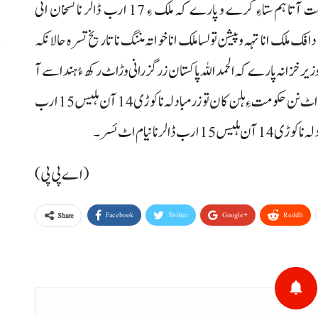
شریف، وزارت خزانہ و اسٹیٹ بینک انا چاہندار آتا کوشست آتا ہم ستاءِ کرے و پارے کہ ملک ءِ 17 ارب ڈالر نا نسخان اٹی
ک ملک انا تہہ وپیشن تولسا ملک انا خواتہ مننگ نا تاریخ تسرہ حالانکہ
ا
 وزیرخزانہ پارے کہ الحمداللہ پاکستان زرگزرانی وڑاٹ رکھ ءُ ہند اسے آ
ٹی ءِ۔ وزیرخزانہ پارے کہ ننا پورو کوشست ءِ کہ ہراتم اگست اٹ نن حکومت ءِ ہلن کان تو زرمبادلہ نا کوڑی 14 آن ہلیس 15 ارب
 نا نیام اٹ ئسر۔
(اے پی پی)
Facebook
Twitter
Google+
ReddIt
Share