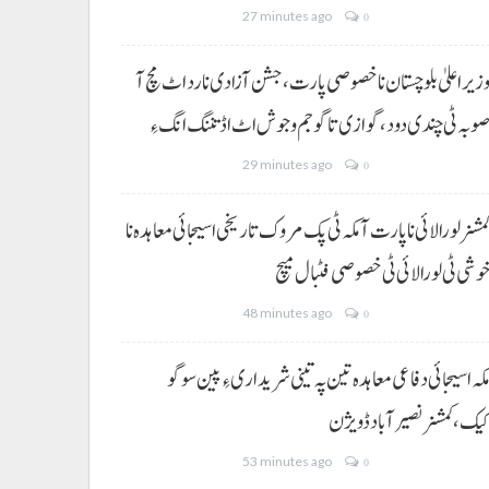
27 minutes ago
0
زیر اعلیٰ بلوچستان نا خصوصی پارت،جشن آزادی نا رد اٹ مچ آ
وبہ ٹی چندی دود، گوازی تا گو جم و جوش اٹ اڈ تننگ انگ ءِ
29 minutes ago
0
مشنر لورالائی نا پارت آ مکہ ٹی پک مروک تاریخی اسیجائی معاہدہ نا
وشی ٹی لورالائی ٹی خصوصی فٹبال میچ
48 minutes ago
0
کہ اسیجائی دفاعی معاہدہ تین پہ تینی شریداری ءِ پین سوگو
یک،کمشنر نصیرآباد ڈویژن
53 minutes ago
0