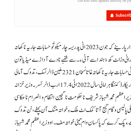
Get real time updates directly on yo
ا
Subscri
ہ
اسلام آباد : بنجائی وزیر خزانہ و محصولات سینیٹر محمد اسحاق ڈار پارینے کہ جون 2023 اٹی پدریسہ چارمیکو تُو حسابات جاریہ نا کھاتہ
ض
اکستان زرگزرانی وڑاٹ کھ ءُ ہند اسے آ ٹی ءِ۔ سے شنبے نادے آ داڑے میڈیا تون
ف
گپ وتران کرسا بنجائی وزیر خزانہ پارے کہ جون 2022اٹی حسابات جاریہ نا کھاتہ غاتا نسخان 2321ملین ڈالر ئسک، تدوک آ مالی
سال اٹی حسابات جاریہ نا کھاتہ غاتا نسخان 2.560ارب ڈالر ریکارڈ کننگا ہرا مالی سال 2022اٹی 17.4 ارب ڈالر ئسر۔ وزیرخزانہ
ق
 وزیراعظم محمد شہباز شریف نا حکومت نا گچین انتظام و انصرام نا عکاسی
پالیسی و گام گیج آتا کمک اٹ ملک ءِ خواتہ مننگ آن بچفے، نن تدوک
ا
ءِ پک کرے کہ پاکسان وام تیٹی خواتہ مف۔ اووزیراعظم محمد شہباز
ا