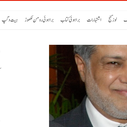
ک
لوز گنج
اشتہارات
براہوئی کتاب
براہوئی رومن لکھوڑ
ہیت و گپ
م
پ
خ