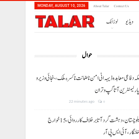
About Talar
Contect Us
MONDAY, AUGUST 10, 2026
ویڈیو
لوزانک
حوال
کہ دفاعی معاہدہ ڈیہہ اٹی امن نا ضمانت نا کسر ءِ ملک،بنجائی وزیر و
ارلیمنٹرین آتا گپ و تران
22 minutes ago
0
بلوچستان، دہشت گرد آتا برخلاف کارروائی، 15خوارج
لنگار،آئی ایس پی آر