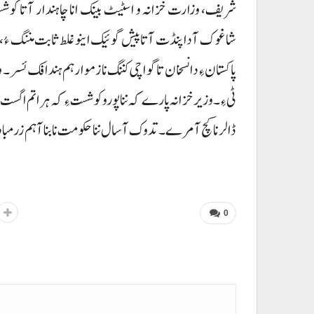
شاغوک آ دا پنڈت آتا پیش گوئیک اینو غلط ثابت مننگ ءُ، داف
پاکستان ءِ دا نسخان تا گواچی کننگ نا زموار ہم ہندافک ئسر۔
ڈالر نا کچ آ مرے۔ تدوک آ سال ننا حکومت نا بناآہم زرمبادلہ نا کوڑی 14 آن ہلیس 15 ارب ڈالر
0