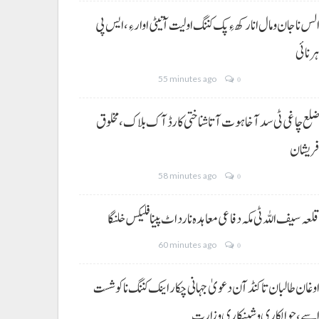
لس نا جان و مال انا رکھ ءِ پک کننگ اولیت آتیٹی اوار ءِ،ایس پی
رنائی
55 minutes ago
0
لع چاغی ٹی سد آ خاہوت آتا شناختی کارڈ آک بلاک، مخلوق
ریشان
58 minutes ago
0
لعہ سیف اللہ ٹی مکہ دفاعی معاہدہ نا رد اٹ پینا فلیکس خلنگا
60 minutes ago
0
وغان طالبان تا کنڈ آن دعویٰ جہانی چکار اینک کننگ نا کوشست
سے،حوالکاری و شینکاری وزارت