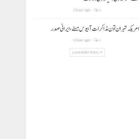
1 hour ago
0
مریکہ تہران تون مذاکرات آ بیوس مسنے، ایرانی صدر
1 hour ago
0
LOAD MORE POSTS