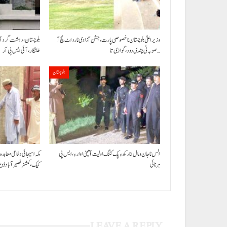
وزیر اعلیٰ بلوچستان نا خصوصی پارت،جشن آزادی نا رد اٹ مچ آ
صوبہ ٹی چندی دود، گوازی تا…
خلنگار،آئی ایس پی آر
بلوچستان
الس نا جان و مال انا رکھ ءِ پک کننگ اولیت آتیٹی اوار ءِ،ایس پی
مکہ اسیجائی دفاعی معاہدہ
ہرنائی
کیک،کمشنر نصیرآباد ڈو
LEAVE A REPLY