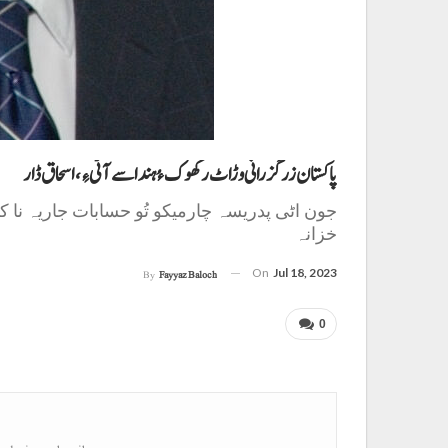
پاکستان زرگزرانی وڑاٹ رکھوک ءُ ہند اسے آٹی ءِ، اسحاق ڈار
خزانہ
On
Jul 18, 2023
By
Fayyaz Baloch
0