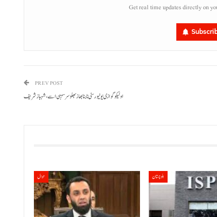
Get real time updates directly on yo
Subscri
PREV POST
اولیکو گوازی یونیورسٹی نا بنا بھاز بھلو سرسہبی اسے، شہباز شریف
بلوچستان
حوال