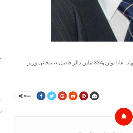
و
ص
ک
جون اٹی پدریسہ چارمیکو تُو حسابات جاریہ نا کھاتہ غاتا توازن334 ملین دالر فاضل ءِ، بنجائی وزیر
خ
Share
م
ک