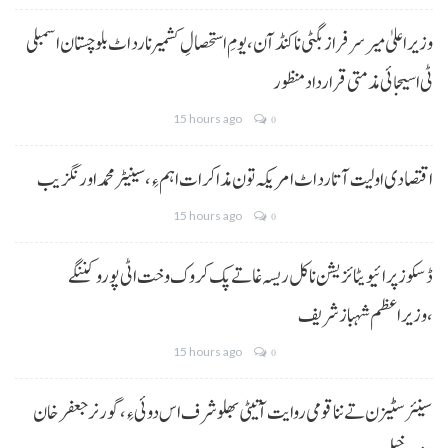
وزیراعلیٰ میر سرفراز بگٹی نا کنڈ آن،یومِ استحصالِ کشمیر نا رد اٹ بلوچستان اسمبلی
ٹی اسیجائی مذمتی قرارداد منظور
15 hours ago
0
اقتصادی اولیت آتا رد اٹ امریکہ تون مذاکرات اہم ءِ،سینیٹر محمد اورنگزیب
15 hours ago
0
ڈسکوز پرائیویٹائزیشن نا کل ریسہ غاتے پک کروک وخت اٹی پورو کننگے
،وزیراعظم شہباز شریف
15 hours ago
0
سینئر سٹیزن تے ننا قومی روایت آتیٹی بھلو شرف اس دوئی ءِ،گورنر جعفرخان