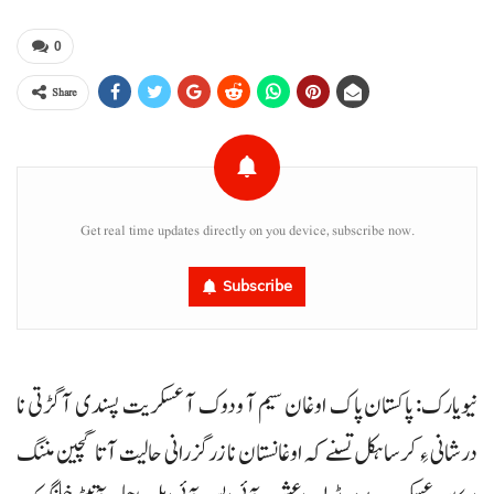
0
Share
Get real time updates directly on you device, subscribe now.
Subscribe
نیویارک: پاکستان پاک اوغان سیم آ ودوک آ عسکریت پسندی آ گڑتی نا
درشانی ءِ کرسا ہکل تسنے کہ اوغانستان نا زرگزرانی حالیت آتا گچین مننگ