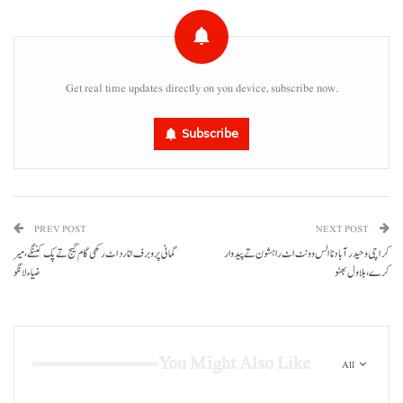
Get real time updates directly on you device, subscribe now.
Subscribe
PREV POST
NEXT POST
کراچی و حیدر آباد نا الس وونٹ اٹ راہشون تے پیدوار
گمانی پر و برف انا رد اٹ رکھی گام گیج تے پک کننگے، میر
کرے،بلاول بھٹو
ضیاء لانگو
You Might Also Like
All