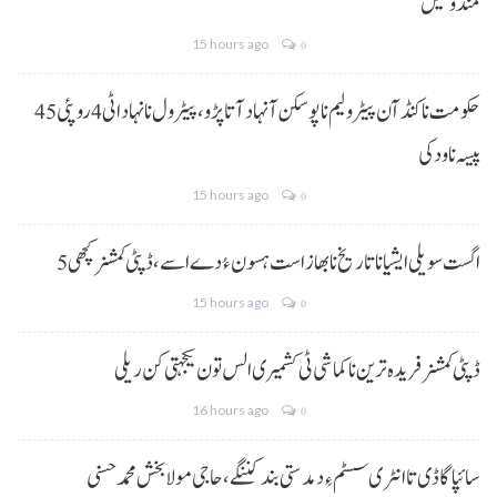
مندوخیل
15 hours ago
0
حکومت نا کنڈ آن پیٹرولیم نا پوسکن آ نہاد آتا پڑو،پیٹرول نا نہاد اٹی 4 روپئی 45
پیسہ نا ودکی
15 hours ago
0
5 اگست سویلی ایشیا نا تاریخ نا بھاز است ہسون ءُ دے اسے،ڈپٹی کمشنر کچھی
15 hours ago
0
ڈپٹی کمشنر فریدہ ترین نا کماشی ٹی کشمیری الس تون یکجہتی کن ریلی
16 hours ago
0
سائپا گاڈی تا انٹری سسٹم ءِ دمدستی بند کننگے، حاجی مولا بخش محمد حسنی