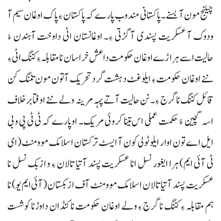
چیلنج مون آ بسنے۔ پاکستانی مندوب پارے کہ پاکستان ءِ پاک اوغان سیم آ
ودوک آ عسکریت پسندی آ گڑتی ءِ۔ اوغانستان اٹی داوخت آہندن ءُ
حالیت اسے ہراڑے اوغان حکومت داعش خراسان نا مقابلہ ءِ کننگ اٹی ءِ
ننے اوغان حکومت ءِ ایلو غٹ دہشت گرد تحریک آتون مون تننگ کن
قائل کننگ نا گرج ءِ۔ نن حالیت آتے پہہ مرینہ ولے ننے اوفتا برخلاف
اسہ گچین ءُ حکمت عملی اس تینا کروئی مریک۔ اوپارے کہ ٹی ٹی پی و بی
ایل اے تون اوار ایلو ٹولی کون آ ایسٹ ترکستان اسلامک موومنٹ (ای
ٹی آئی ایم) ہرا ایغور نسل انا عسکریت پسند آتیا تالان ءِ و ازبک نسل نا
عسکریت پسند آتیا تالان اسلامک موومنٹ آف ازبکستان (آئی ایم یو) نا
ہم مقابلہ ءِ کننگ نا گرج ءِ ولے اوغان حکومت نا کنڈان داوڑنا کوشست