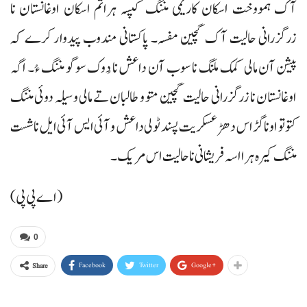
آک ہمووخت اسکان کاریمی مننگ کپسہ ہراتم اسکان اوغانستان نا
زرگزرانی حالیت آک گچین مفسہ۔ پاکستانی مندوب پیدوار کرے کہ
پیشن آن مالی کمک ملنگ نا سوب آن داعش نا دُوک سوگو مننگ ءُ۔ اگہ
اوغانستان نا زرگزرانی حالیت گچین متو و طالبان تے مالی وسیلہ دوئی مننگ
کتو تو اونا گڑاس دھڑ عسکریت پسند ٹولی داعش و آئی ایس آئی ایل نا شست
مننگ کیرہ ہرا اسہ فریشانی نا حالیت اس مریک۔
(اے پی پی)
0
Facebook
Twitter
Google+
Share