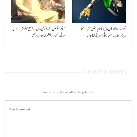
حکومت نا کنڈ آن پیٹرولیم نا پوسکن آ نہاد آتا
سینئر سٹیزن تے ننا قومی روایت آتیٹی بھلو شرف اس
پڑو،پیٹرول نا نہاد اٹی 4 روپئی 45 پیسہ…
دوئی ءِ،گورنر جعفرخان مندوخیل
LEAVE A REPLY
Your email address will not be published.