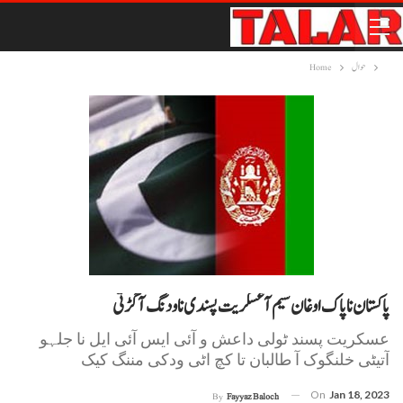
حوال
Home
پاکستان نا پاک اوغان سیم آ عسکریت پسندی نا ودنگ آ گڑتی
عسکریت پسند ٹولی داعش و آئی ایس آئی ایل نا جلہو
آتیٹی خلنگوک آ طالبان تا کچ اٹی ودکی مننگ کیک
On
Jan 18, 2023
By
Fayyaz Baloch