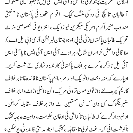
اسکان عسکریت پسند ٹولی داعش و آئی ایس آئی ایل نا جلہو آتیٹی خلنگوک
آ طالبان تا کچ اٹی ودکی مننگ کیک۔ اقوام متحدہ ٹی پاکستان نا آخبتی
مندوب منیر اکرم امریکی میگزین نیوزویک ءِ انٹرویو ٹی خصوصی وڑاٹ
تحریک طالبان پاکستان (ٹی ٹی پی) و بلوچستان لبریشن آرمی (بی ایل اے)،
علاقائی داعش خراسان شاخ، ہرادے آئی ایس آئی ایس نا یا آئی ایس
آئی ایل نا ذکر ءِ کرے ہرافک پاکستانی کارندہ و شاری تے شست کریر۔
اوپارے کہ منہ وخت دا ٹولیک اوار مرسا ہم پاکستان نا فائدہ غاتا برخلاف
کاریم کیرہ۔ ننے داڑتون مون تروئی مریک و نن داخلی وڑاٹ دانا برخلاف
سنبرینگوک اُن دُن کہ نن مستین اٹ دانا برخلاف مقابلہ کرینن۔
اوخبڑدار کرے کہ طالبان تا کماشی ٹی اوغان حکومت ءِ دا ہیت ءِ پہہ کننگ
نا کوشست اٹی کہ دا غٹ ٹولی تا مقابلہ ءِ کننگ اونا دمدستی فائدہ ٹی، پوسکن ءُ