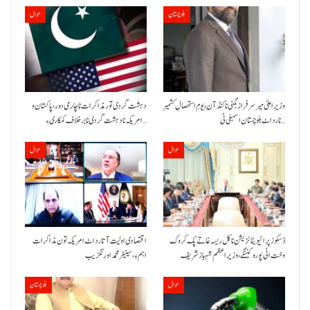
بلوچستان
حوال
وزیراعلیٰ میر سرفراز بگٹی نا کنڈ آن،یومِ استحصالِ کشمیر
دہشت گردی تور مذاکرات نا چارمی دور،پاکستان و
نا رد اٹ بلوچستان اسمبلی ٹی…
امریکہ نا دہشت گردی نا برخلاف کمکاری ءِ…
حوال
حوال
ڈسکوز پرائیویٹائزیشن نا کل ریسہ غاتے پک کروک
اقتصادی اولیت آتا رد اٹ امریکہ تون مذاکرات
وخت اٹی پورو کننگے ،وزیراعظم شہباز شریف
اہم ءِ،سینیٹر محمد اورنگزیب
حوال
بلوچستان