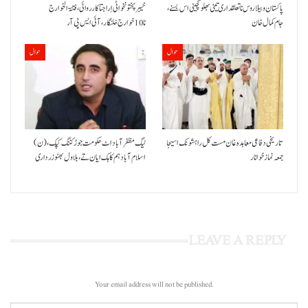
پاکستان و بیلاروس نا تعلقداری تیٹی بھلو گچینی اس بسنے،
خیبر پختونخوا ٹی اِرا جتا کارروائی، فتنۃ الخوارج
جام کمال خان
نا 10خوارج خلنگار،آئی ایس پی آر
حوال
حوال
تاریخی دفاعی معاہدہ غان مست کل راہشونک اسیجا
(ن) لیگ مظفرآباد اٹ حکومت جوڑ کننگ کپک،
جمعہ نماز خوانار
اسلام آباد ہم کاہک ایان تے، بلاول بھٹو زرداری
LEAVE A REPLY
Your email address will not be published.