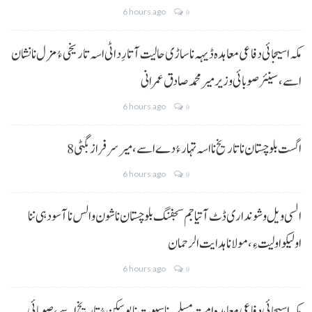
6 hours ago
0
مکہ اسیجائی دفاعی معاہدہ ڈیہہ نا ساڑی حالیت آتا رِد اٹی اسہ تاریخی ءُ مزل نا نشان
اسے،سینئر صوبائی وزیر میر محمد صادق عمرانی
6 hours ago
0
8 اگست بلوچستان نا تاریخ نا اسہ تہار ءُ دے اسے، میرسرفراز بگٹی
6 hours ago
0
السی ویل و شونداری ڈٹ آتیا جم سجفنگ بلوچستان نا شون و الس نا آسودہی ننا
اولیکو اولیت ءِ،مولانا ہدایت الرحمان
6 hours ago
0
مکہ اسیجائی دفاعی معاہدہ امتِ مسلمہ نا سیوت نا پوسکن ءُ تاریخ اسے، صوبائی