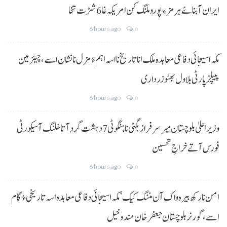
ایران آبنائے ہرمز ءِ پورو ملنگ کن امریکہ غا 6 شڑت تخا
6 hours ago
0
مکہ اسیجائی دفاعی معاہدہ ملک انا تاریخ نا اسہ اہم ءُ مزل نا نشان اسے، چیئرمین
پیپلز پارٹی بلاول بھٹو زرداری
6 hours ago
0
وزیراعلیٰ بلوچستان میر سرفراز بگٹی نا ہنگو ٹی 7 دہشت گرد آتا خلنگ آ سیکورٹی
فورس آتے خراجِ تحسین
6 hours ago
0
امن نا رکھ بیرہ واک آن مننگ کیک‘ مکہ اسیجائی دفاعی معاہدہ اسہ تاریخی ءُ گام
اسے،گورنر بلوچستان جعفر خان مندوخیل