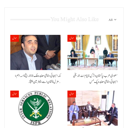
You Might Also Like
All
حوال
حوال
سعودی عرب، پاکستان و ترکیہ نا نیام اٹ تاریخی
مکہ اسیجائی دفاعی معاہدہ ملک انا تاریخ نا اسہ اہم ءُ
اسیجائی دفاعی معاہدہ پک مس
مزل نا نشان اسے، چیئرمین پیپلز…
حوال
حوال