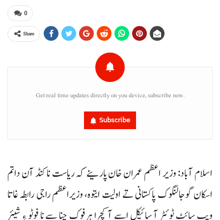
0
Share
Get real time updates directly on you device, subscribe now.
Subscribe
اسلام آباد: وزیر اعظم عمران خان پارینے کہ ریاست نا کنڈ آن داتم
اسکان گوجالنگوک پاکستانی تے اولیت ایتوہ، وزیراعظم راجی رابطہ غاتا
ویب سائٹ ٹوئٹر آ سائیکل اسے آ کچرا ہرفوک چنا سے نا فوٹو ءِ شیئر