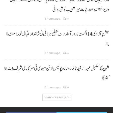
وزیر خزانہ و معدنیات میر شعیب نوشیروانی
6 hours ago
0
جشنِ آزادی 14 اگست نا دود آتا رد اٹ ضلع ہرنائی ٹی شاندار فٹبال ٹورنامنٹ نا
بنا
6 hours ago
0
شہید کانسٹیبل عبدالرشید نا نماز جنازہ پولیس لائن سیوی ٹی سرکاری شرف اٹ ادا
کننگا
6 hours ago
0
LOAD MORE POSTS