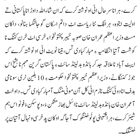
کرے، ہرانا سرحال اٹی او نوشتہ کرے کہ ان شاء اللہ دا وڑ انا پاکستانی تے
اولیت ایتوہ، ہرافک ننا ریاست اٹ داتم اسکان گوجالنگسا ہنانو، داکان
مست وزیر اعظم عمران خان صوبہ خیبر پختونخوا ءِ خرسی اٹ خرن کننگ نا
کوشست آتیا انتظامیہ ءِ مبارکبادی تس، تینا ٹویٹ اٹی او نوشتہ کرے کہ
ایبٹ آباد نا علاقہ جدکر بانڈہ بدلینڈ سائٹ ءِ پاکستان گرین مہم نا بشخ اس
جوڑ کننگانے، وزیراعظم خیبر پختونخوا حکومت ءِ 10 بلین ٹری سونامی
ہدف انا دوئی کننگ نا رُم اٹی کل آن مونی مننگ آ مبارکبادی تس۔ دا وخت
آ عمران خان بانڈہ بدلینڈ سائٹ نا اسُل بھاز متکن ءُ، و پوسکن ءُ فوٹو اس ہم
شیئر کرے، ہرافتیٹی پوٹَو خننگوک آ جاگہ اوکان پد خرسی و نہال آتیان پر
خننگک۔