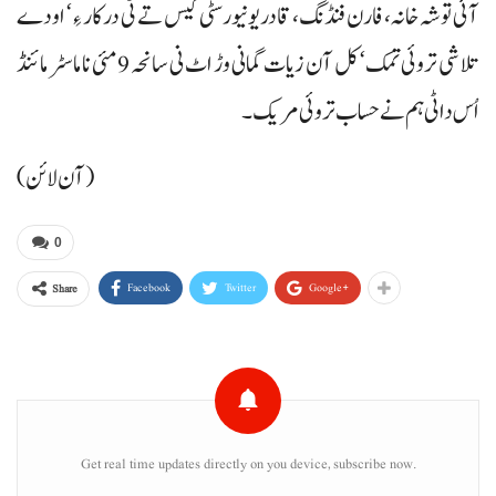
آئی توشہ خانہ، فارن فنڈنگ، قادریونیورسٹی کیس تے ٹی درکار ءِ‘ اودے
تلاشی تروئی تمک‘ کل آن زیات گمانی وڑ اٹ نی سانحہ 9 مئی نا ماسٹر مائنڈ
اُس داٹی ہم نے حساب تروئی مریک۔
(آن لائن)
0
Facebook
Twitter
Google+
Share
Get real time updates directly on you device, subscribe now.