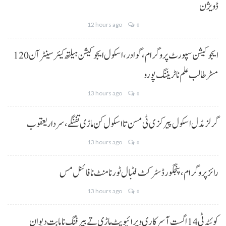
ڈویژن
12 hours ago
0
ایجوکیشن سپورٹ پروگرام،گوادر، اسکول ایجوکیشن ہیلتھ کیئر سینٹر آن 120
مسڑ طالب علم نا ٹریننگ پورو
13 hours ago
0
گرلز مڈل اسکول پیرکزی ٹی مسن تا اسکول کن ماڑی تفنگے، سردار یعقوب
13 hours ago
0
رائز پروگرام، پنجگور ڈسٹرکٹ فٹبال ٹورنامنٹ نا فائنل مس
13 hours ago
0
کوئٹہ ٹی 14 اگست آ سرکاری و پرائیویٹ ماڑی تے بیرفنگ نا بابت دیوان