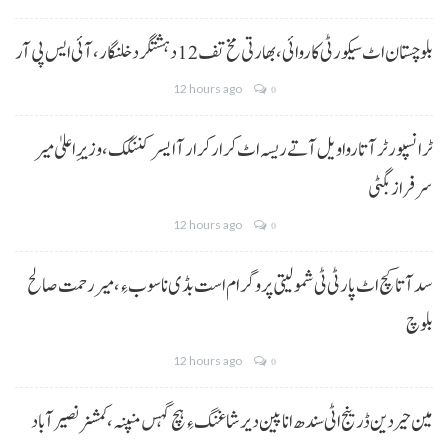
بلوچستان اٹ سیکورٹی کاروائی، بھارتی مخ تف 12 دہشتگرد خلنگار،آئی ایس پی آر
12 hours ago
0
ٹرانسپورٹر آتا روا ویل آتے ریسہ اٹ کرار کرار آ ایسر کننگک ،وزیرِ اعلیٰ میر
سرفراز بگٹی
12 hours ago
0
سد آتا کچ اٹ پارٹی ٹی شمولیتی پروگرام است بڈی نا سوب ءِ،میر رحمت صالح
بلوچ
12 hours ago
0
مین حیردین ڈرینج اٹی سندھ انا پین دیر شاغنگ ءِ ہچ گہس منپنہ،کمشنر نصیرآباد