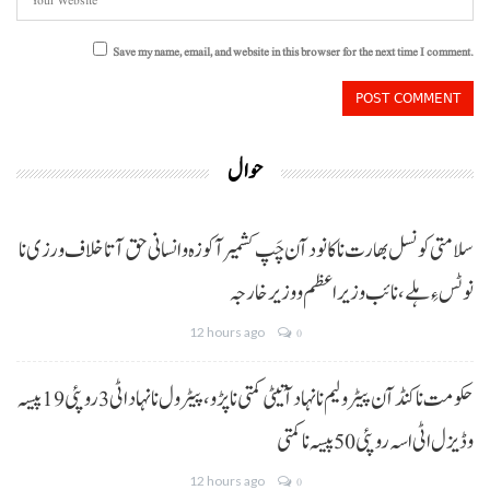
Save my name, email, and website in this browser for the next time I comment.
حوال
سلامتی کونسل بھارت نا کانود آن چَپ کشمیر آ کوزہ و انسانی حق آتا خلاف ورزی نا
نوٹس ءِ ہلے،نائب وزیراعظم و وزیر خارجہ
12 hours ago
0
حکومت نا کنڈ آن پیٹرولیم نا نہاد آتیٹی کمتی نا پڑو،پیٹرول نا نہاد اٹی 3 روپئی 19 پیسہ
و ڈیزل اٹی اسہ روپئی 50 پیسہ نا کمتی
12 hours ago
0