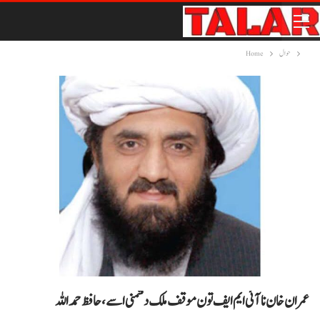
حوال
Home
عمران خان نا آئی ایم ایف تون موقف ملک دشمنی اسے، حافظ حمداللہ