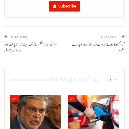
Subscribe
PREV POST
NEXT POST
لس گچین کاری تے کن ووٹ اندراج آن بیرہ چار دے
امریکہ، لاس اینجلس نا خڑک آ جہاز اس تما، پائلٹ تون
سلیسر
اوار 6بندغ زوال
You Might Also Like
All
حوال
حوال