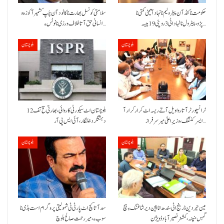
حکومت نا کنڈ آن پیٹرولیم نا نہاد آتیٹی کمتی نا
سلامتی کونسل بھارت نا کانود آن چَپ کشمیر آ کوزہ و
پڑو،پیٹرول نا نہاد اٹی 3 روپئی 19 پیسہ…
انسانی حق آتا خلاف ورزی نا نوٹس ءِ…
بلوچستان
بلوچستان
ٹرانسپورٹر آتا روا ویل آتے ریسہ اٹ کرار کرار آ
بلوچستان اٹ سیکورٹی کاروائی، بھارتی مخ تف 12
ایسر کننگک ،وزیرِ اعلیٰ میر سرفراز…
دہشتگرد خلنگار،آئی ایس پی آر
بلوچستان
بلوچستان
مین حیردین ڈرینج اٹی سندھ انا پین دیر شاغنگ ءِ ہچ
سد آتا کچ اٹ پارٹی ٹی شمولیتی پروگرام است بڈی نا
گہس منپنہ،کمشنر نصیرآباد ڈویژن
سوب ءِ،میر رحمت صالح بلوچ