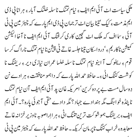
ملکی سیاست اٹ آئی ایم ایف ءِ نیام تمنگ نا سلہ خلنگ آبار ءِ ہرانا پی ڈی
ایم مذمت ءِ کیک‘ تینا بیان اٹ ترجمان پی ڈی ایم پارے کہ چیئرمین پی ٹی
آئی ءِ سما اف کہ ملک اٹ گچین کاری کرفنگ آئی ایم ایف نا آخا الیکشن
کمیشن ناکاریم ءِ‘ درو اسکان تینا جلسہ غاتے ٹی پیشن نا نیام تمنگ نا راگ کرسا
قوم ءِ ریفوک آ اینو نیام تمنگ نا سلہ خلسا عمران نیازی دیر ءِ ریفنگ نا
کوشست کننگ اٹی ءِ۔ حافظ حمداللہ پارے کہ دا ہمو منافقت ءِ ہرادے نن
دَہ سال مست بے پردہ کرین‘ امریکہ غان پد آئی ایم ایف آن نیام تمنگ
نا پنڈہ خواہنگ مگہ ہندادے جہاد؟ مگہ دادے حقی آجوئی پارہ؟۔آئی ایم
ایف ءِ بریفنگ ہمو شوکت ترین تننگ اٹی ءِ ہرا اِرا صوبہ نا وزیرخزانہ غاتے
معاہدہ ءِ خراب کننگ ناپرمان کریکہ۔ حافظ حمداللہ پارے کہ چیئرمین پی ٹی