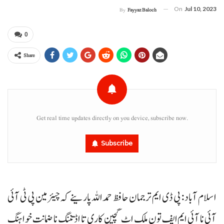
On
Jul 10, 2023
By
Fayyaz Baloch
0
Share
Get real time updates directly on you device, subscribe now.
Subscribe
اسلام آباد : پی ڈی ایم ترجمان حافظ حمداللہ پارینے کہ چیئرمین پی ٹی آئی
آئی نا آئی ایم ایف تون ملک اٹ گچین کاری تا اڈ تننگ نا ضمانت خواہنگ