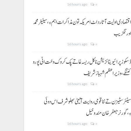
16 hours ago
0
قتصادی اولیت آتا رد اٹ امریکہ تون مذاکرات اہم ءِ،سینیٹر محمد
ورنگزیب
16 hours ago
0
سکوز پرائیویٹائزیشن نا کل ریسہ غاتے پک کروک وخت اٹی پورو
ننگے ،وزیراعظم شہباز شریف
16 hours ago
0
ینئر سٹیزن تے ننا قومی روایت آتیٹی بھلو شرف اس دوئی
ِ،گورنر جعفرخان مندوخیل
16 hours ago
0