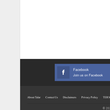
Facebook
Join us on Facebook
About Talar
Contect Us
Disclaimers
Privacy Policy
TERM
© 202