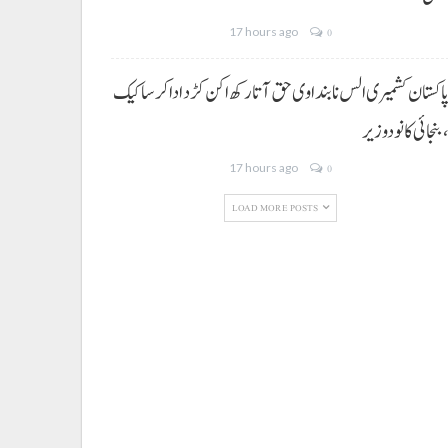
17 hours ago
0
اکستان کشمیری الس نا بنداوی حق آتا رکھ اکن کڑد ادا کرسا کیک
بنجائی کانودوزیر
17 hours ago
0
LOAD MORE POSTS