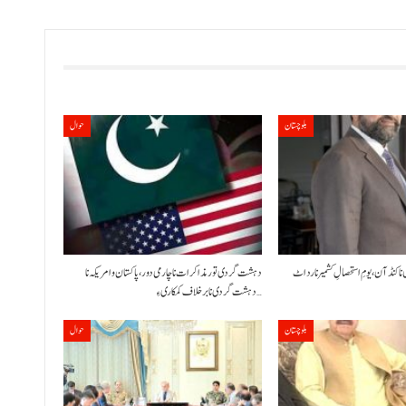
بلوچستان
حوال
 نا کنڈ آن،یومِ استحصالِ کشمیر نا رد اٹ
دہشت گردی تور مذاکرات نا چارمی دور،پاکستان و امریکہ نا
دہشت گردی نا برخلاف کمکاری ءِ…
بلوچستان
حوال