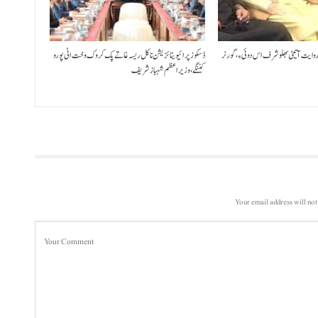
 روایت آتیٹی بھلو شرف اس دوئی ءِ،گورنر
ڈسکوز پرائیویٹائزیشن نا کل ریسہ غاتے پک کروک وخت اٹی پورو
کننگے ،وزیراعظم شہباز شریف
Your email address will not