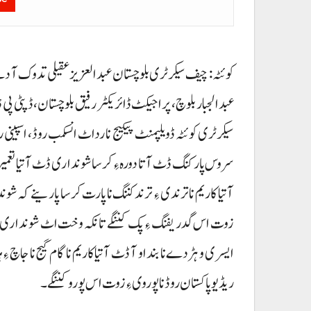
کوئٹہ : چیف سیکرٹری بلوچستان عبدالعزیز عقیلی تدوک آ دے س
عبدالجبار بلوچ، پراجیکٹ ڈائریکٹر رفیق بلوچستان، ڈپٹی پی
سیکرٹری کوئٹہ ڈویلپمنٹ پیکیج نا رداٹ انسکمب روڈ، اسپینی 
سروس پارکنگ ڈٹ آتا دورہ ءِ کرسا شونداری ڈٹ آتیا تعمیراتی 
آتیا کاریم نا ترندی ءِ ترند کننگ نا پارت کرسا پارینے کہ 
زوت اس گدریفنگ ءِ پک کننگے تانکہ وخت اٹ شونداری 
ایسری و ہڑدے نا بنداو آ ڈٹ آتیا کاریم نا گام گیج نا جاچ 
ریڈیو پاکستان روڈ نا پوروی ءِ زوت اس پورو کننگے۔