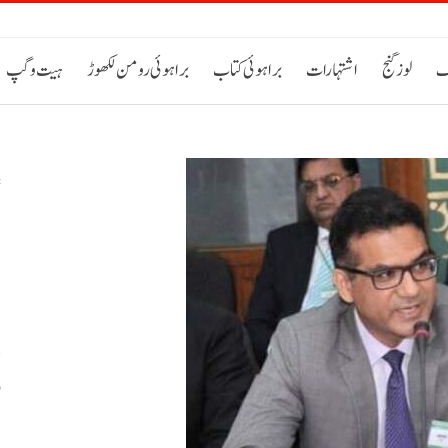
ک
لوز گنج
اشتہارات
براہوئی کتاب
براہوئی رومن لکھوڑ
ہیت و گپ
د
د
و
ب