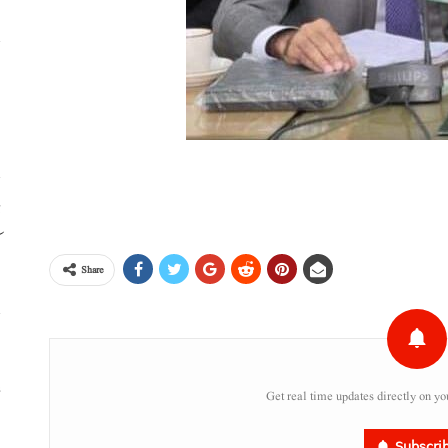
ا
ا
ڈ
ک
Share
س
ء
Get real time updates directly on yo
Subscri