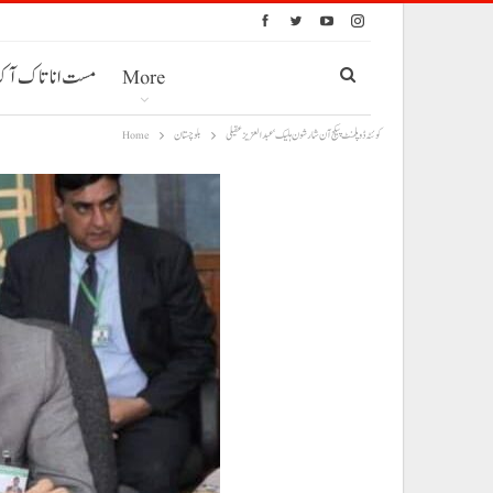
More
مست انا تاک آ
کوئٹہ ڈوپلمنٹ پیکج آن شار شون ہلیک‘ عبدالعزیز عقیلی
بلوچستان
Home