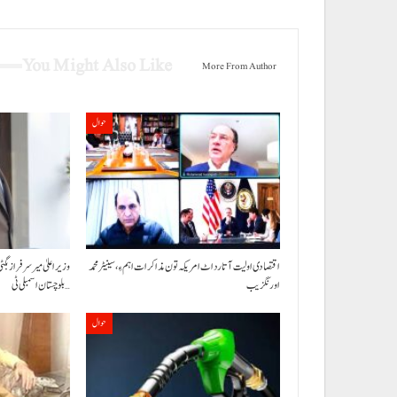
You Might Also Like
More From Author
حوال
اقتصادی اولیت آتا رد اٹ امریکہ تون مذاکرات اہم ءِ،سینیٹر محمد
وزیراعلیٰ میر سرفراز بگٹی
اورنگزیب
بلوچستان اسمبلی ٹی…
حوال