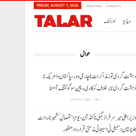
About Talar
Contect Us
FRIDAY, AUGUST 7, 2026
ویڈیو
لوزانک
حوال
ہشت گردی تور مذاکرات نا چارمی دور،پاکستان و امریکہ نا
ہشت گردی نا برخلاف کمکاری ءِ پین سوگو کننگ آ امنا
16 hours ago
0
زیراعلیٰ میر سرفراز بگٹی نا کنڈ آن،یومِ استحصالِ کشمیر نا رد اٹ
لوچستان اسمبلی ٹی اسیجائی مذمتی قرارداد منظور