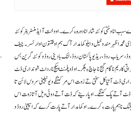
ح
اٹ
ہب انا وختی کوئٹہ شار انا دورہ ءِ کرے۔ او وخت آ ایڈمنسٹریٹر کوئٹہ
 ڈی محمد اظہر مندوخیل و ایلو کمامدار آک ہم اوفتتون اوار ئسر۔ چیف
روڈ، سریاب روڈ، ریڈیو پاکستان روڈ، لنک بادینی روڈ و کوئٹہ گرین بس
ک
کاریم نا گام گیج نا جاچ ءِ ہلکر۔ او ڈوپلمنٹ پیکج نا رداٹ شونداری ڈٹ
شونداری ڈٹ آتیا کل سختی تے زوت اس مر کننگے و یوٹیلیٹی سروس لائن تا
ڈ
ڈٹ آتے پک کننگے۔ او پارینے کہ ڈت آتے دوئی ویل آتا زوت اس
ءِ ہلنگ نا ہم پارت ءِ کرے۔ او کمامدار آتے پارت کرے کہ اسپینی روڈ و
س
ح