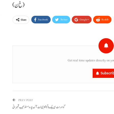
(خ ن)
Facebook
Twitter
Google+
ReddIt
Share
پ
،
Get real time updates directly on yo
Subscri
PREV POST
گوادر اٹ سی پیک نا گیشتری ڈٹ آک پورو مسنو‘ مجیب قمبرانی