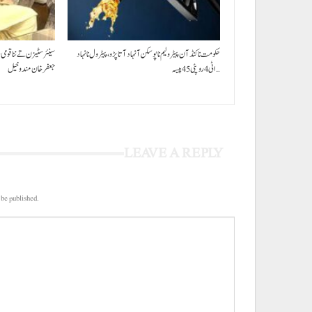
حکومت نا کنڈ آن پیٹرولیم نا پوسکن آ نہاد آتا پڑو،پیٹرول نا نہاد
سینئر سٹیزن تے ننا قومی
اٹی 4 روپئی 45 پیسہ…
جعفرخان مندوخیل
LEAVE A REPLY
 be published.