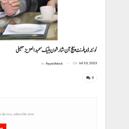
کوئٹہ ڈوپلمنٹ پیکج آن شار شون ہلیک‘ عبدالعزیز عقیلی
On
Jul 10, 2023
By
Fayyaz Baloch
0
u device, subscribe now.
be