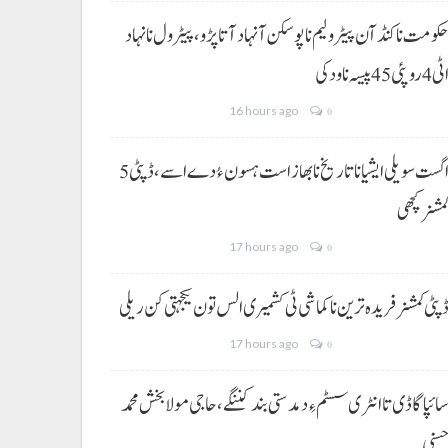
کومت نا کنڈ آن پیٹرولیم نا پوسکن آ نہاد آتا پڑو،پیٹرول نا نہاد
ی 4 روپئی 45 پیسہ نا ودکی
16 hours ago
0
5 اگست سویلی ایشیا نا تاریخ نا بھاز است ہسون ءُ دے اسے،ڈپٹی
مشنر کچھی
17 hours ago
0
پٹی کمشنر فریدہ ترین نا کماشی ٹی کشمیری الس تون یکجہتی کن ریلی
17 hours ago
0
ائپا گاڈی تا انٹری سسٹم ءِ دمدستی بند کننگے، حاجی مولا بخش محمد
سنی