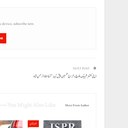
u device, subscribe now.
be
NEXT POST
ڈپٹی کمشنر شیہک بلوچ ءِ خراج تحسین پیش کینہ‘آغاحفظ الرحمن شاہ
You Might Also Like
More From Author
بلوچستان