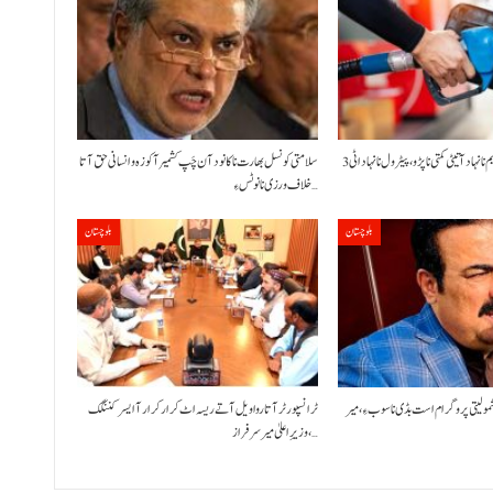
حکومت نا کنڈ آن پیٹرولیم نا نہاد آتیٹی کمتی نا پڑو،پیٹرول نا نہاد اٹی 3
سلامتی کونسل بھارت نا کانود آن چَپ کشمیر آ کوزہ و انسانی حق آتا
خلاف ورزی نا نوٹس ءِ…
بلوچستان
بلوچستان
شمولیتی پروگرام است بڈی نا سوب ءِ،میر
ٹرانسپورٹر آتا روا ویل آتے ریسہ اٹ کرار کرار آ ایسر کننگک
،وزیرِ اعلیٰ میر سرفراز…