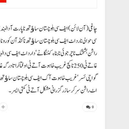
چاغی (آن لائن) ایف سی بلوچستان ساﺅتھ نا پارت آ دالبندی
سی حوالی نارد اٹ ایف سی بلوچستان ساﺅتھ ناکنڈآن کورونا دَ
راشن بشخنگ نا چرجوئی نا بناءِ کننگانے‘ دا رد اٹ ایف سی دالبند
غاتے ٹی 250 نا کچ غریب خاہوت آتے ٹی اوفتا اُرا
گواچی ئسر‘ غریب خاہوت آک ایف سی بلوچستان ساﺅتھ نا آئی
اٹ راشن سر کرسا زرگزرانی مشکل آتے ٹی کمتی ایسر۔
0