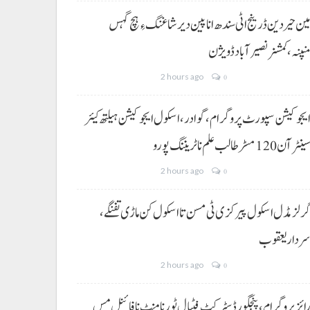
ین حیردین ڈرینج اٹی سندھ انا پین دیر شاغنگ ءِ ہچ گہس
نپنہ،کمشنر نصیرآباد ڈویژن
2 hours ago
0
یجوکیشن سپورٹ پروگرام،گوادر، اسکول ایجوکیشن ہیلتھ کیئر
ینٹر آن 120 مسڑ طالب علم نا ٹریننگ پورو
2 hours ago
0
رلز مڈل اسکول پیرکزی ٹی مسن تا اسکول کن ماڑی تفنگے،
ردار یعقوب
2 hours ago
0
ائز پروگرام، پنجگور ڈسٹرکٹ فٹبال ٹورنامنٹ نا فائنل مس