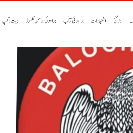
ک
لوز گنج
اشتہارات
براہوئی کتاب
براہوئی رومن لکھوڑ
ہیت و گپ
س
خ
ح
اٹی 