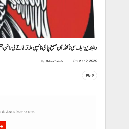
دالبندین ایف سی ناکنڈآن ضلع چاغی نا کیہی علاقہ غاتے ٹی راشن بشخ
On
Apr 9, 2020
By
Hafeez Baloch
0
u device, subscribe now.
be