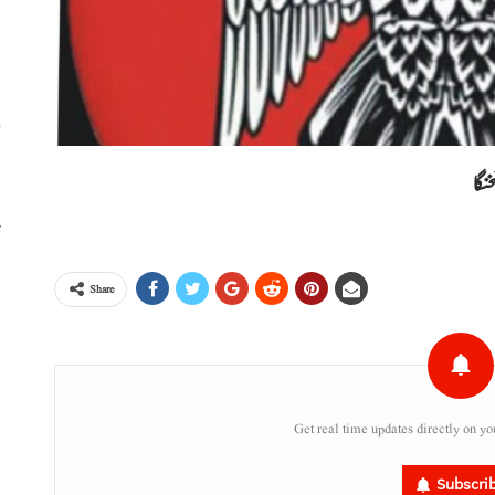
خ
نگا
ٹ
،
Share
س
ر
Get real time updates directly on yo
Subscri