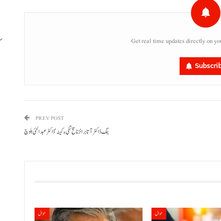
Get real time updates directly on yo
ب
Subscri
PREV POST
ینگ ڈاکٹر آتا برانز نا مخ تفی ءِ کینہ‘ڈاکٹر عبدالحئی بلوچ
حوال
حوال