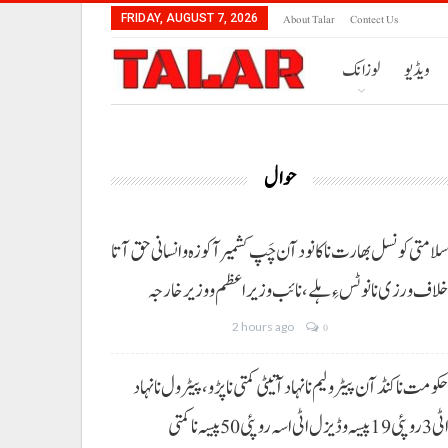
About Talar
Contect Us
FRIDAY, AUGUST 7, 2026
ویڈیو
لوزانک
حوال
لامتی کونسل بھارت نا کانود آن چَپ کشمیر آ کوزہ و انسانی حق آتا
لاف ورزی نا نوٹس ءِ ہلے،نائب وزیراعظم و وزیر خارجہ
2 hours ago
0
کومت نا کنڈ آن پیٹرولیم نا نہاد آتیٹی کمتی نا پڑو،پیٹرول نا نہاد
3 روپئی 19 پیسہ و ڈیزل اٹی اسہ روپئی 50 پیسہ نا کمتی