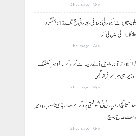
2 hours ago
0
بلوچستان اٹ سیکورٹی کاروائی، بھارتی مخ تف 12 دہشتگرد
لنگار،آئی ایس پی آر
2 hours ago
0
رانسپورٹر آتا روا ویل آتے ریسہ اٹ کرار کرار آ ایسر کننگک
وزیرِ اعلیٰ میر سرفراز بگٹی
2 hours ago
0
د آتا کچ اٹ پارٹی ٹی شمولیتی پروگرام است بڈی نا سوب ءِ،میر
حمت صالح بلوچ
2 hours ago
0