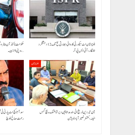
بلوچستان اٹ سیکورٹی کاروائی، بھارتی مخ تف 12 دہشتگرد
خلنگار،آئی ایس پی آر
روپئی 19 پیسہ…
بلوچستان
مین حیردین ڈرینج اٹی سندھ انا پین دیر شاغنگ ءِ ہچ گہس
سد آتا کچ اٹ پارٹی ٹی 
منپنہ،کمشنر نصیرآباد ڈویژن
رحمت صالح بلوچ