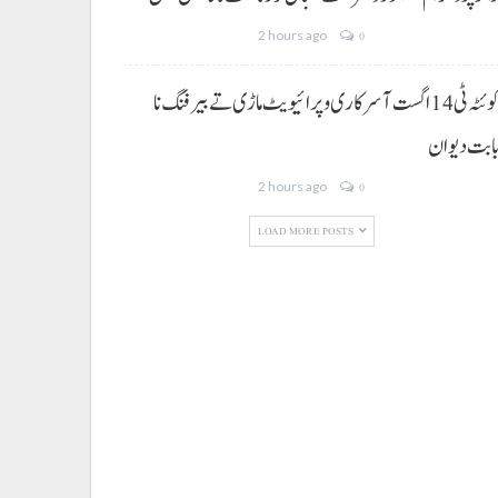
2 hours ago
0
کوئٹہ ٹی 14 اگست آ سرکاری و پرائیویٹ ماڑی تے بیرفنگ نا
ابت دیوان
2 hours ago
0
LOAD MORE POSTS