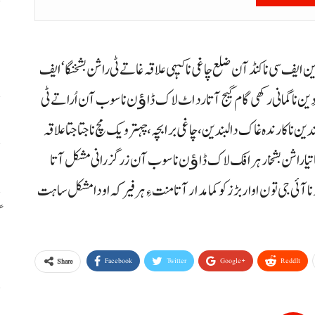
م
م
ن ایف سی ناکنڈآن ضلع چاغی نا
کیہی علاقہ غاتے ٹی راشن بشخنگا‘ ایف
ین نا گمانی رکھی گام گیج آتا رد اٹ لاک ڈاﺅن نا سوب آن اُراتے ٹی
ا
ین نا کارندہ غاک دالبندین، چاغی برابچہ، چہتر و یک مچ نا جتا جتا علاقہ
س
تا درگہ غاتیا راشن بشخار ہرافک لاک ڈاﺅن ناسوب آن زرگزرانی مشکل آتا
 جی تون اوار بڑزکو کمامدار آتا منت ءِ ہرفیر کہ او دا مشکل ساہت
گ
س
Facebook
Twitter
Google+
ReddIt
Share
ر