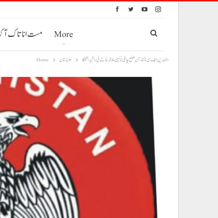
More
مست انا تاک آ
دالبندین ایف سی ناکنڈآن ضلع چاغی نا کیہی علاقہ غاتے ٹی راشن بشخنگا
بلوچستان
Home