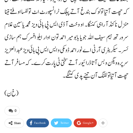
کہ چھت آتیا تولوک بندغ آتے پبلک ٹرانسپورٹ اٹ تولفسا اوفتے تینا
منزل نا کنڈآ راہی کننگا۔ او وخت آ ڈی ایس پی ہائی ویز محمد یاسین غلام
سرور تھ ہیم سیف اللہ جویا بابو میر احمد تون اوار ایلو افسرک ہم ساڑی
ئسر۔ سیکریٹری آر ٹی اے نور احمد ڈومکی و ایس ایس پی ہائی ویز عبدالعزیز
سرپرہ ویگن و بس آتا ڈرائیور آتے سختی ٹی پارت کرے۔ کہ مسافر آتے
چھت آتیا تولفنگ آن تینے پدی کننگے۔
(خ ن)
0
Facebook
Twitter
Google+
Share