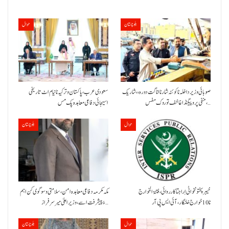
بلوچستان
حوال
صوبائی وزیر داخلہ نا کوئٹہ شار نا اناگت دورہ،، شاریک
سعودی عرب، پاکستان و ترکیہ نا نیام اٹ تاریخی
منفی پروپیگنڈا غا خف توروک مفس،…
اسیجائی دفاعی معاہدہ پک مس
حوال
بلوچستان
خیبر پختونخوا ٹی اِرا جتا کارروائی، فتنۃ الخوارج
مکہ مکرمہ دفاعی معاہدہ امن، سلامتی و سوگوی کن اہم
نا 10خوارج خلنگار،آئی ایس پی آر
ءُ پیشرفت اسے،وزیراعلیٰ میر سرفراز…
حوال
بلوچستان