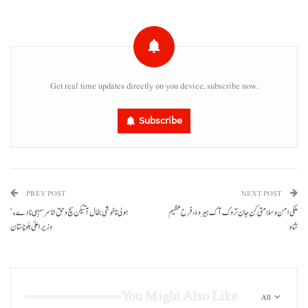
Get real time updates directly on you device, subscribe now.
Subscribe
PREV POST
NEXT POST
ملکی امن و سلامتی کن جان تروک آک ہیرو ءُ، فرح عظیم
ہولی نا خوشی بخال آتیکن سچ و حق انا سرسہبی نا دے ءِ‘
شاہ
وزیراعلیٰ بلوچستان
You Might Also Like
All