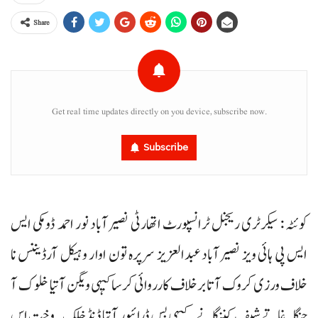
Share
Get real time updates directly on you device, subscribe now.
Subscribe
کوئٹہ : سیکرٹری ریجنل ٹرانسپورٹ اتھارٹی نصیرآباد نور احمد ڈومکی ایس
ایس پی ہائی ویز نصیرآباد عبدالعزیز سرپرہ تون اوار وہیکل آرڈیننس نا
خلاف ورزی کروک آتا برخلاف کارروائی کرسا کیہی ویگن آتیا خلوک آ
جنگلہ غاتے شیف کننگانے۔ کیہی بس ڈرائیور آتیا ڈنڈ خلک۔ وخت اس