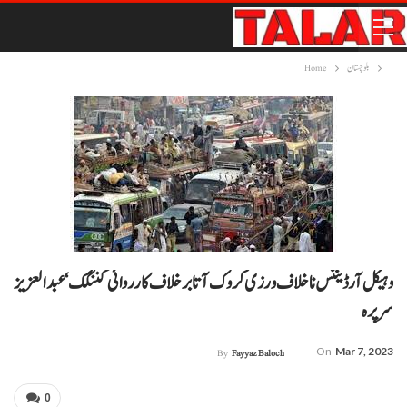
بلوچستان
Home
وہیکل آرڈیننس نا خلاف ورزی کروک آتا برخلاف کارروائی کننگک‘ عبدالعزیز
سرپرہ
On
Mar 7, 2023
By
Fayyaz Baloch
0