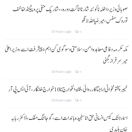
صوبائی وزیر داخلہ نا کوئٹہ شار نا اناگت دورہ،، شاریک منفی پروپیگنڈا غا خف
توروک مفس، میر ضیا اللہ لانگو
15 hours ago
0
مکہ مکرمہ دفاعی معاہدہ امن، سلامتی و سوگوی کن اہم ءُ پیشرفت اسے،وزیراعلیٰ
میر سرفراز بگٹی
16 hours ago
0
خیبر پختونخوا ٹی اِرا جتا کارروائی، فتنۃ الخوارج نا 10خوارج خلنگار،آئی ایس پی آر
16 hours ago
0
اسماء جتک کیس انسانی حق انا سنجیدہ باندات اسے، گوجالنگ مفک،ڈاکٹر ربابہ
خان بلیدی