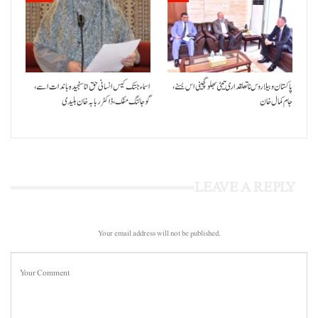
پاکستان و بیلاروس نا تعلقداری تیٹی بھلو گچینی اس بسنے،
اسماء جتک کیس انسانی حق انا سنجیدہ باندات اسے،
جام کمال خان
گوجالنگ مفک،ڈاکٹر ربابہ خان بلیدی
LEAVE A REPLY
Your email address will not be published.