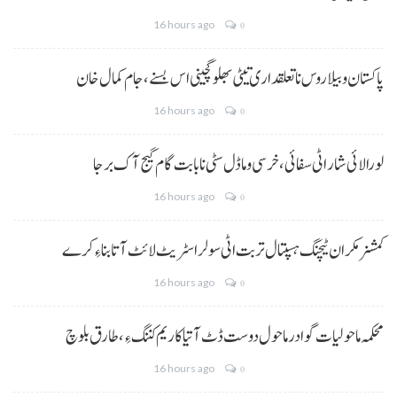
16 hours ago
0
پاکستان و بیلاروس نا تعلقداری تیٹی بھلو گچینی اس بسنے، جام کمال خان
16 hours ago
0
لورالائی شار اٹی سفائی، خرسی و ماڈل سٹی نا بابت گام گیج آک برجا
16 hours ago
0
کمشنر مکران ٹیچنگ ہسپتال تربت اٹی سولر اسٹریٹ لائٹ آتا بناءِ کرے
16 hours ago
0
محکمہ ماحولیات گوادر ماحول دوست ڈٹ آتیا کاریم کننگ ءِ، طارق بلوچ
16 hours ago
0