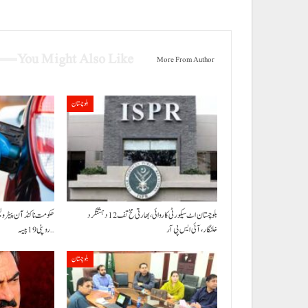
You Might Also Like
More From Author
بلوچستان
بلوچستان اٹ سیکورٹی کاروائی، بھارتی مخ تف 12 دہشتگرد
خلنگار،آئی ایس پی آر
روپئی 19 پیسہ…
بلوچستان