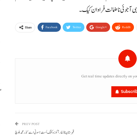
ہبی آجوئی نا ضمانت فراوان کیک۔
م
م
Facebook
Twitter
Google+
ReddIt
Share
ا
س
Get real time updates directly on yo
گ
Subscri
س
PREV POST
قبرستان نا ڈغار آ کوزہ کننگ اُست ہسونی اسے‘ نذر محمد بلوچ
ر