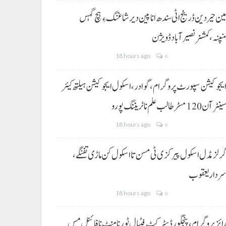
ین حیردین ڈرینج اٹی سندھ انا پین دیر شاغنگ ءِ ہچ گہس
نپنہ،کمشنر نصیرآباد ڈویژن
18 hours ago
0
یجوکیشن سپورٹ پروگرام،گوادر، اسکول ایجوکیشن ہیلتھ کیئر
ینٹر آن 120 مسڑ طالب علم نا ٹریننگ پورو
18 hours ago
0
رلز مڈل اسکول پیرکزی ٹی مسن تا اسکول کن ماڑی تفنگے،
ردار یعقوب
18 hours ago
0
ائز پروگرام، پنجگور ڈسٹرکٹ فٹبال ٹورنامنٹ نا فائنل مس