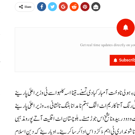
Share
خ
Get real time updates directly on yo
Subscri
ٹ
،
ِ ہولی نا وخت آ مبارکبادی تسنے۔ تینا اسہ کلہو اسے ٹی وزیراعلیٰ پارینے
س
نگ آتا کاریم اٹ اتنگ ہتم نا مد انا بننگ نا نشانی ءِ۔ وزیر اعلیٰ پارینے
ر
 دود ربیدہ نا بشخ اس جوڑ مسنے۔ بلوچستان اٹ اقلیت آتے پورو مذہبی
ن نا شونداری ٹی اہم ءُ کڑد اس ادا کرسا کرینے۔ او پارینے کہ دین اسلام