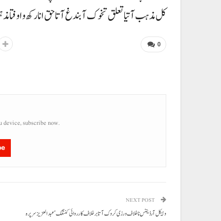
کل مذہب آتیا تعلق تخوک آ بندغ آتا حق انا رکھ و اوفتا مذ
0
u device, subscribe now.
be
NEXT POST
وہیکل آرڈیننس نا خلاف ورزی کروک آتا برخلاف کارروائی کننگک‘ عبدالعزیز سرپرہ