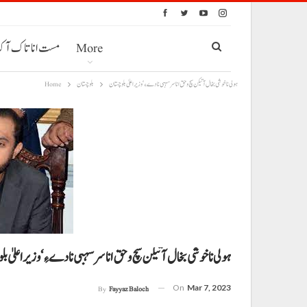
More
مست انا تاک آ
ہولی نا خوشی بخال آتیکن سچ و حق انا سرسہبی نا دے ءِ‘ وزیراعلیٰ بلوچستان
بلوچستان
Home
ہولی نا خوشی بخال آتیکن سچ و حق انا سرسہبی نا دے ءِ‘ وزیراعلیٰ ب
On
Mar 7, 2023
By
Fayyaz Baloch