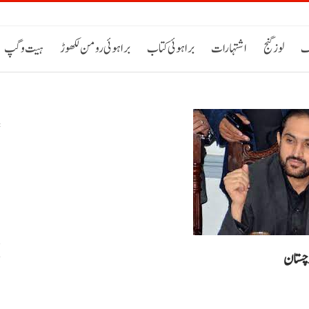
ک
لوز گنج
اشتہارات
براہوئی کتاب
براہوئی رومن لکھوڑ
ہیت و گپ
س
خ
لوچستان
ح
اٹی 