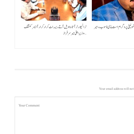
شمولیتی پروگرام است بڈی نا سوب ءِ،میر
ٹرانسپورٹر آتا روا ویل آتے ریسہ اٹ کرار کرار آ ایسر کننگک
،وزیرِ اعلیٰ میر سرفراز…
Your email address will not