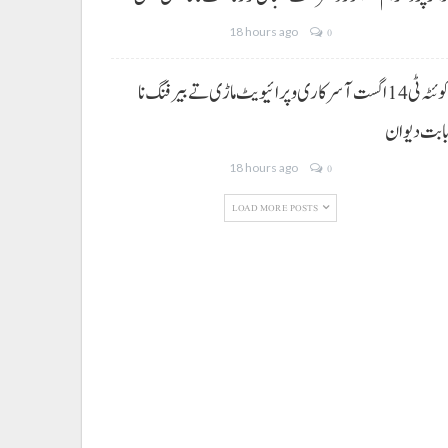
18 hours ago
0
کوئٹہ ٹی 14 اگست آ سرکاری و پرائیویٹ ماڑی تے بیرفنگ نا
ابت دیوان
18 hours ago
0
LOAD MORE POSTS