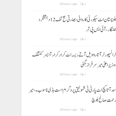
18 hours ago
0
بلوچستان اٹ سیکورٹی کاروائی، بھارتی مخ تف 12 دہشتگرد
لنگار،آئی ایس پی آر
18 hours ago
0
رانسپورٹر آتا روا ویل آتے ریسہ اٹ کرار کرار آ ایسر کننگک
وزیرِ اعلیٰ میر سرفراز بگٹی
18 hours ago
0
د آتا کچ اٹ پارٹی ٹی شمولیتی پروگرام است بڈی نا سوب ءِ،میر
حمت صالح بلوچ
18 hours ago
0