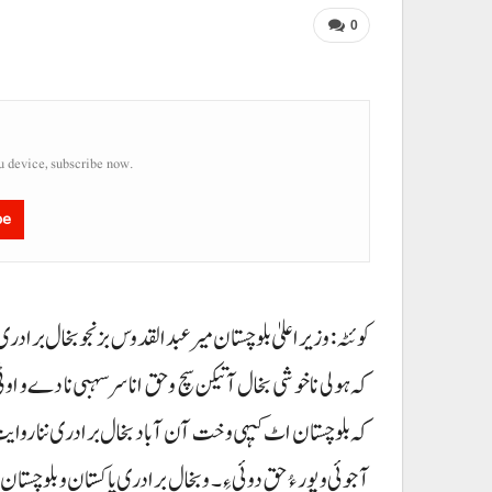
0
u device, subscribe now.
be
کوئٹہ : وزیراعلیٰ بلوچستان میر عبدالقدوس بزنجو بخال برادری ء
کہ ہولی نا خوشی بخال آتیکن سچ و حق انا سرسہبی نا دے و اوٹی ر
کہ بلوچستان اٹ کیہی وخت آن آباد بخال برادری ننا روایت و
آجوئی و پور ءُ حق دوئی ءِ۔ و بخال برادری پاکستان و بلوچستا