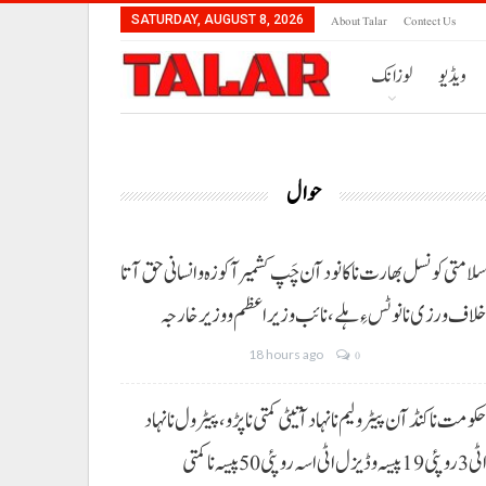
About Talar
Contect Us
SATURDAY, AUGUST 8, 2026
ویڈیو
لوزانک
حوال
لامتی کونسل بھارت نا کانود آن چَپ کشمیر آ کوزہ و انسانی حق آتا
لاف ورزی نا نوٹس ءِ ہلے،نائب وزیراعظم و وزیر خارجہ
18 hours ago
0
کومت نا کنڈ آن پیٹرولیم نا نہاد آتیٹی کمتی نا پڑو،پیٹرول نا نہاد
3 روپئی 19 پیسہ و ڈیزل اٹی اسہ روپئی 50 پیسہ نا کمتی