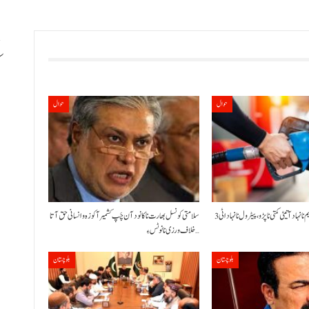
ب
حوال
حوال
حکومت نا کنڈ آن پیٹرولیم نا نہاد آتیٹی کمتی نا پڑو،پیٹرول نا نہاد اٹی 3
سلامتی کونسل بھارت نا کانود آن چَپ کشمیر آ کوزہ و انسانی حق آتا
خلاف ورزی نا نوٹس ءِ…
بلوچستان
بلوچستان