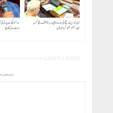
مین حیردین ڈرینج اٹی سندھ انا پین دیر شاغنگ ءِ ہچ گہس
سد آتا کچ اٹ پارٹی ٹی 
منپنہ،کمشنر نصیرآباد ڈویژن
رحمت صالح بلوچ
LEAVE A REPLY
 be published.