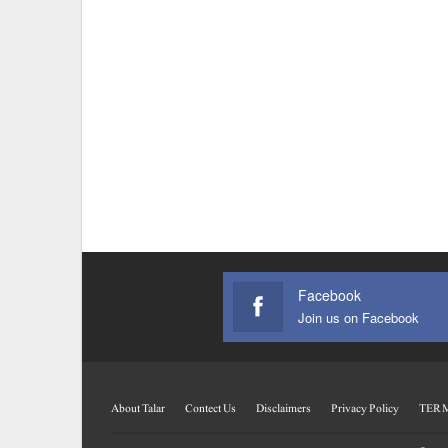
Facebook
Join us on Facebook
About Talar
Contect Us
Disclaimers
Privacy Policy
TERM