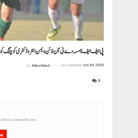
پی ایف ایف نا مسہ دے ئی آن لائن ویمن انٹرو ڈکٹری کوچنگ 
Last updated
Jun 30, 2020
By
Hafeez Baloch
0
u device, subscribe now.
be