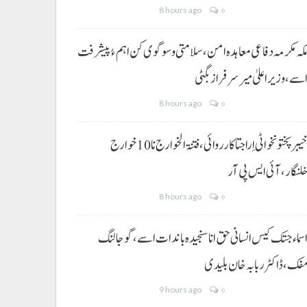
8 hours ago
0
کہ مکرمہ دفاعی معاہدہ امن، سلامتی و سوگوی کن اہم ءُ پیشرفت
سے،وزیراعلیٰ میر سرفراز بگٹی
8 hours ago
0
خیبر پختونخوا ٹی اِرا جتا کارروائی، فتنۃ الخوارج نا 10خوارج
لنگار،آئی ایس پی آر
8 hours ago
0
سماء جتک کیس انسانی حق انا سنجیدہ باندات اسے، گوجالنگ
فک،ڈاکٹر ربابہ خان بلیدی
9 hours ago
0