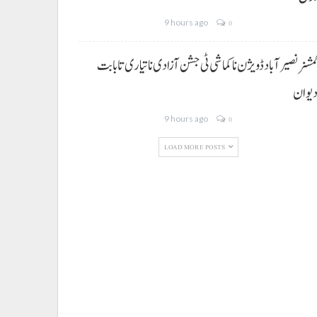
9 hours ago
0
مشنر نصیر آباد ڈویژن نا کماشی ٹی جشن آزادی نا تیاری تا بابت
یوان
9 hours ago
0
LOAD MORE POSTS