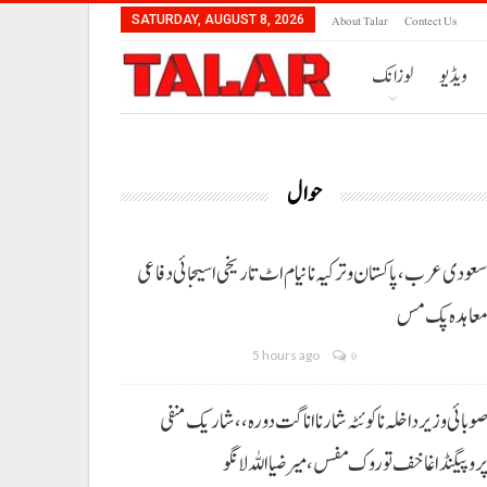
About Talar
Contect Us
SATURDAY, AUGUST 8, 2026
ویڈیو
لوزانک
حوال
عودی عرب، پاکستان و ترکیہ نا نیام اٹ تاریخی اسیجائی دفاعی
عاہدہ پک مس
5 hours ago
0
وبائی وزیر داخلہ نا کوئٹہ شار نا اناگت دورہ،، شاریک منفی
روپیگنڈا غا خف توروک مفس، میر ضیا اللہ لانگو