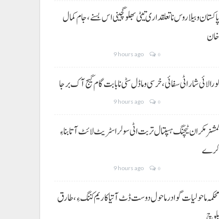
اکستان و بیلاروس نا تعلقداری تیٹی بھلو گچینی اس بسنے، جام کمال
ان
9 hours ago
0
ورالائی شار اٹی سفائی، خرسی و ماڈل سٹی نا بابت گام گیج آک برجا
9 hours ago
0
مشنر مکران ٹیچنگ ہسپتال تربت اٹی سولر اسٹریٹ لائٹ آتا بناءِ
رے
9 hours ago
0
حکمہ ماحولیات گوادر ماحول دوست ڈٹ آتیا کاریم کننگ ءِ، طارق
لوچ