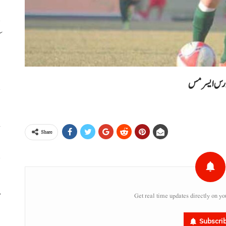
م
ا
کورس ایسر مس
خ
Share
ا
م
Get real time updates directly on yo
Subscri