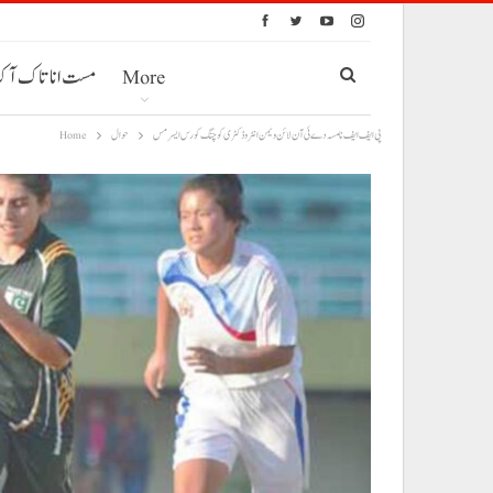
More
مست انا تاک آ
پی ایف ایف نا مسہ دے ئی آن لائن ویمن انٹرو ڈکٹری کوچنگ کورس ایسر مس
حوال
Home