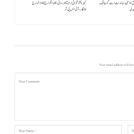
ق انا سنجیدہ باندات اسے، گوجالنگ
خیبر پختونخوا ٹی اِرا جتا کارروائی، فتنۃ الخوارج نا 10خوارج
لیدی
خلنگار،آئی ایس پی آر
Your email address will not