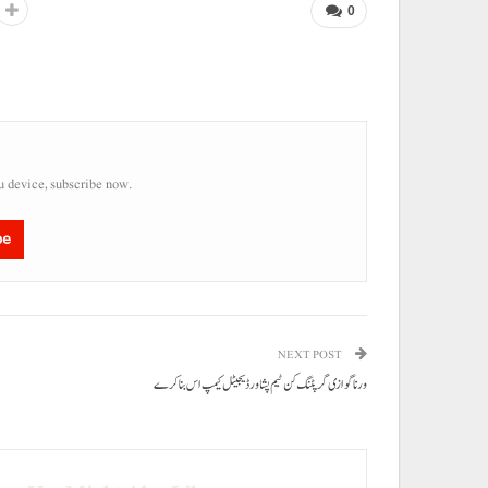
0
u device, subscribe now.
be
NEXT POST
ورنا گوازی گر پٹنگ کن ٹیم پشاور ڈیجیٹل کیمپ اس بنا کرے