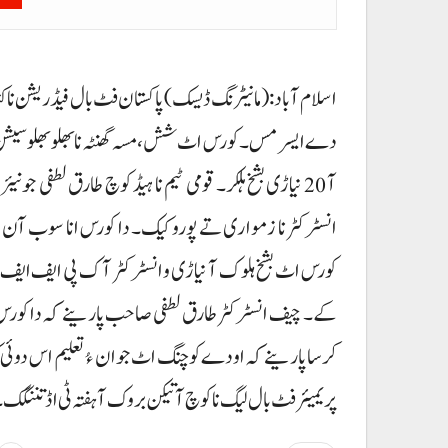
اسلام آباد: (مانیٹرنگ ڈیسک) پاکستان فٹ بال فیڈریشن ن
دے ایسر مس۔ کورس اٹ شش، مسہ گھنٹہ نا بھلو بھلو سیشن م
آ 20 نیاڑی بشخ ہلکر۔ قومی ٹیم نا ہیڈ کوچ طارق لطفی جو
انسٹرکٹر نا زمواری تے پورو کیک۔ دا کورس انا سوب آن بش
کورس اٹ بشخ ہلوک آ نیاڑی و انسٹرکٹر آک پی ایف ایف نا دا 
کے۔ چیف انسٹرکٹر طارق لطفی صاحب پارینے کہ دا کورس ک
کرسا پارینے کہ اودے کوچنگ اٹ جوان ءُ تعلیم اس دوئی کن
پریمیئر فٹ بال لیگ نا کوچ آتیکن بروک آ ہفتہ ٹی اڈ تننگک