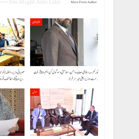
You Might Also Like
More From Author
بلوچستان
مکہ مکرمہ دفاعی معاہدہ امن، سلامتی و سوگوی کن اہم ءُ پیشرفت
صوبائی وزیر داخلہ نا کوئ
اسے،وزیراعلیٰ میر سرفراز…
پروپیگنڈا غا خف توروک مفس،…
حوال