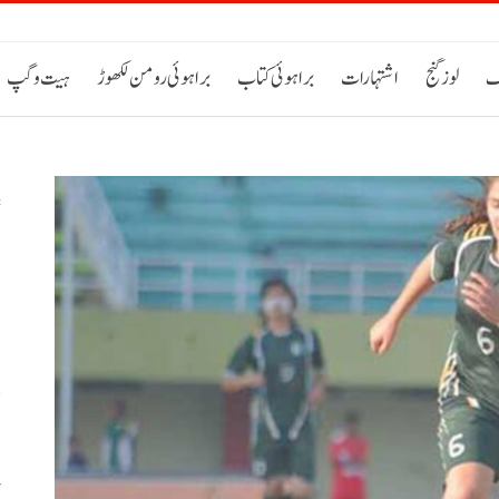
ک
لوز گنج
اشتہارات
براہوئی کتاب
براہوئی رومن لکھوڑ
ہیت و گپ
س
م
ص
پ