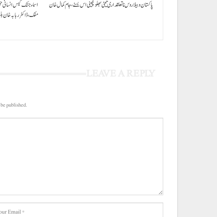
پاکستان و بیلاروس نا تعلقداری تیٹی بھلو گچینی اس بسنے، جام کمال خان
اسماء جتک کیس انسانی ح
مفک،ڈاکٹر ربابہ خان ب
LEAVE A REPLY
 be published.