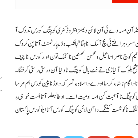
پ
خ
ا کنڈآن مسہ دے ئی آن لائن ویمنز انٹرو ڈکٹری کوچنگ کورس تدوک آ
سر، ہرافتے ٹی مچ آ ملک انا جتا تجا کلب و ڈیپارٹمنٹ آتا پن کروک
ل
نیئر ٹیم کوچ ناصر اسماعیل و محسن الحسنین نا کمک تون اوار کورس انا چیف
خ ہلوک آ نیاڑی تے فٹ بال کوچنگ نا دنیا آن درستی راستی کرفنگا۔
ک
گام نا ستا ءِ کرسا اودے دا سلاہ ءِ تسر کہ داوڑ نا پین کورس ہم مرسا
ک
وچنگ نا آخبت کن اسہ اومیت اسے۔ او طالبعلم آتا اُست خواہی ءِ
نگ نا کوشست کننگے۔ دا آن لائن کوچنگ کورس آتا ایلو کورس پاکستان
۔
م
ب