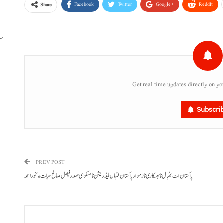
Facebook
Twitter
Google+
ReddIt
Share
ک
د
Get real time updates directly on yo
Subscri
PREV POST
پاکستان اٹ فٹبال نا بھسکاری نا زموار پاکستان فٹبال فیڈریشن نا مسکوہی صدر فیصل صالح حیات ءِ‘ نوراحمد