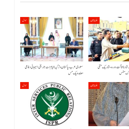
بلوچستان
حوال
ٹہ شار نا اناگت دورہ،، شاریک منفی
سعودی عرب، پاکستان و ترکیہ نا نیام اٹ تاریخی اسیجائی دفاعی
معاہدہ پک مس
بلوچستان
حوال