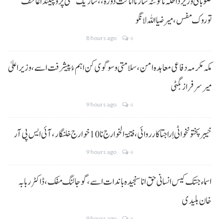
صوبائی وزیر داخلہ نا کوئٹہ شار نا اناگت دورہ،، شاریک منفی پروپیگنڈا غا خف
توروک مفس، میر ضیا اللہ لانگو
8 hours ago
0
مکہ مکرمہ دفاعی معاہدہ امن، سلامتی و سوگوی کن اہم ءُ پیشرفت اسے،وزیراعلیٰ
میر سرفراز بگٹی
9 hours ago
0
خیبر پختونخوا ٹی اِرا جتا کارروائی، فتنۃ الخوارج نا 10خوارج خلنگار،آئی ایس پی آر
9 hours ago
0
اسماء جتک کیس انسانی حق انا سنجیدہ باندات اسے، گوجالنگ مفک،ڈاکٹر ربابہ
خان بلیدی
9 hours ago
0