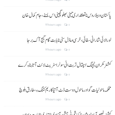
پاکستان و بیلاروس نا تعلقداری تیٹی بھلو گچینی اس بسنے، جام کمال خان
9 hours ago
0
لورالائی شار اٹی سفائی، خرسی و ماڈل سٹی نا بابت گام گیج آک برجا
9 hours ago
0
کمشنر مکران ٹیچنگ ہسپتال تربت اٹی سولر اسٹریٹ لائٹ آتا بناءِ کرے
9 hours ago
0
محکمہ ماحولیات گوادر ماحول دوست ڈٹ آتیا کاریم کننگ ءِ، طارق بلوچ
9 hours ago
0