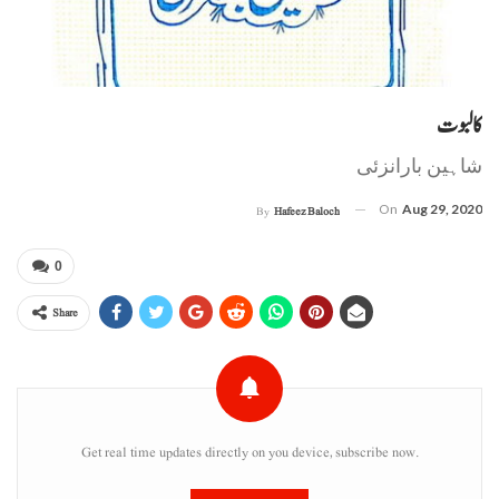
کالبوت
شاہین بارانزئی
On
Aug 29, 2020
By
Hafeez Baloch
0
Share
Get real time updates directly on you device, subscribe now.