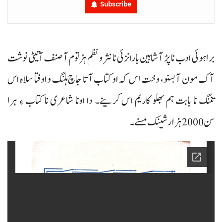
Subscribe
براہوئی ادب نا پڑ آ شاہین بارانزئی نا نثر و نظم ہڑتوم آ صنف آتیٹی نوشت
آک مون آ بسنو، وخت اس کہ او کتاب آتا جاچ ہلنگ و اوفتا سلاہ اس
تننگ نا بابت ہم بھلو کاریم اس کرینے۔ دا اونا شاعری نا کتاب ءِ ہرا
سن 2000 ہزار شینک مسنے۔