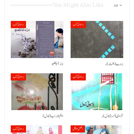
You Might Also Like
All
براہوئی کتاب
براہوئی کتاب
بروے (افسانہ)۔
دڑد آتا کلہو
براہوئی کتاب
براہوئی کتاب
آزادی نا کسر (ناول)۔
ایٹم نا زراب (ناول)
افضل مینگل
براہوئی کتاب