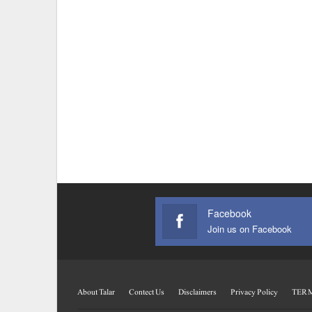
Facebook
Join us on Facebook
About Talar
Contect Us
Disclaimers
Privacy Policy
TERM