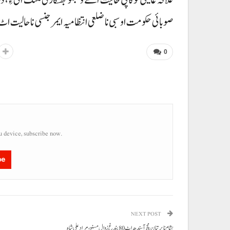
صوبائی حکومت او سبی نا ضلعی انتظامیہ ایمر جنسی نا حالیت اٹ
0
u device, subscribe now.
be
NEXT POST
بشام نا پر تیان مچ آ سندھ اٹ 80 بندغ زوال مسنو، مراد علی شاہ