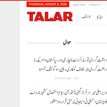
About Talar
Contect Us
THURSDAY, AUGUST 6, 2026
ویڈیو
لوزانک
حوال
ہشت گردی تور مذاکرات نا چارمی دور،پاکستان و امریکہ نا
ہشت گردی نا برخلاف کمکاری ءِ پین سوگو کننگ آ امنا
14 hours ago
0
زیراعلیٰ میر سرفراز بگٹی نا کنڈ آن،یومِ استحصالِ کشمیر نا رد اٹ
لوچستان اسمبلی ٹی اسیجائی مذمتی قرارداد منظور