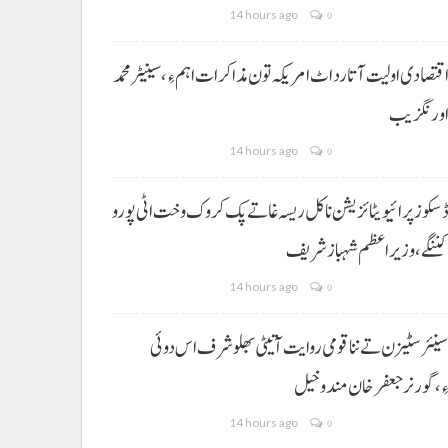
14 hours ago
0
قتصادی اولیت آتا رد اٹ امریکہ تون مذاکرات اہم ءِ،سینیٹر محمد
ورنگزیب
14 hours ago
0
سکوز پرائیویٹائزیشن نا کل ریسہ غاتے پک کروک وخت اٹی پورو
ننگے ،وزیراعظم شہباز شریف
14 hours ago
0
ینئر سٹیزن تے ننا قومی روایت آتیٹی بھلو شرف اس دوئی
ِ،گورنر جعفرخان مندوخیل
14 hours ago
0