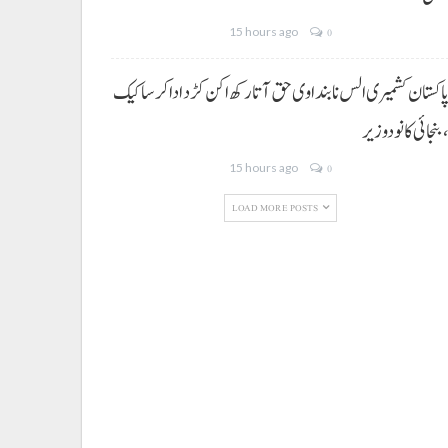
15 hours ago
0
اکستان کشمیری الس نا بنداوی حق آتا رکھ اکن کڑد ادا کرسا کیک
بنجائی کانودوزیر
15 hours ago
0
LOAD MORE POSTS