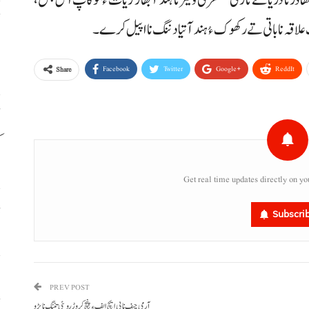
ح
 علاقہ نا باتی تے رکھوک ءُ ہند آتیا دننگ نا اپیل کرے۔
اٹ
Facebook
Twitter
Google+
ReddIt
Share
ک
Get real time updates directly on yo
ڈ
Subscri
س
PREV POST
ح
آرمی چیف نا پی ایچ ایف ءِ پنچ کروڑ روپئی تننگ نا پڑو