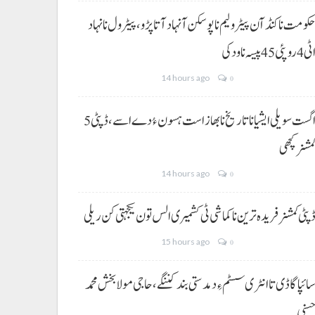
کومت نا کنڈ آن پیٹرولیم نا پوسکن آ نہاد آتا پڑو،پیٹرول نا نہاد
ی 4 روپئی 45 پیسہ نا ودکی
14 hours ago
0
5 اگست سویلی ایشیا نا تاریخ نا بھاز است ہسون ءُ دے اسے،ڈپٹی
مشنر کچھی
14 hours ago
0
پٹی کمشنر فریدہ ترین نا کماشی ٹی کشمیری الس تون یکجہتی کن ریلی
15 hours ago
0
ائپا گاڈی تا انٹری سسٹم ءِ دمدستی بند کننگے، حاجی مولا بخش محمد
سنی