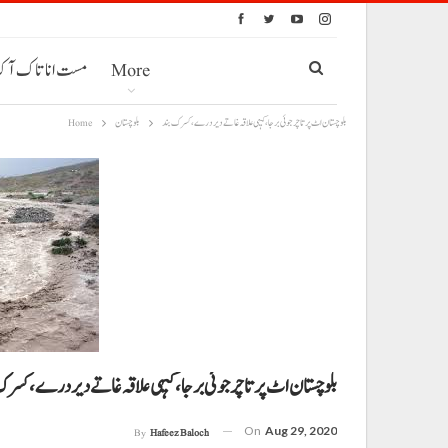
More
مست انا تاک آ
بلوچستان اٹ پرتا چرجوئی برجا، کیہی علاقہ غاتے دیر درے، کسرک بند
بلوچستان
Home
بلوچستان اٹ پرتا چرجوئی برجا، کیہی علاقہ غاتے دیر درے، کسرک
On
Aug 29, 2020
By
Hafeez Baloch