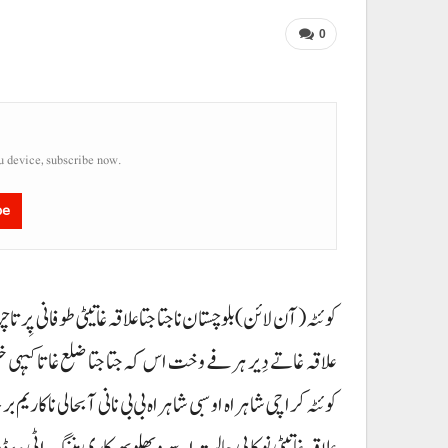
0
u device, subscribe now.
be
کوئٹہ (آن لائن) بلوچستان نا جتا جتا علاقہ غاتیٹی طوفانی پِر تا
علاقہ غاتے دِیر ہرفے وخت اس کہ جتا جتا ضلع غاتا کیہی 
کوئٹہ کراچی شاہراہ او سبی شاہراہ بی بی نانی آ بحالی نا کا
علاقہ غاتیٹی نوکاپی حالیت اسے و بھلو بھسکاری مننگ اٹی ءِ،