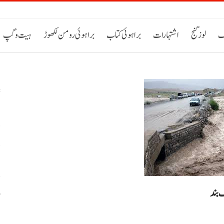
ک
لوز گنج
اشتہارات
براہوئی کتاب
براہوئی رومن لکھوڑ
ہیت و گپ
د
د
 بند
و
ب