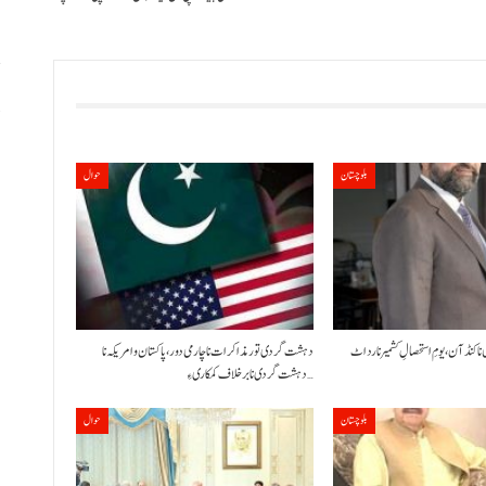
پ
،
بلوچستان
حوال
 نا کنڈ آن،یومِ استحصالِ کشمیر نا رد اٹ
دہشت گردی تور مذاکرات نا چارمی دور،پاکستان و امریکہ نا
دہشت گردی نا برخلاف کمکاری ءِ…
بلوچستان
حوال