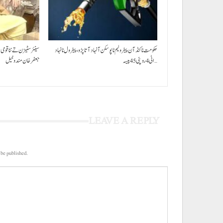
حکومت نا کنڈ آن پیٹرولیم نا پوسکن آ نہاد آتا پڑو،پیٹرول نا نہاد
سینئر سٹیزن تے ننا قومی
اٹی 4 روپئی 45 پیسہ…
جعفرخان مندوخیل
LEAVE A REPLY
 be published.