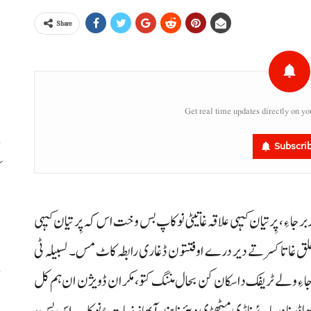
Share
ا
ا
Get real time updates directly on yo
ڈ
Subscri
ک
 چر برجا ءِ، پِر تیان کیہی علاقہ غاتیٹی نوکاپ بس وخت اس کہ پِر تیان کیہی
س
خلق غاتا کسر تے دیر درے اوفتتون ڈغاری رابطہ کاٹ مس۔ لسبیلہ ٹی
ء
ریم برجا ءِ ولے ٹریفک داسکان کن بحال مننگ کتو، مکران ڈویژن ان ہم کل
 ڈھاڈر نا دریائے ناڑی مٹھڑی ویئر نا ہند آ بھاز زیات ءُ نوکاپ اس بس،