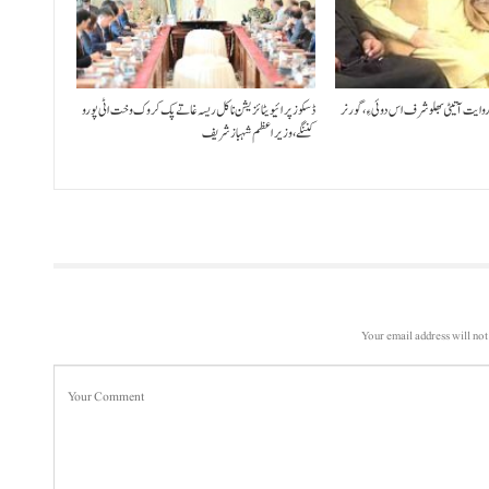
 روایت آتیٹی بھلو شرف اس دوئی ءِ،گورنر
ڈسکوز پرائیویٹائزیشن نا کل ریسہ غاتے پک کروک وخت اٹی پورو
کننگے ،وزیراعظم شہباز شریف
Your email address will not