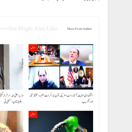
You Might Also Like
More From Author
حوال
اقتصادی اولیت آتا رد اٹ امریکہ تون مذاکرات اہم ءِ،سینیٹر محمد
وزیراعلیٰ میر سرفراز بگٹی
اورنگزیب
بلوچستان اسمبلی ٹی…
حوال