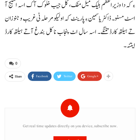
ءِ کہ دا وزیراعظم بلیک میل مفک، کل جیب خلوک آک اسہ اسٹیج آ
اسٹ مسنو۔ ڈاکٹر یاسمین ءِ پارینٹ کہ اولیکو مرحلہ ٹی غریب و جنوزان
تے ہیلتھ کارڈ تننگے۔ اسہ سال اٹ پنجاب نا کل بندغ آتے ہیلتھ کارڈ
ایتنہ۔
0
Facebook
Twitter
Google+
Share
Get real time updates directly on you device, subscribe now.