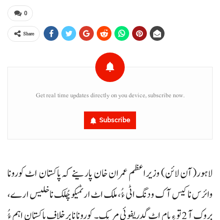
0
Share
Get real time updates directly on you device, subscribe now.
Subscribe
لاہور(آن لائن) وزیراعظم عمران خان پارینے کہ پاکستان اٹ کورونا
وائرس نا کیس آک ودنگ اٹی ءُُ، ملک اٹ ارٹمیکو چُلک نا خلیس ارے،
بروک آ 2 تو ءِ پام اٹ گدریفوئی مریک۔ کورونا نا برخلاف پاکستان اہم ءُُ