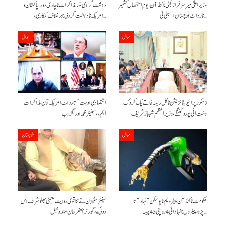
وزیراعلیٰ میر سرفراز بگٹی نا کنڈ آن،یومِ استحصالِ کشمیر
دہشت گردی تور مذاکرات نا چارمی دور،پاکستان و
نا رد اٹ بلوچستان اسمبلی ٹی…
امریکہ نا دہشت گردی نا برخلاف کمکاری ءِ…
حوال
حوال
ڈسکوز پرائیویٹائزیشن نا کل ریسہ غاتے پک کروک
اقتصادی اولیت آتا رد اٹ امریکہ تون مذاکرات
وخت اٹی پورو کننگے ،وزیراعظم شہباز شریف
اہم ءِ،سینیٹر محمد اورنگزیب
حوال
بلوچستان
حکومت نا کنڈ آن پیٹرولیم نا پوسکن آ نہاد آتا
سینئر سٹیزن تے ننا قومی روایت آتیٹی بھلو شرف اس
پڑو،پیٹرول نا نہاد اٹی 4 روپئی 45 پیسہ…
دوئی ءِ،گورنر جعفرخان مندوخیل