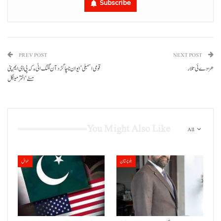
Subscribe
PREV POST
NEXT POST
هڑدے ئی تلار
قومی اسمبلی‘ ایوان نا چاگڑد آن لگنگ اٹی ءِ کہ پی ڈی ایم پنی
مسنے‘اختر مینگل
You Might Also Like
All
بلوچستان
حوال