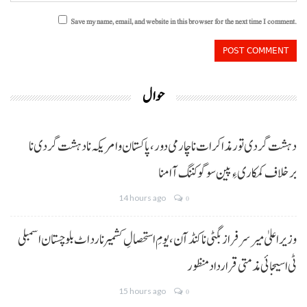
Save my name, email, and website in this browser for the next time I comment.
حوال
دہشت گردی تور مذاکرات نا چارمی دور،پاکستان و امریکہ نا دہشت گردی نا
برخلاف کمکاری ءِ پین سوگو کننگ آ امنا
14 hours ago
0
وزیراعلیٰ میر سرفراز بگٹی نا کنڈ آن،یومِ استحصالِ کشمیر نا رد اٹ بلوچستان اسمبلی
ٹی اسیجائی مذمتی قرارداد منظور
15 hours ago
0