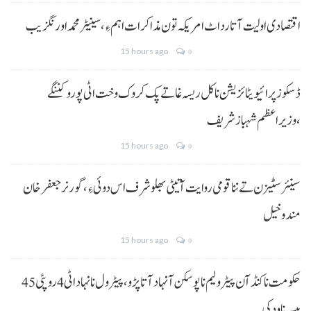
اقتصادی اولیت آتا رد اٹ امریکہ تون مذاکرات اہم ءِ،سینیٹر محمد اورنگزیب
15 hours ago
0
ڈسکوز پرائیویٹائزیشن نا کل ریسہ غاتے پک کروک وخت اٹی پورو کننگے
،وزیراعظم شہباز شریف
15 hours ago
0
سینئر سٹیزن تے ننا قومی روایت آتیٹی بھلو شرف اس دوئی ءِ،گورنر جعفرخان
مندوخیل
15 hours ago
0
حکومت نا کنڈ آن پیٹرولیم نا پوسکن آ نہاد آتا پڑو،پیٹرول نا نہاد اٹی 4 روپئی 45
پیسہ نا ودکی