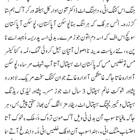
جنگ اس کننگ اٹی ءِ دا جنگ اٹ ڈاکٹر تتون اوار کل ہیلتھ ورکر آک ہم ستا
کڑزرہ۔ اُلس ہرفک کہ ہرانگ ہنا پُوسکن آ پاکستان، پُوسکن آ پاکستان
سوئچ اس اف کہ اسہ دم اتون جوڑ مرے۔ بدلی اسہ پدریسہ ءُُ جہد اسے نا
پن ءِ، ننے ریاست مدینہ نا اصول آتیان ہیل کروئی تمک، لمہ ءِ کنا کینسر
مس تو خلیس مس کہ پاکستان اٹ ہسپتال آتا آب شیف مرسا ءِ، پُوسکن
آ ادارہ غاتا جاگہ غا متکن آ ادارہ غاتے جوان کننگ سخت مریک۔ لاہور و
پشاور شوکت خانم ہسپتال 3 سال اٹ جوڑ مسر۔ پشاور لیڈی ریڈنگ
ہسپتال و خیبر ٹیچنگ ہسپتال اٹ ریفارمز اتنگ کن بھاز سختی پیش بس، ہر
جاگہ مافیا تا سوب آن بدلی ٹی ویل آک مون تروک ءُُ، ملک ءِ لٹوک آتا
احتساب مننگ اٹی ءِ، ہندا سوب آن اوفک خلیس اٹی ءُُ۔ دا بندغ آتے سما