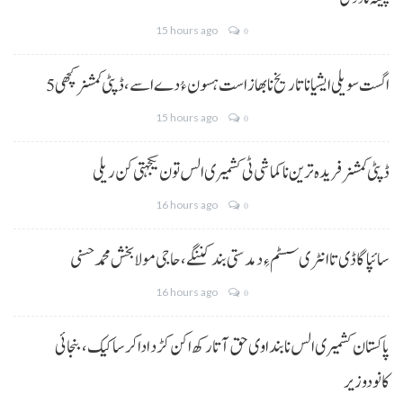
15 hours ago
0
5 اگست سویلی ایشیا نا تاریخ نا بھاز است ہسون ءُ دے اسے،ڈپٹی کمشنر کچھی
15 hours ago
0
ڈپٹی کمشنر فریدہ ترین نا کماشی ٹی کشمیری الس تون یکجہتی کن ریلی
16 hours ago
0
سائپا گاڈی تا انٹری سسٹم ءِ دمدستی بند کننگے، حاجی مولا بخش محمد حسنی
16 hours ago
0
پاکستان کشمیری الس نا بنداوی حق آتا رکھ اکن کڑد ادا کرسا کیک ،بنجائی
کانودوزیر