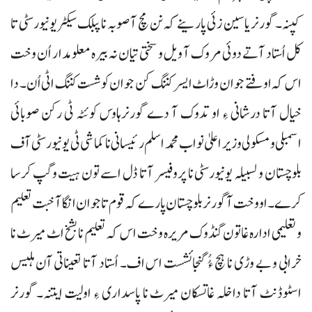
کپنہ۔ گورنر یاسین زئی پارینے کہ نن مچ آ صوبہ نا پبلک سیکٹر یونیورسٹی تا
کل اُستاد آتے دوئی مروک آ ویل و سختی تیان نہ بیرہ معلومدار اُن وخت
اس کہ اوفتے جوان وڑاٹ ایسر کننگ کن جوان کوشست کننگ اٹی اُن۔ دا
خیال آتا درشانی ءِ او تدوک آ دے گورنرہاوس کوئٹہ ٹی رکن صوبائی
اسمبلی و مسکولی وزیر اعلیٰ نواب محمد اسلم رئیسانی نا کماشی ٹی یونیورسٹی آف
بلوچستان و لسبیلہ یونیورسٹی نا پروفیسر آتا ڈل اسے تون ہیت وگپ کرسا
کرے۔ او وخت آ گورنر بلوچستان پارے کہ قوم تا جوان انگا آخبت تعلیم
و تعلیمی ادارہ غاتون گنڈوک مریرہ وخت اس کہ تعلیم نا بشخ اٹ میرٹ نا
خرابی و بے وڑی نا ہچ ءُُ گنجائشست اس اف۔ اُستاد آتا تعیناتی آن ہلیس
اسٹوڈنٹ آتا داخلہ غاتسکان میرٹ نا پاسداری ءِ اولیت ایتنہ۔ گورنر