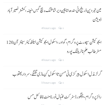
مین حیردین ڈرینج اٹی سندھ انا پین دیر شاغنگ ءِ ہچ گہس منپنہ،کمشنر نصیرآباد
ڈویژن
4 hours ago
0
ایجوکیشن سپورٹ پروگرام،گوادر، اسکول ایجوکیشن ہیلتھ کیئر سینٹر آن 120
مسڑ طالب علم نا ٹریننگ پورو
4 hours ago
0
گرلز مڈل اسکول پیرکزی ٹی مسن تا اسکول کن ماڑی تفنگے، سردار یعقوب
5 hours ago
0
رائز پروگرام، پنجگور ڈسٹرکٹ فٹبال ٹورنامنٹ نا فائنل مس