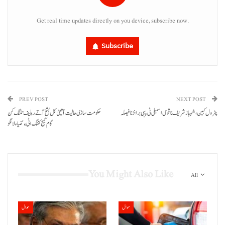
Get real time updates directly on you device, subscribe now.
Subscribe
PREV POST
NEXT POST
پٹرول کبین، شہباز شریف نا قومی اسمبلی ٹی پبی برانز نا فیصلہ
حکومت ساڑی حالیت آتیٹی کل بشخ آتے ریلیف تننگ کن
گام گیج کننگ اٹی ءِ‘ ضیاء لانگو
You Might Also Like
All
حوال
حوال