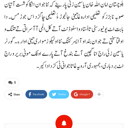
بلوچستان امان اللہ خان یاسین زئی پارینے کہ ننا جوان انگا کوشست آتیان
صوبہ نا بڑزکو تعلیمی ادارہ غاتیٹی جانجوڑ ءُُ تعلیمی چاگڑد اس جوڑ مس۔ دا
بابت اٹ یونیورسٹی تا اُستاد و اسٹوڈنٹ آتے کل المی آ آسراتی تے تننگ و
اوفتا سختی تے جوان بنداو آ ایسر کننگ ننا اولیکو زمواری تیٹی اوار ءِ۔ گورنر
یاسین زئی راج انا گچین آتے بندغ آتے پارے اوفک مونی بریر و راج
اٹ بردباری، جمہوری آ رویہ غاتا جوانی ٹی کڑد ادا کیر۔
0
Facebook
Twitter
Google+
Share