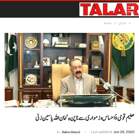
بلوچستان
Home
تعلیم قومی ءُُ احساس و زمواری سے نا پن ءِ‘امان اللہ یاسین زئی
Last updated
Jun 28, 2020
By
Hafeez Baloch