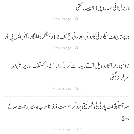
و ڈیزل اٹی اسہ روپئی 50 پیسہ نا کمتی
4 hours ago
0
بلوچستان اٹ سیکورٹی کاروائی، بھارتی مخ تف 12 دہشتگرد خلنگار،آئی ایس پی آر
4 hours ago
0
ٹرانسپورٹر آتا روا ویل آتے ریسہ اٹ کرار کرار آ ایسر کننگک ،وزیرِ اعلیٰ میر
سرفراز بگٹی
4 hours ago
0
سد آتا کچ اٹ پارٹی ٹی شمولیتی پروگرام است بڈی نا سوب ءِ،میر رحمت صالح
بلوچ
4 hours ago
0