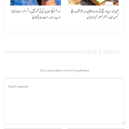
مین حیردین ڈرینج اٹی سندھ انا پین دیر شاغنگ ءِ ہچ
سد آتا کچ اٹ پارٹی ٹی شمولیتی پروگرام است بڈی نا
گہس منپنہ،کمشنر نصیرآباد ڈویژن
سوب ءِ،میر رحمت صالح بلوچ
LEAVE A REPLY
Your email address will not be published.