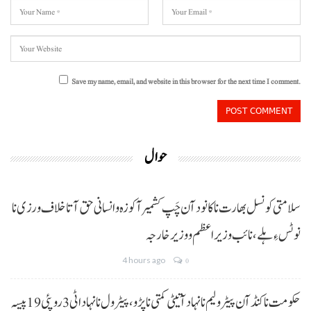
Save my name, email, and website in this browser for the next time I comment.
حوال
سلامتی کونسل بھارت نا کانود آن چَپ کشمیر آ کوزہ و انسانی حق آتا خلاف ورزی نا
نوٹس ءِ ہلے،نائب وزیراعظم و وزیر خارجہ
4 hours ago
0
حکومت نا کنڈ آن پیٹرولیم نا نہاد آتیٹی کمتی نا پڑو،پیٹرول نا نہاد اٹی 3 روپئی 19 پیسہ