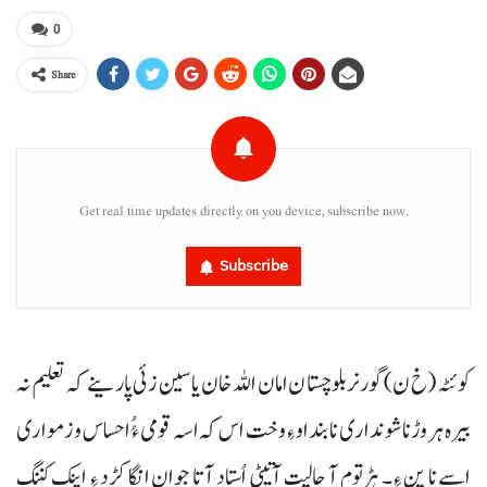
0
Share
Get real time updates directly on you device, subscribe now.
Subscribe
کوئٹہ (خ ن) گورنربلوچستان امان اللہ خان یاسین زئی پارینے کہ تعلیم نہ
بیرہ ہر وڑ نا شونداری نا بنداو ءِ وخت اس کہ اسہ قومی ءُُ احساس و زمواری
اسے نا پن ءِ۔ ہڑتوم آ حالیت آتیٹی اُستاد آتا جوان انگا کڑد ءِ اینک کننگ