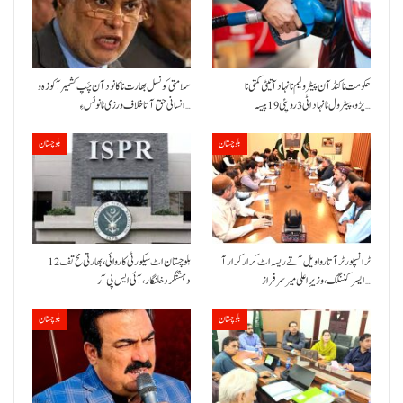
حکومت نا کنڈ آن پیٹرولیم نا نہاد آتیٹی کمتی نا
سلامتی کونسل بھارت نا کانود آن چَپ کشمیر آ کوزہ و
پڑو،پیٹرول نا نہاد اٹی 3 روپئی 19 پیسہ…
انسانی حق آتا خلاف ورزی نا نوٹس ءِ…
بلوچستان
بلوچستان
ٹرانسپورٹر آتا روا ویل آتے ریسہ اٹ کرار کرار آ
بلوچستان اٹ سیکورٹی کاروائی، بھارتی مخ تف 12
ایسر کننگک ،وزیرِ اعلیٰ میر سرفراز…
دہشتگرد خلنگار،آئی ایس پی آر
بلوچستان
بلوچستان