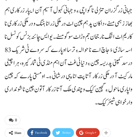
جہانی زرگزران تنزلی نا گواچی ءِ و جہانی کہول آ سیم آن ایپار زرکاری ہم
بھاز زہمی مسنے، داکان پد ہم چین اٹ درملکی زرانا بننگ و درملکی زرکاری نا
کاریم اٹ اتنگ نا رجحان جم وڑاٹ سوگو مسنے۔ یو ایس چائنہ بزنس کونسل نا
اسہ ساڑی ءُ جاچ اسے نا حوالہ ءِ ترسا اوپارے کہ سروے ٹی شریک 83
درسد کمپنی پدریسہ چین ءِ دنیا ٹی غٹ آن اہم منڈی ٹی شمار کیرہ، ہرا چینی
مارکیٹ آ درملکی زرکار آتا پت انا پبی درشانی ءِ۔ اومستی پارے کہ چین
واپاری ماحول ءِ گچین کیک و چندی ملک آتا زرکار آتون چین نا شونداری
وارخواہی شیئر کیک۔
0
Facebook
Twitter
Google+
Share