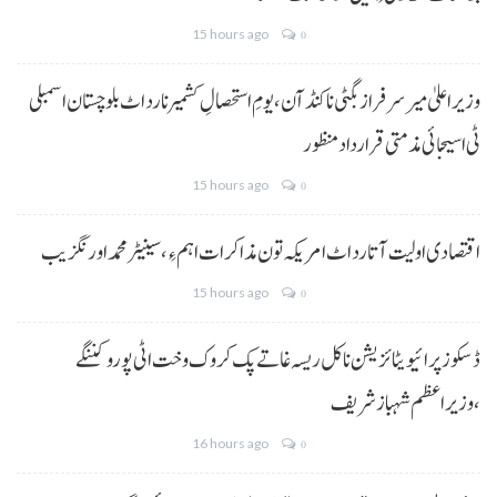
15 hours ago
0
وزیراعلیٰ میر سرفراز بگٹی نا کنڈ آن،یومِ استحصالِ کشمیر نا رد اٹ بلوچستان اسمبلی
ٹی اسیجائی مذمتی قرارداد منظور
15 hours ago
0
اقتصادی اولیت آتا رد اٹ امریکہ تون مذاکرات اہم ءِ،سینیٹر محمد اورنگزیب
15 hours ago
0
ڈسکوز پرائیویٹائزیشن نا کل ریسہ غاتے پک کروک وخت اٹی پورو کننگے
،وزیراعظم شہباز شریف
16 hours ago
0