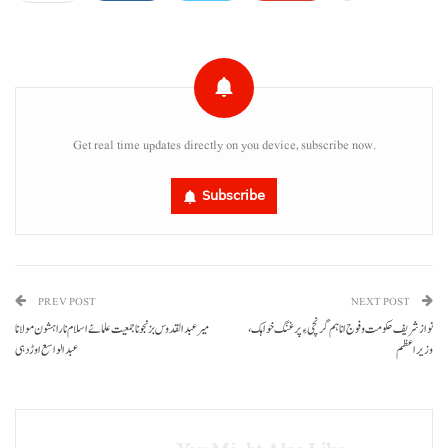
Get real time updates directly on you device, subscribe now.
Subscribe
PREV POST
NEXT POST
نواز شریف حکومت و فوج انا ہم گرنچی ءِ پرغنگ خواہک،
میر عبدالقدوس بزنجو نا جمعیت علمائے اسلام نا راہشون مولانا
وزیراعظم
عبدالواسع اوڑدہی