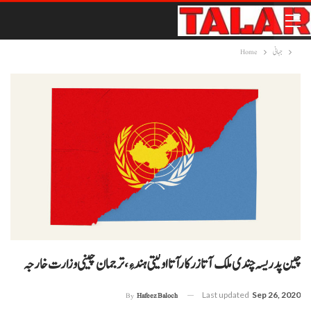
جہانی
Home
چین پدریسہ چندی ملک آتا زرکارآتا اولیتی ہند ءِ، ترجمان چینی وزارت خارجہ
Last updated
Sep 26, 2020
By
Hafeez Baloch