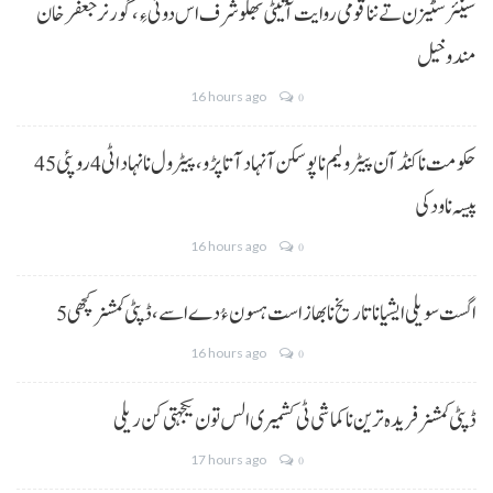
سینئر سٹیزن تے ننا قومی روایت آتیٹی بھلو شرف اس دوئی ءِ،گورنر جعفرخان
مندوخیل
16 hours ago
0
حکومت نا کنڈ آن پیٹرولیم نا پوسکن آ نہاد آتا پڑو،پیٹرول نا نہاد اٹی 4 روپئی 45
پیسہ نا ودکی
16 hours ago
0
5 اگست سویلی ایشیا نا تاریخ نا بھاز است ہسون ءُ دے اسے،ڈپٹی کمشنر کچھی
16 hours ago
0
ڈپٹی کمشنر فریدہ ترین نا کماشی ٹی کشمیری الس تون یکجہتی کن ریلی
17 hours ago
0