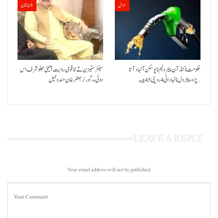
حوال
بلوچستان
حکومت نا کنڈ آن پیٹرولیم نا پوسکن آ نہاد آتا
سینئر سٹیزن تے ننا قومی روایت آتیٹی بھلو شرف اس
پڑو،پیٹرول نا نہاد اٹی 4 روپئی 45 پیسہ…
دوئی ءِ،گورنر جعفرخان مندوخیل
LEAVE A REPLY
Your email address will not be published.