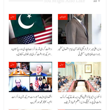
You Might Also Like
All
بلوچستان
حوال
وزیراعلیٰ میر سرفراز بگٹی نا کنڈ آن،یومِ استحصالِ کشمیر
دہشت گردی تور مذاکرات نا چارمی دور،پاکستان و
نا رد اٹ بلوچستان اسمبلی ٹی…
امریکہ نا دہشت گردی نا برخلاف کمکاری ءِ…
حوال
حوال
ڈسکوز پرائیویٹائزیشن نا کل ریسہ غاتے پک کروک
اقتصادی اولیت آتا رد اٹ امریکہ تون مذاکرات
وخت اٹی پورو کننگے ،وزیراعظم شہباز شریف
اہم ءِ،سینیٹر محمد اورنگزیب