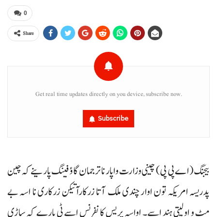
0
Share
Get real time updates directly on you device, subscribe now.
Subscribe
بیجنگ (اے پی پی) چینی وزارت واپار نا ترجمان گاؤ فینگ پارینے کہ چین
پدریسہ امریکہ تون اوار چندی ملک آتا زرکارآتیکن زرکاری نا اسہ بے
مٹ و اولیتی ہند اسے۔ اواسہ پریس کانفرنس اسے ٹی پارے کہ ساڑی