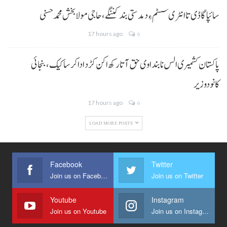
سائپا گاڈی تا انٹری سسٹم ءِ دمدستی بند کننگے، حاجی مولا بخش محمد حسنی
17 hours ago
0
پاکستان کشمیری الس نا بنداوی حق آتا رکھ اکن کڑد ادا کرسا کیک ،بنجائی
کانودوزیر
17 hours ago
0
LOAD MORE POSTS
Facebook
Twitter
Join us on Facebook
Join us on Twitter
Youtube
Instagram
Join us on Youtube
Join us on Instagram