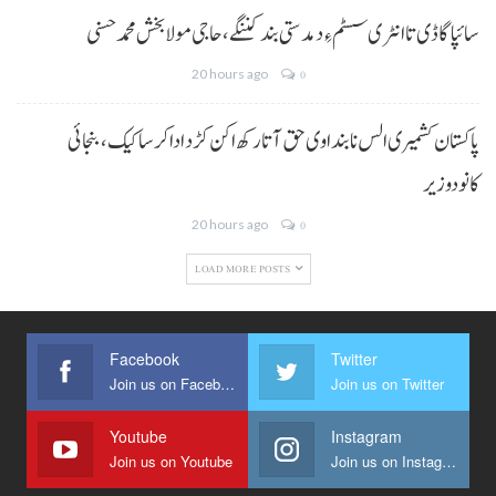
سائپا گاڈی تا انٹری سسٹم ءِ دمدستی بند کننگے، حاجی مولا بخش محمد حسنی
20 hours ago
0
پاکستان کشمیری الس نا بنداوی حق آتا رکھ اکن کڑد ادا کرسا کیک ،بنجائی
کانودوزیر
20 hours ago
0
LOAD MORE POSTS
Facebook
Twitter
Join us on Facebook
Join us on Twitter
Youtube
Instagram
Join us on Youtube
Join us on Instagram