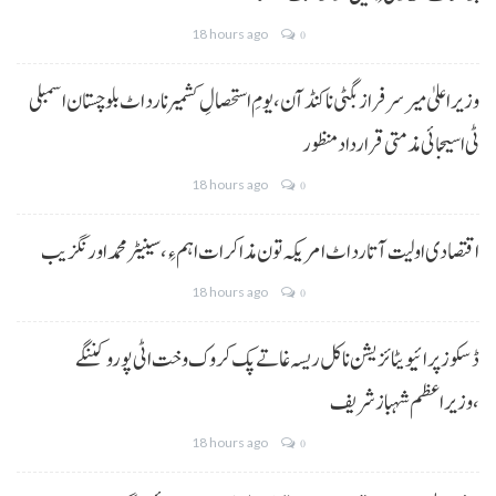
18 hours ago
0
وزیراعلیٰ میر سرفراز بگٹی نا کنڈ آن،یومِ استحصالِ کشمیر نا رد اٹ بلوچستان اسمبلی
ٹی اسیجائی مذمتی قرارداد منظور
18 hours ago
0
اقتصادی اولیت آتا رد اٹ امریکہ تون مذاکرات اہم ءِ،سینیٹر محمد اورنگزیب
18 hours ago
0
ڈسکوز پرائیویٹائزیشن نا کل ریسہ غاتے پک کروک وخت اٹی پورو کننگے
،وزیراعظم شہباز شریف
18 hours ago
0