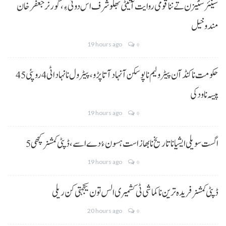
سینئر سٹیزن تے ننا قومی روایت آتیٹی بھلو شرف اس دوئی ءِ،گورنر جعفرخان
مندوخیل
19 hours ago
0
حکومت نا کنڈ آن پیٹرولیم نا پوسکن آ نہاد آتا پڑو،پیٹرول نا نہاد اٹی 4 روپئی 45
پیسہ نا ودکی
19 hours ago
0
5 اگست سویلی ایشیا نا تاریخ نا بھاز است ہسون ءُ دے اسے،ڈپٹی کمشنر کچھی
19 hours ago
0
ڈپٹی کمشنر فریدہ ترین نا کماشی ٹی کشمیری الس تون یکجہتی کن ریلی
20 hours ago
0