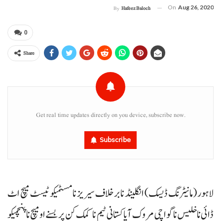
On
Aug 26, 2020
By
Hafeez Baloch
0
Share
Get real time updates directly on you device, subscribe now.
Subscribe
لاہور (مانیٹرنگ ڈیسک) انگلینڈ نا برخلاف سیریز نا مسٹمیکو ٹیسٹ میچ اٹ
ڈائی نا خلیس نا گواچی مروک آ پاکستانی ٹیم نا کمک کن پِر بسنے او میچ نا پنچمیکو