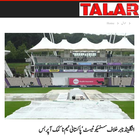
حوال
Home
انگلینڈ نا برخلاف مسٹمیکو ٹیسٹ‘ پاکستانی ٹیم نا کمک آ پِر بس