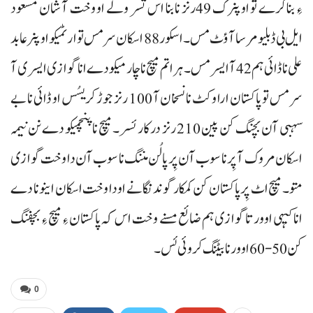
ءِ بنا کرے تو اوپنرک 49رنز نا بنا اس تسر ولے او وخت آ شان مسعود
ایل بی ڈبلیو مرسا آؤٹ مس۔ اسکور 88 اسکان سر مس تو ارٹمیکو اوپنر عابد
علی نا ڈائی ہم 42 آ ایسر مس۔ ہراتم میچ نا چارمیکو دے انا گوازی ایسری آ
سر مس تو پاکستان ارا وکٹ نا نسخان آ 100 رنز جوڑ کریسُس او ڈائی نا بے
سہبی آن بچنگ کن پین 210 رنز درکار ئسر۔ میچ نا پنچمیکو دے نن نیمہ
اسکان مروک آ پِر نا سوب آن پِر پالُن مننگ نا سوب آن دا وخت گوازی
متو۔ میچ اٹ پِر پاکستان کن کمکار گوندنگانے او دا وخت اسکان اینو نا دے
انا کیہی اوور تا گوازی ہم ضائع مسنے وخت اس کہ پاکستان ءِ میچ ءِ بچفنگ
کن 50-60 اوور نا بیٹنگ کروئی ئس۔
0