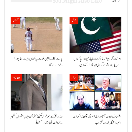
You Might Also Like
All
حوال
گوازی
دہشت گردی تور مذاکرات نا چارمی دور،پاکستان و
پورٹ آف اسپین ٹیسٹ،پاکستان ویسٹ انڈیز ءِ 8
امریکہ نا دہشت گردی نا برخلاف کمکاری ءِ…
وکٹ اٹ کٹا
حوال
بلوچستان
اقتصادی اولیت آتا رد اٹ امریکہ تون مذاکرات
وزیراعلیٰ میر سرفراز بگٹی نا کنڈ آن،یومِ استحصالِ کشمیر
اہم ءِ،سینیٹر محمد اورنگزیب
نا رد اٹ بلوچستان اسمبلی ٹی…