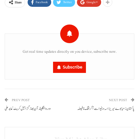
Facebook
Twitter
Google+
Share
Get real time updates directly on you device, subscribe now.
Subscribe
PREV POST
NEXT POST
پاکستان زمبابوے سیریز اسہ وینیو اسے آ کرفنگ نا فیصلہ
دورہ انگلینڈ آن بھاز گڑا ہیل کریٹ‘عابد علی