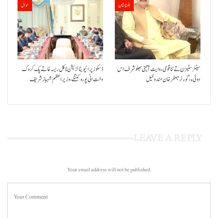
بلوچستان
حوال
سینئر سٹیزن تے ننا قومی روایت آتیٹی بھلو شرف اس
ڈسکوز پرائیویٹائزیشن نا کل ریسہ غاتے پک کروک
دوئی ءِ،گورنر جعفرخان مندوخیل
وخت اٹی پورو کننگے ،وزیراعظم شہباز شریف
LEAVE A REPLY
Your email address will not be published.