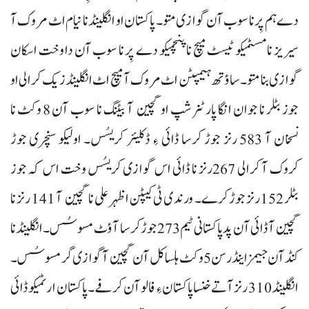
دے ہم پِر نا سوب آن گوازی متو۔ پاکستان او انگلینڈ نا نیام اٹ مروک آ
سیریز نا مسٹمیکو ٹیسٹ میچ نا پنچمیکو دے پِر نا سوب آن دا وخت اسکان
گوازی بنا متو۔ ساؤتھ ہیمپٹن اٹ مروک آ میچ اٹ انگلینڈ زیک کرالی او
جوز بٹلر نا جوان انگا پارٹنر شپ او گچین آ بیٹنگ نا سوب آن 8 وکٹ نا
نسخان آ 583 رنز جوڑ کرسا ڈائی ءِ ڈکلیئر کریسُس۔ اولیکو سنچری جوڑ
کروک آ کرالی 267رنز نا ڈائی اس گوازی کریسُس وخت اس کہ جوز
بٹلر 152رنز جوڑ کرے۔ ورندی ٹی کیپٹن اظہر علی نا گچین آ 141 رنز نا
گچین آ ڈائی آن پد پاکستانی ٹیم 273 جوڑ کرسا آؤٹ مسوسُس۔ انگلینڈ نا
کنڈآن جیمز اینڈرسن 5وکٹ ہلسا کل آن گچین آ گوازی گر مسوسُس۔
انگلینڈ 310 رنز آتے خنسا پاکستان ءِ فالو آن کرفے۔ پاکستان ارٹمیکو ڈائی