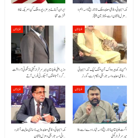
مکہ اسیجائی دفاعی معاہدہ ملک انا تاریخ نا اسہ اہم ءُ
ایران آبنائے ہرمز ءِ پورو ملنگ کن امریکہ غا 6
مزل نا نشان اسے، چیئرمین پیپلز…
شڑت تخا
بلوچستان
بلوچستان
امن نا رکھ بیرہ واک آن مننگ کیک‘ مکہ اسیجائی
وزیراعلیٰ بلوچستان میر سرفراز بگٹی نا ہنگو ٹی 7 دہشت
دفاعی معاہدہ اسہ تاریخی ءُ گام اسے،گورنر…
گرد آتا خلنگ آ سیکورٹی فورس آتے…
بلوچستان
بلوچستان
8 اگست بلوچستان نا تاریخ نا اسہ تہار ءُ دے اسے،
مکہ اسیجائی دفاعی معاہدہ ڈیہہ نا ساڑی حالیت آتا رِد
میرسرفراز بگٹی
اٹی اسہ تاریخی ءُ مزل نا نشان…