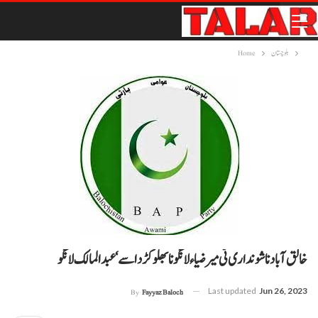
بلوچستان
Home
خالق آباد نا شونداری ٹی میرضیاء لانگو نا بھلو کڑد اسے‘ عبدالمالک لانگو
Last updated
Jun 26, 2023
By
Fayyaz Baloch