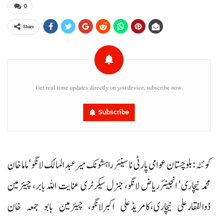
0
Share
Get real time updates directly on you device, subscribe now.
Subscribe
کوئٹہ : بلوچستان عوامی پارٹی نا سینئر راہشونک میرعبدالمالک لانگو‘ ماما خان
محمد نیچاری‘ انجینئرریاض لانگو، جنرل سیکرٹری عنایت اللہ بابر، چیئرمین
ذوالفقارعلی نیچاری،کامریڈعلی اکبرلانگو، چیئرمین بابو جمعہ خان