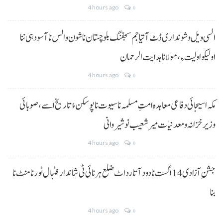
4 hours ago
0
السی ویل و شونداری ڈٹ آتیا جم سجفنگ بلوچستان نا شون و الس نا آسودہی ننا
اولیکو اولیت ءِ،مولانا ہدایت الرحمان
4 hours ago
0
مکہ اسیجائی دفاعی معاہدہ امتِ مسلمہ نا سیوت نا پوسکن ءُ تاریخ اسے، صوبائی
وزیر خزانہ و معدنیات میر شعیب نوشیروانی
4 hours ago
0
جشنِ آزادی 14 اگست نا دود آتا رد اٹ ضلع ہرنائی ٹی شاندار فٹبال ٹورنامنٹ نا
بنا
4 hours ago
0