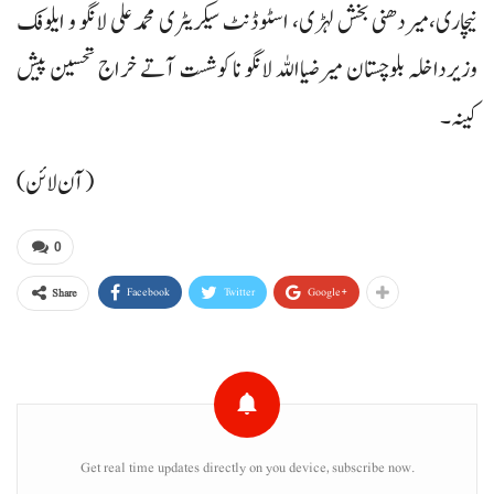
نیچاری،میردھنی بخش لہڑی، اسٹوڈنٹ سیکریٹری محمدعلی لانگو و ایلوفک
وزیرداخلہ بلوچستان میرضیااللہ لانگو نا کوشست آتے خراج تحسین پیش
کینہ۔
(آن لائن)
0
Facebook
Twitter
Google+
Share
Get real time updates directly on you device, subscribe now.