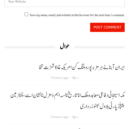
Save my name, email, and website in this browser for the next time I comment.
حوال
ایران آبنائے ہرمز ءِ پورو ملنگ کن امریکہ غا 6 شڑت تخا
3 hours ago
0
مکہ اسیجائی دفاعی معاہدہ ملک انا تاریخ نا اسہ اہم ءُ مزل نا نشان اسے، چیئرمین
پیپلز پارٹی بلاول بھٹو زرداری
3 hours ago
0