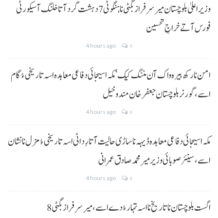
وزیراعلیٰ بلوچستان میر سرفراز بگٹی نا ہنگو ٹی 7 دہشت گرد آتا خلنگ آ سیکورٹی
فورس آتے خراجِ تحسین
4 hours ago
0
امن نا رکھ بیرہ واک آن مننگ کیک‘ مکہ اسیجائی دفاعی معاہدہ اسہ تاریخی ءُ گام
اسے،گورنر بلوچستان جعفر خان مندوخیل
4 hours ago
0
مکہ اسیجائی دفاعی معاہدہ ڈیہہ نا ساڑی حالیت آتا رِد اٹی اسہ تاریخی ءُ مزل نا نشان
اسے،سینئر صوبائی وزیر میر محمد صادق عمرانی
4 hours ago
0
8 اگست بلوچستان نا تاریخ نا اسہ تہار ءُ دے اسے، میرسرفراز بگٹی