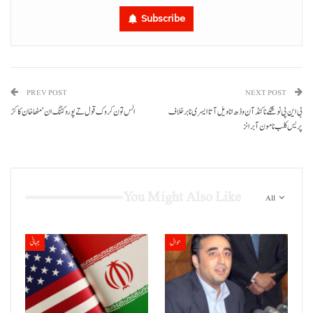
Subscribe
PREV POST
NEXT POST
بی این پی نوشکے نا کنڈآن وڈھ انا ویل آتا ایسری نا برخلاف
الس تون کروک قول تے پورو کننگ ان‘مٹھاخان کاکڑ
پریس کلب نا مون آ برانز
You Might Also Like
All
حوال
جہانی