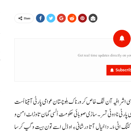
Share
خ
Get real time updates directly on yo
ٹ
Subscri
،
سی اشرافیہ آن تنگ خاص کر ورناک بلوچستان عوامی پارٹی آ تینا اُست
س
ر
وامی پارٹی نا دوٹی تسر۔ ساڑی صوبائی حکومت اُلسی گمان تا وڑاٹ امن و
ت کننگ اٹی ءُ۔ دا خیال آتا درشانی ءِ او ڈل اسے تون ہیت و گپ کرسا