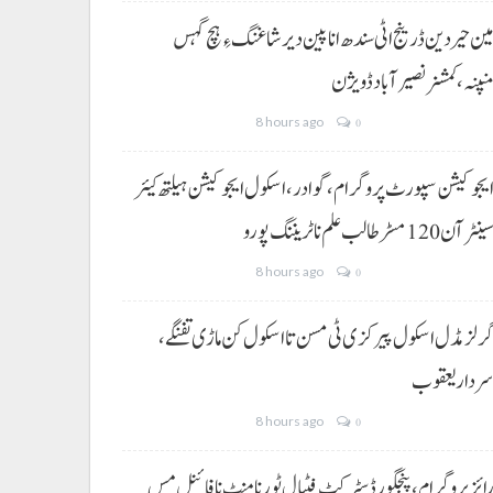
ین حیردین ڈرینج اٹی سندھ انا پین دیر شاغنگ ءِ ہچ گہس
نپنہ،کمشنر نصیرآباد ڈویژن
8 hours ago
0
یجوکیشن سپورٹ پروگرام،گوادر، اسکول ایجوکیشن ہیلتھ کیئر
ینٹر آن 120 مسڑ طالب علم نا ٹریننگ پورو
8 hours ago
0
رلز مڈل اسکول پیرکزی ٹی مسن تا اسکول کن ماڑی تفنگے،
ردار یعقوب
8 hours ago
0
ائز پروگرام، پنجگور ڈسٹرکٹ فٹبال ٹورنامنٹ نا فائنل مس