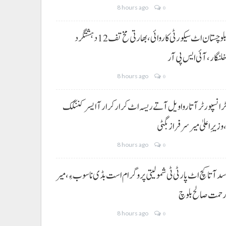
8 hours ago
0
بلوچستان اٹ سیکورٹی کاروائی، بھارتی مخ تف 12 دہشتگرد
لنگار،آئی ایس پی آر
8 hours ago
0
رانسپورٹر آتا روا ویل آتے ریسہ اٹ کرار کرار آ ایسر کننگک
وزیرِ اعلیٰ میر سرفراز بگٹی
8 hours ago
0
د آتا کچ اٹ پارٹی ٹی شمولیتی پروگرام است بڈی نا سوب ءِ،میر
حمت صالح بلوچ
8 hours ago
0