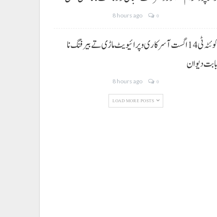
8 hours ago
0
کوئٹہ ٹی 14 اگست آ سرکاری و پرائیویٹ ماڑی تے بیرفنگ نا
ابت دیوان
8 hours ago
0
LOAD MORE POSTS