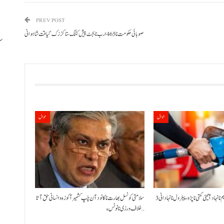
PREV POST
صوبائی حکومت نا 465 ارب نا بجٹ پیش کننگ ستا کڑزک‘ لیاقت شاہوانی
ب
حوال
حوال
حکومت نا کنڈ آن پیٹرولیم نا نہاد آتیٹی کمتی نا پڑو،پیٹرول نا نہاد اٹی 3
سلامتی کونسل بھارت نا کانود آن چَپ کشمیر آ کوزہ و انسانی حق آتا
خلاف ورزی نا نوٹس ءِ…