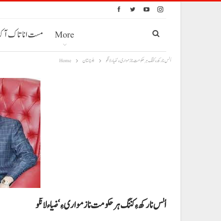
More
مست انا تاک آ
اُلس نا رکھ ءِ کننگ ہر حکومت نا زمواری ءِ‘ ضیاءلانگو
بلوچستان
Home
اُلس نا رکھ ءِ کننگ ہر حکومت نا زمواری ءِ‘ ضیاءلانگو