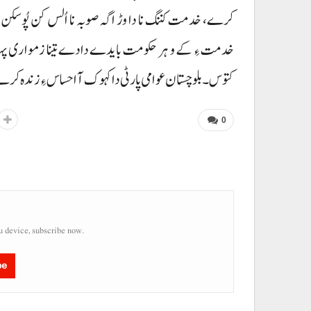
کرے، خدمت کننگ نا دا وڑ اگہ صوبہ نا اُلس کن پُوسکن 
خدمت ءِ کے و ہر حکومت بایدے دادے تینا زمواری پہہ
کتوس۔ بلوچستان عوامی پارٹی دا کہوک آ احساس ءِ زندہ کر
0
u device, subscribe now.
be