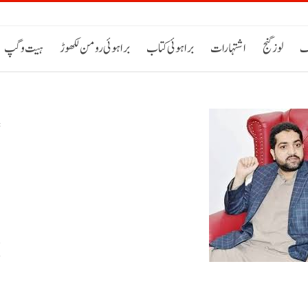
ک
لوز گنج
اشتہارات
براہوئی کتاب
براہوئی رومن لکھوڑ
ہیت و گپ
س
خ
ح
اٹی 