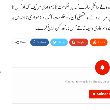
ءِ ولے راستکی دادے کہ ہر حکومت نا زمواری مریک کہ او اُلس نا
م
 مرے ولے بد قسمتی آن مالو حکومت آک دا زمواری نا احساس ءِ
م
ے و سرکاری وسیلہ غاتے اُلس نا رکھ اکن خڑچ کرے۔
ا
Facebook
Twitter
Google+
ReddIt
Share
س
گ
Get real time updates directly on yo
س
Subscri
ر