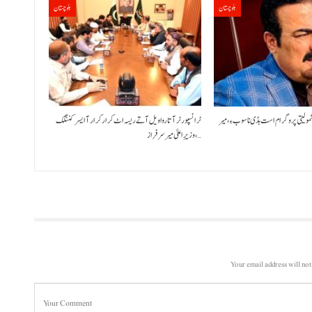
بلوچستان
بلوچستان
شمولیتی پروگرام است بڈی نا سوب ءِ،میر
ٹرانسپورٹر آتا روا ویل آتے ریسہ اٹ کرار کرار آ ایسر کننگک
،وزیرِ اعلیٰ میر سرفراز…
Your email address will not