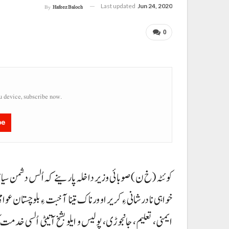
Last updated
Jun 24, 2020
By
Hafeez Baloch
0
u device, subscribe now.
be
کوئٹہ (خ ن ) صوبائی وزیر داخلہ پارینے کہ اُلس دشمن سیا
خواہی نا درشانی ءِ کریر او ورناک تینا آخبت ءِ بلوچستان ع
ایمنی، تعلیم، جانجوڑی، پولیس و ایلو بشخ آتیٹی اُلسی خدم