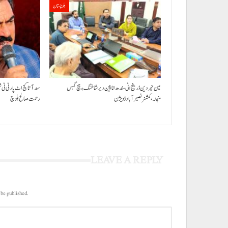
بلوچستان
مین حیردین ڈرینج اٹی سندھ انا پین دیر شاغنگ ءِ ہچ گہس
سد آتا کچ اٹ پارٹی ٹی 
منپنہ،کمشنر نصیرآباد ڈویژن
رحمت صالح بلوچ
LEAVE A REPLY
 be published.