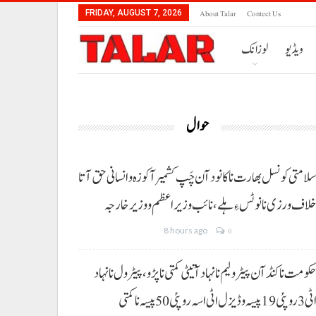
About Talar
Contect Us
FRIDAY, AUGUST 7, 2026
ویڈیو
لوزانک
حوال
لامتی کونسل بھارت نا کانود آن چَپ کشمیر آ کوزہ و انسانی حق آتا
لاف ورزی نا نوٹس ءِ ہلے،نائب وزیراعظم و وزیر خارجہ
8 hours ago
0
کومت نا کنڈ آن پیٹرولیم نا نہاد آتیٹی کمتی نا پڑو،پیٹرول نا نہاد
3 روپئی 19 پیسہ و ڈیزل اٹی اسہ روپئی 50 پیسہ نا کمتی