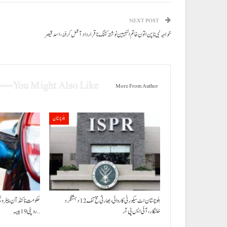
NEXT POST
خواجہ نبی نا پن اتون خاتم النبیین نوشتہ کننگ نا قرارداد آ عمل کرفنہ، اسد قیصر
You Might Also Like
More From Author
بلوچستان
بلوچستان اٹ سیکورٹی کاروائی، بھارتی مخ تف 12 دہشتگرد
خلنگار،آئی ایس پی آر
روپئی 19 پیسہ…