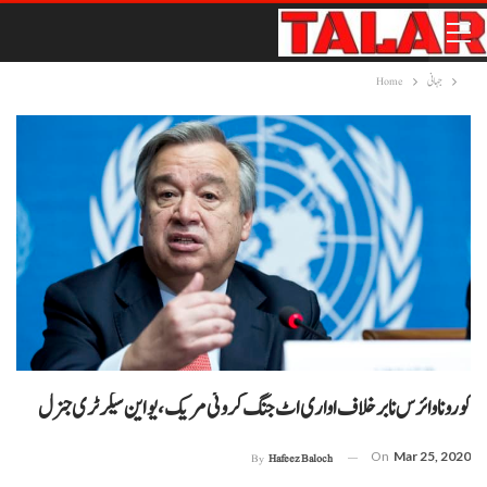
جہانی
Home
کورونا وائرس نا برخلاف اواری اٹ جنگ کروئی مریک، یو این سیکرٹری جنرل
On
Mar 25, 2020
By
Hafeez Baloch