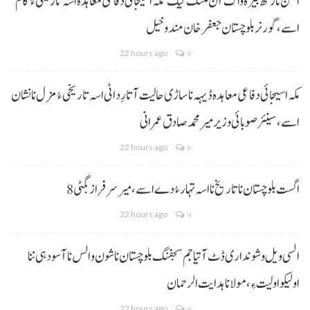
امن نا رکھ بیرہ واک آن مننگ کیک‘ مکہ اسیجائی دفاعی معاہدہ اسہ تاریخی ءُ گام
اسے،گورنر بلوچستان جعفر خان مندوخیل
22 hours ago
0
مکہ اسیجائی دفاعی معاہدہ ڈیہہ نا ساڑی حالیت آتا رِد اٹی اسہ تاریخی ءُ مزل نا نشان
اسے،سینئر صوبائی وزیر میر محمد صادق عمرانی
22 hours ago
0
8 اگست بلوچستان نا تاریخ نا اسہ تہار ءُ دے اسے، میرسرفراز بگٹی
22 hours ago
0
السی ویل و شونداری ڈٹ آتیا جم سجفنگ بلوچستان نا شون و الس نا آسودہی ننا
اولیکو اولیت ءِ،مولانا ہدایت الرحمان
22 hours ago
0