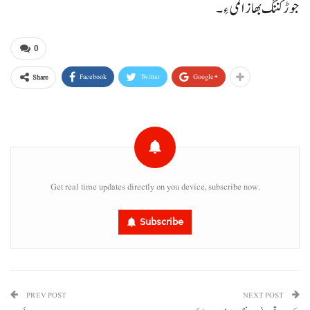
جوڑ کننگ بھاز المی ءِ۔
0
Facebook
Twitter
Google+
Share
Get real time updates directly on you device, subscribe now.
Subscribe
PREV POST
NEXT POST