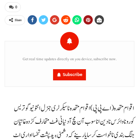
0
Share
Get real time updates directly on you device, subscribe now.
Subscribe
اقوام متحدہ(اے پی پی) اقوام متحدہ نا سیکرٹری جنرل انتونیوگوتریس
کوروناوائرس نا دین انا سوب آن مچ آدنیا ٹی غٹ متحارف کڑدہ غاتیان
جنگ بندی نا خواست کرسا پارینے کہ دشمنی ءِ پدپشت تخسا اواری اٹ