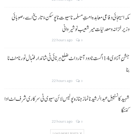
مکہ اسیجائی دفاعی معاہدہ امتِ مسلمہ نا سیوت نا پوسکن ءُ تاریخ اسے، صوبائی
وزیر خزانہ و معدنیات میر شعیب نوشیروانی
22 hours ago
0
جشنِ آزادی 14 اگست نا دود آتا رد اٹ ضلع ہرنائی ٹی شاندار فٹبال ٹورنامنٹ نا
بنا
22 hours ago
0
شہید کانسٹیبل عبدالرشید نا نماز جنازہ پولیس لائن سیوی ٹی سرکاری شرف اٹ ادا
کننگا
22 hours ago
0
LOAD MORE POSTS