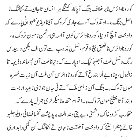
کورونا وائرس نا برخلاف جنگ آ چکار کننگے ہراانسان تا جان تے بچفنگ نا
اصل جنگ ءِ۔ اوتدوک آ دے جاری کروک آ تینا ویڈیو کلہو اٹی پارے کہ
داوخت آ مچ آ دنیا ءِ کورونا وائرس کون آ اسہ ہی دشمن نا مون تروک ءِ،
کورونا وائرس نا تعلق ہچ ءُ قوم، نسل یا مذہب اسے تون اف بلکن دا بیدس
رنگ و نسل غٹ آ جلہو کیک۔ اوپارے کہ دنیا نا غٹ آن پسماندہ ڈیہہ تا
زالبول ، چناو بے اُرا بندغ آتے کوروناوائرس آن غٹ آن زیات خطرہ
مون تروک ءِ۔ جنگ آن زہمی ملک آتے ٹی جان جوڑی نا ہیبدار بست
وبند آتاچیلنج مون تروک ءِ۔ اقوام متحدہ نا سیکرٹری جنرل پارے کہ
متحارب کڑدہ غاک دشمنی، بے پتی و عدالت ءِ پد پشت تخسا فضائی و ایلو جلہو
غاتے چٹفرانتئے کہ داوخت آ خلقت نا جان تے بچفنگ کن کمکی راہداری