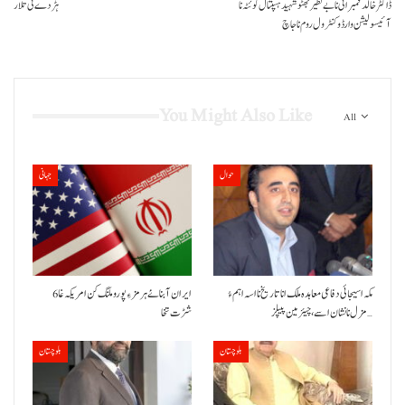
ڈاکٹر خالد قمبرانی نا بے نظیر بھٹو شہید ہسپتال کوئٹہ نا
ہڑدے ئی تلار
آئیسولیشن وارڈ وکنٹرول روم نا جاچ
You Might Also Like
All
حوال
جہانی
مکہ اسیجائی دفاعی معاہدہ ملک انا تاریخ نا اسہ اہم ءُ
ایران آبنائے ہرمز ءِ پورو ملنگ کن امریکہ غا 6
مزل نا نشان اسے، چیئرمین پیپلز…
شڑت تخا
بلوچستان
بلوچستان