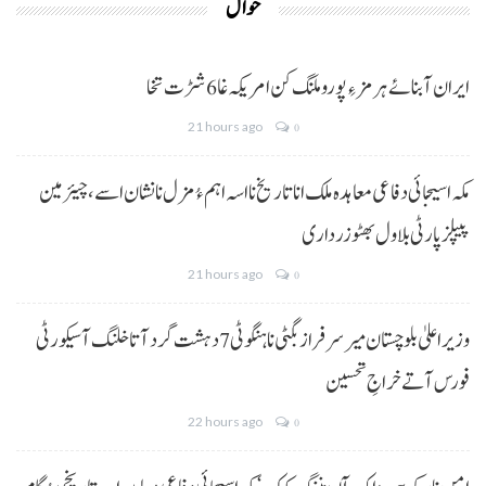
حوال
ایران آبنائے ہرمز ءِ پورو ملنگ کن امریکہ غا 6 شڑت تخا
21 hours ago
0
مکہ اسیجائی دفاعی معاہدہ ملک انا تاریخ نا اسہ اہم ءُ مزل نا نشان اسے، چیئرمین
پیپلز پارٹی بلاول بھٹو زرداری
21 hours ago
0
وزیراعلیٰ بلوچستان میر سرفراز بگٹی نا ہنگو ٹی 7 دہشت گرد آتا خلنگ آ سیکورٹی
فورس آتے خراجِ تحسین
22 hours ago
0