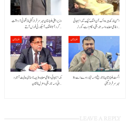
امن نا رکھ بیرہ واک آن مننگ کیک‘ مکہ اسیجائی
وزیراعلیٰ بلوچستان میر سرفراز بگٹی نا ہنگو ٹی 7 دہشت
دفاعی معاہدہ اسہ تاریخی ءُ گام اسے،گورنر…
گرد آتا خلنگ آ سیکورٹی فورس آتے…
بلوچستان
بلوچستان
8 اگست بلوچستان نا تاریخ نا اسہ تہار ءُ دے اسے،
مکہ اسیجائی دفاعی معاہدہ ڈیہہ نا ساڑی حالیت آتا رِد
میرسرفراز بگٹی
اٹی اسہ تاریخی ءُ مزل نا نشان…
LEAVE A REPLY