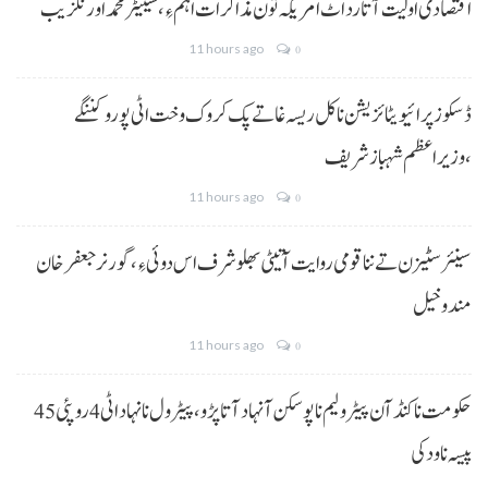
اقتصادی اولیت آتا رد اٹ امریکہ تون مذاکرات اہم ءِ،سینیٹر محمد اورنگزیب
11 hours ago
0
ڈسکوز پرائیویٹائزیشن نا کل ریسہ غاتے پک کروک وخت اٹی پورو کننگے
،وزیراعظم شہباز شریف
11 hours ago
0
سینئر سٹیزن تے ننا قومی روایت آتیٹی بھلو شرف اس دوئی ءِ،گورنر جعفرخان
مندوخیل
11 hours ago
0
حکومت نا کنڈ آن پیٹرولیم نا پوسکن آ نہاد آتا پڑو،پیٹرول نا نہاد اٹی 4 روپئی 45
پیسہ نا ودکی