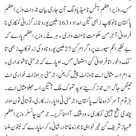
مس۔ وزیراعظم آفس نا میڈیا ونگ آن جاری بیان نارداٹ وزیراعظم
پاکستان نا نوکاپ زہمی تیکن امداد و 163 ملین یورو نا زرگزرانی کمکاری نا
فراوانی آ جرمن حکومت نا منت واری ءِ ہرفے۔ وزیراعظم پارے کہ
بے نظیر انکم سپورٹ پروگرام کن 27 ملین یورو نا ودکی زر نوکاپ زہمی تا
کمک و خور انا فراوانی کن استعمال مس۔ اوپارے کہ جرمنی ناشونداری ءِ
مدام اسہ مثال اسے نا وڑاٹ پیش کرینن، جرمنی ہراوڑاٹ خواری اٹ
تینکن جاگہ اس جوڑ کرینے او پدتموک ملک آتیکن اسہ بھلو مثال اسے۔
ہڑتوم آ سرکڑدہ غاک پاکستان و جرمنی ٹی واپار، زرکاری، توانائی تون اوار
چندی بشخ آتیٹی کمکاری ءِ ودفنگ آامنا کریر۔ جرمن چانسلر وزیراعظم
شہباز شریف کن خیرخواہی نا جوزہ غاتا درشانی ءِ کرسا پارے کہ نیتون ملسا