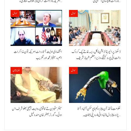
نا رد اٹ بلوچستان اسمبلی ٹی…
امریکہ نا دہشت گردی نا برخلاف کمکاری ءِ…
حوال
حوال
ڈسکوز پرائیویٹائزیشن نا کل ریسہ غاتے پک کروک
اقتصادی اولیت آتا رد اٹ امریکہ تون مذاکرات
وخت اٹی پورو کننگے ،وزیراعظم شہباز شریف
اہم ءِ،سینیٹر محمد اورنگزیب
حوال
بلوچستان
حکومت نا کنڈ آن پیٹرولیم نا پوسکن آ نہاد آتا
سینئر سٹیزن تے ننا قومی روایت آتیٹی بھلو شرف اس
پڑو،پیٹرول نا نہاد اٹی 4 روپئی 45 پیسہ…
دوئی ءِ،گورنر جعفرخان مندوخیل