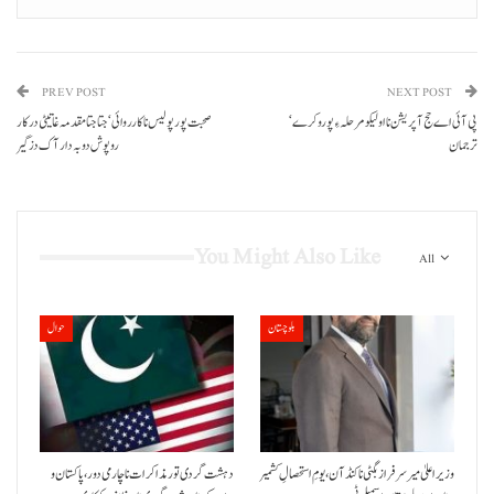
PREV POST
NEXT POST
پی آئی اے حج آپریشن نا اولیکو مرحلہ ءِ پورو کرے‘
صحبت پور پولیس نا کارروائی‘ جتا جتا مقدمہ غاتیٹی درکار
ترجمان
روپوش دوبہ دار آک دزگیر
You Might Also Like
All
بلوچستان
حوال
وزیراعلیٰ میر سرفراز بگٹی نا کنڈ آن،یومِ استحصالِ کشمیر
دہشت گردی تور مذاکرات نا چارمی دور،پاکستان و