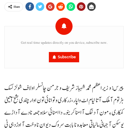
Share
Get real time updates directly on you device, subscribe now.
Subscribe
پیرس: و زیراعظم محمد شہباز شریف و جرمن چانسلر اولاف شولز ئسک
ہڑتوم آ ملک آتا نیام اٹ واپار، زرکاری و توانائی تون اوار چندی بشخ آتیٹی
کمکاری ءِ مون آ دننگ آ امنا کرینو۔ داامنائی سلاہ جمعہ نادے آ داڑے
پوسکن آ جہانی مالیاتی معاہدہ نا بابت سروک دیوان نا وخت آ اوڑدہی ٹی