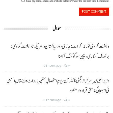
Save my name, email, and website in this browser for the next time I comment.
حوال
دہشت گردی تور مذاکرات نا چارمی دور،پاکستان و امریکہ نا دہشت گردی نا
برخلاف کمکاری ءِ پین سوگو کننگ آ امنا
11 hours ago
0
وزیراعلیٰ میر سرفراز بگٹی نا کنڈ آن،یومِ استحصالِ کشمیر نا رد اٹ بلوچستان اسمبلی
ٹی اسیجائی مذمتی قرارداد منظور
11 hours ago
0