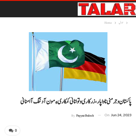
حوال
Home
پاکستان و جرمنی نا واپار، زرکاری و توانائی کمکاری ءِ مون آ دننگ آ امنائی
On
Jun 24, 2023
By
Fayyaz Baloch
0