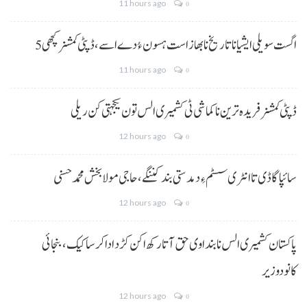
11 hours ago
0
5 اگست سویلی ایشیا نا تاریخ نا بھاز است ہسون ءُ دے اسے،ڈپٹی کمشنر کچھی
11 hours ago
0
ڈپٹی کمشنر فریدہ ترین نا کماشی ٹی کشمیری الس تون یکجہتی کن ریلی
12 hours ago
0
سائپا گاڈی تا انٹری سسٹم ءِ دمدستی بند کننگے، حاجی مولا بخش محمد حسنی
12 hours ago
0
پاکستان کشمیری الس نا بنداوی حق آتا رکھ اکن کڑد ادا کرسا کیک ،بنجائی
کانودوزیر
12 hours ago
0