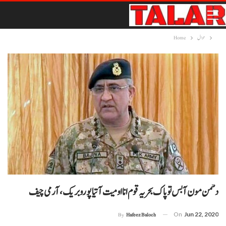
حوال
Home
دشمن مون آ بس تو پاک بحریہ قوم انا اومیت آتیا پورو بریک، آرمی چیف
On
Jun 22, 2020
By
Hafeez Baloch