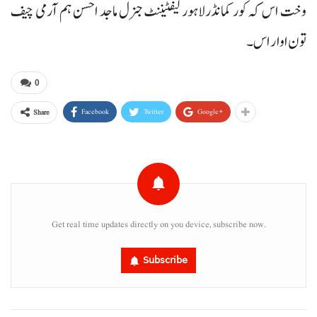
وخت اس کہ کور کمانڈرلاہور لیفٹیننٹ جنرل ماجد احسن ہم آرمی چیف
تون اوار اس۔
0
Facebook
Twitter
Google+
Share
Get real time updates directly on you device, subscribe now.
Subscribe