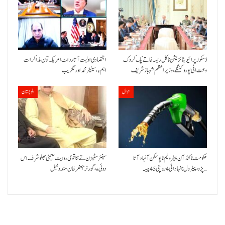
ڈسکوز پرائیویٹائزیشن نا کل ریسہ غاتے پک کروک
اقتصادی اولیت آتا رد اٹ امریکہ تون مذاکرات
وخت اٹی پورو کننگے ،وزیراعظم شہباز شریف
اہم ءِ،سینیٹر محمد اورنگزیب
حوال
بلوچستان
حکومت نا کنڈ آن پیٹرولیم نا پوسکن آ نہاد آتا
سینئر سٹیزن تے ننا قومی روایت آتیٹی بھلو شرف اس
پڑو،پیٹرول نا نہاد اٹی 4 روپئی 45 پیسہ…
دوئی ءِ،گورنر جعفرخان مندوخیل