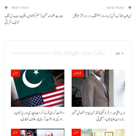
PREV POST
NEXT POST
نن عئید انا نوک افن کہ وار وار آ خننگک، سردار اختر مینگل
بھا رت مقبوضہ کشمیر نا مسلم گیشتری ءِ اقلیت اٹ بدل کننگ
خواہک، قریشی
You Might Also Like
All
بلوچستان
حوال
وزیراعلیٰ میر سرفراز بگٹی نا کنڈ آن،یومِ استحصالِ کشمیر
دہشت گردی تور مذاکرات نا چارمی دور،پاکستان و
نا رد اٹ بلوچستان اسمبلی ٹی…
امریکہ نا دہشت گردی نا برخلاف کمکاری ءِ…
حوال
حوال