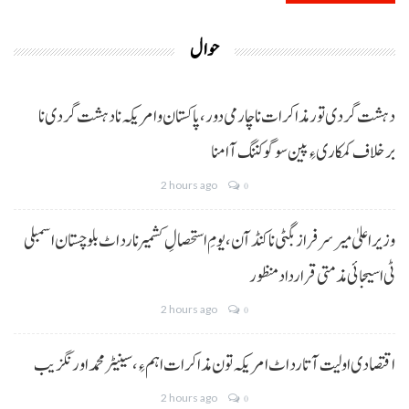
حوال
دہشت گردی تور مذاکرات نا چارمی دور،پاکستان و امریکہ نا دہشت گردی نا
برخلاف کمکاری ءِ پین سوگو کننگ آ امنا
2 hours ago
0
وزیراعلیٰ میر سرفراز بگٹی نا کنڈ آن،یومِ استحصالِ کشمیر نا رد اٹ بلوچستان اسمبلی
ٹی اسیجائی مذمتی قرارداد منظور
2 hours ago
0
اقتصادی اولیت آتا رد اٹ امریکہ تون مذاکرات اہم ءِ،سینیٹر محمد اورنگزیب
2 hours ago
0