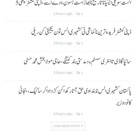
5 اگست سویلی ایشیا نا تاریخ نا بھاز است ہسون ءُ دے اسے،ڈپٹی کمشنر کچھی
2 hours ago
0
ڈپٹی کمشنر فریدہ ترین نا کماشی ٹی کشمیری الس تون یکجہتی کن ریلی
3 hours ago
0
سائپا گاڈی تا انٹری سسٹم ءِ دمدستی بند کننگے، حاجی مولا بخش محمد حسنی
3 hours ago
0
پاکستان کشمیری الس نا بنداوی حق آتا رکھ اکن کڑد ادا کرسا کیک ،بنجائی
کانودوزیر
3 hours ago
0
LOAD MORE POSTS