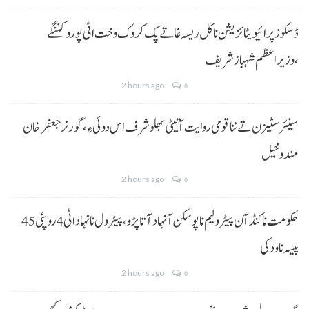
ڈسکوز پرائیویٹائزیشن نا کل ریسہ غاتے پک کروک وخت اٹی پورو کننگے
،وزیراعظم شہباز شریف
2 hours ago
0
سینئر سٹیزن تے ننا قومی روایت آتیٹی بھلو شرف اس دوئی ءِ،گورنر جعفرخان
مندوخیل
2 hours ago
0
حکومت نا کنڈ آن پیٹرولیم نا پوسکن آ نہاد آتا پڑو،پیٹرول نا نہاد اٹی 4 روپئی 45
پیسہ نا ودکی
2 hours ago
0