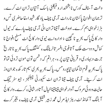
وخت آ سٹاف کورس نا بشخندار و فیکلٹی باسک آتیان تران اٹ کرے۔
ترجمان افواج پاکستان نا رداٹ آرمی چیف یادگار شہداءغا حاضری تس و
ہڑزخواہی ہم کرے۔ او وخت آ تینا تران اٹی آرمی چیف پارے کہ نیول
وار کالج پاک بحریہ نا گچین ءُ ادارہ اسے نیوی وار کالج اٹ مسلح افواج نا
کماش و دوست ملک آتا فوجی افسر تا ٹریننگ ءِ کننگک پاک بحریہ نا تاریخ
جرت و بہادری و قربانی تیان پُر ءِ، ہراتم کہ دشمن تون مون تروئی تما تو
پاک بحریہ قوم انا گمان تیا پورو مس۔پاک بحریہ بحری سیم تا رکھ ءِ جوان وڑ
اٹ کرینے۔ آرمی چیف تینا تران اٹ سکیورٹی چیلنجز ، جیو سٹرٹیجک
حالیت و دوئی مروک آ وارخواہی تینا تینا خیال آتا درشانی ءِ کرے۔ وار کالج
آ بننگ آ کمانڈنٹ ریئر ایڈمرل محمد زبیر شفیق آرمی چیف ءِ بخیر کرے