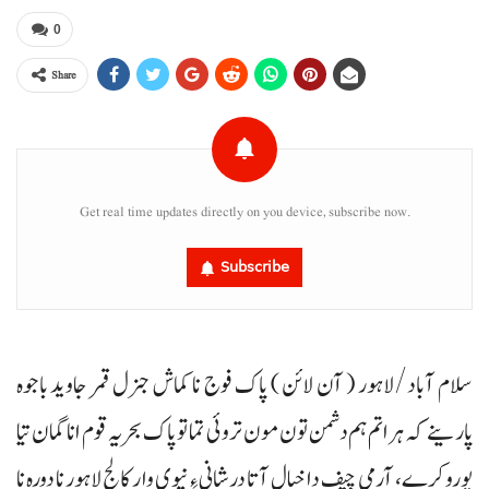
0
Share
Get real time updates directly on you device, subscribe now.
Subscribe
سلام آباد/لاہور ( آن لائن ) پاک فوج نا کماش جنرل قمر جاوید باجوہ
پارینے کہ ہراتم ہم دشمن تون مون تروئی تما تو پاک بحریہ قوم انا گمان تیا
پورو کرے، آرمی چیف دا خیال آتا درشانی ءِ نیوی وار کالج لاہور نا دورہ نا