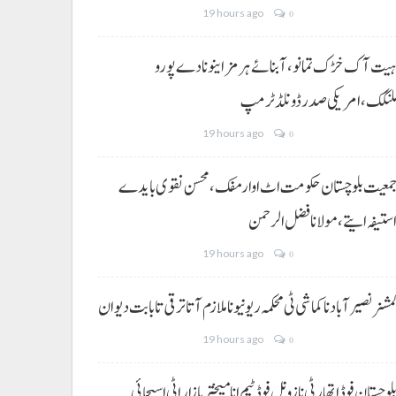
19 hours ago
0
یت آک خڑک تمانو، آبنائے ہرمز اینو نا دے پورو
لنگک،امریکی صدر ڈونلڈ ٹرمپ
19 hours ago
0
معیت بلوچستان حکومت اٹ اوار مفک، محسن نقوی بایدے
ستیفہ ایتے،مولانا فضل الرحمن
19 hours ago
0
مشنر نصیر آباد نا کماشی ٹی محکمہ ریونیو نا ملازم آتا ترقی تا بابت دیوان
19 hours ago
0
لوچستان فوڈ اتھارٹی نا زونل فوڈ ٹیم انا میختر بازار اٹی اسیجائی