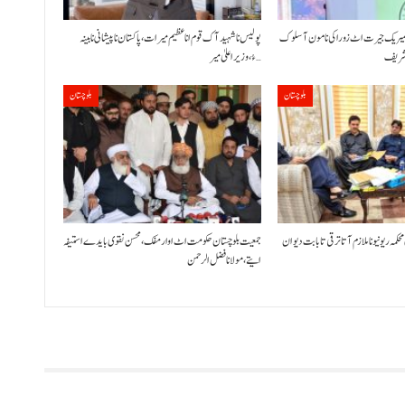
شمیریک جیرت اٹ زوراکی نا مون آ سلوک
پولیس نا شہید آک قوم انا عظیم میرات، پاکستان نا پیشانی نا بینہ
ز شریف
ءُ،وزیراعلیٰ میر…
بلوچستان
بلوچستان
 محکمہ ریونیو نا ملازم آتا ترقی تا بابت دیوان
جمعیت بلوچستان حکومت اٹ اوار مفک، محسن نقوی بایدے استیفہ
ایتے،مولانا فضل الرحمن