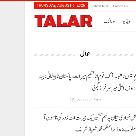
About Talar
Contect Us
THURSDAY, AUGUST 6, 2026
ویڈیو
لوزانک
حوال
ولیس نا شہید آک قوم انا عظیم میرات، پاکستان نا پیشانی نا بینہ
ُ،وزیراعلیٰ میر سرفراز بگٹی
19 hours ago
0
ل خواری تیان پد ہم کشمیریک جیرت اٹ زوراکی نا مون آ
لوک ءُ،وزیراعظم محمد شہباز شریف