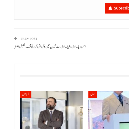
Subscri
ا
ر
PREV POST
الس ءِ پامداری و خیالداری اٹ تین پہ تین تول بش کروئی تمک، فضیل اصغر
حوال
بلوچستان