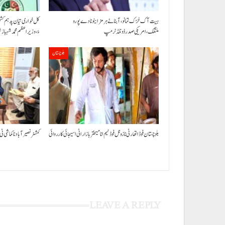
ہیت آک خڑک تمانو، آبنائے ہرمز اینو نا دے پورو
کل خواری تیان پد ہم ک
ملنگک،امریکی صدر ڈونلڈ ٹرمپ
ءُ،وزیراعظم محمد شہبا
بلوچستان
بلوچستان فوڈ اتھارٹی نا زونل فوڈ ٹیم انا میختر بازار اٹی اسیجائی کارروائی
کمشنر نصیر آباد نا کماشی ٹی
LEAVE A REPLY