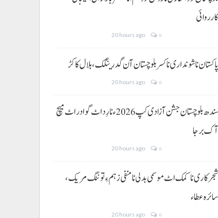
ارروائی
20 hours ago
0
اکستان نا شونداری نا کسر بلوچستان آن گدرینگک، بلال کاکڑ
20 hours ago
0
سندھ بلوچستان جشن آزادی کپ 2026ء نا رِد اٹ گوادر اٹ میچ
ک برجا
20 hours ago
0
جرکاری نا کمک اٹ موسمی بدلی نا منفی زہم ءِ توننگ مریک،
ائرہ عطاء
20 hours ago
0