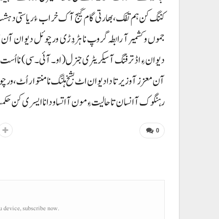
کننگ کن ہم تفک، بھارتی گام گیج آک خراب ءُ ریاستی دہشت گرد
جموں وکشمیر آ رابطہ گروپ نا ہڑدُڑی ورچوئل دیوان آن تر
دیوان ءِ اڈ ترفنگ آ سیکریٹری جنرل (او۔آئی۔سی) نا اُست ا
آن معزز آ وزیر تا دا دیوان اٹ بشخ ہلنگ نا منتوار اُٹ، و
رہنگوک آ انسان تا حالیت ءِ مون آ اتسا و دانا ایسری کن 
0
u device, subscribe now.