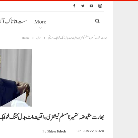
More
مست انا تاک آ
بھا رت مقبوضہ کشمیر نا مسلم گیشتری ءِ اقلیت اٹ بدل کننگ خواہک، قریشی
حوال
Home
بھا رت مقبوضہ کشمیر نا مسلم گیشتری ءِ اقلیت اٹ بدل کننگ خواہ
On
Jun 22, 2020
By
Hafeez Baloch