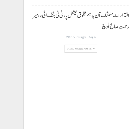
قتدار اٹ مفننگ آن پد ہم مخلوق نیشنل پارٹی ٹی بننگ اٹی ءِ،میر
حمت صالح بلوچ
20 hours ago
0
LOAD MORE POSTS