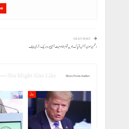
be
NEXT POST
دشمن مون آ بس تو پاک بحریہ قوم انا اومیت آتیا پورو بریک، آرمی چیف
You Might Also Like
More From Author
جہانی