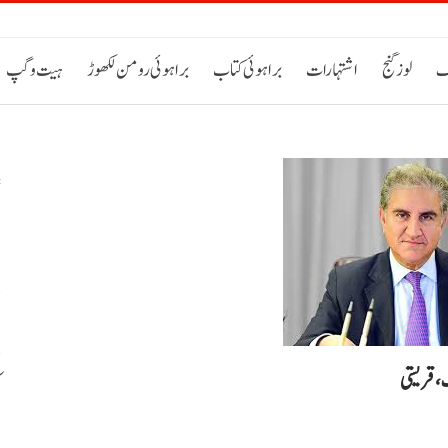
ک
لوز گنج
اشتہارات
براہوئی کتاب
براہوئی رومن لکھوڑ
ہیت و گپ
پ
ء
ک، قریشی
ک
س