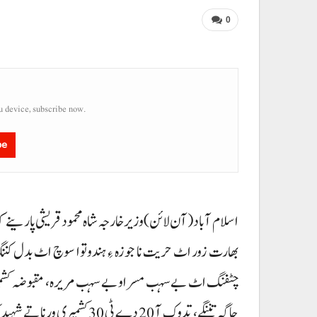
0
u device, subscribe now.
be
ا سلام آباد ( آن لا ئن)وزیرخارجہ شاہ محمود قریشی پارینے 
بھارت زور اٹ حریت نا جوزہ ءِ ہندوتوا سوچ اٹ بدل کننگ 
چٹفنگ اٹ بے سہب مسر او بے سہب مریرہ، مقبوضہ کشمیر ا
جاگہ تننگے، تدوک آ 20 دے ٹ