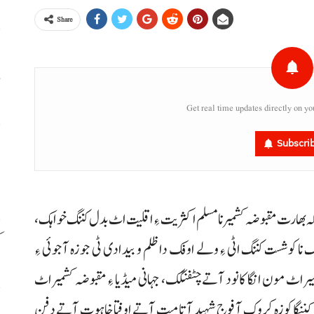
Share
ہ
م
Get real time updates directly on yo
ج
Subscri
ا
کہ بھا رت مقبوضہ کشمیر نا مسلم اکثریت ءِ اقلیت اٹ بدل کننگ خواہک،
ک
نا کوشست کننگ اٹی ءِ ولے اوفک دا ظلم و بیدادی ٹی جوزہ آجوئی ءِ
ٹ مون انگا کانود آتے چٹفنگک، جہانی میڈیا ءِ مقبوضہ کشمیر اٹ
ی 30کشمیری ورنا تے شہید کننگا کوزہ کروک آ فوج شہید آتا میت آتے اوفتا خاہوت آتے دفن
ب