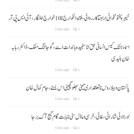
0
خیبر پختونخوا ٹی اِرا جتا کارروائی، فتنۃ الخوارج نا 10خوارج خلنگار،آئی ایس پی آر
1 day ago
0
اسماء جتک کیس انسانی حق انا سنجیدہ باندات اسے، گوجالنگ مفک،ڈاکٹر ربابہ
خان بلیدی
1 day ago
0
پاکستان و بیلاروس نا تعلقداری تیٹی بھلو گچینی اس بسنے، جام کمال خان
1 day ago
0
لورالائی شار اٹی سفائی، خرسی و ماڈل سٹی نا بابت گام گیج آک برجا
1 day ago
0