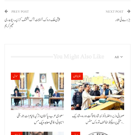
PREV POST
NEXT POST
ہڑ دے ئی تلار
پیشن ملک دروک آ ایجنٹ آک بشخنگ کڑزپسہ، چوہدری
نعیم کریم
You Might Also Like
All
بلوچستان
حوال
صوبائی وزیر داخلہ نا کوئٹہ شار نا اناگت دورہ،، شاریک
سعودی عرب، پاکستان و ترکیہ نا نیام اٹ تاریخی
منفی پروپیگنڈا غا خف توروک مفس،…
اسیجائی دفاعی معاہدہ پک مس