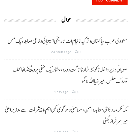
حوال
سعودی عرب، پاکستان و ترکیہ نا نیام اٹ تاریخی اسیجائی دفاعی معاہدہ پک مس
23 hours ago
0
صوبائی وزیر داخلہ نا کوئٹہ شار نا اناگت دورہ،، شاریک منفی پروپیگنڈا غا خف
توروک مفس، میر ضیا اللہ لانگو
1 day ago
0
مکہ مکرمہ دفاعی معاہدہ امن، سلامتی و سوگوی کن اہم ءُ پیشرفت اسے،وزیراعلیٰ
میر سرفراز بگٹی
1 day ago