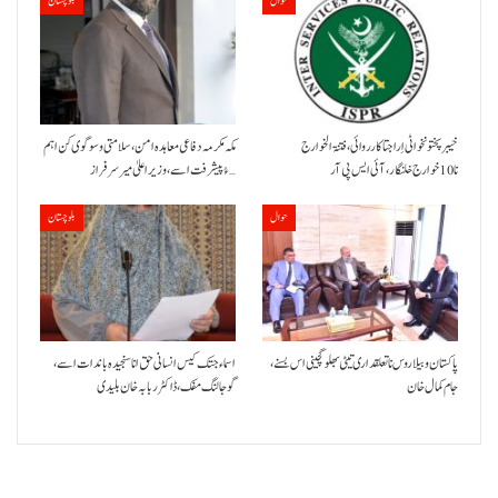
حوال
بلوچستان
خیبر پختونخوا ٹی اِرا جتا کارروائی، فتنۃ الخوارج
مکہ مکرمہ دفاعی معاہدہ امن، سلامتی و سوگوی کن اہم
نا 10خوارج خلنگار،آئی ایس پی آر
ءُ پیشرفت اسے،وزیراعلیٰ میر سرفراز…
حوال
بلوچستان
پاکستان و بیلاروس نا تعلقداری تیٹی بھلو گچینی اس بسنے،
اسماء جتک کیس انسانی حق انا سنجیدہ باندات اسے،
جام کمال خان
گوجالنگ مفک،ڈاکٹر ربابہ خان بلیدی