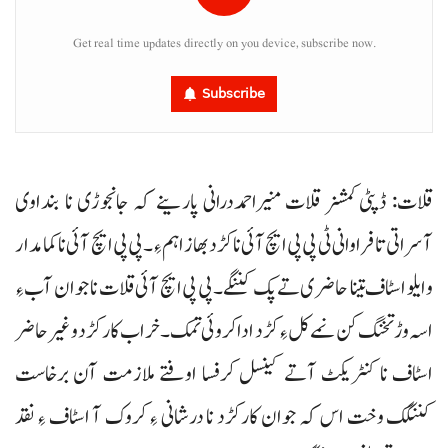
Get real time updates directly on you device, subscribe now.
Subscribe
قلات: ڈپٹی کمشنر قلات منیراحمددرانی پارینے کہ جانجوڑی نا بنداوی
آسراتی تا فراوانی ٹی پی پی ایچ آئی نا کڑد بھاز اہم ءِ۔ پی پی ایچ آئی نا کمامدار
و ایلو اسٹاف تینا حاضری تے پک کننگے۔ پی پی ایچ آئی قلات نا جوان آب ءِ
اسہ وڑ تخنگ کن نمے کل ءِ کڑد ادا کروئی تمک۔ خراب کارکڑد و غیرحاضر
اسٹاف نا کنٹریکٹ آتے کینسل کرفسا اوفتے ملازمت آن برخاست
کننگک وخت اس کہ جوان کارکڑد نا درشانی ءِ کروک آ اسٹاف ءِ نقد