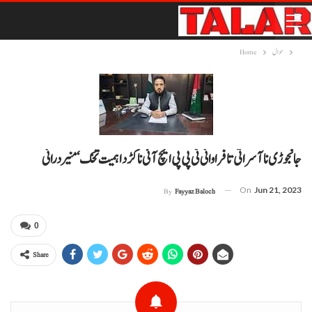
حوال
Home
جانجوڑی نا آسراتی تا فراوانی ٹی پی پی ایچ آئی نا کڑد اہمیت تخک‘ منیر درانی
On
Jun 21, 2023
By
Fayyaz Baloch
0
Share