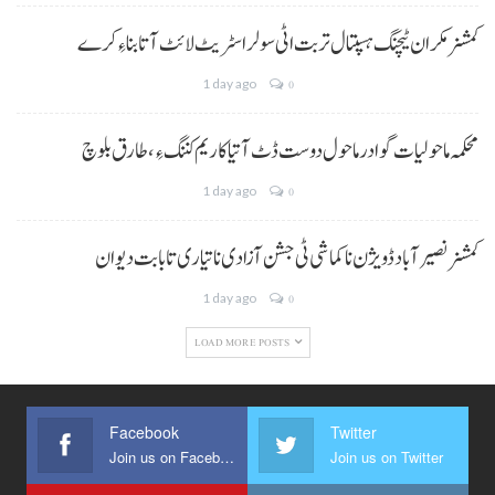
کمشنر مکران ٹیچنگ ہسپتال تربت اٹی سولر اسٹریٹ لائٹ آتا بناءِ کرے
1 day ago
0
محکمہ ماحولیات گوادر ماحول دوست ڈٹ آتیا کاریم کننگ ءِ، طارق بلوچ
1 day ago
0
کمشنر نصیر آباد ڈویژن نا کماشی ٹی جشن آزادی نا تیاری تا بابت دیوان
1 day ago
0
LOAD MORE POSTS
Facebook
Twitter
Join us on Facebook
Join us on Twitter