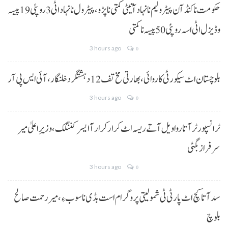
حکومت نا کنڈ آن پیٹرولیم نا نہاد آتیٹی کمتی نا پڑو،پیٹرول نا نہاد اٹی 3 روپئی 19 پیسہ
و ڈیزل اٹی اسہ روپئی 50 پیسہ نا کمتی
3 hours ago
0
بلوچستان اٹ سیکورٹی کاروائی، بھارتی مخ تف 12 دہشتگرد خلنگار،آئی ایس پی آر
3 hours ago
0
ٹرانسپورٹر آتا روا ویل آتے ریسہ اٹ کرار کرار آ ایسر کننگک ،وزیرِ اعلیٰ میر
سرفراز بگٹی
3 hours ago
0
سد آتا کچ اٹ پارٹی ٹی شمولیتی پروگرام است بڈی نا سوب ءِ،میر رحمت صالح
بلوچ