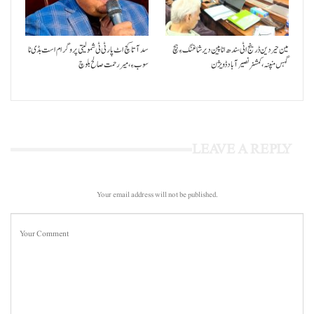
مین حیردین ڈرینج اٹی سندھ انا پین دیر شاغنگ ءِ ہچ
سد آتا کچ اٹ پارٹی ٹی شمولیتی پروگرام است بڈی نا
گہس منپنہ،کمشنر نصیرآباد ڈویژن
سوب ءِ،میر رحمت صالح بلوچ
LEAVE A REPLY
Your email address will not be published.