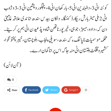
کوئٹہ اٹی 3، دالبندین اٹی 5، بارکھان اٹی 4، پنجگور و پشین اٹی 3،3 و ژوب
اٹی 2 ملی میٹربارش ریکارڈ کننگا۔ داکان بیدس سندھ انا ندی علاقہ غاتیٹی
دن کہ، دادو، میہڑ، جوہی، خیرپورناتھن شاہ و پڈعیدن اٹی ہم پر کرینے۔
محکمہ موسمیات نا پاننگ ءِ کہ سندھ، سویلی پنجاب، بلوچستان، خیبر پختونخوا،
کشمیر و گلگت بلتستان اٹی منہ جاگہ اس پر انا گمان ارے۔
(آن لائن)
0
Facebook
Twitter
Google+
Share