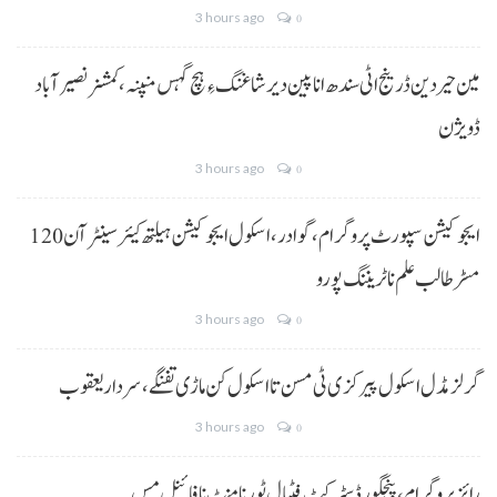
3 hours ago
0
مین حیردین ڈرینج اٹی سندھ انا پین دیر شاغنگ ءِ ہچ گہس منپنہ،کمشنر نصیرآباد
ڈویژن
3 hours ago
0
ایجوکیشن سپورٹ پروگرام،گوادر، اسکول ایجوکیشن ہیلتھ کیئر سینٹر آن 120
مسڑ طالب علم نا ٹریننگ پورو
3 hours ago
0
گرلز مڈل اسکول پیرکزی ٹی مسن تا اسکول کن ماڑی تفنگے، سردار یعقوب
3 hours ago
0
رائز پروگرام، پنجگور ڈسٹرکٹ فٹبال ٹورنامنٹ نا فائنل مس