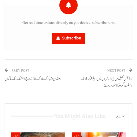
Get real time updates directly on you device, subscribe now.
Subscribe
PREV POST
NEXT POST
جوڈیشل کمپلیکس ہڑدڑ، عمران خان و ایلوفتا برخلاف
رمضان المبارک نا نوک انا 22 مارچ آ خننگ انگ نا گمان
دہشت گردی نا مقدمہ درج
You Might Also Like
All
حوال
حوال