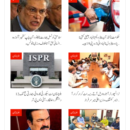
حکومت نا کنڈ آن پیٹرولیم نا نہاد آتیٹی کمتی نا
سلامتی کونسل بھارت نا کانود آن چَپ کشمیر آ کوزہ و
پڑو،پیٹرول نا نہاد اٹی 3 روپئی 19 پیسہ…
انسانی حق آتا خلاف ورزی نا نوٹس ءِ…
بلوچستان
بلوچستان
ٹرانسپورٹر آتا روا ویل آتے ریسہ اٹ کرار کرار آ
بلوچستان اٹ سیکورٹی کاروائی، بھارتی مخ تف 12
ایسر کننگک ،وزیرِ اعلیٰ میر سرفراز…
دہشتگرد خلنگار،آئی ایس پی آر
بلوچستان
بلوچستان