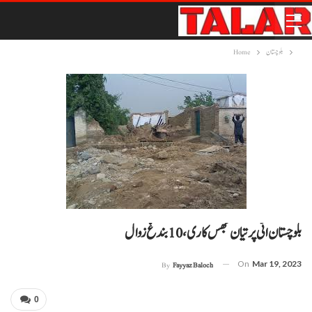
بلوچستان
Home
بلوچستان اٹی پر تیان بھس کاری، 10 بندغ زوال
On
Mar 19, 2023
By
Fayyaz Baloch
0