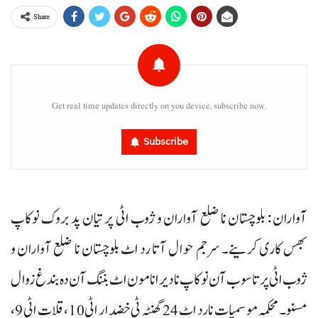
Share
Get real time updates directly on you device, subscribe now.
Subscribe
آواران : بلوچستان نا ضلع آواران و ژوب اٹی پر تیان پد بروک نوکاپ
بھس کاری کرینے۔ سرجم حوال آتا رد اٹ بلوچستان نا ضلع آواران و
ژوب اٹی پر تا سوب آن نوکاپ نا دیر انا مون اٹ بننگ آن دہ بندغ زوال
مسنو۔ محکمہ موسمیات نا رد اٹ 24 گھنٹہ ٹی خضدار اٹی 10، قلات اٹی 9،