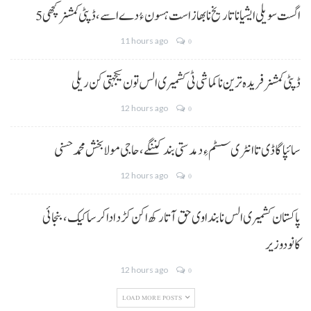
5 اگست سویلی ایشیا نا تاریخ نا بھاز است ہسون ءُ دے اسے،ڈپٹی کمشنر کچھی
11 hours ago
0
ڈپٹی کمشنر فریدہ ترین نا کماشی ٹی کشمیری الس تون یکجہتی کن ریلی
12 hours ago
0
سائپا گاڈی تا انٹری سسٹم ءِ دمدستی بند کننگے، حاجی مولا بخش محمد حسنی
12 hours ago
0
پاکستان کشمیری الس نا بنداوی حق آتا رکھ اکن کڑد ادا کرسا کیک ،بنجائی
کانودوزیر
12 hours ago
0
LOAD MORE POSTS