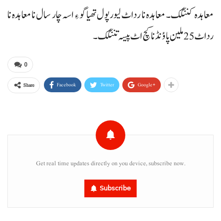
معاہدہ کننگک۔ معاہدہ نا رداٹ لیورپول تھیاگو ءِ اسہ چار سال نا معاہدہ نا
رداٹ 25 ملین پاؤنڈ نا کچ اٹ پیسہ تننگک۔
0
Facebook
Twitter
Google+
Share
Get real time updates directly on you device, subscribe now.
Subscribe