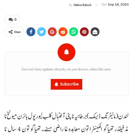
On
Sep 18, 2020
By
Hafeez Baloch
0
Share
Get real time updates directly on you device, subscribe now.
Subscribe
لندن (مانیٹرنگ ڈیسک) برطانیہ نا پنی آ فٹبال کلب لیورپول بائرن میونخ نا
مڈفیلڈر تھیاگو الکینٹرا تون معاہدہ غا راضی مسنے۔ تھیاگو تون 4 سال نا