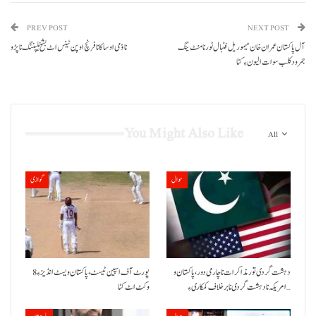
PREV POST
NEXT POST
آل پاکستان عمران خان میموریل فٹبال ٹورنامنٹ ینگ
ناؤمی اوساکا نا فرنچ اوپن ٹینس اٹ بشخ ہلپننگ نا پڑو
جمرود کلب سوات الیون ءِ کٹا
You Might Also Like
All
حوال
گوازی
دہشت گردی تور مذاکرات نا چارمی دور،پاکستان و
پورٹ آف اسپین ٹیسٹ،پاکستان ویسٹ انڈیز ءِ 8
امریکہ نا دہشت گردی نا برخلاف کمکاری ءِ…
وکٹ اٹ کٹا