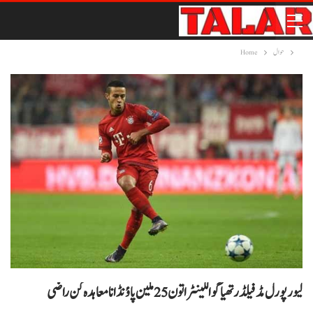
حوال
Home
لیورپورل مڈفیلڈر تھیاگو الکینٹرا تون 25 ملین پاؤنڈ انا معاہدہ کن راضی