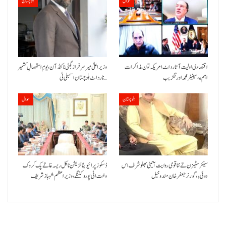
حوال
بلوچستان
اقتصادی اولیت آتا رد اٹ امریکہ تون مذاکرات
وزیراعلیٰ میر سرفراز بگٹی نا کنڈ آن،یومِ استحصالِ کشمیر
اہم ءِ،سینیٹر محمد اورنگزیب
نا رد اٹ بلوچستان اسمبلی ٹی…
بلوچستان
حوال
سینئر سٹیزن تے ننا قومی روایت آتیٹی بھلو شرف اس
ڈسکوز پرائیویٹائزیشن نا کل ریسہ غاتے پک کروک
دوئی ءِ،گورنر جعفرخان مندوخیل
وخت اٹی پورو کننگے ،وزیراعظم شہباز شریف