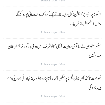
10 hours ago
0
ڈسکوز پرائیویٹائزیشن نا کل ریسہ غاتے پک کروک وخت اٹی پورو کننگے
،وزیراعظم شہباز شریف
11 hours ago
0
سینئر سٹیزن تے ننا قومی روایت آتیٹی بھلو شرف اس دوئی ءِ،گورنر جعفرخان
مندوخیل
11 hours ago
0
حکومت نا کنڈ آن پیٹرولیم نا پوسکن آ نہاد آتا پڑو،پیٹرول نا نہاد اٹی 4 روپئی 45
پیسہ نا ودکی
11 hours ago
0