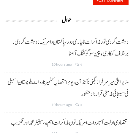
حوال
دہشت گردی تور مذاکرات نا چارمی دور،پاکستان و امریکہ نا دہشت گردی نا
برخلاف کمکاری ءِ پین سوگو کننگ آ امنا
10 hours ago
0
وزیراعلیٰ میر سرفراز بگٹی نا کنڈ آن،یومِ استحصالِ کشمیر نا رد اٹ بلوچستان اسمبلی
ٹی اسیجائی مذمتی قرارداد منظور
10 hours ago
0
اقتصادی اولیت آتا رد اٹ امریکہ تون مذاکرات اہم ءِ،سینیٹر محمد اورنگزیب