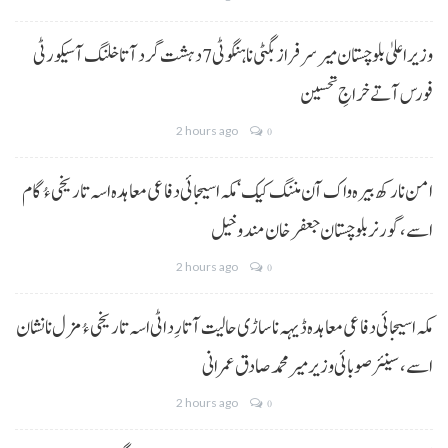
وزیراعلیٰ بلوچستان میر سرفراز بگٹی نا ہنگو ٹی 7 دہشت گرد آتا خلنگ آ سیکورٹی
فورس آتے خراجِ تحسین
2 hours ago
0
امن نا رکھ بیرہ واک آن مننگ کیک‘ مکہ اسیجائی دفاعی معاہدہ اسہ تاریخی ءُ گام
اسے،گورنر بلوچستان جعفر خان مندوخیل
2 hours ago
0
مکہ اسیجائی دفاعی معاہدہ ڈیہہ نا ساڑی حالیت آتا رِد اٹی اسہ تاریخی ءُ مزل نا نشان
اسے،سینئر صوبائی وزیر میر محمد صادق عمرانی
2 hours ago
0