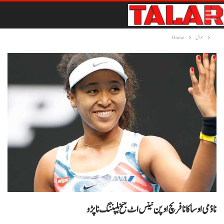
حوال
Home
ناؤمی اوساکا نا فرنچ اوپن ٹینس اٹ بشخ ہلپننگ نا پڑو