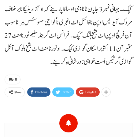
کپک۔ جہانی نمبر 3 جاپان نا ناؤمی اوساکا پارینے کہ او آزارینیکا نا برخلاف
مروک آ یو ایس اوپن نا فائنل اٹ انجری نا گواچی مسوسُس ہرانا سوب
آن فرنچ اوپن اٹ بشخ ہلنگ کپک۔ فرانس اٹ گرینڈ سلیم ٹورنامنٹ 27
ستمبر آن11 اکتوبر اسکان گوازی کیک۔ او ٹورنا منٹ اٹ بشخ ہلوک آ کل
گوازی گرتیکن اُست خواہی نا درشانی ءِ کرینے۔
0
Facebook
Twitter
Google+
Share