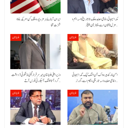
مکہ اسیجائی دفاعی معاہدہ ملک انا تاریخ نا اسہ اہم ءُ
ایران آبنائے ہرمز ءِ پورو ملنگ کن امریکہ غا 6
مزل نا نشان اسے، چیئرمین پیپلز…
شڑت تخا
بلوچستان
بلوچستان
امن نا رکھ بیرہ واک آن مننگ کیک‘ مکہ اسیجائی
وزیراعلیٰ بلوچستان میر سرفراز بگٹی نا ہنگو ٹی 7 دہشت
دفاعی معاہدہ اسہ تاریخی ءُ گام اسے،گورنر…
گرد آتا خلنگ آ سیکورٹی فورس آتے…
بلوچستان
بلوچستان