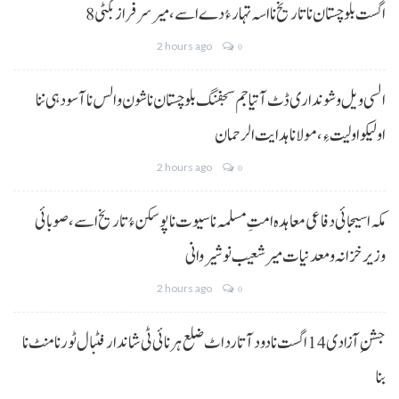
8 اگست بلوچستان نا تاریخ نا اسہ تہار ءُ دے اسے، میرسرفراز بگٹی
2 hours ago
0
السی ویل و شونداری ڈٹ آتیا جم سجفنگ بلوچستان نا شون و الس نا آسودہی ننا
اولیکو اولیت ءِ،مولانا ہدایت الرحمان
2 hours ago
0
مکہ اسیجائی دفاعی معاہدہ امتِ مسلمہ نا سیوت نا پوسکن ءُ تاریخ اسے، صوبائی
وزیر خزانہ و معدنیات میر شعیب نوشیروانی
2 hours ago
0
جشنِ آزادی 14 اگست نا دود آتا رد اٹ ضلع ہرنائی ٹی شاندار فٹبال ٹورنامنٹ نا
بنا