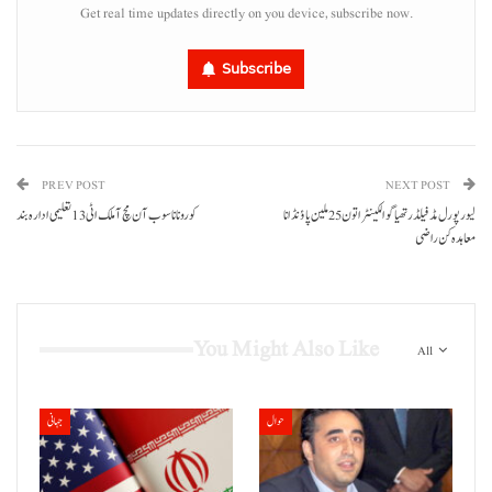
Get real time updates directly on you device, subscribe now.
Subscribe
PREV POST
NEXT POST
لیورپورل مڈفیلڈر تھیاگو الکینٹرا تون 25 ملین پاؤنڈ انا
کورونا نا سوب آن مچ آ ملک اٹی 13 تعلیمی ادارہ بند
معاہدہ کن راضی
You Might Also Like
All
حوال
جہانی