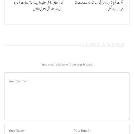
8 اگست بلوچستان نا تاریخ نا اسہ تہار ءُ دے اسے،
مکہ اسیجائی دفاعی معاہدہ ڈیہہ نا ساڑی حالیت آتا رِد
میرسرفراز بگٹی
اٹی اسہ تاریخی ءُ مزل نا نشان…
LEAVE A REPLY
Your email address will not be published.