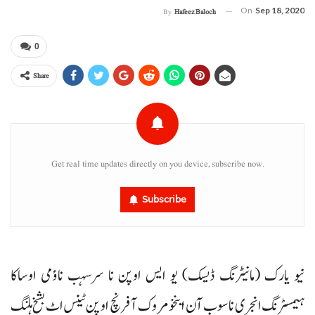
On
Sep 18, 2020
By
Hafeez Baloch
0
Share
Get real time updates directly on you device, subscribe now.
Subscribe
نیو یارک (مانیٹرنگ ڈیسک) یو ایس اوپن نا سرسہب ناؤمی اوساکا
ہیمسٹرنگ انجری نا سوب آن اینخو مروک آ فرنچ اوپن ٹینس اٹ بشخ ہلنگ