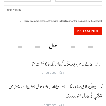
Save my name, email, and website in this browser for the next time I comment.
حوال
ایران آبنائے ہرمز ءِ پورو ملنگ کن امریکہ غا 6 شڑت تخا
2 hours ago
0
مکہ اسیجائی دفاعی معاہدہ ملک انا تاریخ نا اسہ اہم ءُ مزل نا نشان اسے، چیئرمین
پیپلز پارٹی بلاول بھٹو زرداری
2 hours ago
0