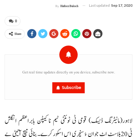
Last updated
Sep 17, 2020
By
Hafeez Baloch
0
Share
Get real time updates directly on you device, subscribe now.
Subscribe
لاہور(مانیٹرنگ ڈیسک) قومی ٹی ٹوئنٹی ٹیم نا کیپٹن بابراعظم انگلش
ٹی 20بلاسٹ اٹ جوان ءُ سنچری اس اسکور کرے۔ بنائی میچ آتیٹی بے