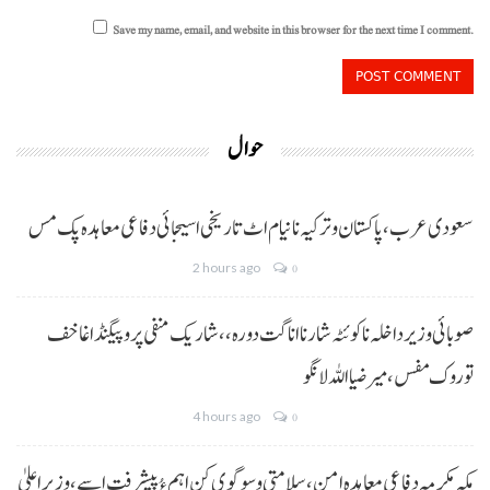
Save my name, email, and website in this browser for the next time I comment.
حوال
سعودی عرب، پاکستان و ترکیہ نا نیام اٹ تاریخی اسیجائی دفاعی معاہدہ پک مس
2 hours ago
0
صوبائی وزیر داخلہ نا کوئٹہ شار نا اناگت دورہ،، شاریک منفی پروپیگنڈا غا خف
توروک مفس، میر ضیا اللہ لانگو
4 hours ago
0
مکہ مکرمہ دفاعی معاہدہ امن، سلامتی و سوگوی کن اہم ءُ پیشرفت اسے،وزیراعلیٰ