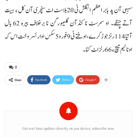
سہبی آن پد بابر اعظم انگلش ٹی 20بلاسٹ اٹ سنچری آن کل ءِ ہیت
آتے چٹفے۔ او سمرسٹ نا کنڈآن گلیمورگن نا برخلاف بیرہ 62 بال
آتیا 114رنز جوڑ کرے، اوفتے ٹی 9 فور و 5 سکس اوار ئسر وخت اس کہ
اونا ٹیم میچ ءِ 66رنز اٹ کٹا۔
0
Facebook
Twitter
Google+
Share
Get real time updates directly on you device, subscribe now.