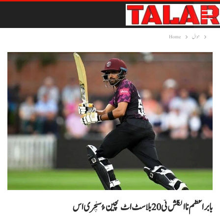
حوال
Home
بابراعظم نا انگلش ٹی 20 بلاسٹ اٹ گچین ءُ سنچری اس