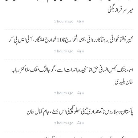
میر سرفراز بگٹی
5 hours ago
0
خیبر پختونخوا ٹی اِرا جتا کارروائی، فتنۃ الخوارج نا 10خوارج خلنگار،آئی ایس پی آر
5 hours ago
0
اسماء جتک کیس انسانی حق انا سنجیدہ باندات اسے، گوجالنگ مفک،ڈاکٹر ربابہ
خان بلیدی
5 hours ago
0
پاکستان و بیلاروس نا تعلقداری تیٹی بھلو گچینی اس بسنے، جام کمال خان
5 hours ago
0