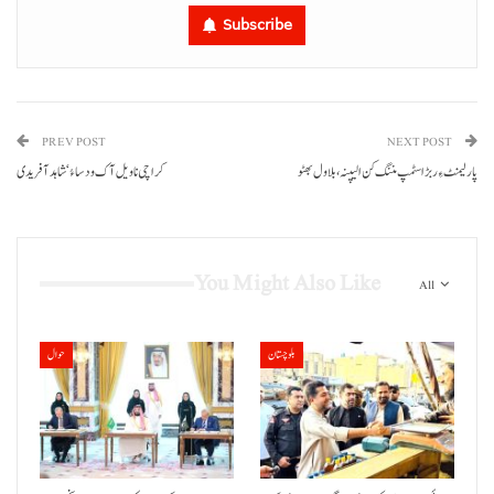
Subscribe
PREV POST
NEXT POST
پارلیمنٹ ءِ ربڑ اسٹمپ مننگ کن الیپنہ، بلاول بھٹو
کراچی نا ویل آک ودسا ءُ‘شاہد آفریدی
You Might Also Like
All
بلوچستان
حوال