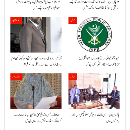
صوبائی وزیر داخلہ نا کوئٹہ شار نا اناگت دورہ،، شاریک
سعودی عرب، پاکستان و ترکیہ نا نیام اٹ تاریخی
منفی پروپیگنڈا غا خف توروک مفس،…
اسیجائی دفاعی معاہدہ پک مس
حوال
بلوچستان
خیبر پختونخوا ٹی اِرا جتا کارروائی، فتنۃ الخوارج
مکہ مکرمہ دفاعی معاہدہ امن، سلامتی و سوگوی کن اہم
نا 10خوارج خلنگار،آئی ایس پی آر
ءُ پیشرفت اسے،وزیراعلیٰ میر سرفراز…
حوال
بلوچستان
پاکستان و بیلاروس نا تعلقداری تیٹی بھلو گچینی اس بسنے،
اسماء جتک کیس انسانی حق انا سنجیدہ باندات اسے،
جام کمال خان
گوجالنگ مفک،ڈاکٹر ربابہ خان بلیدی