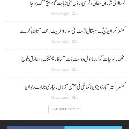
لورالائی شار اٹی سفائی، خرسی و ماڈل سٹی نا بابت گام گیج آک برجا
5 hours ago
0
کمشنر مکران ٹیچنگ ہسپتال تربت اٹی سولر اسٹریٹ لائٹ آتا بناءِ کرے
5 hours ago
0
محکمہ ماحولیات گوادر ماحول دوست ڈٹ آتیا کاریم کننگ ءِ، طارق بلوچ
5 hours ago
0
کمشنر نصیر آباد ڈویژن نا کماشی ٹی جشن آزادی نا تیاری تا بابت دیوان
5 hours ago
0
LOAD MORE POSTS