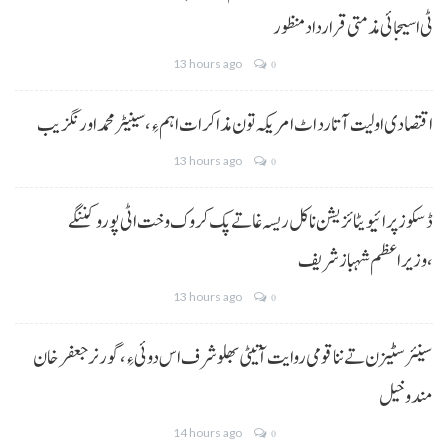
ٹی اسیجائی مذمتی قرارداد منظور
13 hours ago
0
اقتصادی اولیت آتا رد اٹ امریکہ تون مذاکرات اہم ءِ،سینیٹر محمد اورنگزیب
13 hours ago
0
ڈسکوز پرائیویٹائزیشن نا کل ریسہ غاتے پک کروک وخت اٹی پورو کننگے
،وزیراعظم شہباز شریف
13 hours ago
0
سینئر سٹیزن تے ننا قومی روایت آتیٹی بھلو شرف اس دوئی ءِ،گورنر جعفرخان
مندوخیل
14 hours ago
0