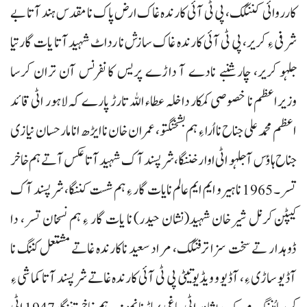
کارروائی کننگک، پی ٹی آئی کارندہ غاک ارض پاک نا مقدس ہند آتا بے
شرفی ءِ کریر، پی ٹی آئی کارندہ غاک سازش نا رداٹ شہیدآتا یات گارتیا
جلہو کریر، چارشنبے نادے آ داڑے پریس کانفرنس آن تران کرسا
وزیراعظم نا خصوصی کمکار داخلہ عطاء اللہ تارڑ پارے کہ لاہور اٹی قائد
اعظم محمد علی جناح نا اُرا ءِ ہم بشخنگتو، عمران خان نا ایڑھ انا مار حسان نیازی
جناح ہاؤس آ جلہو اٹی اوار خننگا، شرپسند آک شہید آتا عکس آتے ہم خاخر
تسر۔ 1965 نا ہیرو ایم ایم عالم نا یات گار ءِ ہم شست کننگا، شرپسند آک
کیپٹن کرنل شیرخان شہید(نشان حیدر) نا یات گار ءِ ہم نسخان تسر، دا
ڈوہدار تے سخت سزا ترفنگک، مراد سعید ناکارندہ غاتے مشتعل کننگ نا
آڈیو ساڑی ءِ، آڈیو و ویڈیوتیٹی پی ٹی آئی کارندہ غاتے شرپسند آتا کماشی ءِ