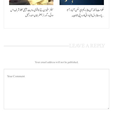
حکومت نا کنڈ آن پیٹرولیم نا پوسکن آ نہاد آتا
سینئر سٹیزن تے ننا قومی روایت آتیٹی بھلو شرف اس
پڑو،پیٹرول نا نہاد اٹی 4 روپئی 45 پیسہ…
دوئی ءِ،گورنر جعفرخان مندوخیل
LEAVE A REPLY
Your email address will not be published.