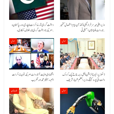
وزیراعلیٰ میر سرفراز بگٹی نا کنڈ آن،یومِ استحصالِ کشمیر
دہشت گردی تور مذاکرات نا چارمی دور،پاکستان و
نا رد اٹ بلوچستان اسمبلی ٹی…
امریکہ نا دہشت گردی نا برخلاف کمکاری ءِ…
حوال
حوال
ڈسکوز پرائیویٹائزیشن نا کل ریسہ غاتے پک کروک
اقتصادی اولیت آتا رد اٹ امریکہ تون مذاکرات
وخت اٹی پورو کننگے ،وزیراعظم شہباز شریف
اہم ءِ،سینیٹر محمد اورنگزیب
حوال
بلوچستان