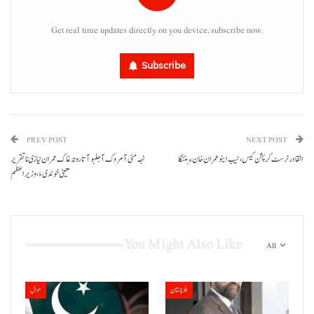
Get real time updates directly on you device, subscribe now.
Subscribe
PREV POST
NEXT POST
القادر ٹرسٹ کرپشن کیس،نیب اینو عمران خان ءِ بٹنگا
نہہ مئی آ مروک آ جلہو آتا روتہ غاک عمران نیازی نا تقریر
ٓتیٹی خوندی ءُ، وزیراعظم
You Might Also Like
All
بلوچستان
حوال