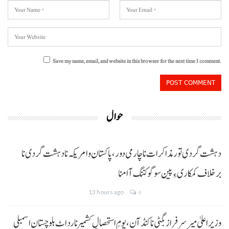
Save my name, email, and website in this browser for the next time I comment.
حوال
دہشت گردی تور مذاکرات نا چارمی دور،پاکستان و امریکہ نا دہشت گردی نا
برخلاف کمکاری ءِ پین سوگو کننگ آ امنا
13 hours ago
0
وزیراعلیٰ میر سرفراز بگٹی نا کنڈ آن،یومِ استحصالِ کشمیر نا رد اٹ بلوچستان اسمبلی