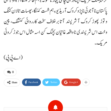
کرسا ہُننگ مریک، پشاور اٹی چاغی پہاڑ نا نمونہ ءِ ہم خاخر تننگا، 1947 اٹی
پاکستان نا آجوئی نا پڑو کروک آ ریڈیو ءِ ہم شست کننگا، پھسات تالان کننگ
و توڑ پھوڑ کروک آ شرپسند آتا برخلاف سخت کارروائی کننگک، پین
وخت اس شرپسندی نا واقعہ غاتیان بچنگ کن اسہ مثال اس جوڑ کروئی
مریک۔
(اے پی پی)
0
Facebook
Twitter
Google+
Share