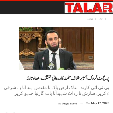
حوال
Home
پرغ بٹ کروک آتا برخلاف سخت کارروائی کننگک، عطاء تارڑ
پی ٹی آئی کارندہ غاک ارض پاک نا مقدس ہند آتا بے شرفی
ءِ کریر، سازش نا رداٹ شہیدآتا یات گارتیا جلہو کریر
On
May 17, 2023
By
Fayyaz Baloch