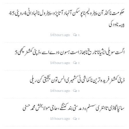
حکومت نا کنڈ آن پیٹرولیم نا پوسکن آ نہاد آتا پڑو،پیٹرول نا نہاد اٹی 4 روپئی 45
پیسہ نا ودکی
14 hours ago
0
5 اگست سویلی ایشیا نا تاریخ نا بھاز است ہسون ءُ دے اسے،ڈپٹی کمشنر کچھی
14 hours ago
0
ڈپٹی کمشنر فریدہ ترین نا کماشی ٹی کشمیری الس تون یکجہتی کن ریلی
14 hours ago
0
سائپا گاڈی تا انٹری سسٹم ءِ دمدستی بند کننگے، حاجی مولا بخش محمد حسنی
15 hours ago
0