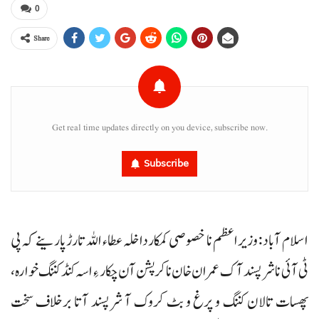
0
Share
Get real time updates directly on you device, subscribe now.
Subscribe
اسلام آباد : وزیراعظم نا خصوصی کمکار داخلہ عطاء اللہ تارڑ پارینے کہ پی
ٹی آئی نا شرپسند آک عمران خان نا کرپشن آن چکار ءِ اسہ کنڈ کننگ خوارہ،
پھسات تالان کننگ و پرغ و بٹ کروک آ شرپسند آتا برخلاف سخت