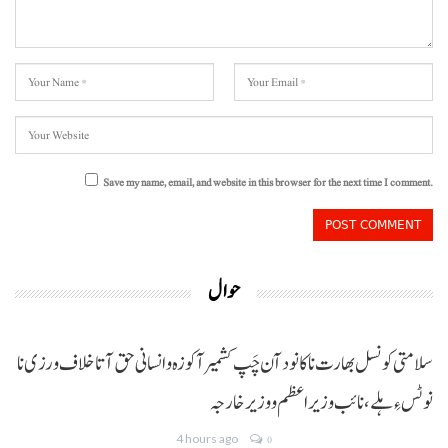
Save my name, email, and website in this browser for the next time I comment.
حوال
سلامتی کونسل بھارت نا کانود آن چَپ کشمیر آ کوزہ و انسانی حق آتا خلاف ورزی نا
نوٹس ءِ ہلے،نائب وزیراعظم و وزیر خارجہ
4 hours ago
0