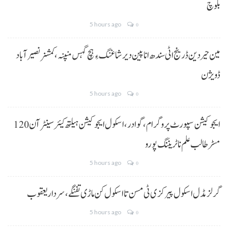
بلوچ
5 hours ago
0
مین حیردین ڈرینج اٹی سندھ انا پین دیر شاغنگ ءِ ہچ گہس منپنہ،کمشنر نصیرآباد
ڈویژن
5 hours ago
0
ایجوکیشن سپورٹ پروگرام،گوادر، اسکول ایجوکیشن ہیلتھ کیئر سینٹر آن 120
مسڑ طالب علم نا ٹریننگ پورو
5 hours ago
0
گرلز مڈل اسکول پیرکزی ٹی مسن تا اسکول کن ماڑی تفنگے، سردار یعقوب
5 hours ago
0