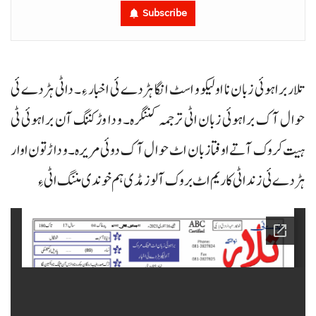
Subscribe
تلار براہوئی زبان نا اولیکو و اسٹ انگا ہڑدے ئی اخبار ءِ۔ داٹی ہڑدے ئی
حوال آک براہوئی زبان اٹی ترجمہ کننگرہ۔ و دا وڑ کننگ آن براہوئی ٹی
ہیت کروک آتے اوفتا زبان اٹ حوال آک دوئی مریرہ۔ و داڑتون اوار
ہڑدے ئی زند اٹی کاریم اٹ بروک آ لوز مڈی ہم خوندی مننگ اٹی ءِ