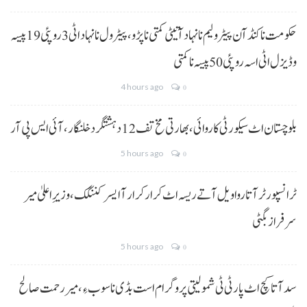
حکومت نا کنڈ آن پیٹرولیم نا نہاد آتیٹی کمتی نا پڑو،پیٹرول نا نہاد اٹی 3 روپئی 19 پیسہ
و ڈیزل اٹی اسہ روپئی 50 پیسہ نا کمتی
4 hours ago
0
بلوچستان اٹ سیکورٹی کاروائی، بھارتی مخ تف 12 دہشتگرد خلنگار،آئی ایس پی آر
5 hours ago
0
ٹرانسپورٹر آتا روا ویل آتے ریسہ اٹ کرار کرار آ ایسر کننگک ،وزیرِ اعلیٰ میر
سرفراز بگٹی
5 hours ago
0
سد آتا کچ اٹ پارٹی ٹی شمولیتی پروگرام است بڈی نا سوب ءِ،میر رحمت صالح