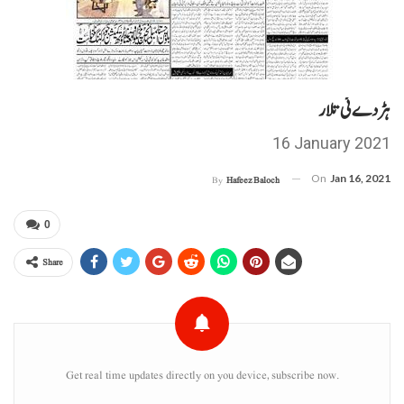
ہڑدے ئی تلار
16 January 2021
On
Jan 16, 2021
By
Hafeez Baloch
0
Share
Get real time updates directly on you device, subscribe now.