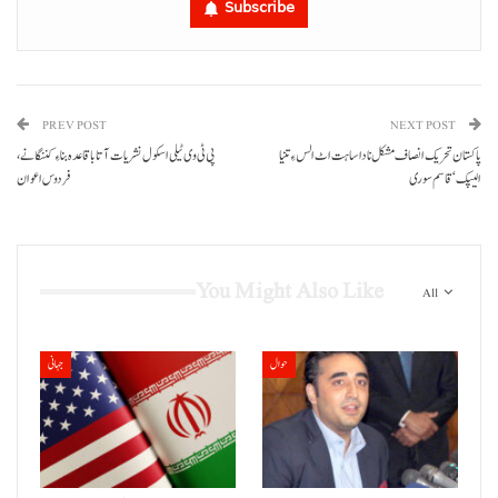
Subscribe
PREV POST
NEXT POST
پاکستان تحریک انصاف مشکل نا دا ساہت اٹ الس ءِ تنیا
پی ٹی وی ٹیلی اسکول نشریات آتا باقاعدہ بناءِ کننگانے،
الیپک‘ قاسم سوری
فردوس اعوان
You Might Also Like
All
حوال
جہانی