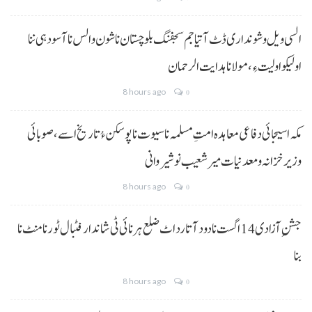
السی ویل و شونداری ڈٹ آتیا جم سجفنگ بلوچستان نا شون و الس نا آسودہی ننا
اولیکو اولیت ءِ،مولانا ہدایت الرحمان
8 hours ago
0
مکہ اسیجائی دفاعی معاہدہ امتِ مسلمہ نا سیوت نا پوسکن ءُ تاریخ اسے، صوبائی
وزیر خزانہ و معدنیات میر شعیب نوشیروانی
8 hours ago
0
جشنِ آزادی 14 اگست نا دود آتا رد اٹ ضلع ہرنائی ٹی شاندار فٹبال ٹورنامنٹ نا
بنا
8 hours ago
0