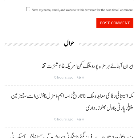
Save my name, email, and website in this browser for the next time I comment.
حوال
ایران آبنائے ہرمز ءِ پورو ملنگ کن امریکہ غا 6 شڑت تخا
8 hours ago
0
مکہ اسیجائی دفاعی معاہدہ ملک انا تاریخ نا اسہ اہم ءُ مزل نا نشان اسے، چیئرمین
پیپلز پارٹی بلاول بھٹو زرداری
8 hours ago
0