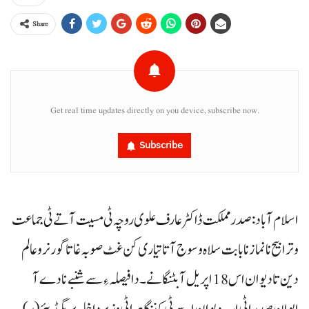
Share
Get real time updates directly on you device, subscribe now.
Subscribe
اسلام آباد : صدر مملکت ڈاکٹر عارف علوی روچہ ٹی مسیت آتے ٹی جماعت
و ترابیح نانماز نا بابت سلاہ و سوج آتا تیاری کن غٹ صوبہ غاتا گورنر و عالم
دین تا دیوان اس 18اپریل آ بٹنگانے۔ دافیصلہ ءِ سے شنبے نادے آ