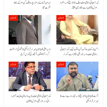
مکہ اسیجائی دفاعی معاہدہ ملک انا تاریخ نا اسہ اہم ءُ
ایران آبنائے ہرمز ءِ پورو ملنگ کن امریکہ غا 6
مزل نا نشان اسے، چیئرمین پیپلز…
شڑت تخا
بلوچستان
بلوچستان
امن نا رکھ بیرہ واک آن مننگ کیک‘ مکہ اسیجائی
وزیراعلیٰ بلوچستان میر سرفراز بگٹی نا ہنگو ٹی 7 دہشت
دفاعی معاہدہ اسہ تاریخی ءُ گام اسے،گورنر…
گرد آتا خلنگ آ سیکورٹی فورس آتے…
بلوچستان
بلوچستان
8 اگست بلوچستان نا تاریخ نا اسہ تہار ءُ دے اسے،
مکہ اسیجائی دفاعی معاہدہ ڈیہہ نا ساڑی حالیت آتا رِد
میرسرفراز بگٹی
اٹی اسہ تاریخی ءُ مزل نا نشان…