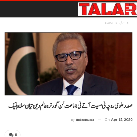
حوال
Home
صدر علوی روچہ ٹی مسیت آتے ٹی جماعت کن گورنر و عالم دین تیان سلاہ ہلیک
On
Apr 15, 2020
By
Hafeez Baloch
0