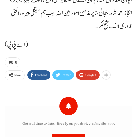
ایوان صدر اٹی اسہ دیوان اسے ٹی کننگا ہراٹی وزیر داخلہ بریگیڈیئر (ر)
اعجاز احمد شاہ، بنجائی وزیر مذہبی امور بین المذاہب ہم آہنگی پیر نورالحق
قادری اسک بشخ ہلکر۔
(اے پی پی)
0
Facebook
Twitter
Google+
Share
Get real time updates directly on you device, subscribe now.