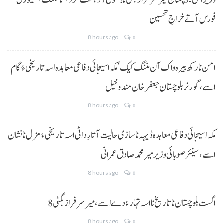
وزیراعلیٰ بلوچستان میر سرفراز بگٹی نا ہنگو ٹی 7 دہشت گرد آتا خلنگ آ سیکورٹی
فورس آتے خراجِ تحسین
8 hours ago
0
امن نا رکھ بیرہ واک آن مننگ کیک‘ مکہ اسیجائی دفاعی معاہدہ اسہ تاریخی ءُ گام
اسے،گورنر بلوچستان جعفر خان مندوخیل
8 hours ago
0
مکہ اسیجائی دفاعی معاہدہ ڈیہہ نا ساڑی حالیت آتا رِد اٹی اسہ تاریخی ءُ مزل نا نشان
اسے،سینئر صوبائی وزیر میر محمد صادق عمرانی
8 hours ago
0
8 اگست بلوچستان نا تاریخ نا اسہ تہار ءُ دے اسے، میرسرفراز بگٹی
8 hours ago
0