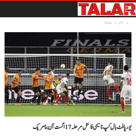
حوال
Home
یورپا فٹ بال کپ نا سیمی فائنل مرحلہ 17 اگست آن بنا مریک