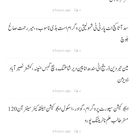
6 hours ago
0
سد آتا کچ اٹ پارٹی ٹی شمولیتی پروگرام است بڈی نا سوب ءِ،میر رحمت صالح
بلوچ
6 hours ago
0
مین حیردین ڈرینج اٹی سندھ انا پین دیر شاغنگ ءِ ہچ گہس منپنہ،کمشنر نصیرآباد
ڈویژن
6 hours ago
0
ایجوکیشن سپورٹ پروگرام،گوادر، اسکول ایجوکیشن ہیلتھ کیئر سینٹر آن 120
مسڑ طالب علم نا ٹریننگ پورو
6 hours ago
0