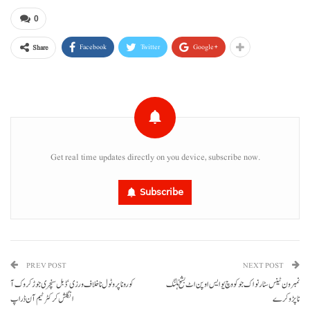
0
Facebook
Twitter
Google+
Share
Get real time updates directly on you device, subscribe now.
Subscribe
PREV POST
NEXT POST
نمبرون ٹینس سٹار نواک جوکووچ یو ایس اوپن اٹ بشخ ہلنگ
کورونا پروٹول نا خلاف ورزی‘ڈبل سنچری جوڑ کروک آ
نا پڑو کرے
انگلش کرکٹر ٹیم آن ڈراپ