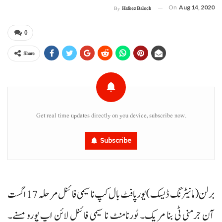
On
Aug 14, 2020
By
Hafeez Baloch
0
Share
Get real time updates directly on you device, subscribe now.
Subscribe
برلن (مانیٹرنگ ڈیسک) یورپا فٹ بال کپ نا سیمی فائنل مرحلہ 17 اگست
آن جرمنی ٹی بنا مریک۔ ٹورنامنٹ نا سیمی فائنل لائن اپ پورو مسنے۔