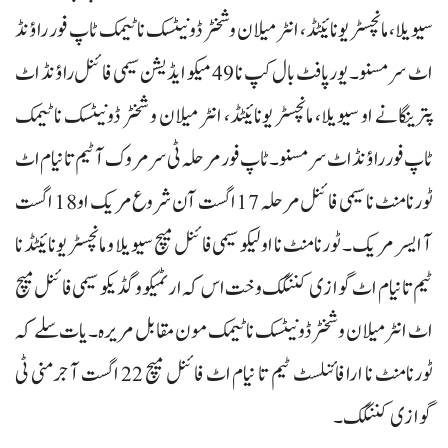
سیویلا، مانچسٹر یونائیٹڈ، انٹر میلان و شخٹر ڈونیٹسک نا ٹیمک ٹاپ فور راؤنڈ
اٹ سر مسنو۔ یورپا فٹ بال کپ نا 49 میکو ایڈیشن سیمی فائنل راؤنڈ اٹ
پترینگانے او سیویلا، مانچسٹر یونائیٹڈ، انٹر میلان و شخٹر ڈونیٹسک نا ٹیمک
ٹاپ فور راؤنڈ اٹ سرمسنو۔ ٹاپ فور مرحلہ ٹی سر مروک آ ٹیم تا نیام اٹ
ٹورنامنٹ نا سیمی فائنل مرحلہ 17 اگست آن شروع مریک او 18 اگست
آ ایسر مریک۔ ٹورنامنٹ نا اولیکو سیمی فائنل میچ سیویلا و مانچسٹر یونائیٹڈ نا
ٹیم تا نیام اٹ گوازی کننگک وخت اس کہ ارٹمیکو و گڈیکو سیمی فائنل میچ
اٹ انٹر میلان و شخٹر ڈونیٹسک نا ٹیمک مون مقابل مریرہ۔ یات سلے کہ
ٹورنامنٹ نا ارا فائنلسٹ ٹیم تا نیام اٹ فائنل میچ 22 اگست آ جرمنی ٹی
گوازی کننگک۔