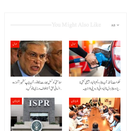
You Might Also Like
All
حوال
حوال
حکومت نا کنڈ آن پیٹرولیم نا نہاد آتیٹی کمتی نا
سلامتی کونسل بھارت نا کانود آن چَپ کشمیر آ کوزہ و
پڑو،پیٹرول نا نہاد اٹی 3 روپئی 19 پیسہ…
انسانی حق آتا خلاف ورزی نا نوٹس ءِ…
بلوچستان
بلوچستان