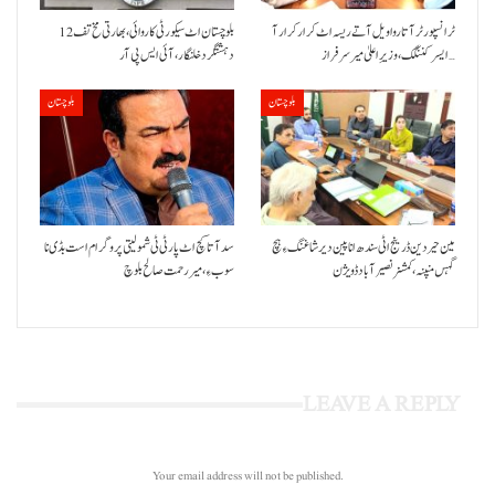
ٹرانسپورٹر آتا روا ویل آتے ریسہ اٹ کرار کرار آ
بلوچستان اٹ سیکورٹی کاروائی، بھارتی مخ تف 12
ایسر کننگک ،وزیرِ اعلیٰ میر سرفراز…
دہشتگرد خلنگار،آئی ایس پی آر
بلوچستان
بلوچستان
مین حیردین ڈرینج اٹی سندھ انا پین دیر شاغنگ ءِ ہچ
سد آتا کچ اٹ پارٹی ٹی شمولیتی پروگرام است بڈی نا
گہس منپنہ،کمشنر نصیرآباد ڈویژن
سوب ءِ،میر رحمت صالح بلوچ
LEAVE A REPLY
Your email address will not be published.