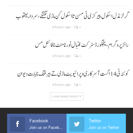
گرلز مڈل اسکول پیرکزی ٹی مسن تا اسکول کن ماڑی تفنگے، سردار یعقوب
6 hours ago
0
رائز پروگرام، پنجگور ڈسٹرکٹ فٹبال ٹورنامنٹ نا فائنل مس
6 hours ago
0
کوئٹہ ٹی 14 اگست آ سرکاری و پرائیویٹ ماڑی تے بیرفنگ نا بابت دیوان
6 hours ago
0
LOAD MORE POSTS
Facebook
Twitter
Join us on Facebook
Join us on Twitter