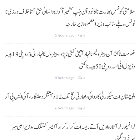
سلامتی کونسل بھارت نا کانود آن چَپ کشمیر آ کوزہ و انسانی حق آتا خلاف ورزی نا
نوٹس ءِ ہلے،نائب وزیراعظم و وزیر خارجہ
5 hours ago
0
حکومت نا کنڈ آن پیٹرولیم نا نہاد آتیٹی کمتی نا پڑو،پیٹرول نا نہاد اٹی 3 روپئی 19 پیسہ
و ڈیزل اٹی اسہ روپئی 50 پیسہ نا کمتی
5 hours ago
0
بلوچستان اٹ سیکورٹی کاروائی، بھارتی مخ تف 12 دہشتگرد خلنگار،آئی ایس پی آر
6 hours ago
0
ٹرانسپورٹر آتا روا ویل آتے ریسہ اٹ کرار کرار آ ایسر کننگک ،وزیرِ اعلیٰ میر
سرفراز بگٹی