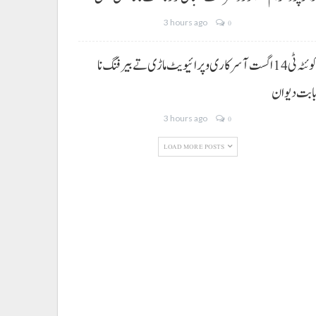
3 hours ago
0
کوئٹہ ٹی 14 اگست آ سرکاری و پرائیویٹ ماڑی تے بیرفنگ نا
ابت دیوان
3 hours ago
0
LOAD MORE POSTS