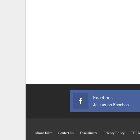
Facebook
Join us on Facebook
About Talar
Contect Us
Disclaimers
Privacy Policy
TERM