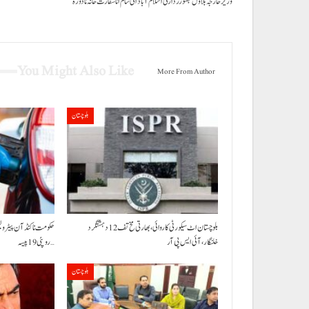
وزیرخارجہ بلاول بھٹو زرداری اسلام آباد اٹی شام انا سفارت خانہ نا دورہ
You Might Also Like
More From Author
بلوچستان
بلوچستان اٹ سیکورٹی کاروائی، بھارتی مخ تف 12 دہشتگرد
خلنگار،آئی ایس پی آر
روپئی 19 پیسہ…
بلوچستان