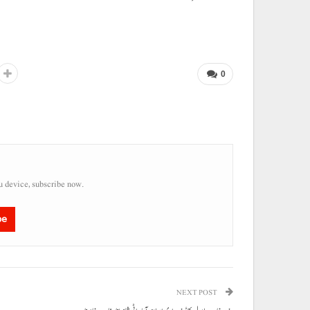
0
u device, subscribe now.
be
NEXT POST