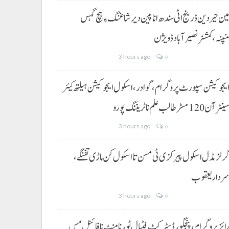
ین حیردین ڈرینج اٹی سندھ انا پین دیر شاغنگ ءِ ہچ گہس
نپنہ،کمشنر نصیرآباد ڈویژن
3 hours ago
0
یجوکیشن سپورٹ پروگرام،گوادر، اسکول ایجوکیشن ہیلتھ کیئر
ینٹر آن 120 مسڑ طالب علم نا ٹریننگ پورو
3 hours ago
0
رلز مڈل اسکول پیرکزی ٹی مسن تا اسکول کن ماڑی تفنگے،
ردار یعقوب
3 hours ago
0
ائز پروگرام، پنجگور ڈسٹرکٹ فٹبال ٹورنامنٹ نا فائنل مس