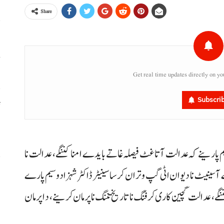
Share
خ
Get real time updates directly on yo
Subscri
ٹ
،
یم پارینے کہ عدالت آتا غٹ فیصلہ غاتے بایدے امنا کننگے، عدالت نا
س
 سینیٹ نا دیوان اٹی گپ وتران کرسا سینیٹر ڈاکٹر شہزاد وسیم پارے
ر
نگے، عدالت گچین کاری کرفنگ نا تاریخ تننگ نا پرمان کرینے، د اپرمان