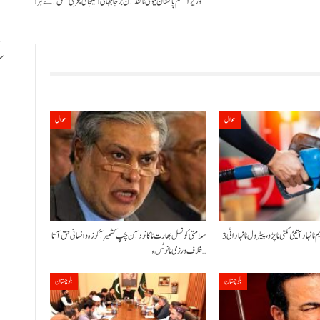
وزیراعظم پاکستان نیوی نا کنڈ آن برجا جہانی اسیجائی بحری مشق آتے ہُرا
ب
حوال
حوال
حکومت نا کنڈ آن پیٹرولیم نا نہاد آتیٹی کمتی نا پڑو،پیٹرول نا نہاد اٹی 3
سلامتی کونسل بھارت نا کانود آن چَپ کشمیر آ کوزہ و انسانی حق آتا
خلاف ورزی نا نوٹس ءِ…
بلوچستان
بلوچستان