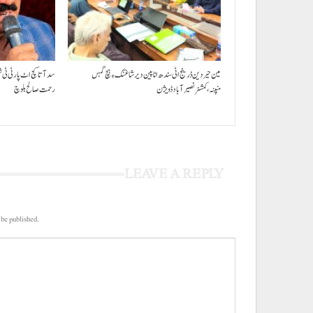
مین حیردین ڈرینج اٹی سندھ انا پین دیر شاغنگ ءِ ہچ گہس
سد آتا کچ اٹ پارٹی ٹی 
منپنہ،کمشنر نصیرآباد ڈویژن
رحمت صالح بلوچ
LEAVE A REPLY
 be published.