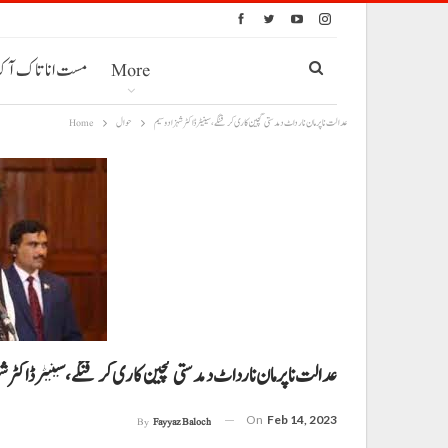
More
مست انا تاک آ
عدالت نا پرمان نا رداٹ دمدستی گچین کاری کرفنگے، سینیٹر ڈاکٹر شہزاد وسیم
حوال
Home
عدالت نا پرمان نا رداٹ دمدستی گچین کاری کرفنگے، سینیٹر ڈاکٹر ش
On
Feb 14, 2023
By
Fayyaz Baloch