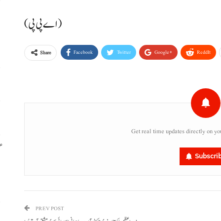
م
(اے پی پی)
م
Facebook
Twitter
Google+
ReddIt
Share
ا
س
Get real time updates directly on yo
گ
Subscri
س
PREV POST
ر