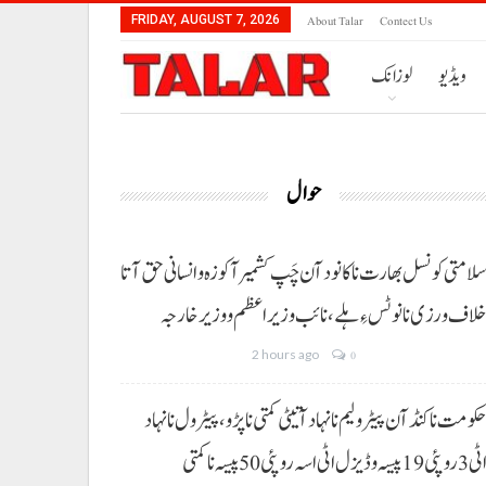
About Talar
Contect Us
FRIDAY, AUGUST 7, 2026
ویڈیو
لوزانک
حوال
لامتی کونسل بھارت نا کانود آن چَپ کشمیر آ کوزہ و انسانی حق آتا
لاف ورزی نا نوٹس ءِ ہلے،نائب وزیراعظم و وزیر خارجہ
2 hours ago
0
کومت نا کنڈ آن پیٹرولیم نا نہاد آتیٹی کمتی نا پڑو،پیٹرول نا نہاد
3 روپئی 19 پیسہ و ڈیزل اٹی اسہ روپئی 50 پیسہ نا کمتی