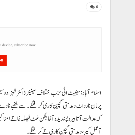
0
u device, subscribe now.
be
اسلام آباد : سینیٹ اٹی حزب اختلاف سینیٹر ڈاکٹر شہزاد وس
پرمان نا رداٹ دمدستی گچین کاری کرفنگے۔ سے شنبے نادے آ
کہ عدالت آتا بیرہ پسندیدہ آخا بلکن غٹ فیصلہ غاتے امنا کن
آعمل کیر، دمدستی گچین کاری تے کرفنگے۔