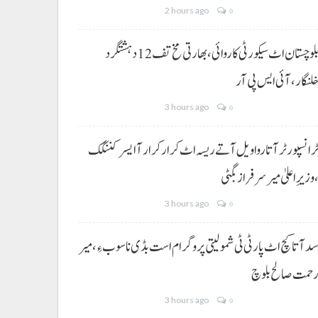
2 hours ago
0
بلوچستان اٹ سیکورٹی کاروائی، بھارتی مخ تف 12 دہشتگرد
لنگار،آئی ایس پی آر
3 hours ago
0
رانسپورٹر آتا روا ویل آتے ریسہ اٹ کرار کرار آ ایسر کننگک
وزیرِ اعلیٰ میر سرفراز بگٹی
3 hours ago
0
د آتا کچ اٹ پارٹی ٹی شمولیتی پروگرام است بڈی نا سوب ءِ،میر
حمت صالح بلوچ
3 hours ago
0