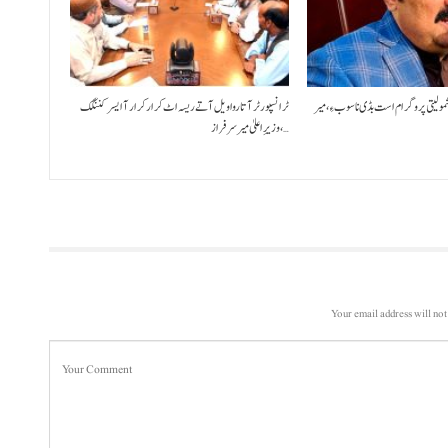
شمولیتی پروگرام است بڈی نا سوب ءِ،میر
ٹرانسپورٹر آتا روا ویل آتے ریسہ اٹ کرار کرار آ ایسر کننگک
،وزیرِ اعلیٰ میر سرفراز…
Your email address will not