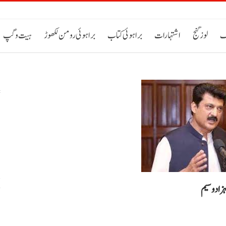
ک
لوز گنج
اشتہارات
براہوئی کتاب
براہوئی رومن لکھوڑ
ہیت و گپ
س
خ
ہزاد وسیم
ح
اٹی 