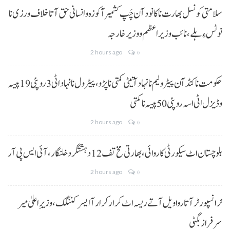
سلامتی کونسل بھارت نا کانود آن چَپ کشمیر آ کوزہ و انسانی حق آتا خلاف ورزی نا
نوٹس ءِ ہلے،نائب وزیراعظم و وزیر خارجہ
2 hours ago
0
حکومت نا کنڈ آن پیٹرولیم نا نہاد آتیٹی کمتی نا پڑو،پیٹرول نا نہاد اٹی 3 روپئی 19 پیسہ
و ڈیزل اٹی اسہ روپئی 50 پیسہ نا کمتی
2 hours ago
0
بلوچستان اٹ سیکورٹی کاروائی، بھارتی مخ تف 12 دہشتگرد خلنگار،آئی ایس پی آر
2 hours ago
0
ٹرانسپورٹر آتا روا ویل آتے ریسہ اٹ کرار کرار آ ایسر کننگک ،وزیرِ اعلیٰ میر
سرفراز بگٹی