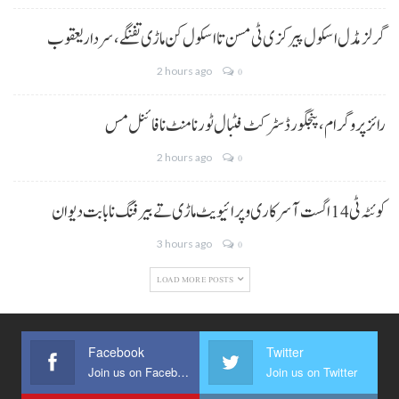
گرلز مڈل اسکول پیرکزی ٹی مسن تا اسکول کن ماڑی تفنگے، سردار یعقوب
2 hours ago
0
رائز پروگرام، پنجگور ڈسٹرکٹ فٹبال ٹورنامنٹ نا فائنل مس
2 hours ago
0
کوئٹہ ٹی 14 اگست آ سرکاری و پرائیویٹ ماڑی تے بیرفنگ نا بابت دیوان
3 hours ago
0
LOAD MORE POSTS
Facebook
Twitter
Join us on Facebook
Join us on Twitter