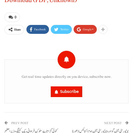
Download (PDF, Unknown)
0
Facebook
Twitter
Google+
Share
Get real time updates directly on you device, subscribe now.
Subscribe
PREV POST
NEXT POST
یونیورسٹی آف گوادر و یونیورسٹی آف ہوم اکنامکس لاھور نا
کنوئی گڑاتا بے سلوک فراوانی ءِ پک کننگے، وزیر اعظم