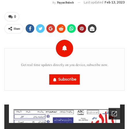
Last updated
Feb 13, 2023
By
Fayyaz Baloch
0
Share
Get real time updates directly on you device, subscribe now.
Subscribe