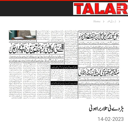
ہڑدیئی تلار
Home
ہڑدے ئی تلار براہوئی
14-02-2023