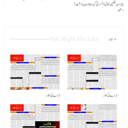
نیام اٹ تعلیمی الحاق نا آسراتی کن مفاہمت یاداشت آ
دستخط
You Might Also Like
All
ہڑدیئی تلار
ہڑدیئی تلار
ہڑدے ئی تلار
ہڑدے ئی تلار
ہڑدیئی تلار
ہڑدیئی تلار