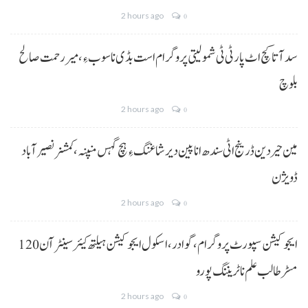
2 hours ago
0
سد آتا کچ اٹ پارٹی ٹی شمولیتی پروگرام است بڈی نا سوب ءِ،میر رحمت صالح
بلوچ
2 hours ago
0
مین حیردین ڈرینج اٹی سندھ انا پین دیر شاغنگ ءِ ہچ گہس منپنہ،کمشنر نصیرآباد
ڈویژن
2 hours ago
0
ایجوکیشن سپورٹ پروگرام،گوادر، اسکول ایجوکیشن ہیلتھ کیئر سینٹر آن 120
مسڑ طالب علم نا ٹریننگ پورو
2 hours ago
0