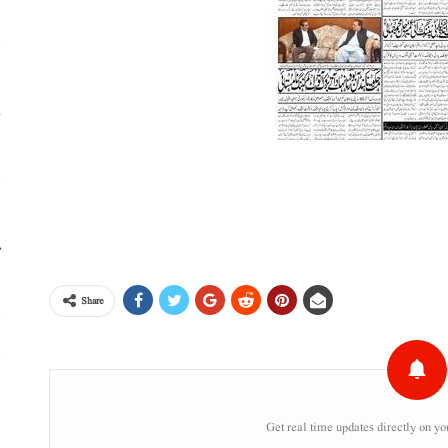
خ
ا
م
Share
پ
خ
Get real time updates directly on yo