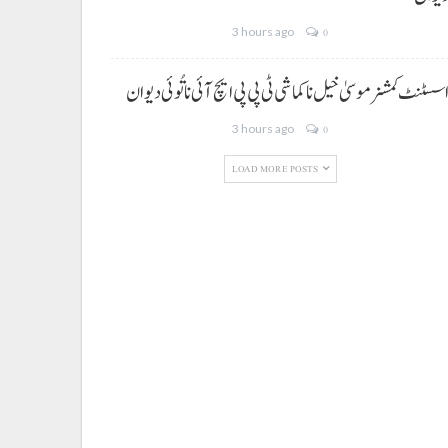
3 hours ago
0
سسٹنٹ کمشنر موسیٰ خیل نا کماشی ٹی پی پی ایچ آئی نا تُوئی دیوان
3 hours ago
0
LOAD MORE POSTS