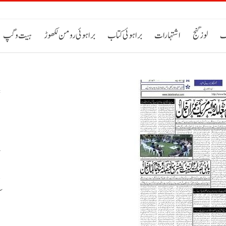
ک
لوز گنج
اشتہارات
براہوئی کتاب
براہوئی رومن لکھوڑ
ہیت و گپ
ص
پ
م
ا