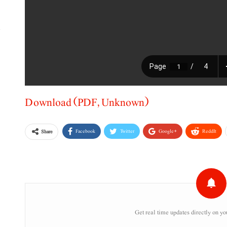
ا
Download (PDF, Unknown)
Facebook
Twitter
Google+
ReddIt
Share
Get real time updates directly on yo