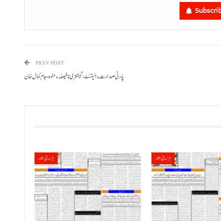
Subscri
PREV POST
پارٹی صدارت ءِ الیتنٹ، گیشتری نا فیصلہ ءِ منوہ، جام کمال خان
ہڑدیئی تلار
ہڑدیئی تلار