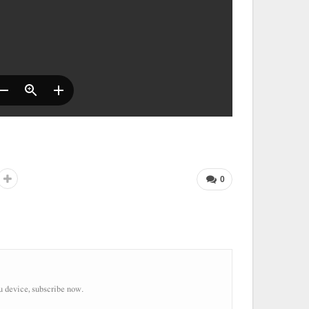
0
u device, subscribe now.