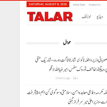
About Talar
Contect Us
SATURDAY, AUGUST 8, 2026
ویڈیو
لوزانک
حوال
وبائی وزیر داخلہ نا کوئٹہ شار نا اناگت دورہ،، شاریک منفی
روپیگنڈا غا خف توروک مفس، میر ضیا اللہ لانگو
2 hours ago
0
کہ مکرمہ دفاعی معاہدہ امن، سلامتی و سوگوی کن اہم ءُ پیشرفت
سے،وزیراعلیٰ میر سرفراز بگٹی