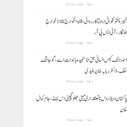
2 hours ago
0
خیبر پختونخوا ٹی اِرا جتا کارروائی، فتنۃ الخوارج نا 10خوارج
لنگار،آئی ایس پی آر
2 hours ago
0
سماء جتک کیس انسانی حق انا سنجیدہ باندات اسے، گوجالنگ
فک،ڈاکٹر ربابہ خان بلیدی
3 hours ago
0
اکستان و بیلاروس نا تعلقداری تیٹی بھلو گچینی اس بسنے، جام کمال
ان
3 hours ago
0