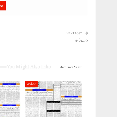
be
NEXT POST
ہڑدے ئی تلار
You Might Also Like
More From Author
ہڑدیئی تلار