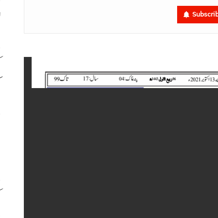
ل
Subscri
ک
ک
م
ب
ک
د