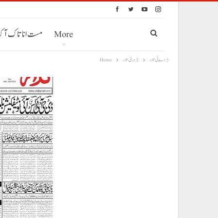
More
مست انا تاک آ
ہڑدے ئی تلار
ہڑدیئی تلار
Home