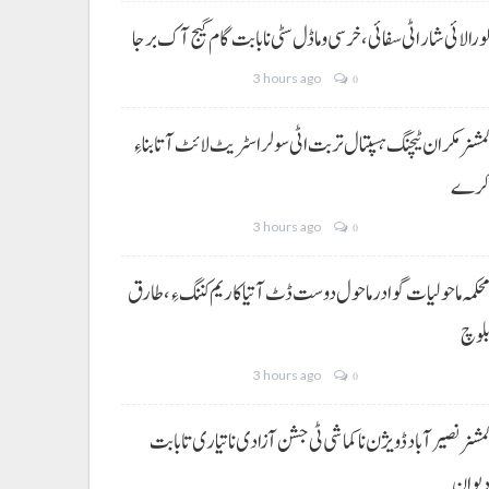
ورالائی شار اٹی سفائی، خرسی و ماڈل سٹی نا بابت گام گیج آک برجا
3 hours ago
0
مشنر مکران ٹیچنگ ہسپتال تربت اٹی سولر اسٹریٹ لائٹ آتا بناءِ
رے
3 hours ago
0
حکمہ ماحولیات گوادر ماحول دوست ڈٹ آتیا کاریم کننگ ءِ، طارق
لوچ
3 hours ago
0
مشنر نصیر آباد ڈویژن نا کماشی ٹی جشن آزادی نا تیاری تا بابت
یوان