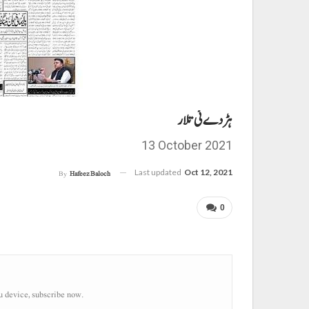
ہڑدے ئی تلار
13 October 2021
Last updated
Oct 12, 2021
By
Hafeez Baloch
0
u device, subscribe now.